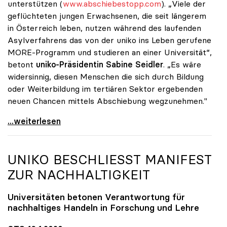
unterstützen (
www.abschiebestopp.com
). „Viele der
geflüchteten jungen Erwachsenen, die seit längerem
in Österreich leben, nutzen während des laufenden
Asylverfahrens das von der uniko ins Leben gerufene
MORE-Programm und studieren an einer Universität“,
betont
uniko-Präsidentin Sabine Seidler
. „Es wäre
widersinnig, diesen Menschen die sich durch Bildung
oder Weiterbildung im tertiären Sektor ergebenden
neuen Chancen mittels Abschiebung wegzunehmen."
uniko unterstützt Petition zu Abschiebestopp für
...weiterlesen
UNIKO
BESCHLIESST MANIFEST
ZUR NACHHALTIGKEIT
Universitäten betonen Verantwortung für
nachhaltiges Handeln in Forschung und Lehre