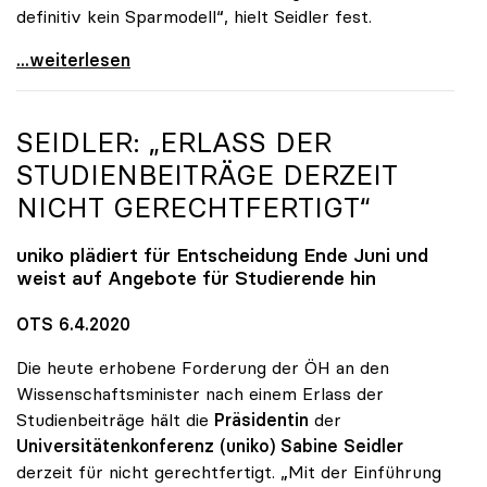
definitiv kein Sparmodell“, hielt Seidler fest.
uniko-Präsidentin Seidler: „Digitale Lehre ist
...weiterlesen
SEIDLER: „ERLASS DER
STUDIENBEITRÄGE DERZEIT
NICHT GERECHTFERTIGT“
uniko
plädiert für Entscheidung Ende Juni und
weist auf Angebote für Studierende hin
OTS 6.4.2020
Die heute erhobene Forderung der ÖH an den
Wissenschaftsminister nach einem Erlass der
Studienbeiträge hält die
Präsidentin
der
Universitätenkonferenz (uniko) Sabine Seidler
derzeit für nicht gerechtfertigt. „Mit der Einführung