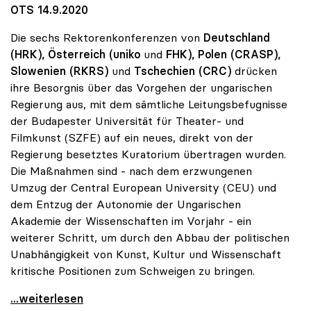
OTS 14.9.2020
Die sechs Rektorenkonferenzen von
Deutschland
(HRK), Österreich (uniko
und
FHK), Polen (CRASP),
Slowenien
(RKRS)
und
Tschechien (CRC)
drücken
ihre Besorgnis über das Vorgehen der ungarischen
Regierung aus, mit dem sämtliche Leitungsbefugnisse
der Budapester Universität für Theater- und
Filmkunst (SZFE) auf ein neues, direkt von der
Regierung besetztes Kuratorium übertragen wurden.
Die Maßnahmen sind - nach dem erzwungenen
Umzug der Central European University (CEU) und
dem Entzug der Autonomie der Ungarischen
Akademie der Wissenschaften im Vorjahr - ein
weiterer Schritt, um durch den Abbau der politischen
Unabhängigkeit von Kunst, Kultur und Wissenschaft
kritische Positionen zum Schweigen zu bringen.
Dringender Appell von sechs europäischen
...weiterlesen