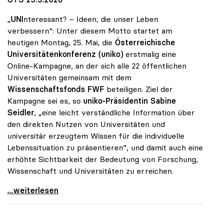
„
UNI
nteressant? – Ideen, die unser Leben
verbessern“: Unter diesem Motto startet am
heutigen Montag, 25. Mai, die
Österreichische
Universitätenkonferenz (uniko)
erstmalig eine
Online-Kampagne, an der sich alle 22 öffentlichen
Universitäten gemeinsam mit dem
Wissenschaftsfonds FWF
beteiligen. Ziel der
Kampagne sei es, so
uniko-Präsidentin Sabine
Seidler
, „eine leicht verständliche Information über
den direkten Nutzen von Universitäten und
universitär erzeugtem Wissen für die individuelle
Lebenssituation zu präsentieren“, und damit auch eine
erhöhte Sichtbarkeit der Bedeutung von Forschung,
Wissenschaft und Universitäten zu erreichen.
Startschuss zur Online-Kampagne von Österreichs
...weiterlesen