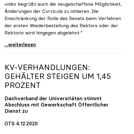
uniko begrüßt auch die neugeschaffene Möglichkeit,
Änderungen der Curricula zu initiieren. Die
Einschränkung der Rolle des Senats beim Verfahren
der ersten Wiederbestellung des Rektors oder der
Rektorin wird hingegen abgelehnt.“
UG-Novelle: Ja zu Mindeststudienleistung, nein zu
...weiterlesen
KV-VERHANDLUNGEN:
GEHÄLTER STEIGEN UM 1,45
PROZENT
Dachverband der Universitäten stimmt
Abschluss mit Gewerkschaft Öffentlicher
Dienst zu
OTS 4.12.2020