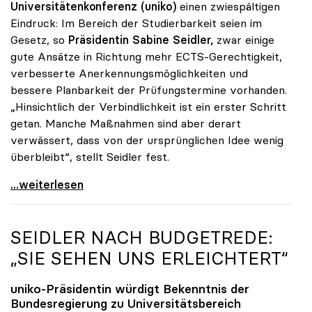
Universitätenkonferenz (uniko)
einen zwiespältigen
Eindruck: Im Bereich der Studierbarkeit seien im
Gesetz, so
Präsidentin Sabine Seidler,
zwar einige
gute Ansätze in Richtung mehr ECTS-Gerechtigkeit,
verbesserte Anerkennungsmöglichkeiten und
bessere Planbarkeit der Prüfungstermine vorhanden.
„Hinsichtlich der Verbindlichkeit ist ein erster Schritt
getan. Manche Maßnahmen sind aber derart
verwässert, dass von der ursprünglichen Idee wenig
überbleibt“, stellt Seidler fest.
Seidler zu Studienrecht: Erste Schritte sind getan
...weiterlesen
SEIDLER NACH BUDGETREDE:
„SIE SEHEN UNS ERLEICHTERT“
uniko
-Präsidentin würdigt Bekenntnis der
Bundesregierung zu Universitätsbereich