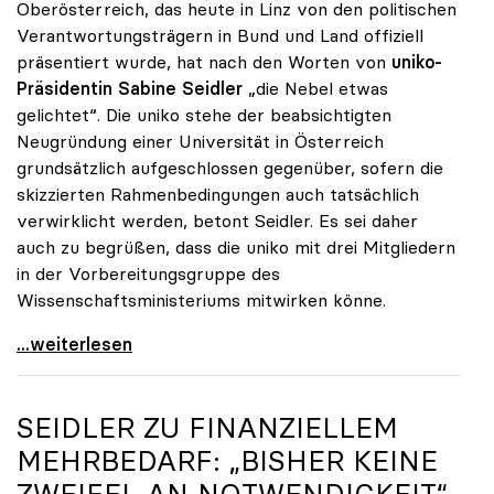
Oberösterreich, das heute in Linz von den politischen
Verantwortungsträgern in Bund und Land offiziell
präsentiert wurde, hat nach den Worten von
uniko-
Präsidentin Sabine Seidler
„die Nebel etwas
gelichtet“. Die uniko stehe der beabsichtigten
Neugründung einer Universität in Österreich
grundsätzlich aufgeschlossen gegenüber, sofern die
skizzierten Rahmenbedingungen auch tatsächlich
verwirklicht werden, betont Seidler. Es sei daher
auch zu begrüßen, dass die uniko mit drei Mitgliedern
in der Vorbereitungsgruppe des
Wissenschaftsministeriums mitwirken könne.
uniko steht Neugründung der TU Oberösterreich
...weiterlesen
SEIDLER ZU FINANZIELLEM
MEHRBEDARF: „BISHER KEINE
ZWEIFEL AN NOTWENDIGKEIT“