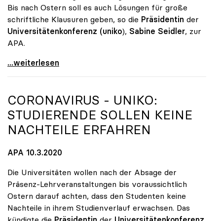
Bis nach Ostern soll es auch Lösungen für große
schriftliche Klausuren geben, so die
Präsidentin
der
Universitätenkonferenz (uniko
),
Sabine Seidler
, zur
APA.
Universitäten setzen weiter auf Distance Learning
...weiterlesen
CORONAVIRUS -
UNIKO
:
STUDIERENDE SOLLEN KEINE
NACHTEILE ERFAHREN
APA 10.3.2020
Die Universitäten wollen nach der Absage der
Präsenz-Lehrveranstaltungen bis voraussichtlich
Ostern darauf achten, dass den Studenten keine
Nachteile in ihrem Studienverlauf erwachsen. Das
kündigte die
Präsidentin
der
Universitätenkonferenz