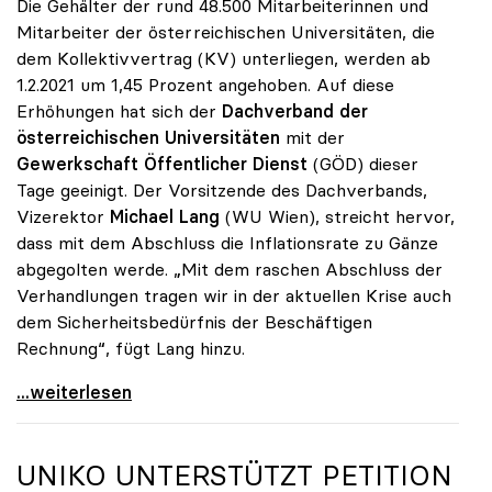
Die Gehälter der rund 48.500 Mitarbeiterinnen und
Mitarbeiter der österreichischen Universitäten, die
dem Kollektivvertrag (KV) unterliegen, werden ab
1.2.2021 um 1,45 Prozent angehoben. Auf diese
Erhöhungen hat sich der
Dachverband der
österreichischen Universitäten
mit der
Gewerkschaft Öffentlicher Dienst
(GÖD) dieser
Tage geeinigt. Der Vorsitzende des Dachverbands,
Vizerektor
Michael Lang
(WU Wien), streicht hervor,
dass mit dem Abschluss die Inflationsrate zu Gänze
abgegolten werde. „Mit dem raschen Abschluss der
Verhandlungen tragen wir in der aktuellen Krise auch
dem Sicherheitsbedürfnis der Beschäftigen
Rechnung“, fügt Lang hinzu.
KV-Verhandlungen: Gehälter steigen um 1,45 Prozent
...weiterlesen
UNIKO
UNTERSTÜTZT PETITION