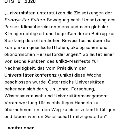
OTS 16.1.2020
„Universitäten unterstützen die Zielsetzungen der
Fridays For Future
-Bewegung nach Umsetzung des
Pariser Klimaübereinkommens und nach globaler
Klimagerechtigkeit und begrüßen deren Beitrag zur
Stärkung des öffentlichen Bewusstseins über die
komplexen gesellschaftlichen, ökologischen und
ökonomischen Herausforderungen.“ So lautet einer
von sechs Punkten des
uniko
-Manifests für
Nachhaltigkeit, das vom Präsidium der
Universitätenkonferenz (uniko)
diese Woche
beschlossen wurde. Österreichs Universitäten
bekennen sich darin, „in Lehre, Forschung,
Wissensaustausch und Universitätsmanagement
Verantwortung für nachhaltiges Handeln zu
übernehmen, um den Weg zu einer zukunftsfähigen
und lebenswerten Gesellschaft mitzugestalten“.
uniko beschliesst Manifest zur Nachhaltigkeit
...weiterlesen