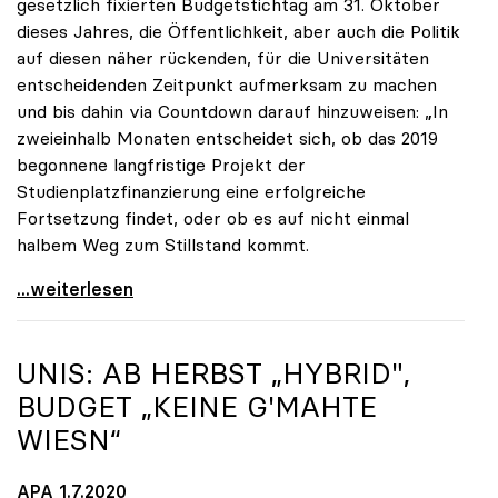
gesetzlich fixierten Budgetstichtag am 31. Oktober
dieses Jahres, die Öffentlichkeit, aber auch die Politik
auf diesen näher rückenden, für die Universitäten
entscheidenden Zeitpunkt aufmerksam zu machen
und bis dahin via Countdown darauf hinzuweisen: „In
zweieinhalb Monaten entscheidet sich, ob das 2019
begonnene langfristige Projekt der
Studienplatzfinanzierung eine erfolgreiche
Fortsetzung findet, oder ob es auf nicht einmal
halbem Weg zum Stillstand kommt.
Seidler: „Der Stichtag für das Budget rückt näher“
...weiterlesen
UNIS: AB HERBST „HYBRID",
BUDGET „KEINE G'MAHTE
WIESN“
APA 1.7.2020