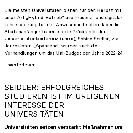
Die meisten Universitäten planen für den Herbst mit
einer Art „Hybrid-Betrieb“ aus Präsenz- und digitaler
Lehre. Vorrang bei der Anwesenheit sollen dabei die
Studienanfänger haben, so die Präsidentin der
Universitätenkonferenz (uniko)
, Sabine Seidler, vor
Journalisten. „Spannend“ würden auch die
Verhandlungen um das Uni-Budget der Jahre 2022-24.
Unis: Ab Herbst „hybrid\", Budget „keine g'mahte
...weiterlesen
SEIDLER: ERFOLGREICHES
STUDIEREN IST IM UREIGENEN
INTERESSE DER
UNIVERSITÄTEN
Universitäten setzen verstärkt Maßnahmen um