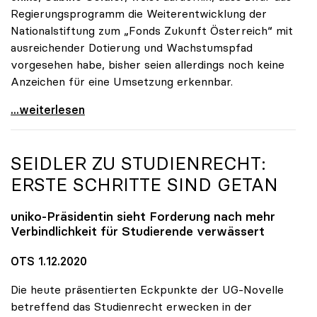
Regierungsprogramm die Weiterentwicklung der
Nationalstiftung zum „Fonds Zukunft Österreich“ mit
ausreichender Dotierung und Wachstumspfad
vorgesehen habe, bisher seien allerdings noch keine
Anzeichen für eine Umsetzung erkennbar.
uniko unterstützt Petition zu Dotierung des „Fonds
...weiterlesen
SEIDLER ZU STUDIENRECHT:
ERSTE SCHRITTE SIND GETAN
uniko
-Präsidentin sieht Forderung nach mehr
Verbindlichkeit für Studierende verwässert
OTS 1.12.2020
Die heute präsentierten Eckpunkte der UG-Novelle
betreffend das Studienrecht erwecken in der