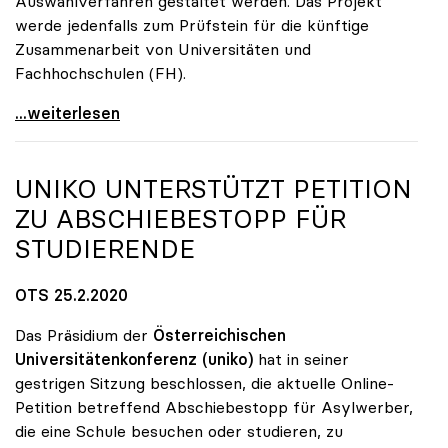
Auswahlverfahren gestaltet werden. Das Projekt
werde jedenfalls zum Prüfstein für die künftige
Zusammenarbeit von Universitäten und
Fachhochschulen (FH).
Seidler sieht kooperatives Doktorat als
...weiterlesen
UNIKO
UNTERSTÜTZT PETITION
ZU ABSCHIEBESTOPP FÜR
STUDIERENDE
OTS 25.2.2020
Das Präsidium der
Österreichischen
Universitätenkonferenz
(uniko)
hat in seiner
gestrigen Sitzung beschlossen, die aktuelle Online-
Petition betreffend Abschiebestopp für Asylwerber,
die eine Schule besuchen oder studieren, zu