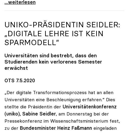
Startschuss zur Online-Kampagne von Österreichs
...weiterlesen
UNIKO
-PRÄSIDENTIN SEIDLER:
„DIGITALE LEHRE IST KEIN
SPARMODELL“
Universitäten sind bestrebt, dass den
Studierenden kein verlorenes Semester
erwächst
OTS 7.5.2020
„Der digitale Transformationsprozess hat an allen
Universitäten eine Beschleunigung erfahren.“ Dies
stellte die Präsidentin der
Universitätenkonferenz
(uniko),
Sabine Seidler
, am Donnerstag bei der
Pressekonferenz im Wissenschaftsministerium fest,
zu der
Bundesminister Heinz Faßmann
eingeladen