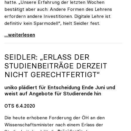
hatte. „Unsere Erfahrung der letzten Wochen
bestätigt aber auch: Andere Formen des Lehrens
erfordern andere Investitionen. Digitale Lehre ist
definitiv kein Sparmodell“, hielt Seidler fest.
uniko-Präsidentin Seidler: „Digitale Lehre ist
...weiterlesen
SEIDLER: „ERLASS DER
STUDIENBEITRÄGE DERZEIT
NICHT GERECHTFERTIGT“
uniko
plädiert für Entscheidung Ende Juni und
weist auf Angebote für Studierende hin
OTS 6.4.2020
Die heute erhobene Forderung der ÖH an den
Wissenschaftsminister nach einem Erlass der