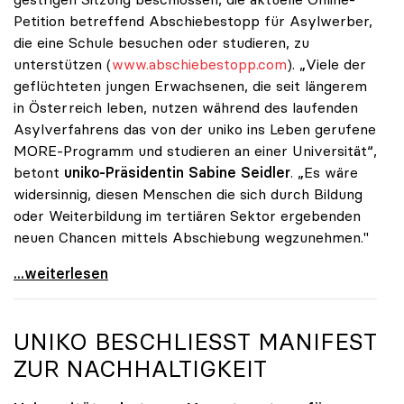
Petition betreffend Abschiebestopp für Asylwerber,
die eine Schule besuchen oder studieren, zu
unterstützen (
www.abschiebestopp.com
). „Viele der
geflüchteten jungen Erwachsenen, die seit längerem
in Österreich leben, nutzen während des laufenden
Asylverfahrens das von der uniko ins Leben gerufene
MORE-Programm und studieren an einer Universität“,
betont
uniko-Präsidentin Sabine Seidler
. „Es wäre
widersinnig, diesen Menschen die sich durch Bildung
oder Weiterbildung im tertiären Sektor ergebenden
neuen Chancen mittels Abschiebung wegzunehmen."
uniko unterstützt Petition zu Abschiebestopp für
...weiterlesen
UNIKO
BESCHLIESST MANIFEST
ZUR NACHHALTIGKEIT