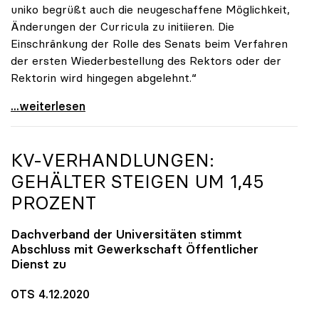
uniko begrüßt auch die neugeschaffene Möglichkeit,
Änderungen der Curricula zu initiieren. Die
Einschränkung der Rolle des Senats beim Verfahren
der ersten Wiederbestellung des Rektors oder der
Rektorin wird hingegen abgelehnt.“
UG-Novelle: Ja zu Mindeststudienleistung, nein zu
...weiterlesen
KV-VERHANDLUNGEN:
GEHÄLTER STEIGEN UM 1,45
PROZENT
Dachverband der Universitäten stimmt
Abschluss mit Gewerkschaft Öffentlicher
Dienst zu
OTS 4.12.2020