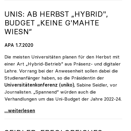
UNIS: AB HERBST „HYBRID",
BUDGET „KEINE G'MAHTE
WIESN“
APA 1.7.2020
Die meisten Universitäten planen für den Herbst mit
einer Art „Hybrid-Betrieb“ aus Präsenz- und digitaler
Lehre. Vorrang bei der Anwesenheit sollen dabei die
Studienanfänger haben, so die Präsidentin der
Universitätenkonferenz (uniko)
, Sabine Seidler, vor
Journalisten. „Spannend“ würden auch die
Verhandlungen um das Uni-Budget der Jahre 2022-24.
Unis: Ab Herbst „hybrid\", Budget „keine g'mahte
...weiterlesen