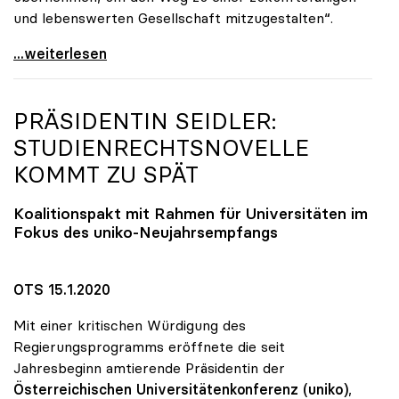
und lebenswerten Gesellschaft mitzugestalten“.
uniko beschliesst Manifest zur Nachhaltigkeit
...weiterlesen
PRÄSIDENTIN SEIDLER:
STUDIENRECHTSNOVELLE
KOMMT ZU SPÄT
Koalitionspakt mit Rahmen für Universitäten im
Fokus des
uniko
-Neujahrsempfangs
OTS 15.1.2020
Mit einer kritischen Würdigung des
Regierungsprogramms eröffnete die seit
Jahresbeginn amtierende Präsidentin der
Österreichischen
Universitätenkonferenz (uniko)
,