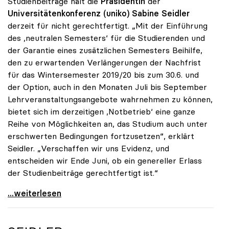
Studienbeiträge hält die
Präsidentin
der
Universitätenkonferenz (uniko) Sabine Seidler
derzeit für nicht gerechtfertigt. „Mit der Einführung
des ,neutralen Semesters‘ für die Studierenden und
der Garantie eines zusätzlichen Semesters Beihilfe,
den zu erwartenden Verlängerungen der Nachfrist
für das Wintersemester 2019/20 bis zum 30.6. und
der Option, auch in den Monaten Juli bis September
Lehrveranstaltungsangebote wahrnehmen zu können,
bietet sich im derzeitigen ,Notbetrieb‘ eine ganze
Reihe von Möglichkeiten an, das Studium auch unter
erschwerten Bedingungen fortzusetzen“, erklärt
Seidler. „Verschaffen wir uns Evidenz, und
entscheiden wir Ende Juni, ob ein genereller Erlass
der Studienbeiträge gerechtfertigt ist.“
Seidler: „Erlass der Studienbeiträge derzeit nicht
...weiterlesen