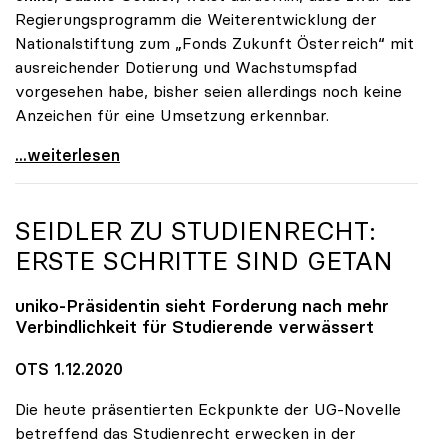
Regierungsprogramm die Weiterentwicklung der
Nationalstiftung zum „Fonds Zukunft Österreich“ mit
ausreichender Dotierung und Wachstumspfad
vorgesehen habe, bisher seien allerdings noch keine
Anzeichen für eine Umsetzung erkennbar.
uniko unterstützt Petition zu Dotierung des „Fonds
...weiterlesen
SEIDLER ZU STUDIENRECHT:
ERSTE SCHRITTE SIND GETAN
uniko
-Präsidentin sieht Forderung nach mehr
Verbindlichkeit für Studierende verwässert
OTS 1.12.2020
Die heute präsentierten Eckpunkte der UG-Novelle
betreffend das Studienrecht erwecken in der