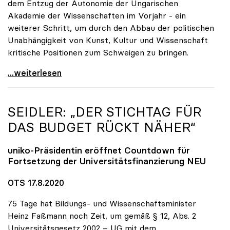
dem Entzug der Autonomie der Ungarischen
Akademie der Wissenschaften im Vorjahr - ein
weiterer Schritt, um durch den Abbau der politischen
Unabhängigkeit von Kunst, Kultur und Wissenschaft
kritische Positionen zum Schweigen zu bringen.
Dringender Appell von sechs europäischen
...weiterlesen
SEIDLER: „DER STICHTAG FÜR
DAS BUDGET RÜCKT NÄHER“
uniko
-Präsidentin eröffnet Countdown für
Fortsetzung der Universitätsfinanzierung NEU
OTS 17.8.2020
75 Tage hat Bildungs- und Wissenschaftsminister
Heinz Faßmann noch Zeit, um gemäß § 12, Abs. 2
Universitätsgesetz 2002 – UG mit dem