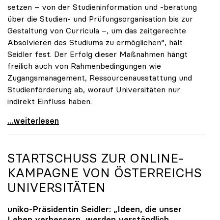
setzen – von der Studieninformation und -beratung
über die Studien- und Prüfungsorganisation bis zur
Gestaltung von Curricula –, um das zeitgerechte
Absolvieren des Studiums zu ermöglichen“, hält
Seidler fest. Der Erfolg dieser Maßnahmen hängt
freilich auch von Rahmenbedingungen wie
Zugangsmanagement, Ressourcenausstattung und
Studienförderung ab, worauf Universitäten nur
indirekt Einfluss haben.
Seidler: Erfolgreiches Studieren ist im ureigenen
...weiterlesen
STARTSCHUSS ZUR ONLINE-
KAMPAGNE VON ÖSTERREICHS
UNIVERSITÄTEN
uniko
-Präsidentin Seidler: „Ideen, die unser
Leben verbessern, werden verständlich