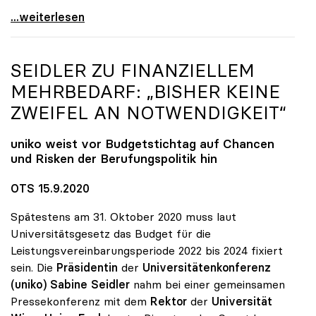
uniko steht Neugründung der TU Oberösterreich
...weiterlesen
SEIDLER ZU FINANZIELLEM
MEHRBEDARF: „BISHER KEINE
ZWEIFEL AN NOTWENDIGKEIT“
uniko
weist vor Budgetstichtag auf Chancen
und Risken der Berufungspolitik hin
OTS 15.9.2020
Spätestens am 31. Oktober 2020 muss laut
Universitätsgesetz das Budget für die
Leistungsvereinbarungsperiode 2022 bis 2024 fixiert
sein. Die
Präsidentin
der
Universitätenkonferenz
(uniko) Sabine Seidler
nahm bei einer gemeinsamen
Pressekonferenz mit dem
Rektor
der
Universität