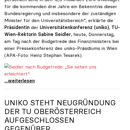
für die kommenden drei Jahre ein Bekenntnis dieser
Bundesregierung und insbesondere der zuständigen
Minister für den Universitätsbereich“, erklärte die
Präsidentin
der
Universitätenkonferenz (uniko)
,
TU-
Wien-Rektorin Sabine Seidler
, heute, Donnerstag,
am Tag nach der Budgetrede des Finanzministers bei
einer Pressekonferenz des uniko-Präsidiums in Wien
(APA-Foto: Heinz Stephan Tesarek).
Seidler nach Budgetrede: „Sie sehen uns erleichtert“
Seidler nach Budgetrede: „Sie sehen uns
...weiterlesen
UNIKO
STEHT NEUGRÜNDUNG
DER TU OBERÖSTERREICH
AUFGESCHLOSSEN
GEGENÜBER