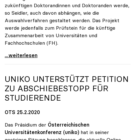
zukünftigen Doktorandinnen und Doktoranden werde,
so Seidler, auch davon abhängen, wie die
Auswahlverfahren gestaltet werden. Das Projekt
werde jedenfalls zum Prüfstein für die künftige
Zusammenarbeit von Universitäten und
Fachhochschulen (FH).
Seidler sieht kooperatives Doktorat als
...weiterlesen
UNIKO
UNTERSTÜTZT PETITION
ZU ABSCHIEBESTOPP FÜR
STUDIERENDE
OTS 25.2.2020
Das Präsidium der
Österreichischen
Universitätenkonferenz
(uniko)
hat in seiner
gestrigen Sitzung beschlossen, die aktuelle Online-