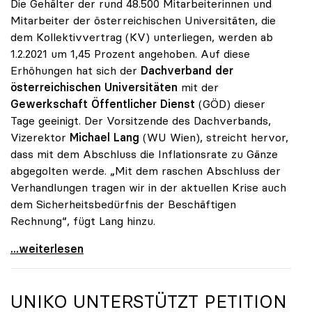
Die Gehälter der rund 48.500 Mitarbeiterinnen und
Mitarbeiter der österreichischen Universitäten, die
dem Kollektivvertrag (KV) unterliegen, werden ab
1.2.2021 um 1,45 Prozent angehoben. Auf diese
Erhöhungen hat sich der
Dachverband der
österreichischen Universitäten
mit der
Gewerkschaft Öffentlicher Dienst
(GÖD) dieser
Tage geeinigt. Der Vorsitzende des Dachverbands,
Vizerektor
Michael Lang
(WU Wien), streicht hervor,
dass mit dem Abschluss die Inflationsrate zu Gänze
abgegolten werde. „Mit dem raschen Abschluss der
Verhandlungen tragen wir in der aktuellen Krise auch
dem Sicherheitsbedürfnis der Beschäftigen
Rechnung“, fügt Lang hinzu.
KV-Verhandlungen: Gehälter steigen um 1,45 Prozent
...weiterlesen
UNIKO
UNTERSTÜTZT PETITION