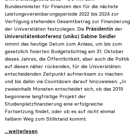
Bundesminister für Finanzen den für die nächste
Leistungsvereinbarungsperiode 2022 bis 2024 zur
Verfügung stehenden Gesamtbetrag zur Finanzierung
der Universitäten festzulegen. Die
Präsidentin
der
Universitätenkonferenz (uniko)
Sabine Seidler
nimmt das heutige Datum zum Anlass, um bis zum
gesetzlich fixierten Budgetstichtag am 31. Oktober
dieses Jahres, die Öffentlichkeit, aber auch die Politik
auf diesen näher rückenden, für die Universitäten
entscheidenden Zeitpunkt aufmerksam zu machen
und bis dahin via Countdown darauf hinzuweisen: „In
zweieinhalb Monaten entscheidet sich, ob das 2019
begonnene langfristige Projekt der
Studienplatzfinanzierung eine erfolgreiche
Fortsetzung findet, oder ob es auf nicht einmal
halbem Weg zum Stillstand kommt.
Seidler: „Der Stichtag für das Budget rückt näher“
...weiterlesen