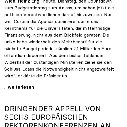
Wien
,
Heinz Engl
, heute, Dienstag, den Countdown
zum Budgetstichtag zum Anlass, um schon jetzt die
politisch Verantwortlichen darauf hinzuweisen: Nur
weil Corona die Agenda dominiere, dürfe das
Kernthema für die Universitäten, die mittelfristige
Finanzierung, nicht aus dem Blickfeld geraten. Die
uniko habe wiederholt den Mehrbedarf für die
nächste Budgetperiode, nämlich 2,1 Milliarden Euro,
öffentlich deponiert. Aus dem bisher fehlenden
Widerhall der zuständigen Ministerien ziehe sie den
Schluss, „dass die Notwendigkeit nicht angezweifelt
wird“, erklärte die Präsidentin.
Seidler zu finanziellem Mehrbedarf: „Bisher keine
...weiterlesen
DRINGENDER APPELL VON
SECHS EUROPÄISCHEN
REKTORENKONFERENZEN AN