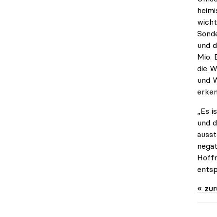
heimi
wicht
Sonde
und d
Mio. 
die W
und W
erken
„Es i
und d
ausst
negat
Hoffn
entsp
« zu