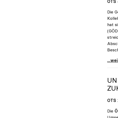
OTS 
Die G
Kolle
hat s
(GÖD)
strei
Absch
Besch
KV-Ve
...we
UN
ZU
OTS 
Die
Ö
Umset