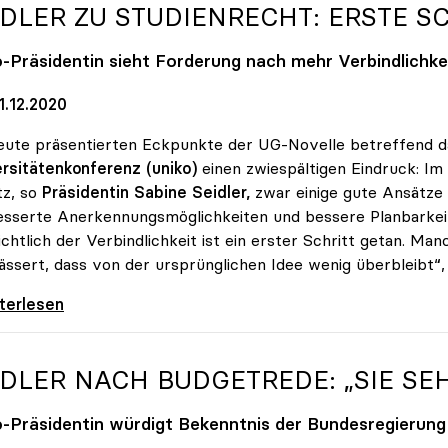
IDLER ZU STUDIENRECHT: ERSTE S
o
-Präsidentin sieht Forderung nach mehr Verbindlichk
1.12.2020
eute präsentierten Eckpunkte der UG-Novelle betreffend d
rsitätenkonferenz (uniko)
einen zwiespältigen Eindruck: Im 
tz, so
Präsidentin Sabine Seidler,
zwar einige gute Ansätze 
sserte Anerkennungsmöglichkeiten und bessere Planbarkei
ichtlich der Verbindlichkeit ist ein erster Schritt getan. 
ssert, dass von der ursprünglichen Idee wenig überbleibt“, s
er zu Studienrecht: Erste Schritte sind getan
iterlesen
IDLER NACH BUDGETREDE: „SIE SE
o
-Präsidentin würdigt Bekenntnis der Bundesregierung