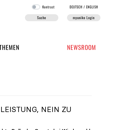
Kontrast
DE
UTSCH
/
EN
GLISH
Suche
myuniko Login
EN DER UNIKO
THEMEN
NEWSROOM
LEISTUNG, NEIN ZU