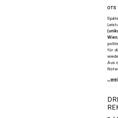
OTS 
Späte
Leist
(unik
Wien
polit
für d
wiede
Aus d
Notwe
Seidl
...we
DR
RE