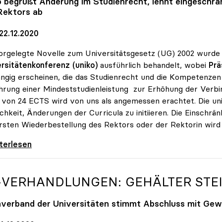
o
begrüßt Änderung im Studienrecht, lehnt eingeschrä
Rektors ab
22.12.2020
orgelegte Novelle zum Universitätsgesetz (UG) 2002 wurde
rsitätenkonferenz (uniko)
ausführlich behandelt, wobei
Prä
ngig erscheinen, die das Studienrecht und die Kompetenzen 
hrung einer Mindeststudienleistung zur Erhöhung der Verbin
von 24 ECTS wird von uns als angemessen erachtet. Die un
chkeit, Änderungen der Curricula zu initiieren. Die Einschr
rsten Wiederbestellung des Rektors oder der Rektorin wird
velle: Ja zu Mindeststudienleistung, nein zu
iterlesen
-VERHANDLUNGEN: GEHÄLTER STEI
verband der Universitäten stimmt Abschluss mit Gewe