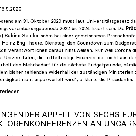
15.9.2020
stens am 31. Oktober 2020 muss laut Universitätsgesetz da
ungsvereinbarungsperiode 2022 bis 2024 fixiert sein. Die
Präs
o) Sabine Seidler
nahm bei einer gemeinsamen Pressekonf
,
Heinz Engl
, heute, Dienstag, den Countdown zum Budgetsti
isch Verantwortlichen darauf hinzuweisen: Nur weil Corona 
ie Universitäten, die mittelfristige Finanzierung, nicht aus d
rholt den Mehrbedarf für die nächste Budgetperiode, nämlich
em bisher fehlenden Widerhall der zuständigen Ministerien z
ndigkeit nicht angezweifelt wird“, erklärte die Präsidentin.
er zu finanziellem Mehrbedarf: „Bisher keine
iterlesen
INGENDER APPELL VON SECHS EU
KTORENKONFERENZEN AN UNGARN