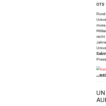
OTS 
Rund 
Unive
muss,
Milli
nicht
Jahre
Unive
Sabin
Press
Seidl
Seidl
...we
UN
AU