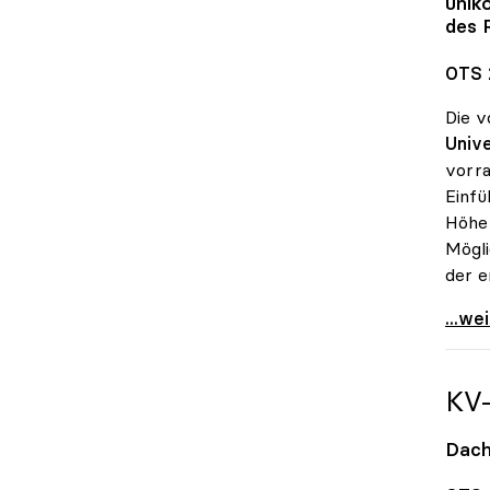
unik
des 
OTS 
Die v
Unive
vorra
Einfü
Höhe 
Mögli
der e
UG-No
...we
KV
Dach