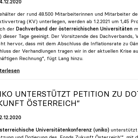
4.12.2020
ehälter der rund 48.500 Mitarbeiterinnen und Mitarbeiter de
ktivvertrag (KV) unterliegen, werden ab 1.2.2021 um 1,45 P
ich der
Dachverband der österreichischen Universitäten
m
 dieser Tage geeinigt. Der Vorsitzende des Dachverbands, 
cht hervor, dass mit dem Abschluss die Inflationsrate zu G
luss der Verhandlungen tragen wir in der aktuellen Krise a
äftigen Rechnung“, fügt Lang hinzu.
rhandlungen: Gehälter steigen um 1,45 Prozent
iterlesen
IKO
UNTERSTÜTZT PETITION ZU DO
KUNFT ÖSTERREICH“
2.12.2020
sterreichische Universitätenkonferenz (uniko)
unterstützt
zung und Dotierung des ,Fonds Zukunft Österreich‘“, mit d