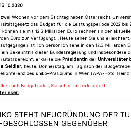
15.10.2020
zwei Wochen vor dem Stichtag haben Österreichs Universitä
rsitätsgesetz das Budget für die Leistungsperiode 2022 bis 
 können sie mit 12,3 Milliarden Euro rechnen (in der aktuell
arden Euro zur Verfügung). „Heute sehen Sie uns erleichte
 aufgegangen ist. Ich persönlich sehe in den 12,3 Milliarde
 ein Bekenntnis dieser Bundesregierung und insbesondere d
rsitätsbereich“, erklärte die
Präsidentin
der
Universitätenk
e Seidler
, heute, Donnerstag, am Tag nach der Budgetrede 
ekonferenz des uniko-Präsidiums in Wien (APA-Foto: Heinz 
er nach Budgetrede: „Sie sehen uns erleichtert“
er nach Budgetrede: „Sie sehen uns
iterlesen
IKO
STEHT NEUGRÜNDUNG DER TU
FGESCHLOSSEN GEGENÜBER