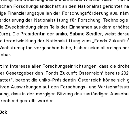
schen Forschungslandschaft an den Nationalrat gerichtet h
ige Finanzierungsquellen der Forschungsförderung aus, näml
rdotierung der Nationalstiftung für Forschung, Technologie 
ie Zweckbindung eines Teils der Einnahmen aus dem erhöht
Euro). Die
Präsidentin
der
uniko
,
Sabine Seidler
, weist dar
eiterentwicklung der Nationalstiftung zum „Fonds Zukunft 
achstumspfad vorgesehen habe, bisher seien allerdings no
nbar.
st im Interesse aller Forschungseinrichtungen, dass die dro
er Gesetzgeber den ,Fonds Zukunft Österreich‘ bereits 202
attet“, betont die uniko-Präsidentin. Österreich könne sich g
iven Auswirkungen auf den Forschungs- und Wirtschaftsstand
ung, dass in der morgigen Sitzung des zuständigen Aussch
rechend gestellt werden.
rück