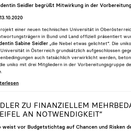
identin Seidler begrüßt Mitwirkung in der Vorbereitun
13.10.2020
rojekt einer neuen technischen Universität in Oberösterreic
twortungsträgern in Bund und Land offiziell präsentiert w
dentin Sabine Seidler
„die Nebel etwas gelichtet“. Die uni
 Universität in Österreich grundsätzlich aufgeschlossen gege
nbedingungen auch tatsächlich verwirklicht werden, betont
die uniko mit drei Mitgliedern in der Vorbereitungsgruppe 
.
 steht Neugründung der TU Oberösterreich
iterlesen
IDLER ZU FINANZIELLEM MEHRBEDA
EIFEL AN NOTWENDIGKEIT“
o
weist vor Budgetstichtag auf Chancen und Risken der