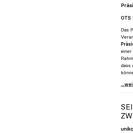
Präs
OTS 
Das P
Veran
Präsi
einer
Rahme
dass 
könne
uniko
...we
SE
ZW
unik