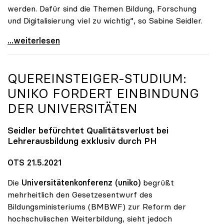
werden. Dafür sind die Themen Bildung, Forschung
und Digitalisierung viel zu wichtig“, so Sabine Seidler.
uniko-Präsidentin zur TU OÖ: „Völlig
...weiterlesen
QUEREINSTEIGER-STUDIUM:
UNIKO
FORDERT EINBINDUNG
DER UNIVERSITÄTEN
Seidler befürchtet Qualitätsverlust bei
Lehrerausbildung exklusiv durch PH
OTS 21.5.2021
Die
Universitätenkonferenz (uniko)
begrüßt
mehrheitlich den Gesetzesentwurf des
Bildungsministeriums (BMBWF) zur Reform der
hochschulischen Weiterbildung, sieht jedoch