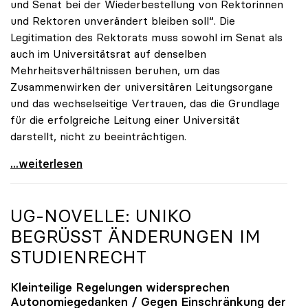
und Senat bei der Wiederbestellung von Rektorinnen
und Rektoren unverändert bleiben soll“. Die
Legitimation des Rektorats muss sowohl im Senat als
auch im Universitätsrat auf denselben
Mehrheitsverhältnissen beruhen, um das
Zusammenwirken der universitären Leitungsorgane
und das wechselseitige Vertrauen, das die Grundlage
für die erfolgreiche Leitung einer Universität
darstellt, nicht zu beeinträchtigen.
UG-Novelle: Gegen Änderungen bei Bestellung von
...weiterlesen
UG-NOVELLE:
UNIKO
BEGRÜSST ÄNDERUNGEN IM S
TUDIENRECHT
Kleinteilige Regelungen widersprechen
Autonomiegedanken / Gegen Einschränkung der