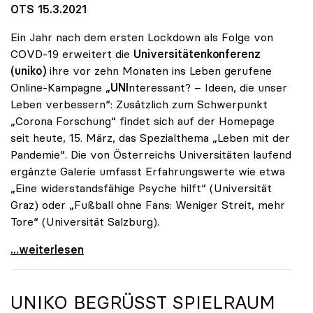
OTS 15.3.2021
Ein Jahr nach dem ersten Lockdown als Folge von
COVD-19 erweitert die
Universitätenkonferenz
(uniko)
ihre vor zehn Monaten ins Leben gerufene
Online-Kampagne „
UNI
nteressant? – Ideen, die unser
Leben verbessern“: Zusätzlich zum Schwerpunkt
„Corona Forschung“ findet sich auf der Homepage
seit heute, 15. März, das Spezialthema „Leben mit der
Pandemie“. Die von Österreichs Universitäten laufend
ergänzte Galerie umfasst Erfahrungswerte wie etwa
„Eine widerstandsfähige Psyche hilft“ (Universität
Graz) oder „Fußball ohne Fans: Weniger Streit, mehr
Tore“ (Universität Salzburg).
Ein Jahr Corona: Neuer Fokus auf „Leben mit der
...weiterlesen
UNIKO
BEGRÜSST SPIELRAUM D