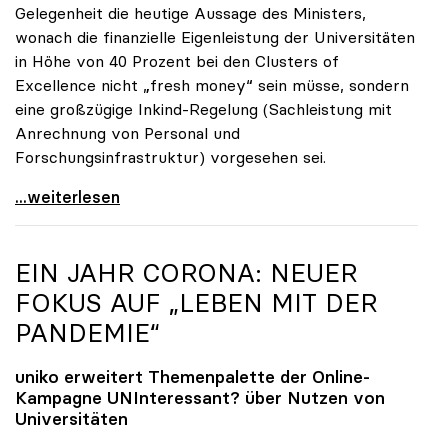
Gelegenheit die heutige Aussage des Ministers,
wonach die finanzielle Eigenleistung der Universitäten
in Höhe von 40 Prozent bei den Clusters of
Excellence nicht „fresh money“ sein müsse, sondern
eine großzügige Inkind-Regelung (Sachleistung mit
Anrechnung von Personal und
Forschungsinfrastruktur) vorgesehen sei.
Seidler zur Exzellenzinitiative: Erfolg hängt von
...weiterlesen
EIN JAHR CORONA: NEUER
FOKUS AUF „LEBEN MIT DER
PANDEMIE“
uniko
erweitert Themenpalette der Online-
Kampagne UNInteressant? über Nutzen von
Universitäten