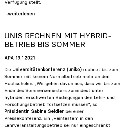
Verfügung stellt.
Seidler: „1 Million Euro für Antigen-Tests ist
...weiterlesen
UNIS RECHNEN MIT HYBRID-
BETRIEB BIS SOMMER
APA 19.1.2021
Die
Universitätenkonferenz (uniko)
rechnet bis zum
Sommer mit keinem Normalbetrieb mehr an den
Hochschulen. „Wir gehen davon aus, dass wir bis zum
Ende des Sommersemesters zumindest unter
hybriden, erschwerten Bedingungen den Lehr- und
Forschungsbetrieb fortsetzen müssen", so
Präsidentin Sabine Seidler
bei einer
Pressekonferenz. Ein „Reintesten" in den
Lehrveranstaltungsbetrieb sei nur eingeschränkt