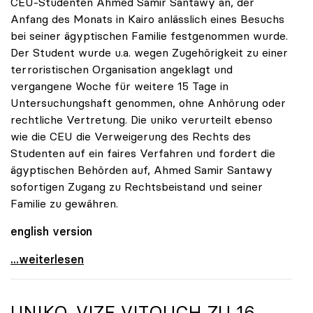
CEU-Studenten Ahmed Samir Santawy an, der
Anfang des Monats in Kairo anlässlich eines Besuchs
bei seiner ägyptischen Familie festgenommen wurde.
Der Student wurde u.a. wegen Zugehörigkeit zu einer
terroristischen Organisation angeklagt und
vergangene Woche für weitere 15 Tage in
Untersuchungshaft genommen, ohne Anhörung oder
rechtliche Vertretung. Die uniko verurteilt ebenso
wie die CEU die Verweigerung des Rechts des
Studenten auf ein faires Verfahren und fordert die
ägyptischen Behörden auf, Ahmed Samir Santawy
sofortigen Zugang zu Rechtsbeistand und seiner
Familie zu gewähren.
english version
uniko fordert Freilassung und faires Verfahren für
...weiterlesen
UNIKO
-VIZE VITOUCH ZU 16