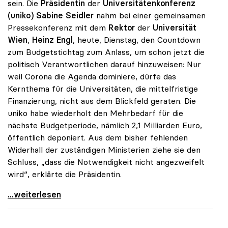
sein. Die
Präsidentin
der
Universitätenkonferenz
(uniko) Sabine Seidler
nahm bei einer gemeinsamen
Pressekonferenz mit dem
Rektor
der
Universität
Wien
,
Heinz Engl
, heute, Dienstag, den Countdown
zum Budgetstichtag zum Anlass, um schon jetzt die
politisch Verantwortlichen darauf hinzuweisen: Nur
weil Corona die Agenda dominiere, dürfe das
Kernthema für die Universitäten, die mittelfristige
Finanzierung, nicht aus dem Blickfeld geraten. Die
uniko habe wiederholt den Mehrbedarf für die
nächste Budgetperiode, nämlich 2,1 Milliarden Euro,
öffentlich deponiert. Aus dem bisher fehlenden
Widerhall der zuständigen Ministerien ziehe sie den
Schluss, „dass die Notwendigkeit nicht angezweifelt
wird“, erklärte die Präsidentin.
Seidler zu finanziellem Mehrbedarf: „Bisher keine
...weiterlesen