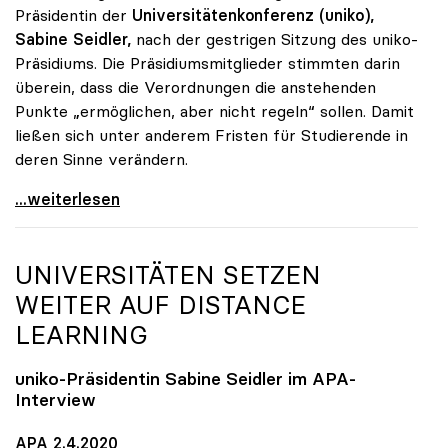
Präsidentin der
Universitätenkonferenz (uniko),
Sabine Seidler,
nach der gestrigen Sitzung des uniko-
Präsidiums. Die Präsidiumsmitglieder stimmten darin
überein, dass die Verordnungen die anstehenden
Punkte „ermöglichen, aber nicht regeln“ sollen. Damit
ließen sich unter anderem Fristen für Studierende in
deren Sinne verändern.
Seidler: Verordnungsermächtigung soll Handlungen
...weiterlesen
UNIVERSITÄTEN SETZEN
WEITER AUF DISTANCE
LEARNING
uniko
-Präsidentin Sabine Seidler im APA-
Interview
APA 2.4.2020