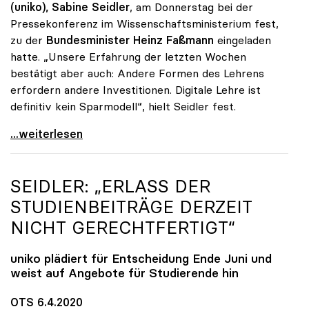
(uniko),
Sabine Seidler
, am Donnerstag bei der
Pressekonferenz im Wissenschaftsministerium fest,
zu der
Bundesminister Heinz Faßmann
eingeladen
hatte. „Unsere Erfahrung der letzten Wochen
bestätigt aber auch: Andere Formen des Lehrens
erfordern andere Investitionen. Digitale Lehre ist
definitiv kein Sparmodell“, hielt Seidler fest.
uniko-Präsidentin Seidler: „Digitale Lehre ist
...weiterlesen
SEIDLER: „ERLASS DER
STUDIENBEITRÄGE DERZEIT
NICHT GERECHTFERTIGT“
uniko
plädiert für Entscheidung Ende Juni und
weist auf Angebote für Studierende hin
OTS 6.4.2020