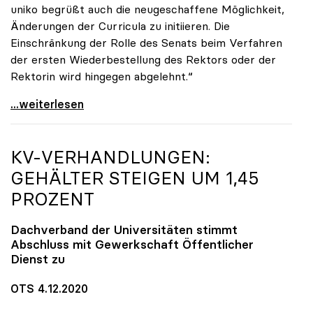
uniko begrüßt auch die neugeschaffene Möglichkeit,
Änderungen der Curricula zu initiieren. Die
Einschränkung der Rolle des Senats beim Verfahren
der ersten Wiederbestellung des Rektors oder der
Rektorin wird hingegen abgelehnt.“
UG-Novelle: Ja zu Mindeststudienleistung, nein zu
...weiterlesen
KV-VERHANDLUNGEN:
GEHÄLTER STEIGEN UM 1,45
PROZENT
Dachverband der Universitäten stimmt
Abschluss mit Gewerkschaft Öffentlicher
Dienst zu
OTS 4.12.2020