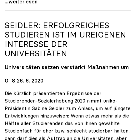
Unis: Ab Herbst „hybrid\", Budget „keine g'mahte
...weiterlesen
SEIDLER: ERFOLGREICHES
STUDIEREN IST IM UREIGENEN
INTERESSE DER
UNIVERSITÄTEN
Universitäten setzen verstärkt Maßnahmen um
OTS 26. 6. 2020
Die kürzlich präsentierten Ergebnisse der
Studierenden-Sozialerhebung 2020 nimmt uniko-
Präsidentin Sabine Seidler zum Anlass, um auf jüngste
Entwicklungen hinzuweisen: Wenn etwas mehr als die
Hälfte aller Studierenden das von ihnen gewählte
Studienfach für eher bzw. schlecht studierbar halten,
dann darf dies als Auftrag an die Universitäten, aber