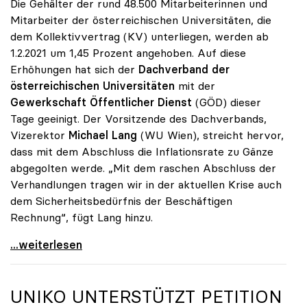
Die Gehälter der rund 48.500 Mitarbeiterinnen und
Mitarbeiter der österreichischen Universitäten, die
dem Kollektivvertrag (KV) unterliegen, werden ab
1.2.2021 um 1,45 Prozent angehoben. Auf diese
Erhöhungen hat sich der
Dachverband der
österreichischen Universitäten
mit der
Gewerkschaft Öffentlicher Dienst
(GÖD) dieser
Tage geeinigt. Der Vorsitzende des Dachverbands,
Vizerektor
Michael Lang
(WU Wien), streicht hervor,
dass mit dem Abschluss die Inflationsrate zu Gänze
abgegolten werde. „Mit dem raschen Abschluss der
Verhandlungen tragen wir in der aktuellen Krise auch
dem Sicherheitsbedürfnis der Beschäftigen
Rechnung“, fügt Lang hinzu.
KV-Verhandlungen: Gehälter steigen um 1,45 Prozent
...weiterlesen
UNIKO
UNTERSTÜTZT PETITION