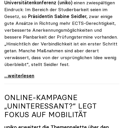
Universitätenkonferenz (uniko)
einen zwiespältigen
Eindruck: Im Bereich der Studierbarkeit seien im
Gesetz, so
Präsidentin Sabine Seidler,
zwar einige
gute Ansätze in Richtung mehr ECTS-Gerechtigkeit,
verbesserte Anerkennungsmöglichkeiten und
bessere Planbarkeit der Prüfungstermine vorhanden.
„Hinsichtlich der Verbindlichkeit ist ein erster Schritt
getan. Manche Maßnahmen sind aber derart
verwässert, dass von der ursprünglichen Idee wenig
überbleibt“, stellt Seidler fest.
Seidler zu Studienrecht: Erste Schritte sind getan
...weiterlesen
ONLINE-KAMPAGNE
„UNINTERESSANT?“ LEGT
FOKUS AUF MOBILITÄT
uniko
erweitert die Themenpalette über den