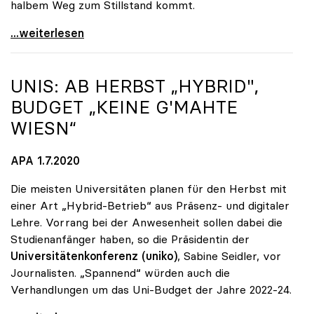
halbem Weg zum Stillstand kommt.
Seidler: „Der Stichtag für das Budget rückt näher“
...weiterlesen
UNIS: AB HERBST „HYBRID",
BUDGET „KEINE G'MAHTE
WIESN“
APA 1.7.2020
Die meisten Universitäten planen für den Herbst mit
einer Art „Hybrid-Betrieb“ aus Präsenz- und digitaler
Lehre. Vorrang bei der Anwesenheit sollen dabei die
Studienanfänger haben, so die Präsidentin der
Universitätenkonferenz (uniko)
, Sabine Seidler, vor
Journalisten. „Spannend“ würden auch die
Verhandlungen um das Uni-Budget der Jahre 2022-24.