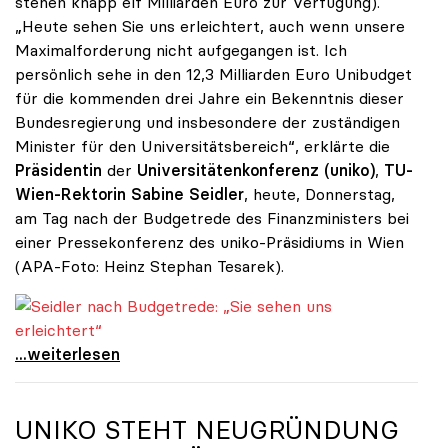
stehen knapp elf Milliarden Euro zur Verfügung).
„Heute sehen Sie uns erleichtert, auch wenn unsere
Maximalforderung nicht aufgegangen ist. Ich
persönlich sehe in den 12,3 Milliarden Euro Unibudget
für die kommenden drei Jahre ein Bekenntnis dieser
Bundesregierung und insbesondere der zuständigen
Minister für den Universitätsbereich“, erklärte die
Präsidentin
der
Universitätenkonferenz (uniko)
,
TU-
Wien-Rektorin Sabine Seidler
, heute, Donnerstag,
am Tag nach der Budgetrede des Finanzministers bei
einer Pressekonferenz des uniko-Präsidiums in Wien
(APA-Foto: Heinz Stephan Tesarek).
Seidler nach Budgetrede: „Sie sehen uns erleichtert“
Seidler nach Budgetrede: „Sie sehen uns
...weiterlesen
UNIKO
STEHT NEUGRÜNDUNG