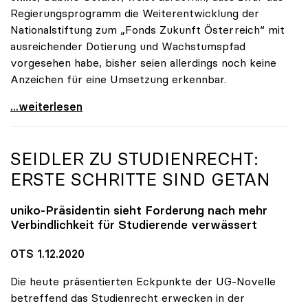
Regierungsprogramm die Weiterentwicklung der
Nationalstiftung zum „Fonds Zukunft Österreich“ mit
ausreichender Dotierung und Wachstumspfad
vorgesehen habe, bisher seien allerdings noch keine
Anzeichen für eine Umsetzung erkennbar.
uniko unterstützt Petition zu Dotierung des „Fonds
...weiterlesen
SEIDLER ZU STUDIENRECHT:
ERSTE SCHRITTE SIND GETAN
uniko
-Präsidentin sieht Forderung nach mehr
Verbindlichkeit für Studierende verwässert
OTS 1.12.2020
Die heute präsentierten Eckpunkte der UG-Novelle
betreffend das Studienrecht erwecken in der