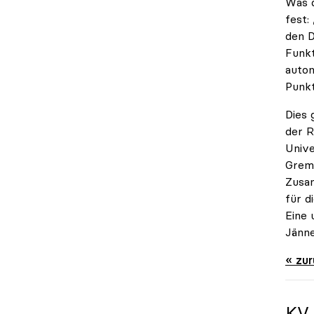
Was d
fest:
den D
Funkt
auton
Punkt
Dies 
der R
Unive
Gremi
Zusam
für d
Eine 
Jänne
« zu
KV