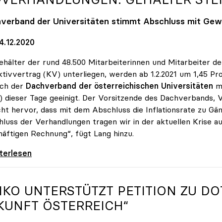
verband der Universitäten stimmt Abschluss mit Gewe
4.12.2020
ehälter der rund 48.500 Mitarbeiterinnen und Mitarbeiter de
ktivvertrag (KV) unterliegen, werden ab 1.2.2021 um 1,45 P
ich der
Dachverband der österreichischen Universitäten
m
 dieser Tage geeinigt. Der Vorsitzende des Dachverbands, 
cht hervor, dass mit dem Abschluss die Inflationsrate zu G
luss der Verhandlungen tragen wir in der aktuellen Krise a
äftigen Rechnung“, fügt Lang hinzu.
rhandlungen: Gehälter steigen um 1,45 Prozent
iterlesen
IKO
UNTERSTÜTZT PETITION ZU DO
KUNFT ÖSTERREICH“