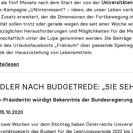
als fünf Monate nach dem Start der von der
Universitäten
e-Kampagne „UNInteressant? – Ideen, die unser Leben ver
 Zusatz erweitert, der die Dimensionen der Fortbewegung 
ität sollen trotz oder gerade wegen des seit einer Woche 
ezüglichen Herausforderungen und Möglichkeiten für die M
nschaftlich unter die Lupe genommen werden. Die Beiträge 
n des Urlaubshausboots „Freiraum“ über passende Spielrege
tik der Hauszustellung von Lebensmitteln.
e-Kampagne „UNInteressant?“ legt Fokus auf
iterlesen
IDLER NACH BUDGETREDE: „SIE SE
o
-Präsidentin würdigt Bekenntnis der Bundesregierung
15.10.2020
zwei Wochen vor dem Stichtag haben Österreichs Universitä
rsitätsgesetz das Budget für die Leistungsperiode 2022 bis 