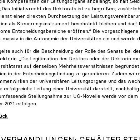
ie Kompetenzen der Leitungsorgane anbelangt, so hält Seid
 „Das Initiativrecht des Rektorats ist zu begrüßen, zusätzli
ienst einer direkten Durchsetzung der Leistungsvereinbarun
ion als Steuerungsinstrument beschränkt bleiben und darf 
ome Entscheidungsbereiche eröffnen.“ Die vorgeschlagene F
 massiv in die Autonomie der Universitäten ein und werde d
gelte auch für die Beschneidung der Rolle des Senats bei d
ektorin: „Die Legitimation des Rektors oder der Rektorin mu
rsitätsrat auf denselben Mehrheitsverhältnissen begründet
en in der Entscheidungsfindung zu garantieren. Zudem wür
menwirken der universitären Leitungsorgane und das wechse
ie erfolgreiche Leitung einer Universität darstellt, nachhaltig
umfassende Stellungnahme zur UG-Novelle werde vor dem 
r 2021 erfolgen.
rück
-VERHANDLUNGEN: GEHÄLTER STEI