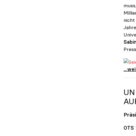
muss,
Milli
nicht
Jahre
Unive
Sabin
Press
Seidl
Seidl
...we
UN
AU
Präs
OTS 