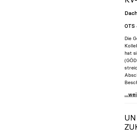
Dach
OTS 
Die G
Kolle
hat s
(GÖD)
strei
Absch
Besch
KV-Ve
...we
UN
ZU