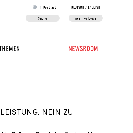
Kontrast
DE
UTSCH
/
EN
GLISH
Suche
myuniko Login
EN DER UNIKO
THEMEN
NEWSROOM
LEISTUNG, NEIN ZU