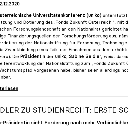
2.12.2020
sterreichische Universitätenkonferenz (uniko)
unterstützt
zung und Dotierung des ,Fonds Zukunft Österreich‘“, mit d
schen Forschungslandschaft an den Nationalrat gerichtet h
ige Finanzierungsquellen der Forschungsförderung aus, näml
rdotierung der Nationalstiftung für Forschung, Technologie 
ie Zweckbindung eines Teils der Einnahmen aus dem erhöht
Euro). Die
Präsidentin
der
uniko
,
Sabine Seidler
, weist dar
eiterentwicklung der Nationalstiftung zum „Fonds Zukunft 
achstumspfad vorgesehen habe, bisher seien allerdings no
nbar.
 unterstützt Petition zu Dotierung des „Fonds
iterlesen
IDLER ZU STUDIENRECHT: ERSTE S
o
-Präsidentin sieht Forderung nach mehr Verbindlichk