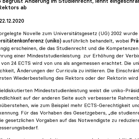
o
begrüßt Änderung im Studienrecht, lehnt eingeschrä
Rektors ab
22.12.2020
orgelegte Novelle zum Universitätsgesetz (UG) 2002 wurde
rsitätenkonferenz (uniko)
ausführlich behandelt, wobei
Prä
ngig erscheinen, die das Studienrecht und die Kompetenzen 
hrung einer Mindeststudienleistung zur Erhöhung der Verbin
von 24 ECTS wird von uns als angemessen erachtet. Die un
chkeit, Änderungen der Curricula zu initiieren. Die Einschr
rsten Wiederbestellung des Rektors oder der Rektorin wird
ieldiskutierten Mindeststudienleistung weist die uniko-Präsi
ndlichkeit auf der anderen Seite auch verbesserte Rahmen
überstehen, wie zum Beispiel mehr ECTS-Gerechtigkeit un
ennung. Für das Vorhaben des Gesetzgebers, „die studienr
ie gesetzlichen Vorgaben auf das Notwendigste zu reduzieren
esserungsbedarf.