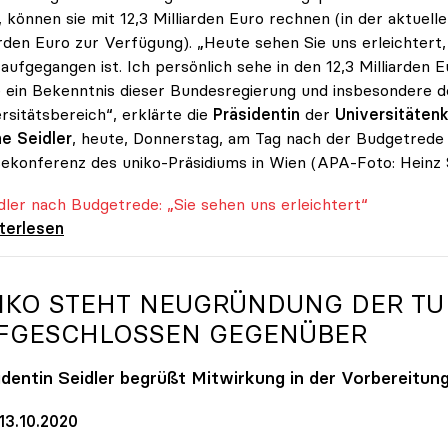
 können sie mit 12,3 Milliarden Euro rechnen (in der aktuell
arden Euro zur Verfügung). „Heute sehen Sie uns erleichte
 aufgegangen ist. Ich persönlich sehe in den 12,3 Milliarde
 ein Bekenntnis dieser Bundesregierung und insbesondere d
rsitätsbereich“, erklärte die
Präsidentin
der
Universitätenk
e Seidler
, heute, Donnerstag, am Tag nach der Budgetrede 
ekonferenz des uniko-Präsidiums in Wien (APA-Foto: Heinz 
er nach Budgetrede: „Sie sehen uns erleichtert“
er nach Budgetrede: „Sie sehen uns
iterlesen
IKO
STEHT NEUGRÜNDUNG DER TU
FGESCHLOSSEN GEGENÜBER
identin Seidler begrüßt Mitwirkung in der Vorbereitun
13.10.2020