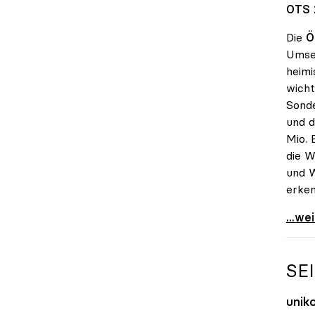
OTS 
Die
Ö
Umset
heimi
wicht
Sonde
und d
Mio. 
die W
und W
erken
uniko
...we
SE
unik