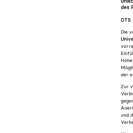
unik
des 
OTS 
Die v
Unive
vorra
Einfü
Höhe 
Mögli
der e
Zur v
Verbi
gegen
Anerk
und d
Verb