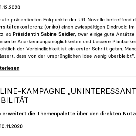
1.12.2020
eute präsentierten Eckpunkte der UG-Novelle betreffend d
rsitätenkonferenz (uniko)
einen zwiespältigen Eindruck: Im 
tz, so
Präsidentin Sabine Seidler,
zwar einige gute Ansätze 
sserte Anerkennungsmöglichkeiten und bessere Planbarkei
ichtlich der Verbindlichkeit ist ein erster Schritt getan. 
ssert, dass von der ursprünglichen Idee wenig überbleibt“, s
er zu Studienrecht: Erste Schritte sind getan
iterlesen
LINE-KAMPAGNE „UNINTERESSANT?
BILITÄT
o
erweitert die Themenpalette über den direkten Nutz
10.11.2020