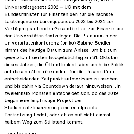
Universitätsgesetz 2002 – UG mit dem
Bundesminister für Finanzen den für die nächste
Leistungsvereinbarungsperiode 2022 bis 2024 zur
Verfügung stehenden Gesamtbetrag zur Finanzierung
der Universitäten festzulegen. Die
Präsidentin
der
Universitätenkonferenz (uniko)
Sabine Seidler
nimmt das heutige Datum zum Anlass, um bis zum
gesetzlich fixierten Budgetstichtag am 31. Oktober
dieses Jahres, die Öffentlichkeit, aber auch die Politik
auf diesen näher rückenden, für die Universitäten
entscheidenden Zeitpunkt aufmerksam zu machen
und bis dahin via Countdown darauf hinzuweisen: „In
zweieinhalb Monaten entscheidet sich, ob das 2019
begonnene langfristige Projekt der
Studienplatzfinanzierung eine erfolgreiche
Fortsetzung findet, oder ob es auf nicht einmal
halbem Weg zum Stillstand kommt.
Seidler: „Der Stichtag für das Budget rückt näher“
...weiterlesen