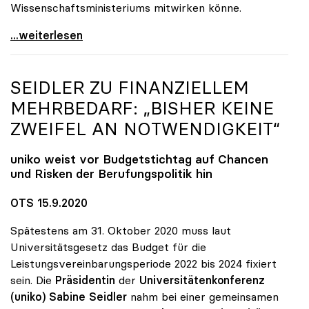
Wissenschaftsministeriums mitwirken könne.
uniko steht Neugründung der TU Oberösterreich
...weiterlesen
SEIDLER ZU FINANZIELLEM
MEHRBEDARF: „BISHER KEINE
ZWEIFEL AN NOTWENDIGKEIT“
uniko
weist vor Budgetstichtag auf Chancen
und Risken der Berufungspolitik hin
OTS 15.9.2020
Spätestens am 31. Oktober 2020 muss laut
Universitätsgesetz das Budget für die
Leistungsvereinbarungsperiode 2022 bis 2024 fixiert
sein. Die
Präsidentin
der
Universitätenkonferenz
(uniko) Sabine Seidler
nahm bei einer gemeinsamen