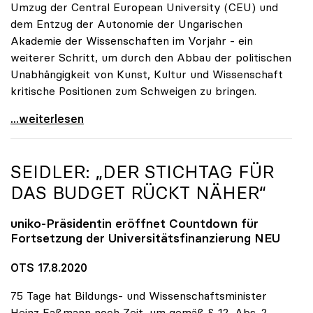
Umzug der Central European University (CEU) und
dem Entzug der Autonomie der Ungarischen
Akademie der Wissenschaften im Vorjahr - ein
weiterer Schritt, um durch den Abbau der politischen
Unabhängigkeit von Kunst, Kultur und Wissenschaft
kritische Positionen zum Schweigen zu bringen.
Dringender Appell von sechs europäischen
...weiterlesen
SEIDLER: „DER STICHTAG FÜR
DAS BUDGET RÜCKT NÄHER“
uniko
-Präsidentin eröffnet Countdown für
Fortsetzung der Universitätsfinanzierung NEU
OTS 17.8.2020
75 Tage hat Bildungs- und Wissenschaftsminister
Heinz Faßmann noch Zeit, um gemäß § 12, Abs. 2