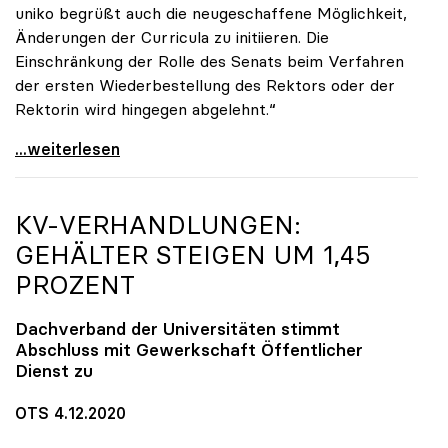
uniko begrüßt auch die neugeschaffene Möglichkeit,
Änderungen der Curricula zu initiieren. Die
Einschränkung der Rolle des Senats beim Verfahren
der ersten Wiederbestellung des Rektors oder der
Rektorin wird hingegen abgelehnt.“
UG-Novelle: Ja zu Mindeststudienleistung, nein zu
...weiterlesen
KV-VERHANDLUNGEN:
GEHÄLTER STEIGEN UM 1,45
PROZENT
Dachverband der Universitäten stimmt
Abschluss mit Gewerkschaft Öffentlicher
Dienst zu
OTS 4.12.2020