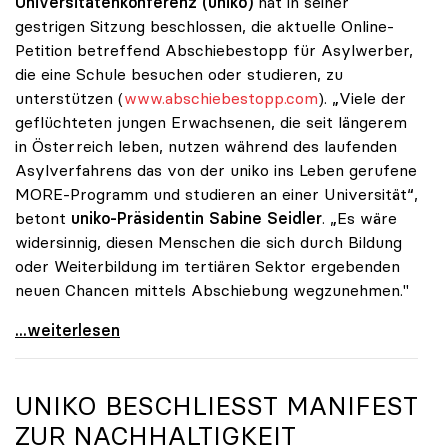
Universitätenkonferenz
(uniko)
hat in seiner
gestrigen Sitzung beschlossen, die aktuelle Online-
Petition betreffend Abschiebestopp für Asylwerber,
die eine Schule besuchen oder studieren, zu
unterstützen (
www.abschiebestopp.com
). „Viele der
geflüchteten jungen Erwachsenen, die seit längerem
in Österreich leben, nutzen während des laufenden
Asylverfahrens das von der uniko ins Leben gerufene
MORE-Programm und studieren an einer Universität“,
betont
uniko-Präsidentin Sabine Seidler
. „Es wäre
widersinnig, diesen Menschen die sich durch Bildung
oder Weiterbildung im tertiären Sektor ergebenden
neuen Chancen mittels Abschiebung wegzunehmen."
uniko unterstützt Petition zu Abschiebestopp für
...weiterlesen
UNIKO
BESCHLIESST MANIFEST
ZUR NACHHALTIGKEIT