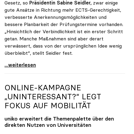
Gesetz, so
Präsidentin Sabine Seidler,
zwar einige
gute Ansätze in Richtung mehr ECTS-Gerechtigkeit,
verbesserte Anerkennungsmöglichkeiten und
bessere Planbarkeit der Prüfungstermine vorhanden.
„Hinsichtlich der Verbindlichkeit ist ein erster Schritt
getan. Manche Maßnahmen sind aber derart
verwässert, dass von der ursprünglichen Idee wenig
überbleibt“, stellt Seidler fest.
Seidler zu Studienrecht: Erste Schritte sind getan
...weiterlesen
ONLINE-KAMPAGNE
„UNINTERESSANT?“ LEGT
FOKUS AUF MOBILITÄT
uniko
erweitert die Themenpalette über den
direkten Nutzen von Universitäten