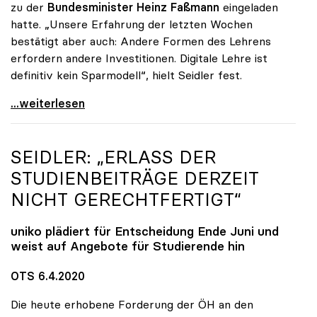
zu der
Bundesminister Heinz Faßmann
eingeladen
hatte. „Unsere Erfahrung der letzten Wochen
bestätigt aber auch: Andere Formen des Lehrens
erfordern andere Investitionen. Digitale Lehre ist
definitiv kein Sparmodell“, hielt Seidler fest.
uniko-Präsidentin Seidler: „Digitale Lehre ist
...weiterlesen
SEIDLER: „ERLASS DER
STUDIENBEITRÄGE DERZEIT
NICHT GERECHTFERTIGT“
uniko
plädiert für Entscheidung Ende Juni und
weist auf Angebote für Studierende hin
OTS 6.4.2020
Die heute erhobene Forderung der ÖH an den