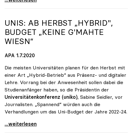
UNIS: AB HERBST „HYBRID",
BUDGET „KEINE G'MAHTE
WIESN“
APA 1.7.2020
Die meisten Universitäten planen für den Herbst mit
einer Art „Hybrid-Betrieb“ aus Präsenz- und digitaler
Lehre. Vorrang bei der Anwesenheit sollen dabei die
Studienanfänger haben, so die Präsidentin der
Universitätenkonferenz (uniko)
, Sabine Seidler, vor
Journalisten. „Spannend“ würden auch die
Verhandlungen um das Uni-Budget der Jahre 2022-24.
Unis: Ab Herbst „hybrid\", Budget „keine g'mahte
...weiterlesen