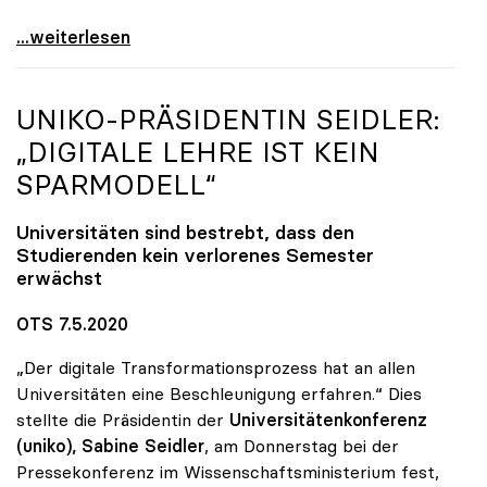
Startschuss zur Online-Kampagne von Österreichs
...weiterlesen
UNIKO
-PRÄSIDENTIN SEIDLER:
„DIGITALE LEHRE IST KEIN
SPARMODELL“
Universitäten sind bestrebt, dass den
Studierenden kein verlorenes Semester
erwächst
OTS 7.5.2020
„Der digitale Transformationsprozess hat an allen
Universitäten eine Beschleunigung erfahren.“ Dies
stellte die Präsidentin der
Universitätenkonferenz
(uniko),
Sabine Seidler
, am Donnerstag bei der
Pressekonferenz im Wissenschaftsministerium fest,