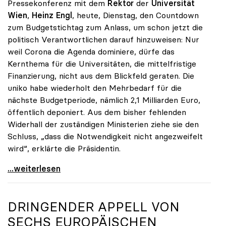
Pressekonferenz mit dem
Rektor
der
Universität
Wien
,
Heinz Engl
, heute, Dienstag, den Countdown
zum Budgetstichtag zum Anlass, um schon jetzt die
politisch Verantwortlichen darauf hinzuweisen: Nur
weil Corona die Agenda dominiere, dürfe das
Kernthema für die Universitäten, die mittelfristige
Finanzierung, nicht aus dem Blickfeld geraten. Die
uniko habe wiederholt den Mehrbedarf für die
nächste Budgetperiode, nämlich 2,1 Milliarden Euro,
öffentlich deponiert. Aus dem bisher fehlenden
Widerhall der zuständigen Ministerien ziehe sie den
Schluss, „dass die Notwendigkeit nicht angezweifelt
wird“, erklärte die Präsidentin.
Seidler zu finanziellem Mehrbedarf: „Bisher keine
...weiterlesen
DRINGENDER APPELL VON
SECHS EUROPÄISCHEN