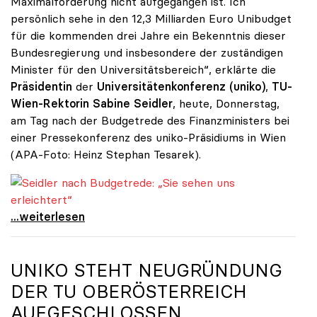
Maximalforderung nicht aufgegangen ist. Ich
persönlich sehe in den 12,3 Milliarden Euro Unibudget
für die kommenden drei Jahre ein Bekenntnis dieser
Bundesregierung und insbesondere der zuständigen
Minister für den Universitätsbereich“, erklärte die
Präsidentin
der
Universitätenkonferenz (uniko)
,
TU-
Wien-Rektorin Sabine Seidler
, heute, Donnerstag,
am Tag nach der Budgetrede des Finanzministers bei
einer Pressekonferenz des uniko-Präsidiums in Wien
(APA-Foto: Heinz Stephan Tesarek).
Seidler nach Budgetrede: „Sie sehen uns erleichtert“
Seidler nach Budgetrede: „Sie sehen uns
...weiterlesen
UNIKO
STEHT NEUGRÜNDUNG
DER TU OBERÖSTERREICH
AUFGESCHLOSSEN