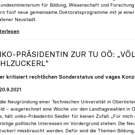
undesministerium für Bildung, Wissenschaft und Forschun
rn fünf neue gemeinsame Doktoratsprogramme mit je einer Mi
iener Neustadt.
und Unis bilden gemeinsam Doktorandinnen und
iterlesen
IKO
-PRÄSIDENTIN ZUR TU OÖ: „V
HLZUCKERL“
ler kritisiert rechtlichen Sonderstatus und vages Kon
20.9.2021
die Neugründung einer Technischen Universität in Oberöster
ld – ausgerechnet eine Woche vor den Landtagswahlen in O
, hält uniko-Präsidentin Seidler für keinen Zufall: „Für mich 
ristige politische Interessen im Vordergrund stehen. Die Neu
uckerl missbraucht werden. Dafür sind die Themen Bildung, F