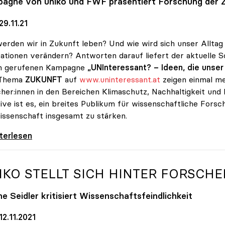
pagne von
uniko
und FWF präsentiert Forschung der 
9.11.21
erden wir in Zukunft leben? Und wie wird sich unser Alltag
ationen verändern? Antworten darauf liefert der aktuelle
n gerufenen Kampagne
„UNInteressant? – Ideen, die unse
Thema
ZUKUNFT
auf
www.uninteressant.at
zeigen einmal me
her:innen in den Bereichen Klimaschutz, Nachhaltigkeit und kü
ative ist es, ein breites Publikum für wissenschaftliche For
issenschaft insgesamt zu stärken.
 außer UNInteressant: So viel Wissenschaft
iterlesen
IKO
STELLT SICH HINTER FORSCHE
e Seidler kritisiert Wissenschaftsfeindlichkeit
2.11.2021