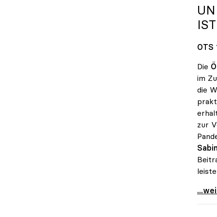
UN
IS
OTS 
Die
Ö
im Zu
die W
prakt
erhal
zur V
Pande
Sabin
Beitr
leiste
uniko
...we