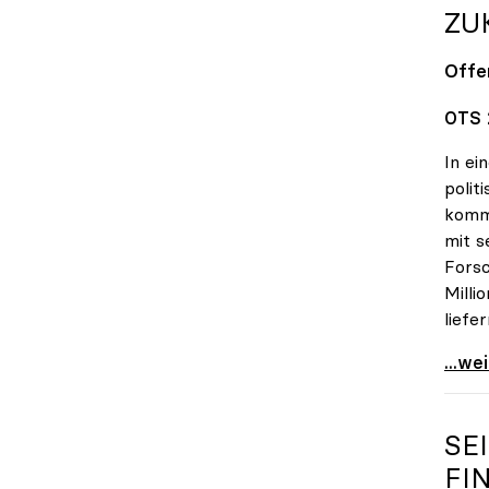
ZU
Offe
OTS 
In ei
polit
kommt
mit s
Forsc
Milli
liefe
Zuku
...we
SE
FI