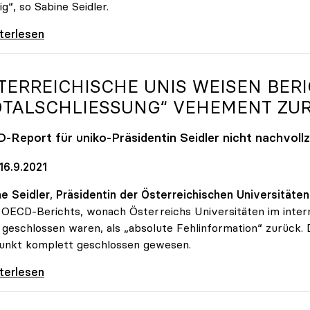
ig“, so Sabine Seidler.
-Präsidentin zur TU OÖ: „Völlig
iterlesen
TERREICHISCHE UNIS WEISEN BER
OTALSCHLIESSUNG“ VEHEMENT ZUR
-Report für
uniko
-Präsidentin Seidler nicht nachvoll
16.9.2021
e Seidler
,
Präsidentin der Österreichischen Universitäte
 OECD-Berichts, wonach Österreichs Universitäten im intern
 geschlossen waren, als „absolute Fehlinformation“ zurück. 
unkt komplett geschlossen gewesen.
reichische Unis weisen Bericht über
iterlesen