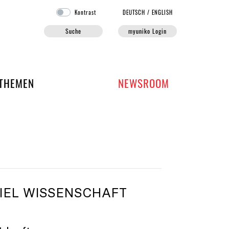
Kontrast
DE
UTSCH
/
EN
GLISH
Suche
myuniko Login
EN DER UNIKO
THEMEN
NEWSROOM
EL WISSENSCHAFT S