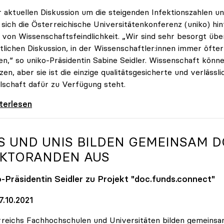
r aktuellen Diskussion um die steigenden Infektionszahlen u
t sich die Österreichische Universitätenkonferenz (uniko) hin
von Wissenschaftsfeindlichkeit. „Wir sind sehr besorgt übe
tlichen Diskussion, in der Wissenschaftler:innen immer öfte
n,“ so uniko-Präsidentin Sabine Seidler. Wissenschaft könne
zen, aber sie ist die einzige qualitätsgesicherte und verlässli
lschaft dafür zu Verfügung steht.
 stellt sich hinter Forscher:innen
iterlesen
S UND UNIS BILDEN GEMEINSAM 
KTORANDEN AUS
o
-Präsidentin Seidler zu Projekt "doc.funds.connect"
7.10.2021
reichs Fachhochschulen und Universitäten bilden gemeins