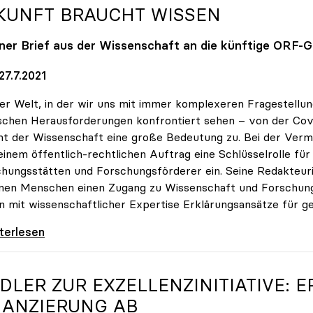
KUNFT BRAUCHT WISSEN
ner Brief aus der Wissenschaft an die künftige ORF-G
27.7.2021
ner Welt, in der wir uns mit immer komplexeren Fragestellu
ischen Herausforderungen konfrontiert sehen – von der Co
 der Wissenschaft eine große Bedeutung zu. Bei der Vermi
einem öffentlich-rechtlichen Auftrag eine Schlüsselrolle fü
hungsstätten und Forschungsförderer ein. Seine Redakteur
onen Menschen einen Zugang zu Wissenschaft und Forschung
rn mit wissenschaftlicher Expertise Erklärungsansätze für g
nft braucht Wissen
iterlesen
IDLER ZUR EXZELLENZINITIATIVE:
NANZIERUNG AB