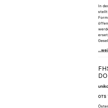
In de
stell
Form 
öffen
werde
erset
Gesel
uniko
...we
FH
DO
unik
OTS 
Öster