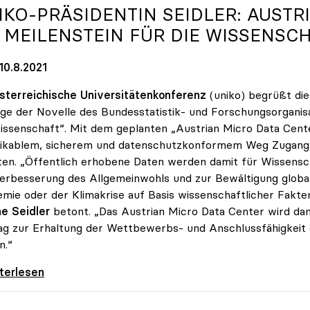
IKO
-PRÄSIDENTIN SEIDLER: AUSTR
T MEILENSTEIN FÜR DIE WISSENSC
10.8.2021
sterreichische Universitätenkonferenz
(uniko) begrüßt die
ge der Novelle des Bundesstatistik- und Forschungsorganisa
issenschaft“. Mit dem geplanten „Austrian Micro Data Cent
ikablem, sicherem und datenschutzkonformem Weg Zugang zu
ten. „Öffentlich erhobene Daten werden damit für Wissens
erbesserung des Allgemeinwohls und zur Bewältigung globa
mie oder der Klimakrise auf Basis wissenschaftlicher Fakte
e Seidler
betont. „Das Austrian Micro Data Center wird dam
ag zur Erhaltung der Wettbewerbs- und Anschlussfähigkeit
n.“
-Präsidentin Seidler: Austrian Micro Data
iterlesen