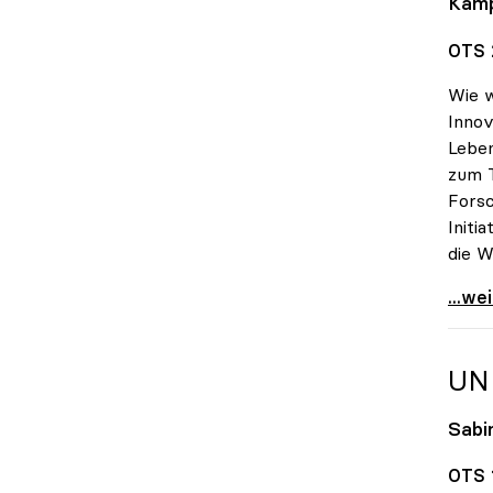
Kam
OTS 2
Wie w
Innov
Lebe
zum 
Forsc
Initi
die W
Alles
...we
UN
Sabin
OTS 1