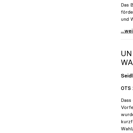
Das B
förde
und W
FHs 
...we
UN
WA
Seid
OTS 
Dass 
Vorfe
wurde
kurzf
Wahlz