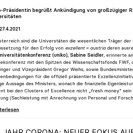
o
-Präsidentin begrüßt Ankündigung von großzügiger Re
ersitäten
27.4.2021
sterreich sind die Universtäten die wesentlichen Träger der
ssetzung für den Erfolg von
exzellent = austria
deren ausre
niversitätenkonferenz (uniko), Sabine Seidler
, erinnerte 
ekonferenz mit den Spitzen des Wissenschaftsfonds FWF, 
inger und Vizepräsident Gregor Weihs, sowie Bundesministe
nbedingungen für die offiziell präsentierte Exzellenzinitiati
ge Aussage des Ministers, wonach die finanzielle Eigenleist
nt bei den Clusters of Excellence nicht „fresh money“ sein
ung (Sachleistung mit Anrechnung von Personal und Forschu
er zur Exzellenzinitiative: Erfolg hängt von
iterlesen
N JAHR CORONA: NEUER FOKUS AUF