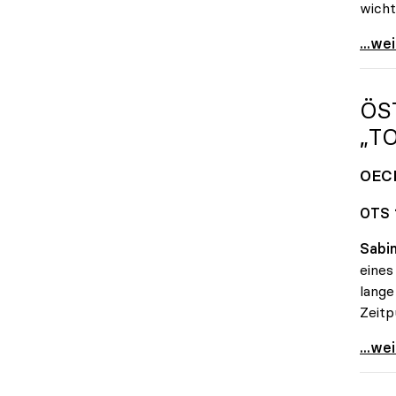
wicht
uniko
...we
ÖS
„T
OECD
OTS 
Sabin
eines
lange
Zeitp
Öster
...we