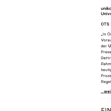
unik
Univ
OTS 
„In Ö
Vorau
der
U
Press
Gattr
Rahme
heuti
Proze
Regel
Seidl
...we
EI