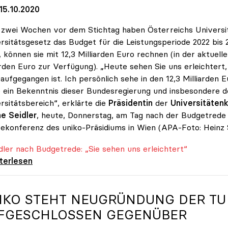
15.10.2020
zwei Wochen vor dem Stichtag haben Österreichs Universitä
rsitätsgesetz das Budget für die Leistungsperiode 2022 bis 
 können sie mit 12,3 Milliarden Euro rechnen (in der aktuell
arden Euro zur Verfügung). „Heute sehen Sie uns erleichte
 aufgegangen ist. Ich persönlich sehe in den 12,3 Milliarde
 ein Bekenntnis dieser Bundesregierung und insbesondere d
rsitätsbereich“, erklärte die
Präsidentin
der
Universitätenk
e Seidler
, heute, Donnerstag, am Tag nach der Budgetrede 
ekonferenz des uniko-Präsidiums in Wien (APA-Foto: Heinz 
er nach Budgetrede: „Sie sehen uns erleichtert“
er nach Budgetrede: „Sie sehen uns
iterlesen
IKO
STEHT NEUGRÜNDUNG DER TU
FGESCHLOSSEN GEGENÜBER