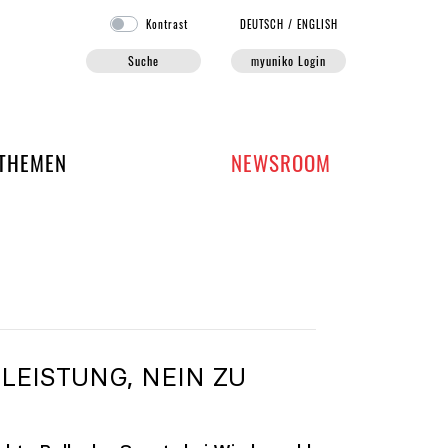
Kontrast
DE
UTSCH
/
EN
GLISH
Suche
myuniko Login
EN DER UNIKO
THEMEN
NEWSROOM
LEISTUNG, NEIN ZU