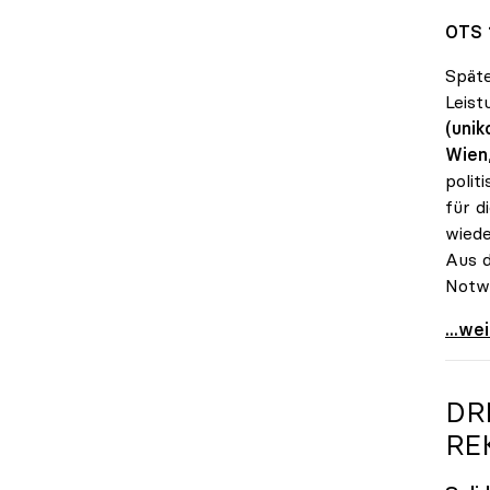
OTS 
Späte
Leist
(unik
Wien
polit
für d
wiede
Aus d
Notwe
Seidl
...we
DR
RE