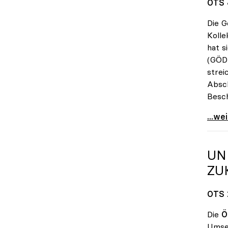
OTS 
Die G
Kolle
hat s
(GÖD)
strei
Absch
Besch
KV-Ve
...we
UN
ZU
OTS 
Die
Ö
Umset