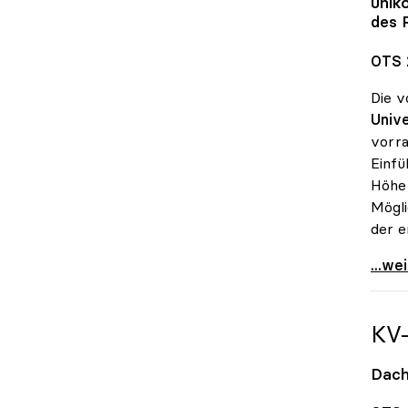
unik
des 
OTS 
Die v
Unive
vorra
Einfü
Höhe 
Mögli
der e
UG-No
...we
KV
Dach