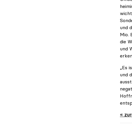
heimi
wicht
Sonde
und d
Mio. 
die W
und W
erken
„Es i
und d
ausst
negat
Hoffn
entsp
« zu