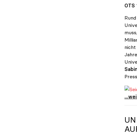
OTS 
Rund 
Unive
muss,
Milli
nicht
Jahre
Unive
Sabin
Press
Seidl
Seidl
...we
UN
AU