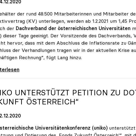
4.12.2020
ehälter der rund 48.500 Mitarbeiterinnen und Mitarbeiter de
ktivvertrag (KV) unterliegen, werden ab 1.2.2021 um 1,45 P
ich der
Dachverband der österreichischen Universitäten
m
 dieser Tage geeinigt. Der Vorsitzende des Dachverbands, 
cht hervor, dass mit dem Abschluss die Inflationsrate zu G
luss der Verhandlungen tragen wir in der aktuellen Krise a
äftigen Rechnung“, fügt Lang hinzu.
rhandlungen: Gehälter steigen um 1,45 Prozent
iterlesen
IKO
UNTERSTÜTZT PETITION ZU DO
KUNFT ÖSTERREICH“
2.12.2020
sterreichische Universitätenkonferenz (uniko)
unterstützt
zung und Dotierung des ,Fonds Zukunft Österreich‘“, mit d