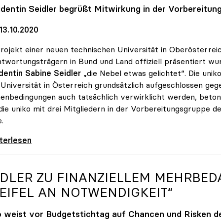
identin Seidler begrüßt Mitwirkung in der Vorbereitun
13.10.2020
rojekt einer neuen technischen Universität in Oberösterreic
twortungsträgern in Bund und Land offiziell präsentiert w
dentin Sabine Seidler
„die Nebel etwas gelichtet“. Die uni
 Universität in Österreich grundsätzlich aufgeschlossen gege
nbedingungen auch tatsächlich verwirklicht werden, betont
die uniko mit drei Mitgliedern in der Vorbereitungsgruppe 
.
 steht Neugründung der TU Oberösterreich
iterlesen
IDLER ZU FINANZIELLEM MEHRBEDA
EIFEL AN NOTWENDIGKEIT“
o
weist vor Budgetstichtag auf Chancen und Risken der