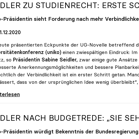
IDLER ZU STUDIENRECHT: ERSTE S
o
-Präsidentin sieht Forderung nach mehr Verbindlichk
1.12.2020
eute präsentierten Eckpunkte der UG-Novelle betreffend d
rsitätenkonferenz (uniko)
einen zwiespältigen Eindruck: Im 
tz, so
Präsidentin Sabine Seidler,
zwar einige gute Ansätze 
sserte Anerkennungsmöglichkeiten und bessere Planbarkei
ichtlich der Verbindlichkeit ist ein erster Schritt getan. 
ssert, dass von der ursprünglichen Idee wenig überbleibt“, s
er zu Studienrecht: Erste Schritte sind getan
iterlesen
IDLER NACH BUDGETREDE: „SIE SE
o
-Präsidentin würdigt Bekenntnis der Bundesregierung