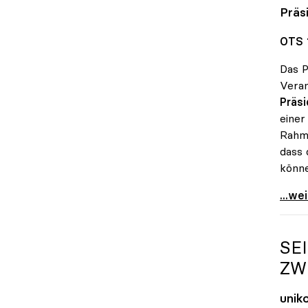
Präs
OTS 
Das P
Veran
Präsi
einer
Rahme
dass 
könne
uniko
...we
SE
ZW
unik