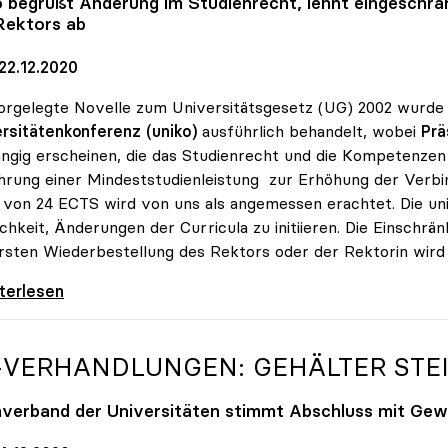
o
begrüßt Änderung im Studienrecht, lehnt eingeschrä
Rektors ab
22.12.2020
orgelegte Novelle zum Universitätsgesetz (UG) 2002 wurde
rsitätenkonferenz (uniko)
ausführlich behandelt, wobei
Prä
ngig erscheinen, die das Studienrecht und die Kompetenzen 
hrung einer Mindeststudienleistung zur Erhöhung der Verbin
von 24 ECTS wird von uns als angemessen erachtet. Die un
chkeit, Änderungen der Curricula zu initiieren. Die Einschr
rsten Wiederbestellung des Rektors oder der Rektorin wird
velle: Ja zu Mindeststudienleistung, nein zu
iterlesen
-VERHANDLUNGEN: GEHÄLTER STEI
verband der Universitäten stimmt Abschluss mit Gewe