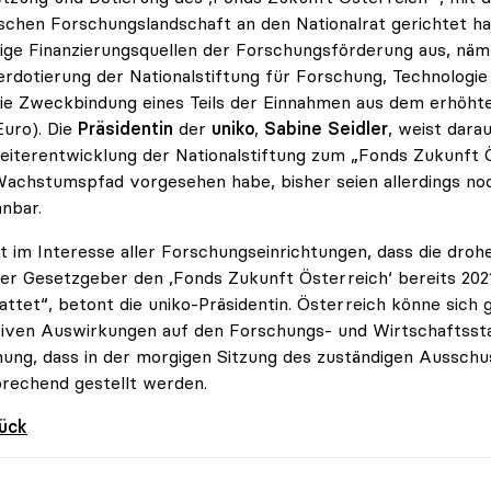
schen Forschungslandschaft an den Nationalrat gerichtet h
ige Finanzierungsquellen der Forschungsförderung aus, näml
rdotierung der Nationalstiftung für Forschung, Technologie 
ie Zweckbindung eines Teils der Einnahmen aus dem erhöht
Euro). Die
Präsidentin
der
uniko
,
Sabine Seidler
, weist dar
eiterentwicklung der Nationalstiftung zum „Fonds Zukunft 
achstumspfad vorgesehen habe, bisher seien allerdings no
nbar.
st im Interesse aller Forschungseinrichtungen, dass die dro
er Gesetzgeber den ,Fonds Zukunft Österreich‘ bereits 202
attet“, betont die uniko-Präsidentin. Österreich könne sich g
iven Auswirkungen auf den Forschungs- und Wirtschaftsstand
ung, dass in der morgigen Sitzung des zuständigen Aussch
rechend gestellt werden.
rück