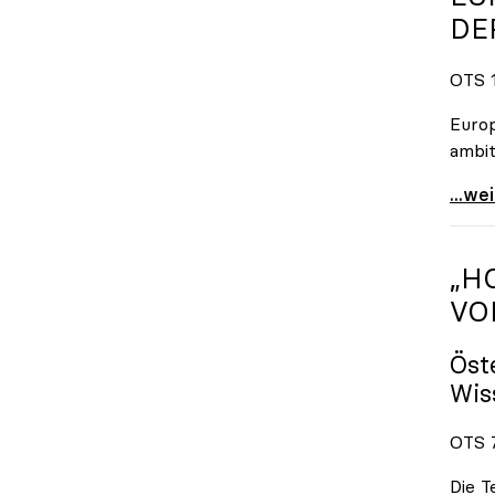
DE
OTS 1
Europ
ambit
Europ
...we
„H
VO
Öst
Wis
OTS 7
Die T