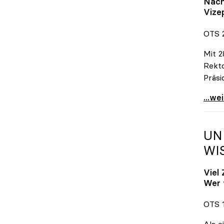
Nach
Vize
OTS 2
Mit 2
Rekto
Präsi
Vitou
...we
UN
WI
Viel
Wer 
OTS 1
Als e