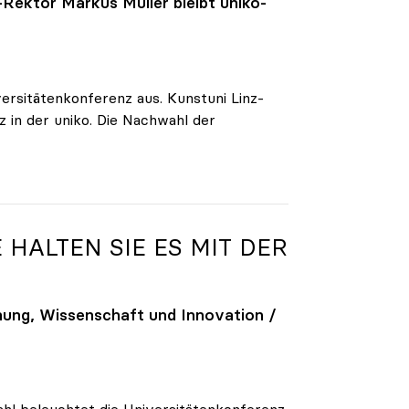
-Rektor Markus Müller bleibt
uniko
-
versitätenkonferenz aus. Kunstuni Linz-
 in der uniko. Die Nachwahl der
 HALTEN SIE ES MIT DER
hung, Wissenschaft und Innovation /
ahl beleuchtet die Universitätenkonferenz