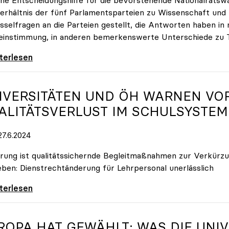
erhältnis der fünf Parlamentsparteien zu Wissenschaft und 
sselfragen an die Parteien gestellt, die Antworten haben 
instimmung, in anderen bemerkenswerte Unterschiede zu T
-Fragen an die Parteien: Wie halten Sie es
iterlesen
IVERSITÄTEN UND ÖH WARNEN V
ALITÄTSVERLUST IM SCHULSYSTEM
7.6.2024
rung ist qualitätssichernde Begleitmaßnahmen zur Verkürzu
eben: Dienstrechtänderung für Lehrpersonal unerlässlich
ersitäten und ÖH warnen vor drohendem
iterlesen
ROPA HAT GEWÄHLT: WAS DIE UNI