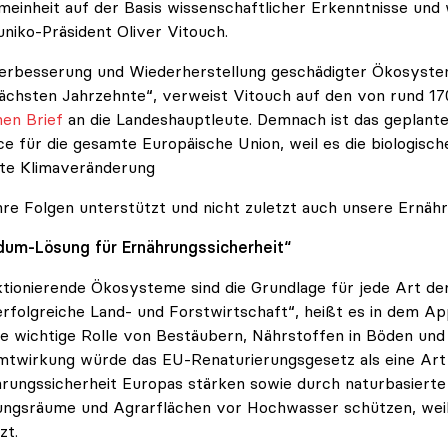
meinheit auf der Basis wissenschaftlicher Erkenntnisse und 
uniko-Präsident Oliver Vitouch.
erbesserung und Wiederherstellung geschädigter Ökosystem
ächsten Jahrzehnte“, verweist Vitouch auf den von rund 17
en Brief
an die Landeshauptleute. Demnach ist das geplant
e für die gesamte Europäische Union, weil es die biologisch
te Klimaveränderung
hre Folgen unterstützt und nicht zuletzt auch unsere Ernähru
dum-Lösung für Ernährungssicherheit“
tionierende Ökosysteme sind die Grundlage für jede Art de
erfolgreiche Land- und Forstwirtschaft“, heißt es in dem Ap
ie wichtige Rolle von Bestäubern, Nährstoffen in Böden un
twirkung würde das EU-Renaturierungsgesetz als eine Art 
rungssicherheit Europas stärken sowie durch naturbasierte
ungsräume und Agrarflächen vor Hochwasser schützen, weil
zt.