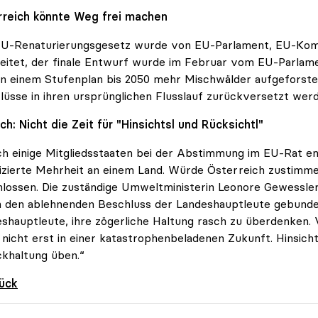
rreich könnte Weg frei machen
EU-Renaturierungsgesetz wurde von EU-Parlament, EU-Ko
eitet, der finale Entwurf wurde im Februar vom EU-Parlam
in einem Stufenplan bis 2050 mehr Mischwälder aufgeforst
lüsse in ihren ursprünglichen Flusslauf zurückversetzt wer
ch: Nicht die Zeit für "Hinsichtsl und Rücksichtl"
ch einige Mitgliedsstaaten bei der Abstimmung im EU-Rat ent
fizierte Mehrheit an einem Land. Würde Österreich zustim
lossen. Die zuständige Umweltministerin Leonore Gewessler
 den ablehnenden Beschluss der Landeshauptleute gebunden
shauptleute, ihre zögerliche Haltung rasch zu überdenken. V
, nicht erst in einer katastrophenbeladenen Zukunft. Hinsi
khaltung üben.“
rück