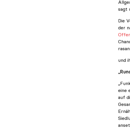
Allge
sagt 
Die V
der n
Offen
Chanc
rasan
und i
„Run
„Funk
eine 
auf d
Gesam
Ernäh
Siedl
anset