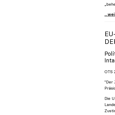
„behe
„Hoc
...we
EU
DE
Pol
Int
OTS 2
"Der 
Präsi
Die U
Lande
Zusti