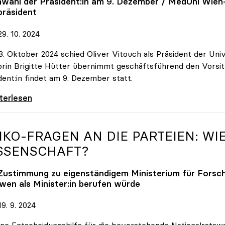
wahl der Präsident:in am 9. Dezember / MedUni Wien
präsident
9. 10. 2024
8. Oktober 2024 schied Oliver Vitouch als Präsident der Uni
rin Brigitte Hütter übernimmt geschäftsführend den Vorsitz
dent:in findet am 9. Dezember statt.
ch-Nachfolge: Kunstuni Linz-Rektorin Brigitte
iterlesen
IKO
-FRAGEN AN DIE PARTEIEN: WIE
SSENSCHAFT?
 Zustimmung zu eigenständigem Ministerium für Forsc
wen als Minister:in berufen würde
9. 9. 2024
ine Entscheidungshilfe für die bevorstehende Nationalratsw