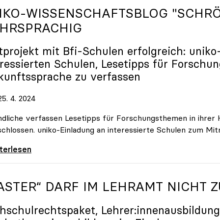
IKO
-WISSENSCHAFTSBLOG "SCHRÖ
HRSPRACHIG
otprojekt mit Bfi-Schulen erfolgreich:
uniko
eressierten Schulen, Lesetipps für Forschu
kunftssprache zu verfassen
5. 4. 2024
dliche verfassen Lesetipps für Forschungsthemen in ihrer 
chlossen. uniko-Einladung an interessierte Schulen zum Mi
-Wissenschaftsblog \"Schrödingers Katze\" nun
iterlesen
ASTER“ DARF IM LEHRAMT NICHT
hschulrechtspaket, Lehrer:innenausbildun