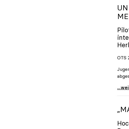
UN
ME
Pil
int
Her
OTS 2
Jugen
abges
uniko
...we
„M
Hoc