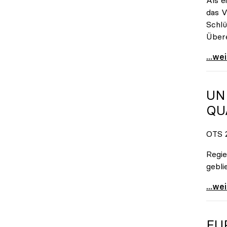
das V
Schlü
Übere
uniko
...we
UN
QU
OTS 2
Regie
gebli
Univ
...we
EU