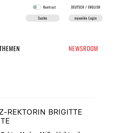
Kontrast
DE
UTSCH
/
EN
GLISH
Suche
myuniko Login
EN DER UNIKO
THEMEN
NEWSROOM
Z-REKTORIN BRIGITTE
TE