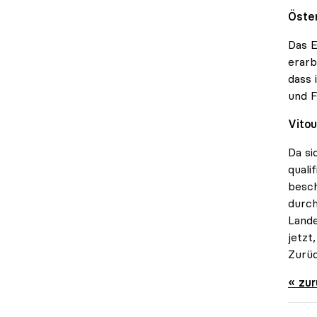
Öste
Das 
erarb
dass 
und F
Vitou
Da si
quali
besch
durch
Lande
jetzt
Zurüc
« zu