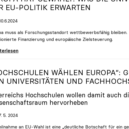
R EU-POLITIK ERWARTEN
0.6.2024
a muss als Forschungsstandort wettbewerbsfähig bleiben. Da
ionierte Finanzierung und europäische Zielsteuerung.
a hat gewählt: Was die Universitäten nun von
iterlesen
OCHSCHULEN WÄHLEN EUROPA“: 
N UNIVERSITÄTEN UND FACHHOCH
erreichs Hochschulen wollen damit auch di
senschaftsraum hervorheben
. 5. 2024
eilnahme an EU-Wahl ist eine „deutliche Botschaft für ein