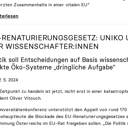
rzten Zusammenhalts in einer vitalen EU“
hschulen wählen Europa“: Gemeinsame Kampagne
iterlesen
-RENATURIERUNGSGESETZ:
UNIKO
R WISSENSCHAFTER:INNEN
itik soll Entscheidungen auf Basis wissensc
akte Öko-Systeme „dringliche Aufgabe“
. 5. 2024
Zeitpunkt zu handeln ist jetzt, nicht erst in einer katastro
dent Oliver Vitouch.
niversitätenkonferenz unterstützt den Appell von rund 170
shauptleute die Blockade des EU-Renaturierungsgesetzes 
mmung Österreichs im EU-Rat freigeben sollen. „Die Politik