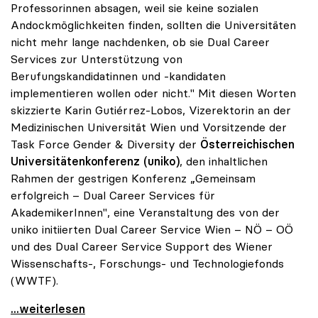
Professorinnen absagen, weil sie keine sozialen
Andockmöglichkeiten finden, sollten die Universitäten
nicht mehr lange nachdenken, ob sie Dual Career
Services zur Unterstützung von
Berufungskandidatinnen und -kandidaten
implementieren wollen oder nicht." Mit diesen Worten
skizzierte Karin Gutiérrez-Lobos, Vizerektorin an der
Medizinischen Universität Wien und Vorsitzende der
Task Force Gender & Diversity der
Österreichischen
Universitätenkonferenz (uniko)
, den inhaltlichen
Rahmen der gestrigen Konferenz „Gemeinsam
erfolgreich – Dual Career Services für
AkademikerInnen", eine Veranstaltung des von der
uniko initiierten Dual Career Service Wien – NÖ – OÖ
und des Dual Career Service Support des Wiener
Wissenschafts-, Forschungs- und Technologiefonds
(WWTF).
uniko forciert Dual Career Service für
...weiterlesen