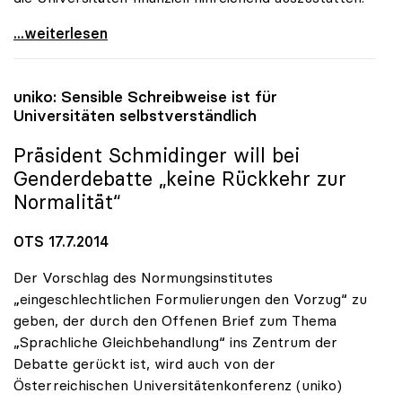
uniko-Appell an Politik: „Die Universitäten nicht
...weiterlesen
uniko
: Sensible Schreibweise ist für
Universitäten selbstverständlich
Präsident Schmidinger will bei
Genderdebatte „keine Rückkehr zur
Normalität“
OTS 17.7.2014
Der Vorschlag des Normungsinstitutes
„eingeschlechtlichen Formulierungen den Vorzug“ zu
geben, der durch den Offenen Brief zum Thema
„Sprachliche Gleichbehandlung“ ins Zentrum der
Debatte gerückt ist, wird auch von der
Österreichischen Universitätenkonferenz (uniko)