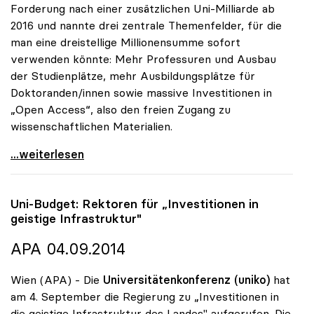
Forderung nach einer zusätzlichen Uni-Milliarde ab
2016 und nannte drei zentrale Themenfelder, für die
man eine dreistellige Millionensumme sofort
verwenden könnte: Mehr Professuren und Ausbau
der Studienplätze, mehr Ausbildungsplätze für
Doktoranden/innen sowie massive Investitionen in
„Open Access“, also den freien Zugang zu
wissenschaftlichen Materialien.
uniko will Investitionen in mehr Studienplätze,
...weiterlesen
Uni-Budget: Rektoren für „Investitionen in
geistige Infrastruktur"
APA 04.09.2014
Wien (APA) - Die
Universitätenkonferenz (uniko)
hat
am 4. September die Regierung zu „Investitionen in
die geistige Infrastruktur des Landes" aufgerufen. Die