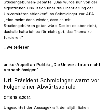
Studiengebühren-Debatte. „Das würde nur von der
eigentlichen Diskussion über die Finanzierung der
Universitäten ablenken", so Schmidinger zur APA.
„Man meint dann wieder, dass es mit
Studiengebühren getan wäre. Das ist es aber nicht,
deshalb halte ich es für nicht gut, das Thema zu
forcieren."
Rektoren-Chef: Gebühren-Diskussion lenkt von
...weiterlesen
uniko
-Appell an Politik: „Die Universitäten nicht
vernachlässigen“
Utl: Präsident Schmidinger warnt vor
Folgen einer Abwärtsspirale
OTS 18.8.2014
Ungeachtet der Aussagekraft der alljährlichen