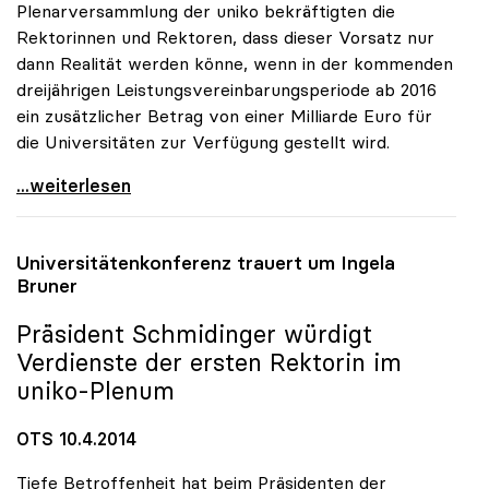
Plenarversammlung der uniko bekräftigten die
Rektorinnen und Rektoren, dass dieser Vorsatz nur
dann Realität werden könne, wenn in der kommenden
dreijährigen Leistungsvereinbarungsperiode ab 2016
ein zusätzlicher Betrag von einer Milliarde Euro für
die Universitäten zur Verfügung gestellt wird.
uniko zu Zwei-Prozent-BIP-Ziel: Nur mit
...weiterlesen
Universitätenkonferenz trauert um Ingela
Bruner
Präsident Schmidinger würdigt
Verdienste der ersten Rektorin im
uniko
-Plenum
OTS 10.4.2014
Tiefe Betroffenheit hat beim Präsidenten der