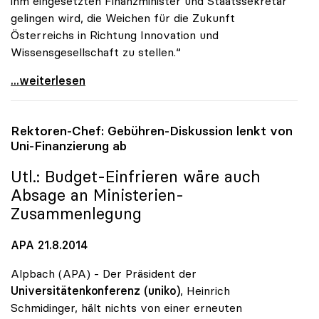
ihm eingesetzten Finanzminister und Staatssekretär
gelingen wird, die Weichen für die Zukunft
Österreichs in Richtung Innovation und
Wissensgesellschaft zu stellen.“
uniko: Regierungsumbildung als Chance zur Stärkung
...weiterlesen
Rektoren-Chef: Gebühren-Diskussion lenkt von
Uni-Finanzierung ab
Utl.: Budget-Einfrieren wäre auch
Absage an Ministerien-
Zusammenlegung
APA 21.8.2014
Alpbach (APA) - Der Präsident der
Universitätenkonferenz (uniko)
, Heinrich
Schmidinger, hält nichts von einer erneuten