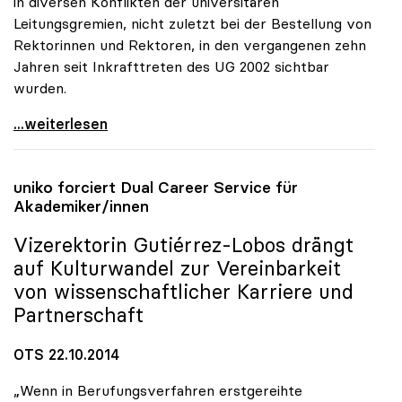
in diversen Konflikten der universitären
Leitungsgremien, nicht zuletzt bei der Bestellung von
Rektorinnen und Rektoren, in den vergangenen zehn
Jahren seit Inkrafttreten des UG 2002 sichtbar
wurden.
Schmidinger: Defizite in Kommunikation von
...weiterlesen
uniko
forciert Dual Career Service für
Akademiker/innen
Vizerektorin Gutiérrez-Lobos drängt
auf Kulturwandel zur Vereinbarkeit
von wissenschaftlicher Karriere und
Partnerschaft
OTS 22.10.2014
„Wenn in Berufungsverfahren erstgereihte