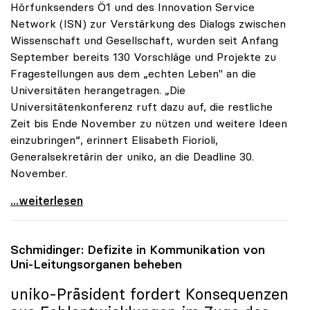
Hörfunksenders Ö1 und des Innovation Service
Network (ISN) zur Verstärkung des Dialogs zwischen
Wissenschaft und Gesellschaft, wurden seit Anfang
September bereits 130 Vorschläge und Projekte zu
Fragestellungen aus dem „echten Leben" an die
Universitäten herangetragen. „Die
Universitätenkonferenz ruft dazu auf, die restliche
Zeit bis Ende November zu nützen und weitere Ideen
einzubringen“, erinnert Elisabeth Fiorioli,
Generalsekretärin der uniko, an die Deadline 30.
November.
Ö1-Hörsaal: Bisher 130 Ideen zum Dialog mit
...weiterlesen
Schmidinger: Defizite in Kommunikation von
Uni-Leitungsorganen beheben
uniko
-Präsident fordert Konsequenzen