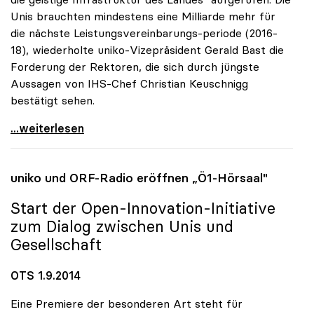
Unis brauchten mindestens eine Milliarde mehr für
die nächste Leistungsvereinbarungs-periode (2016-
18), wiederholte uniko-Vizepräsident Gerald Bast die
Forderung der Rektoren, die sich durch jüngste
Aussagen von IHS-Chef Christian Keuschnigg
bestätigt sehen.
Uni-Budget: Rektoren für „Investitionen in
...weiterlesen
uniko
und ORF-Radio eröffnen „Ö1-Hörsaal"
Start der Open-Innovation-Initiative
zum Dialog zwischen Unis und
Gesellschaft
OTS 1.9.2014
Eine Premiere der besonderen Art steht für