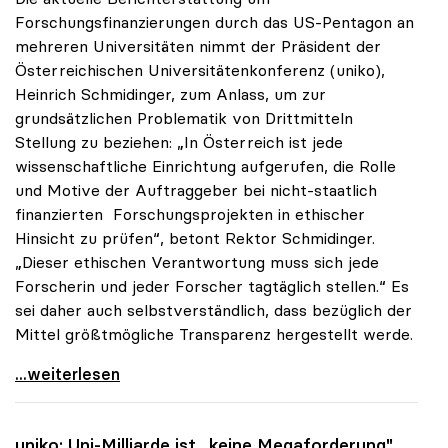
Forschungsfinanzierungen durch das US-Pentagon an
mehreren Universitäten nimmt der Präsident der
Österreichischen Universitätenkonferenz (uniko),
Heinrich Schmidinger, zum Anlass, um zur
grundsätzlichen Problematik von Drittmitteln
Stellung zu beziehen: „In Österreich ist jede
wissenschaftliche Einrichtung aufgerufen, die Rolle
und Motive der Auftraggeber bei nicht-staatlich
finanzierten Forschungsprojekten in ethischer
Hinsicht zu prüfen“, betont Rektor Schmidinger.
„Dieser ethischen Verantwortung muss sich jede
Forscherin und jeder Forscher tagtäglich stellen.“ Es
sei daher auch selbstverständlich, dass bezüglich der
Mittel größtmögliche Transparenz hergestellt werde.
uniko zu Drittmittelforschung: Ethischer Aspekt
...weiterlesen
uniko
: Uni-Milliarde ist „keine Megaforderung"