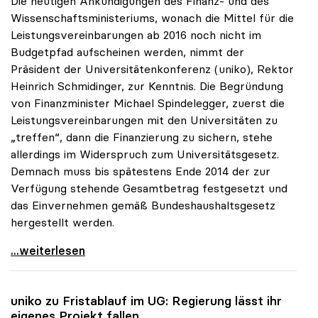
Die heutigen Ankündigungen des Finanz- und des
Wissenschaftsministeriums, wonach die Mittel für die
Leistungsvereinbarungen ab 2016 noch nicht im
Budgetpfad aufscheinen werden, nimmt der
Präsident der Universitätenkonferenz (uniko), Rektor
Heinrich Schmidinger, zur Kenntnis. Die Begründung
von Finanzminister Michael Spindelegger, zuerst die
Leistungsvereinbarungen mit den Universitäten zu
„treffen“, dann die Finanzierung zu sichern, stehe
allerdings im Widerspruch zum Universitätsgesetz.
Demnach muss bis spätestens Ende 2014 der zur
Verfügung stehende Gesamtbetrag festgesetzt und
das Einvernehmen gemäß Bundeshaushaltsgesetz
hergestellt werden.
Budgetfahrplan: uniko pocht auf Absicherung der
...weiterlesen
uniko
zu Fristablauf im UG: Regierung lässt ihr
eigenes Projekt fallen