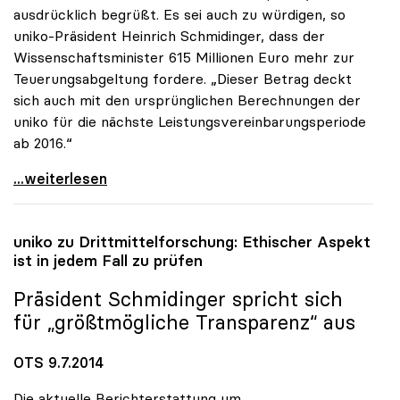
ausdrücklich begrüßt. Es sei auch zu würdigen, so
uniko-Präsident Heinrich Schmidinger, dass der
Wissenschaftsminister 615 Millionen Euro mehr zur
Teuerungsabgeltung fordere. „Dieser Betrag deckt
sich auch mit den ursprünglichen Berechnungen der
uniko für die nächste Leistungsvereinbarungsperiode
ab 2016.“
uniko pocht auf zusätzliche Milliarde für die
...weiterlesen
uniko
zu Drittmittelforschung: Ethischer Aspekt
ist in jedem Fall zu prüfen
Präsident Schmidinger spricht sich
für „größtmögliche Transparenz“ aus
OTS 9.7.2014
Die aktuelle Berichterstattung um