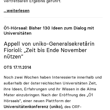
vertretbaren Ergebnis geführt.
UG-Novelle: uniko begrüsst konstruktive Haltung
...weiterlesen
Ö1-Hörsaal: Bisher 130 Ideen zum Dialog mit
Universitäten
Appell von
uniko
-Generalsekretärin
Fiorioli: „Zeit bis Ende November
nützen“
OTS 17.11.2014
Noch zwei Wochen haben Interessierte innerhalb und
außerhalb der österreichischen Universitäten Zeit,
ihre Ideen, Erfahrungen und ihr Wissen in die Alma
Mater einzubringen. Nach der Eröffnung des „Ö1
Hörsaals", einer neuen Plattform der
Universitätenkonferenz (uniko),
des ORF-