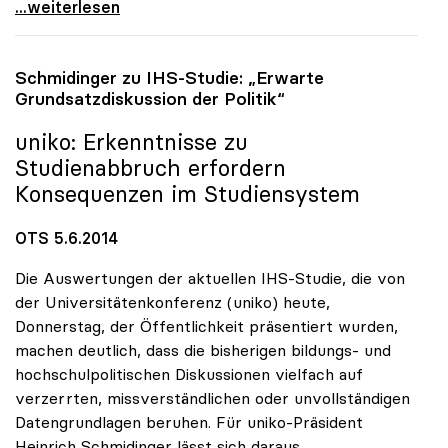
uniko: Uni-Milliarde ist „keine Megaforderung\"
...weiterlesen
Schmidinger zu IHS-Studie: „Erwarte
Grundsatzdiskussion der Politik“
uniko
: Erkenntnisse zu
Studienabbruch erfordern
Konsequenzen im Studiensystem
OTS 5.6.2014
Die Auswertungen der aktuellen IHS-Studie, die von
der Universitätenkonferenz (uniko) heute,
Donnerstag, der Öffentlichkeit präsentiert wurden,
machen deutlich, dass die bisherigen bildungs- und
hochschulpolitischen Diskussionen vielfach auf
verzerrten, missverständlichen oder unvollständigen
Datengrundlagen beruhen. Für uniko-Präsident
Heinrich Schmidinger lässt sich daraus