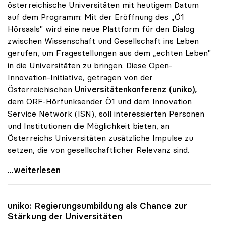
österreichische Universitäten mit heutigem Datum
auf dem Programm: Mit der Eröffnung des „Ö1
Hörsaals" wird eine neue Plattform für den Dialog
zwischen Wissenschaft und Gesellschaft ins Leben
gerufen, um Fragestellungen aus dem „echten Leben"
in die Universitäten zu bringen. Diese Open-
Innovation-Initiative, getragen von der
Österreichischen
Universitätenkonferenz (uniko),
dem ORF-Hörfunksender Ö1 und dem Innovation
Service Network (ISN), soll interessierten Personen
und Institutionen die Möglichkeit bieten, an
Österreichs Universitäten zusätzliche Impulse zu
setzen, die von gesellschaftlicher Relevanz sind.
uniko und ORF-Radio eröffnen „Ö1-Hörsaal\"
...weiterlesen
uniko
: Regierungsumbildung als Chance zur
Stärkung der Universitäten