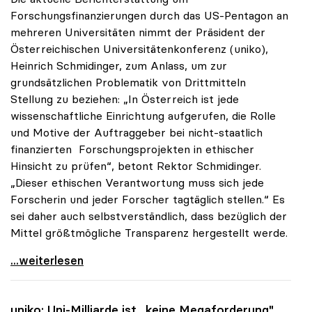
Forschungsfinanzierungen durch das US-Pentagon an
mehreren Universitäten nimmt der Präsident der
Österreichischen Universitätenkonferenz (uniko),
Heinrich Schmidinger, zum Anlass, um zur
grundsätzlichen Problematik von Drittmitteln
Stellung zu beziehen: „In Österreich ist jede
wissenschaftliche Einrichtung aufgerufen, die Rolle
und Motive der Auftraggeber bei nicht-staatlich
finanzierten Forschungsprojekten in ethischer
Hinsicht zu prüfen“, betont Rektor Schmidinger.
„Dieser ethischen Verantwortung muss sich jede
Forscherin und jeder Forscher tagtäglich stellen.“ Es
sei daher auch selbstverständlich, dass bezüglich der
Mittel größtmögliche Transparenz hergestellt werde.
uniko zu Drittmittelforschung: Ethischer Aspekt
...weiterlesen
uniko
: Uni-Milliarde ist „keine Megaforderung"