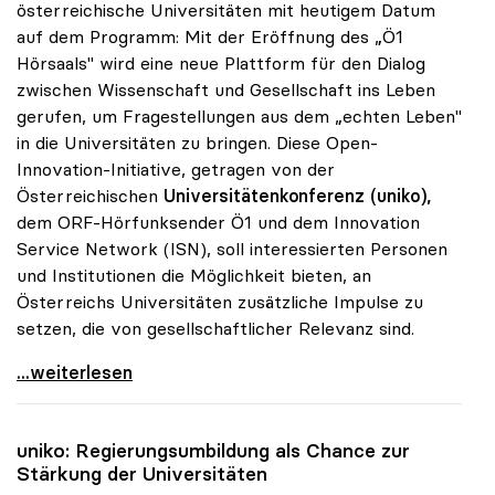
österreichische Universitäten mit heutigem Datum
auf dem Programm: Mit der Eröffnung des „Ö1
Hörsaals" wird eine neue Plattform für den Dialog
zwischen Wissenschaft und Gesellschaft ins Leben
gerufen, um Fragestellungen aus dem „echten Leben"
in die Universitäten zu bringen. Diese Open-
Innovation-Initiative, getragen von der
Österreichischen
Universitätenkonferenz (uniko),
dem ORF-Hörfunksender Ö1 und dem Innovation
Service Network (ISN), soll interessierten Personen
und Institutionen die Möglichkeit bieten, an
Österreichs Universitäten zusätzliche Impulse zu
setzen, die von gesellschaftlicher Relevanz sind.
uniko und ORF-Radio eröffnen „Ö1-Hörsaal\"
...weiterlesen
uniko
: Regierungsumbildung als Chance zur
Stärkung der Universitäten