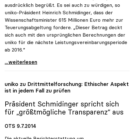
ausdrücklich begrüßt. Es sei auch zu würdigen, so
uniko-Präsident Heinrich Schmidinger, dass der
Wissenschaftsminister 615 Millionen Euro mehr zur
Teuerungsabgeltung fordere. „Dieser Betrag deckt
sich auch mit den ursprünglichen Berechnungen der
uniko für die nächste Leistungsvereinbarungsperiode
ab 2016.“
uniko pocht auf zusätzliche Milliarde für die
...weiterlesen
uniko
zu Drittmittelforschung: Ethischer Aspekt
ist in jedem Fall zu prüfen
Präsident Schmidinger spricht sich
für „größtmögliche Transparenz“ aus
OTS 9.7.2014
Die aktuelle Berichterstattung um