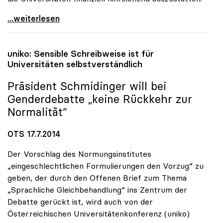
uniko-Appell an Politik: „Die Universitäten nicht
...weiterlesen
uniko
: Sensible Schreibweise ist für
Universitäten selbstverständlich
Präsident Schmidinger will bei
Genderdebatte „keine Rückkehr zur
Normalität“
OTS 17.7.2014
Der Vorschlag des Normungsinstitutes
„eingeschlechtlichen Formulierungen den Vorzug“ zu
geben, der durch den Offenen Brief zum Thema
„Sprachliche Gleichbehandlung“ ins Zentrum der
Debatte gerückt ist, wird auch von der
Österreichischen Universitätenkonferenz (uniko)