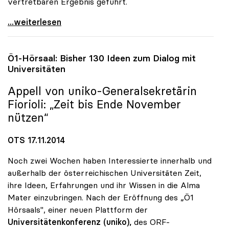
vertretbaren Ergebnis geführt.
UG-Novelle: uniko begrüsst konstruktive Haltung
...weiterlesen
Ö1-Hörsaal: Bisher 130 Ideen zum Dialog mit
Universitäten
Appell von
uniko
-Generalsekretärin
Fiorioli: „Zeit bis Ende November
nützen“
OTS 17.11.2014
Noch zwei Wochen haben Interessierte innerhalb und
außerhalb der österreichischen Universitäten Zeit,
ihre Ideen, Erfahrungen und ihr Wissen in die Alma
Mater einzubringen. Nach der Eröffnung des „Ö1
Hörsaals", einer neuen Plattform der
Universitätenkonferenz (uniko),
des ORF-