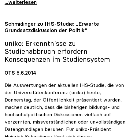
uniko: Uni-Milliarde ist „keine Megaforderung\"
...weiterlesen
Schmidinger zu IHS-Studie: „Erwarte
Grundsatzdiskussion der Politik“
uniko
: Erkenntnisse zu
Studienabbruch erfordern
Konsequenzen im Studiensystem
OTS 5.6.2014
Die Auswertungen der aktuellen IHS-Studie, die von
der Universitätenkonferenz (uniko) heute,
Donnerstag, der Öffentlichkeit präsentiert wurden,
machen deutlich, dass die bisherigen bildungs- und
hochschulpolitischen Diskussionen vielfach auf
verzerrten, missverständlichen oder unvollständigen
Datengrundlagen beruhen. Für uniko-Präsident
Heinrich Schmidinger lässt sich daraus