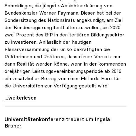
Schmidinger, die jüngste Absichtserklärung von
Bundeskanzler Werner Faymann. Dieser hat bei der
Sondersitzung des Nationalrats angekündigt, am Ziel
der Bundesregierung festhalten zu wollen, bis 2020
zwei Prozent des BIP in den tertiären Bildungssektor
zu investieren. Anlässlich der heutigen
Plenarversammlung der uniko bekräftigten die
Rektorinnen und Rektoren, dass dieser Vorsatz nur
dann Realität werden könne, wenn in der kommenden
dreijährigen Leistungsvereinbarungsperiode ab 2016
ein zusätzlicher Betrag von einer Milliarde Euro für
die Universitäten zur Verfügung gestellt wird.
uniko zu Zwei-Prozent-BIP-Ziel: Nur mit
...weiterlesen
Universitätenkonferenz trauert um Ingela
Bruner