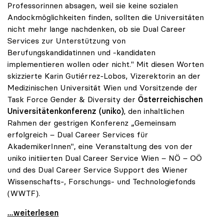
Professorinnen absagen, weil sie keine sozialen
Andockmöglichkeiten finden, sollten die Universitäten
nicht mehr lange nachdenken, ob sie Dual Career
Services zur Unterstützung von
Berufungskandidatinnen und -kandidaten
implementieren wollen oder nicht." Mit diesen Worten
skizzierte Karin Gutiérrez-Lobos, Vizerektorin an der
Medizinischen Universität Wien und Vorsitzende der
Task Force Gender & Diversity der
Österreichischen
Universitätenkonferenz (uniko)
, den inhaltlichen
Rahmen der gestrigen Konferenz „Gemeinsam
erfolgreich – Dual Career Services für
AkademikerInnen", eine Veranstaltung des von der
uniko initiierten Dual Career Service Wien – NÖ – OÖ
und des Dual Career Service Support des Wiener
Wissenschafts-, Forschungs- und Technologiefonds
(WWTF).
uniko forciert Dual Career Service für
...weiterlesen