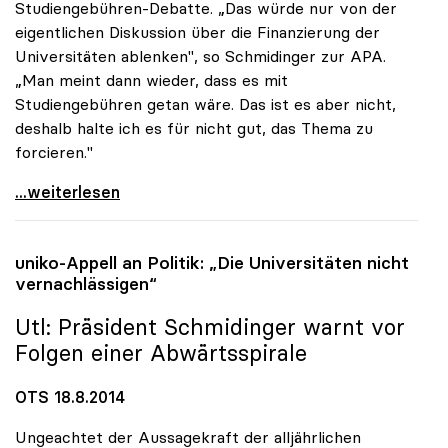
Studiengebühren-Debatte. „Das würde nur von der
eigentlichen Diskussion über die Finanzierung der
Universitäten ablenken", so Schmidinger zur APA.
„Man meint dann wieder, dass es mit
Studiengebühren getan wäre. Das ist es aber nicht,
deshalb halte ich es für nicht gut, das Thema zu
forcieren."
Rektoren-Chef: Gebühren-Diskussion lenkt von
...weiterlesen
uniko
-Appell an Politik: „Die Universitäten nicht
vernachlässigen“
Utl: Präsident Schmidinger warnt vor
Folgen einer Abwärtsspirale
OTS 18.8.2014
Ungeachtet der Aussagekraft der alljährlichen