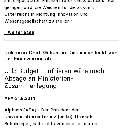
ihm eingesetzten Finanzminister und Staatssekretär
gelingen wird, die Weichen für die Zukunft
Österreichs in Richtung Innovation und
Wissensgesellschaft zu stellen.“
uniko: Regierungsumbildung als Chance zur Stärkung
...weiterlesen
Rektoren-Chef: Gebühren-Diskussion lenkt von
Uni-Finanzierung ab
Utl.: Budget-Einfrieren wäre auch
Absage an Ministerien-
Zusammenlegung
APA 21.8.2014
Alpbach (APA) - Der Präsident der
Universitätenkonferenz (uniko)
, Heinrich
Schmidinger, hält nichts von einer erneuten