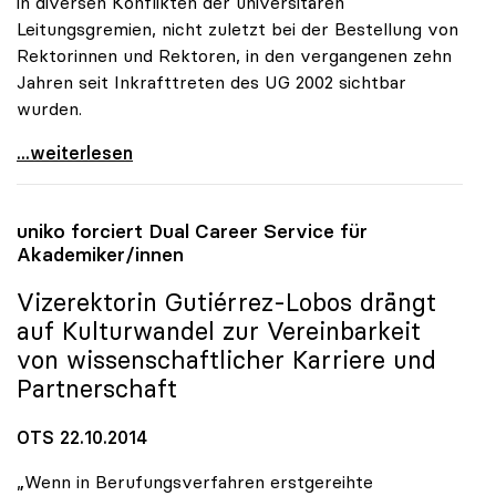
in diversen Konflikten der universitären
Leitungsgremien, nicht zuletzt bei der Bestellung von
Rektorinnen und Rektoren, in den vergangenen zehn
Jahren seit Inkrafttreten des UG 2002 sichtbar
wurden.
Schmidinger: Defizite in Kommunikation von
...weiterlesen
uniko
forciert Dual Career Service für
Akademiker/innen
Vizerektorin Gutiérrez-Lobos drängt
auf Kulturwandel zur Vereinbarkeit
von wissenschaftlicher Karriere und
Partnerschaft
OTS 22.10.2014
„Wenn in Berufungsverfahren erstgereihte