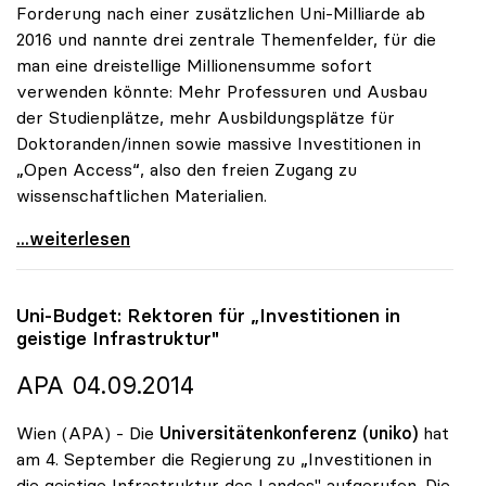
Forderung nach einer zusätzlichen Uni-Milliarde ab
2016 und nannte drei zentrale Themenfelder, für die
man eine dreistellige Millionensumme sofort
verwenden könnte: Mehr Professuren und Ausbau
der Studienplätze, mehr Ausbildungsplätze für
Doktoranden/innen sowie massive Investitionen in
„Open Access“, also den freien Zugang zu
wissenschaftlichen Materialien.
uniko will Investitionen in mehr Studienplätze,
...weiterlesen
Uni-Budget: Rektoren für „Investitionen in
geistige Infrastruktur"
APA 04.09.2014
Wien (APA) - Die
Universitätenkonferenz (uniko)
hat
am 4. September die Regierung zu „Investitionen in
die geistige Infrastruktur des Landes" aufgerufen. Die