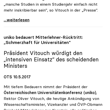
„manche Studien in einem Studienjahr einfach nicht
mehr inskribierbar sein", so Vitouch in der „Presse".
Koalition: Rektoren-Chef stellt Kampfmassnahmen in
...weiterlesen
uniko
bedauert Mitterlehner-Rücktritt:
„Schmerzhaft für Universitäten“
Präsident Vitouch würdigt den
„intensiven Einsatz“ des scheidenden
Ministers
OTS 10.5.2017
Mit tiefem Bedauern nimmt der Präsident der
Österreichischen Universitätenkonferenz (uniko)
,
Rektor Oliver Vitouch, die heutige Ankündigung von
Wissenschaftsminister, Vizekanzler und ÖVP-Obmann