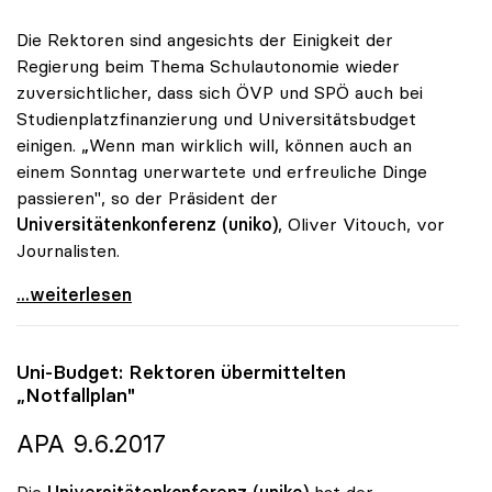
Die Rektoren sind angesichts der Einigkeit der
Regierung beim Thema Schulautonomie wieder
zuversichtlicher, dass sich ÖVP und SPÖ auch bei
Studienplatzfinanzierung und Universitätsbudget
einigen. „Wenn man wirklich will, können auch an
einem Sonntag unerwartete und erfreuliche Dinge
passieren", so der Präsident der
Universitätenkonferenz (uniko)
, Oliver Vitouch, vor
Journalisten.
Uni-Budget: Rektoren wieder zuversichtlicher
...weiterlesen
Uni-Budget: Rektoren übermittelten
„Notfallplan"
APA 9.6.2017
Die
Universitätenkonferenz (uniko)
hat der