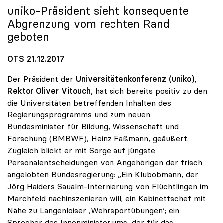
uniko
-Präsident sieht konsequente
Abgrenzung vom rechten Rand
geboten
OTS 21.12.2017
Der Präsident der
Universitätenkonferenz (uniko),
Rektor Oliver Vitouch
, hat sich bereits positiv zu den
die Universitäten betreffenden Inhalten des
Regierungsprogramms und zum neuen
Bundesminister für Bildung, Wissenschaft und
Forschung (BMBWF), Heinz Faßmann, geäußert.
Zugleich blickt er mit Sorge auf jüngste
Personalentscheidungen von Angehörigen der frisch
angelobten Bundesregierung: „Ein Klubobmann, der
Jörg Haiders Saualm-Internierung von Flüchtlingen im
Marchfeld nachinszenieren will; ein Kabinettschef mit
Nähe zu Langenloiser ‚Wehrsportübungen‘; ein
Sprecher des Innenministeriums, der für das