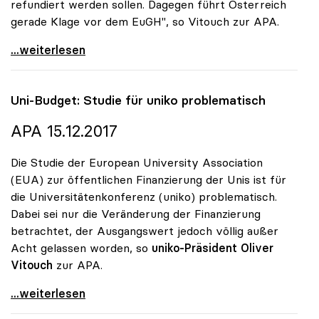
refundiert werden sollen. Dagegen führt Österreich
gerade Klage vor dem EuGH", so Vitouch zur APA.
Koalition: Studiengebühren-Diskussion für uniko
...weiterlesen
Uni-Budget: Studie für
uniko
problematisch
APA 15.12.2017
Die Studie der European University Association
(EUA) zur öffentlichen Finanzierung der Unis ist für
die Universitätenkonferenz (uniko) problematisch.
Dabei sei nur die Veränderung der Finanzierung
betrachtet, der Ausgangswert jedoch völlig außer
Acht gelassen worden, so
uniko-Präsident Oliver
Vitouch
zur APA.
Uni-Budget: Studie für uniko problematisch
...weiterlesen