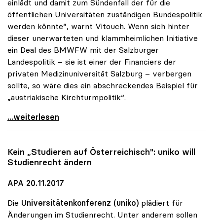
einlädt und damit zum Sündenfall der für die
öffentlichen Universitäten zuständigen Bundespolitik
werden könnte“, warnt Vitouch. Wenn sich hinter
dieser unerwarteten und klammheimlichen Initiative
ein Deal des BMWFW mit der Salzburger
Landespolitik – sie ist einer der Financiers der
privaten Medizinuniversität Salzburg – verbergen
sollte, so wäre dies ein abschreckendes Beispiel für
„austriakische Kirchturmpolitik“.
uniko sieht in Zukauf von Medizinstudienplätzen
...weiterlesen
Kein „Studieren auf Österreichisch":
uniko
will
Studienrecht ändern
APA 20.11.2017
Die
Universitätenkonferenz (uniko)
plädiert für
Änderungen im Studienrecht. Unter anderem sollen