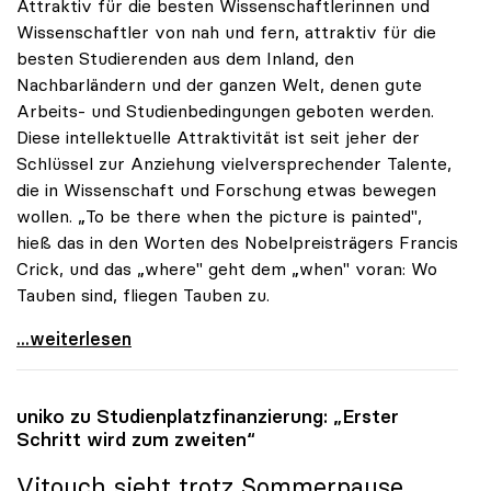
Attraktiv für die besten Wissenschaftlerinnen und
Wissenschaftler von nah und fern, attraktiv für die
besten Studierenden aus dem Inland, den
Nachbarländern und der ganzen Welt, denen gute
Arbeits- und Studienbedingungen geboten werden.
Diese intellektuelle Attraktivität ist seit jeher der
Schlüssel zur Anziehung vielversprechender Talente,
die in Wissenschaft und Forschung etwas bewegen
wollen. „To be there when the picture is painted",
hieß das in den Worten des Nobelpreisträgers Francis
Crick, und das „where" geht dem „when" voran: Wo
Tauben sind, fliegen Tauben zu.
Vitouch: „Bilder malen, nicht Gemäldegalerien
...weiterlesen
uniko
zu Studienplatzfinanzierung: „Erster
Schritt wird zum zweiten“
Vitouch sieht trotz Sommerpause