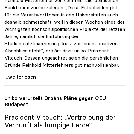
Reinhold Mitterlehner zur Kenntnis, alle politischen
Funktionen zurückzulegen. „Diese Entscheidung ist
für die Verantwortlichen in den Universitäten auch
deshalb schmerzhaft, weil in diesen Wochen eines der
wichtigsten hochschulpolitischen Projekte der letzten
Jahre, nämlich die Einführung der
Studienplatzfinanzierung, kurz vor einem positiven
Abschluss steht“, erklärt dazu uniko-Präsident
Vitouch. Dessen ungeachtet seien die persönlichen
Gründe Reinhold Mitterlehners gut nachvollziehbar.
uniko bedauert Mitterlehner-Rücktritt:
...weiterlesen
uniko
verurteilt Orbáns Pläne gegen CEU
Budapest
Präsident Vitouch: „Vertreibung der
Vernunft als lumpige Farce“