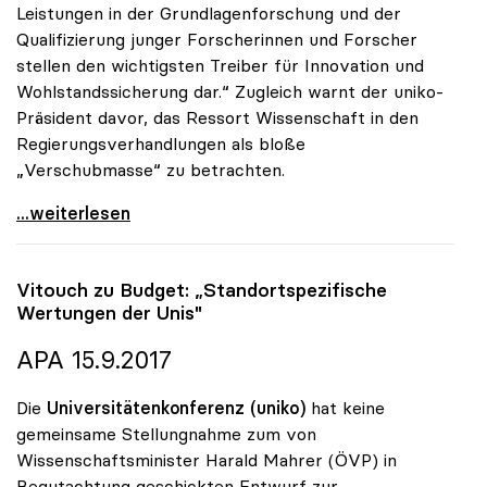
Leistungen in der Grundlagenforschung und der
Qualifizierung junger Forscherinnen und Forscher
stellen den wichtigsten Treiber für Innovation und
Wohlstandssicherung dar.“ Zugleich warnt der uniko-
Präsident davor, das Ressort Wissenschaft in den
Regierungsverhandlungen als bloße
„Verschubmasse“ zu betrachten.
uniko-Präsident: „Wissenschaft ist keine
...weiterlesen
Vitouch zu Budget: „Standortspezifische
Wertungen der Unis"
APA 15.9.2017
Die
Universitätenkonferenz (uniko)
hat keine
gemeinsame Stellungnahme zum von
Wissenschaftsminister Harald Mahrer (ÖVP) in
Begutachtung geschickten Entwurf zur