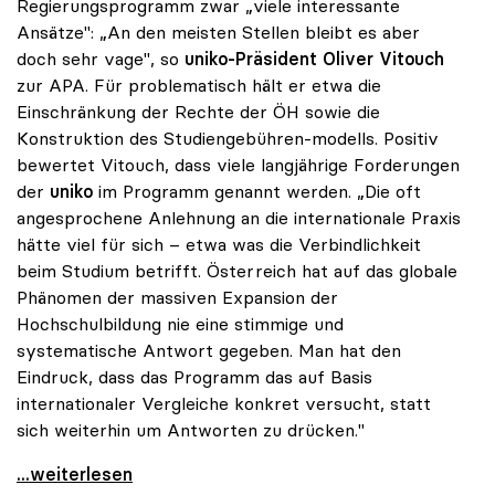
Regierungsprogramm zwar „viele interessante
Ansätze": „An den meisten Stellen bleibt es aber
doch sehr vage", so
uniko
-Präsident
Oliver Vitouch
zur APA. Für problematisch hält er etwa die
Einschränkung der Rechte der ÖH sowie die
Konstruktion des Studiengebühren-modells. Positiv
bewertet Vitouch, dass viele langjährige Forderungen
der
uniko
im Programm genannt werden. „Die oft
angesprochene Anlehnung an die internationale Praxis
hätte viel für sich – etwa was die Verbindlichkeit
beim Studium betrifft. Österreich hat auf das globale
Phänomen der massiven Expansion der
Hochschulbildung nie eine stimmige und
systematische Antwort gegeben. Man hat den
Eindruck, dass das Programm das auf Basis
internationaler Vergleiche konkret versucht, statt
sich weiterhin um Antworten zu drücken."
Koalition - Programm für uniko noch „sehr vage\"
...weiterlesen