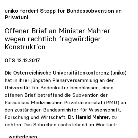
uniko
fordert Stopp für Bundessubvention an
Privatuni
Offener Brief an Minister Mahrer
wegen rechtlich fragwürdiger
Konstruktion
OTS 12.12.2017
Die
Österreichische Universitätenkonferenz (uniko)
hat in ihrer jüngsten Plenarversammlung an der
Universität für Bodenkultur beschlossen, einen
offenen Brief betreffend die Subvention der
Paracelsus Medizinischen Privatuniversität (PMU) an
den zuständigen Bundesminister für Wissenschaft,
Forschung und Wirtschaft,
Dr. Harald Mahrer
, zu
richten. Das Schreiben nachstehend im Wortlaut:
uniko fordert Stopp für Bundessubvention an
...weiterlesen