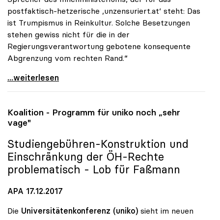
postfaktisch-hetzerische ‚unzensuriert.at‘ steht: Das
ist Trumpismus in Reinkultur. Solche Besetzungen
stehen gewiss nicht für die in der
Regierungsverantwortung gebotene konsequente
Abgrenzung vom rechten Rand.“
Vitouch: Personalentscheidungen der
...weiterlesen
Koalition - Programm für
uniko
noch „sehr
vage"
Studiengebühren-Konstruktion und
Einschränkung der ÖH-Rechte
problematisch - Lob für Faßmann
APA 17.12.2017
Die
Universitätenkonferenz (uniko)
sieht im neuen