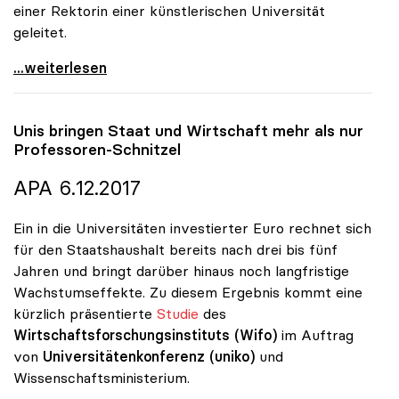
einer Rektorin einer künstlerischen Universität
geleitet.
Eva Blimlinger zur Präsidentin der uniko gewählt
...weiterlesen
Unis bringen Staat und Wirtschaft mehr als nur
Professoren-Schnitzel
APA 6.12.2017
Ein in die Universitäten investierter Euro rechnet sich
für den Staatshaushalt bereits nach drei bis fünf
Jahren und bringt darüber hinaus noch langfristige
Wachstumseffekte. Zu diesem Ergebnis kommt eine
kürzlich präsentierte
Studie
des
Wirtschaftsforschungsinstituts (Wifo)
im Auftrag
von
Universitätenkonferenz (uniko)
und
Wissenschaftsministerium.