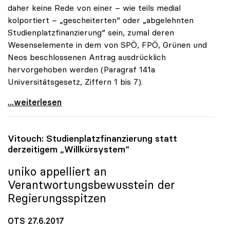
daher keine Rede von einer – wie teils medial
kolportiert – „gescheiterten“ oder „abgelehnten
Studienplatzfinanzierung“ sein, zumal deren
Wesenselemente in dem von SPÖ, FPÖ, Grünen und
Neos beschlossenen Antrag ausdrücklich
hervorgehoben werden (Paragraf 141a
Universitätsgesetz, Ziffern 1 bis 7).
Vitouch stellt klar: „Studienplatzfinanzierung ist
...weiterlesen
Vitouch: Studienplatzfinanzierung statt
derzeitigem „Willkürsystem“
uniko
appelliert an
Verantwortungsbewusstein der
Regierungsspitzen
OTS 27.6.2017