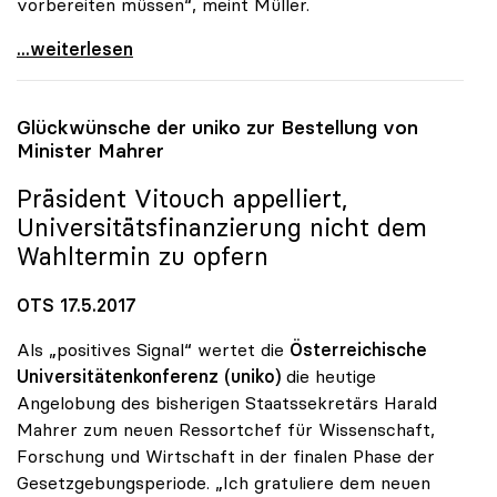
vorbereiten müssen“, meint Müller.
uniko begrüsst Entscheidung der EU-Kommission zu
...weiterlesen
Glückwünsche der
uniko
zur Bestellung von
Minister Mahrer
Präsident Vitouch appelliert,
Universitätsfinanzierung nicht dem
Wahltermin zu opfern
OTS 17.5.2017
Als „positives Signal“ wertet die
Österreichische
Universitätenkonferenz (uniko)
die heutige
Angelobung des bisherigen Staatssekretärs Harald
Mahrer zum neuen Ressortchef für Wissenschaft,
Forschung und Wirtschaft in der finalen Phase der
Gesetzgebungsperiode. „Ich gratuliere dem neuen