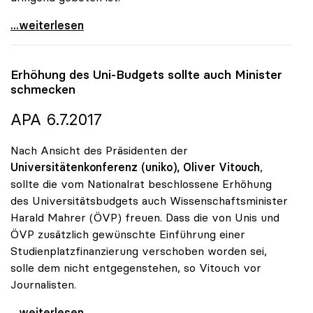
uniko zu Studienplatzfinanzierung: „Erster Schritt
...weiterlesen
Erhöhung des Uni-Budgets sollte auch Minister
schmecken
APA 6.7.2017
Nach Ansicht des Präsidenten der
Universitätenkonferenz (uniko),
Oliver Vitouch
,
sollte die vom Nationalrat beschlossene Erhöhung
des Universitätsbudgets auch Wissenschaftsminister
Harald Mahrer (ÖVP) freuen. Dass die von Unis und
ÖVP zusätzlich gewünschte Einführung einer
Studienplatzfinanzierung verschoben worden sei,
solle dem nicht entgegenstehen, so Vitouch vor
Journalisten.
Erhöhung des Uni-Budgets sollte auch Minister
...weiterlesen