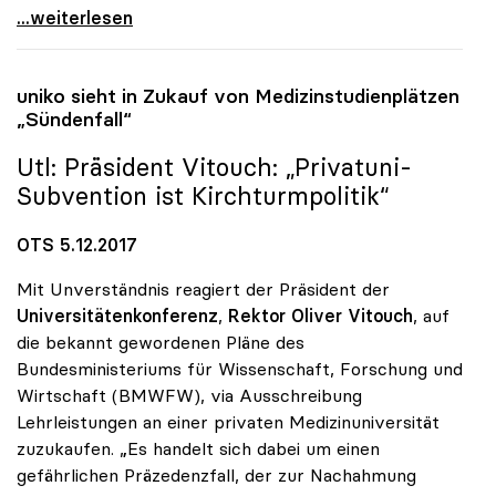
Unis bringen Staat und Wirtschaft mehr als nur
...weiterlesen
uniko
sieht in Zukauf von Medizinstudienplätzen
„Sündenfall“
Utl: Präsident Vitouch: „Privatuni-
Subvention ist Kirchturmpolitik“
OTS 5.12.2017
Mit Unverständnis reagiert der Präsident der
Universitätenkonferenz
,
Rektor Oliver Vitouch
, auf
die bekannt gewordenen Pläne des
Bundesministeriums für Wissenschaft, Forschung und
Wirtschaft (BMWFW), via Ausschreibung
Lehrleistungen an einer privaten Medizinuniversität
zuzukaufen. „Es handelt sich dabei um einen
gefährlichen Präzedenzfall, der zur Nachahmung