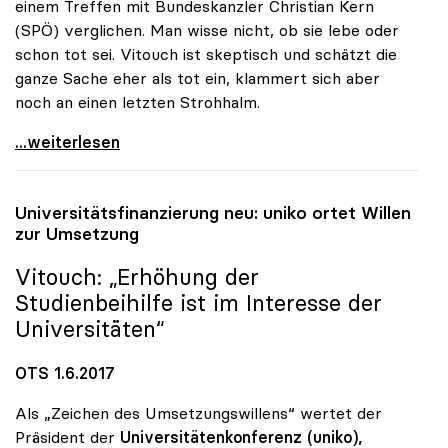
einem Treffen mit Bundeskanzler Christian Kern
(SPÖ) verglichen. Man wisse nicht, ob sie lebe oder
schon tot sei. Vitouch ist skeptisch und schätzt die
ganze Sache eher als tot ein, klammert sich aber
noch an einen letzten Strohhalm.
Uni-Budget: Rektorenchef hält Reform für tot -
...weiterlesen
Universitätsfinanzierung neu:
uniko
ortet Willen
zur Umsetzung
Vitouch: „Erhöhung der
Studienbeihilfe ist im Interesse der
Universitäten“
OTS 1.6.2017
Als „Zeichen des Umsetzungswillens“ wertet der
Präsident der
Universitätenkonferenz (uniko),