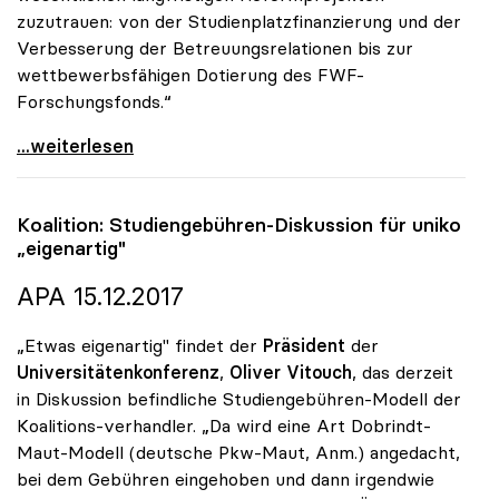
zuzutrauen: von der Studienplatzfinanzierung und der
Verbesserung der Betreuungsrelationen bis zur
wettbewerbsfähigen Dotierung des FWF-
Forschungsfonds.“
Vitouch zu Minister Fassmann: „Exzellenter Kenner
...weiterlesen
Koalition: Studiengebühren-Diskussion für
uniko
„eigenartig"
APA 15.12.2017
„Etwas eigenartig" findet der
Präsident
der
Universitätenkonferenz
,
Oliver Vitouch
, das derzeit
in Diskussion befindliche Studiengebühren-Modell der
Koalitions-verhandler. „Da wird eine Art Dobrindt-
Maut-Modell (deutsche Pkw-Maut, Anm.) angedacht,
bei dem Gebühren eingehoben und dann irgendwie