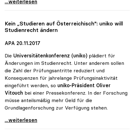
uniko sieht in Zukauf von Medizinstudienplätzen
...weiterlesen
Kein „Studieren auf Österreichisch":
uniko
will
Studienrecht ändern
APA 20.11.2017
Die
Universitätenkonferenz (uniko)
plädiert für
Änderungen im Studienrecht. Unter anderem sollen
die Zahl der Prüfungsantritte reduziert und
Konsequenzen für jahrelange Prüfungsinaktivität
eingeführt werden, so
uniko-Präsident Oliver
Vitouch
bei einer Pressekonferenz. In der Forschung
müsse anteilsmäßig mehr Geld für die
Grundlagenforschung zur Verfügung stehen.
Kein „Studieren auf Österreichisch\": uniko will
...weiterlesen