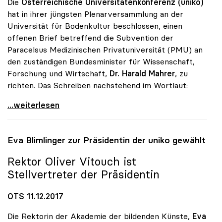
Die
Österreichische Universitätenkonferenz (uniko)
hat in ihrer jüngsten Plenarversammlung an der
Universität für Bodenkultur beschlossen, einen
offenen Brief betreffend die Subvention der
Paracelsus Medizinischen Privatuniversität (PMU) an
den zuständigen Bundesminister für Wissenschaft,
Forschung und Wirtschaft,
Dr. Harald Mahrer
, zu
richten. Das Schreiben nachstehend im Wortlaut:
uniko fordert Stopp für Bundessubvention an
...weiterlesen
Eva Blimlinger zur Präsidentin der
uniko
gewählt
Rektor Oliver Vitouch ist
Stellvertreter der Präsidentin
OTS 11.12.2017
Die Rektorin der Akademie der bildenden Künste,
Eva