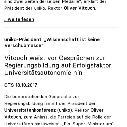
sind zwei Seiten derselben Medaille“, erklärt der
Präsident der uniko, Rektor
Oliver Vitouch
.
Vitouch: „Universitäten stehen für Wissenschaft
...weiterlesen
uniko
-Präsident: „Wissenschaft ist keine
Verschubmasse“
Vitouch weist vor Gesprächen zur
Regierungsbildung auf Erfolgsfaktor
Universitätsautonomie hin
OTS 18.10.2017
Die bevorstehenden Gespräche zur
Regierungsbildung nimmt der Präsident der
Universitätenkonferenz (uniko)
, Rektor
Oliver
Vitouch
, zum Anlass, die Parteien auf die Rolle der
Universitäten hinzuweisen. „Ein ‚Super-Ministerium‘