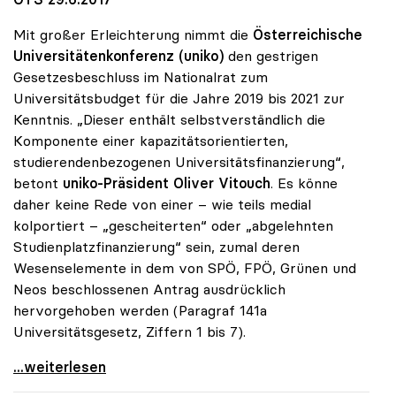
Mit großer Erleichterung nimmt die
Österreichische
Universitätenkonferenz (uniko)
den gestrigen
Gesetzesbeschluss im Nationalrat zum
Universitätsbudget für die Jahre 2019 bis 2021 zur
Kenntnis. „Dieser enthält selbstverständlich die
Komponente einer kapazitätsorientierten,
studierendenbezogenen Universitätsfinanzierung“,
betont
uniko-Präsident Oliver Vitouch
. Es könne
daher keine Rede von einer – wie teils medial
kolportiert – „gescheiterten“ oder „abgelehnten
Studienplatzfinanzierung“ sein, zumal deren
Wesenselemente in dem von SPÖ, FPÖ, Grünen und
Neos beschlossenen Antrag ausdrücklich
hervorgehoben werden (Paragraf 141a
Universitätsgesetz, Ziffern 1 bis 7).
Vitouch stellt klar: „Studienplatzfinanzierung ist
...weiterlesen