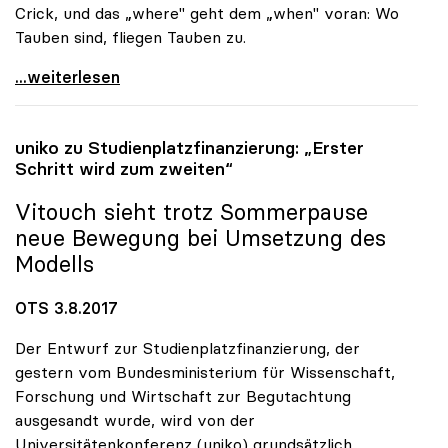
Crick, und das „where" geht dem „when" voran: Wo
Tauben sind, fliegen Tauben zu.
Vitouch: „Bilder malen, nicht Gemäldegalerien
...weiterlesen
uniko
zu Studienplatzfinanzierung: „Erster
Schritt wird zum zweiten“
Vitouch sieht trotz Sommerpause
neue Bewegung bei Umsetzung des
Modells
OTS 3.8.2017
Der Entwurf zur Studienplatzfinanzierung, der
gestern vom Bundesministerium für Wissenschaft,
Forschung und Wirtschaft zur Begutachtung
ausgesandt wurde, wird von der
Universitätenkonferenz (uniko) grundsätzlich