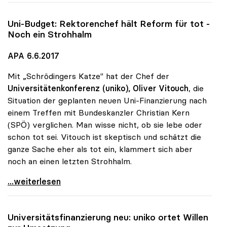
Uni-Budget: Rektorenchef hält Reform für tot -
Noch ein Strohhalm
APA 6.6.2017
Mit „Schrödingers Katze" hat der Chef der
Universitätenkonferenz (uniko),
Oliver Vitouch
, die
Situation der geplanten neuen Uni-Finanzierung nach
einem Treffen mit Bundeskanzler Christian Kern
(SPÖ) verglichen. Man wisse nicht, ob sie lebe oder
schon tot sei. Vitouch ist skeptisch und schätzt die
ganze Sache eher als tot ein, klammert sich aber
noch an einen letzten Strohhalm.
Uni-Budget: Rektorenchef hält Reform für tot -
...weiterlesen
Universitätsfinanzierung neu:
uniko
ortet Willen