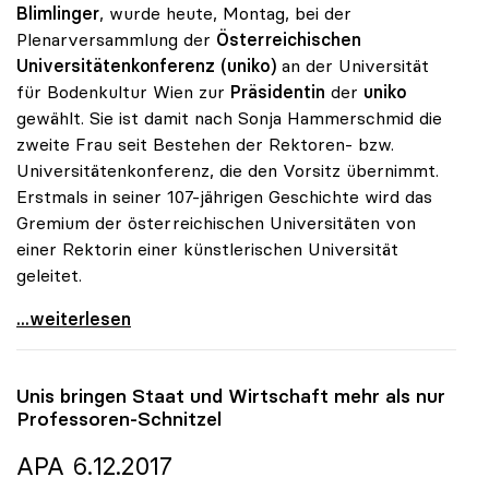
Blimlinger
, wurde heute, Montag, bei der
Plenarversammlung der
Österreichischen
Universitätenkonferenz (uniko)
an der Universität
für Bodenkultur Wien zur
Präsidentin
der
uniko
gewählt. Sie ist damit nach Sonja Hammerschmid die
zweite Frau seit Bestehen der Rektoren- bzw.
Universitätenkonferenz, die den Vorsitz übernimmt.
Erstmals in seiner 107-jährigen Geschichte wird das
Gremium der österreichischen Universitäten von
einer Rektorin einer künstlerischen Universität
geleitet.
Eva Blimlinger zur Präsidentin der uniko gewählt
...weiterlesen
Unis bringen Staat und Wirtschaft mehr als nur
Professoren-Schnitzel
APA 6.12.2017