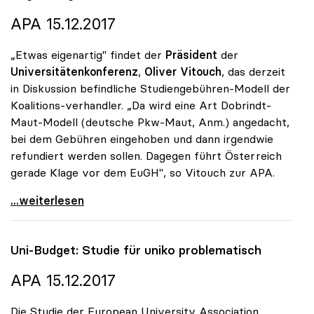
APA 15.12.2017
„Etwas eigenartig" findet der
Präsident
der
Universitätenkonferenz
,
Oliver Vitouch
, das derzeit
in Diskussion befindliche Studiengebühren-Modell der
Koalitions-verhandler. „Da wird eine Art Dobrindt-
Maut-Modell (deutsche Pkw-Maut, Anm.) angedacht,
bei dem Gebühren eingehoben und dann irgendwie
refundiert werden sollen. Dagegen führt Österreich
gerade Klage vor dem EuGH", so Vitouch zur APA.
Koalition: Studiengebühren-Diskussion für uniko
...weiterlesen
Uni-Budget: Studie für
uniko
problematisch
APA 15.12.2017
Die Studie der European University Association