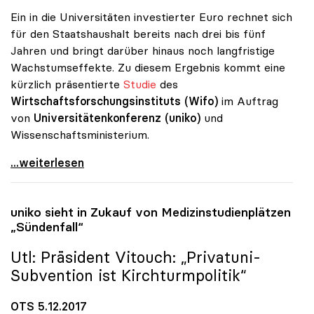
Ein in die Universitäten investierter Euro rechnet sich
für den Staatshaushalt bereits nach drei bis fünf
Jahren und bringt darüber hinaus noch langfristige
Wachstumseffekte. Zu diesem Ergebnis kommt eine
kürzlich präsentierte
Studie
des
Wirtschaftsforschungsinstituts (Wifo)
im Auftrag
von
Universitätenkonferenz (uniko)
und
Wissenschaftsministerium.
Unis bringen Staat und Wirtschaft mehr als nur
...weiterlesen
uniko
sieht in Zukauf von Medizinstudienplätzen
„Sündenfall“
Utl: Präsident Vitouch: „Privatuni-
Subvention ist Kirchturmpolitik“
OTS 5.12.2017