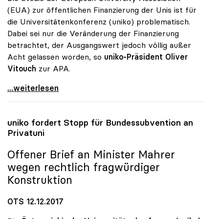
(EUA) zur öffentlichen Finanzierung der Unis ist für
die Universitätenkonferenz (uniko) problematisch.
Dabei sei nur die Veränderung der Finanzierung
betrachtet, der Ausgangswert jedoch völlig außer
Acht gelassen worden, so
uniko-Präsident Oliver
Vitouch
zur APA.
Uni-Budget: Studie für uniko problematisch
...weiterlesen
uniko
fordert Stopp für Bundessubvention an
Privatuni
Offener Brief an Minister Mahrer
wegen rechtlich fragwürdiger
Konstruktion
OTS 12.12.2017