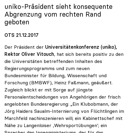
uniko
-Präsident sieht konsequente
Abgrenzung vom rechten Rand
geboten
OTS 21.12.2017
Der Präsident der
Universitätenkonferenz (uniko),
Rektor Oliver Vitouch
, hat sich bereits positiv zu den
die Universitäten betreffenden Inhalten des
Regierungsprogramms und zum neuen
Bundesminister für Bildung, Wissenschaft und
Forschung (BMBWF), Heinz Faßmann, geäußert.
Zugleich blickt er mit Sorge auf jüngste
Personalentscheidungen von Angehörigen der frisch
angelobten Bundesregierung: „Ein Klubobmann, der
Jörg Haiders Saualm-Internierung von Flüchtlingen im
Marchfeld nachinszenieren will; ein Kabinettschef mit
Nähe zu Langenloiser ‚Wehrsportübungen‘; ein
Sprecher des Innenministeriums, der für das