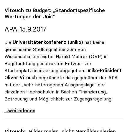
Vitouch zu Budget: „Standortspezifische
Wertungen der Unis"
APA 15.9.2017
Die
Universitätenkonferenz (uniko)
hat keine
gemeinsame Stellungnahme zum von
Wissenschaftsminister Harald Mahrer (ÖVP) in
Begutachtung geschickten Entwurf zur
Studienplatzfinanzierung abgegeben.
uniko-Präsident
Oliver Vitouch
begründete das gegenüber der APA
mit der „sehr heterogenen Ausgangslage" der
einzelnen Hochschulen in Sachen Finanzierung,
Betreuung und Möglichkeit zur Zugangsregelung.
Vitouch zu Budget: „Standortspezifische Wertungen
...weiterlesen
Vitouch: „Bilder malen, nicht Gemäldegalerien