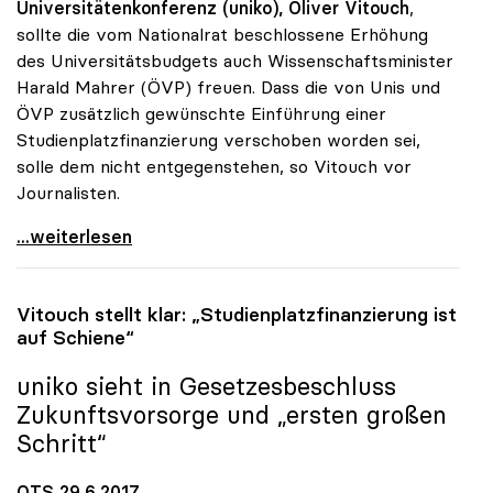
Universitätenkonferenz (uniko),
Oliver Vitouch
,
sollte die vom Nationalrat beschlossene Erhöhung
des Universitätsbudgets auch Wissenschaftsminister
Harald Mahrer (ÖVP) freuen. Dass die von Unis und
ÖVP zusätzlich gewünschte Einführung einer
Studienplatzfinanzierung verschoben worden sei,
solle dem nicht entgegenstehen, so Vitouch vor
Journalisten.
Erhöhung des Uni-Budgets sollte auch Minister
...weiterlesen
Vitouch stellt klar: „Studienplatzfinanzierung ist
auf Schiene“
uniko
sieht in Gesetzesbeschluss
Zukunftsvorsorge und „ersten großen
Schritt“
OTS 29.6.2017