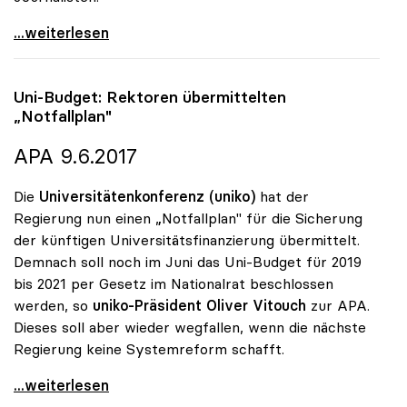
Uni-Budget: Rektoren wieder zuversichtlicher
...weiterlesen
Uni-Budget: Rektoren übermittelten
„Notfallplan"
APA 9.6.2017
Die
Universitätenkonferenz (uniko)
hat der
Regierung nun einen „Notfallplan" für die Sicherung
der künftigen Universitätsfinanzierung übermittelt.
Demnach soll noch im Juni das Uni-Budget für 2019
bis 2021 per Gesetz im Nationalrat beschlossen
werden, so
uniko-Präsident Oliver Vitouch
zur APA.
Dieses soll aber wieder wegfallen, wenn die nächste
Regierung keine Systemreform schafft.
Uni-Budget: Rektoren übermittelten „Notfallplan\"
...weiterlesen