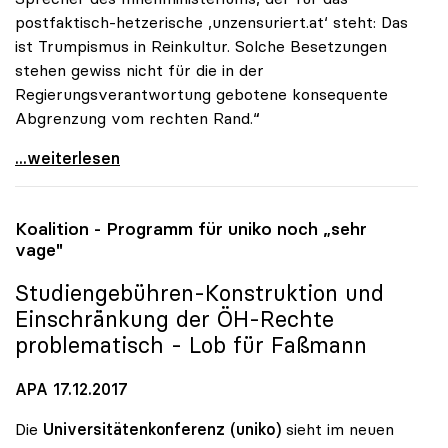
postfaktisch-hetzerische ‚unzensuriert.at‘ steht: Das
ist Trumpismus in Reinkultur. Solche Besetzungen
stehen gewiss nicht für die in der
Regierungsverantwortung gebotene konsequente
Abgrenzung vom rechten Rand.“
Vitouch: Personalentscheidungen der
...weiterlesen
Koalition - Programm für
uniko
noch „sehr
vage"
Studiengebühren-Konstruktion und
Einschränkung der ÖH-Rechte
problematisch - Lob für Faßmann
APA 17.12.2017
Die
Universitätenkonferenz (uniko)
sieht im neuen