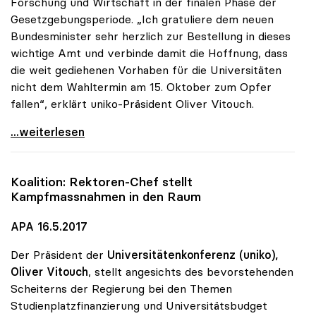
Forschung und Wirtschaft in der finalen Phase der
Gesetzgebungsperiode. „Ich gratuliere dem neuen
Bundesminister sehr herzlich zur Bestellung in dieses
wichtige Amt und verbinde damit die Hoffnung, dass
die weit gediehenen Vorhaben für die Universitäten
nicht dem Wahltermin am 15. Oktober zum Opfer
fallen“, erklärt uniko-Präsident Oliver Vitouch.
Glückwünsche der uniko zur Bestellung von Minister
...weiterlesen
Koalition: Rektoren-Chef stellt
Kampfmassnahmen in den Raum
APA 16.5.2017
Der Präsident der
Universitätenkonferenz (uniko),
Oliver Vitouch
, stellt angesichts des bevorstehenden
Scheiterns der Regierung bei den Themen
Studienplatzfinanzierung und Universitätsbudget