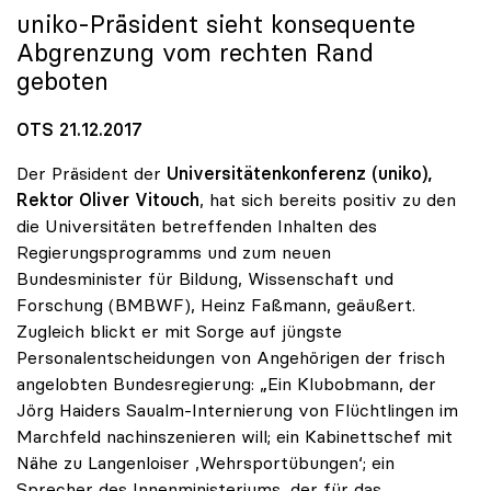
uniko
-Präsident sieht konsequente
Abgrenzung vom rechten Rand
geboten
OTS 21.12.2017
Der Präsident der
Universitätenkonferenz (uniko),
Rektor Oliver Vitouch
, hat sich bereits positiv zu den
die Universitäten betreffenden Inhalten des
Regierungsprogramms und zum neuen
Bundesminister für Bildung, Wissenschaft und
Forschung (BMBWF), Heinz Faßmann, geäußert.
Zugleich blickt er mit Sorge auf jüngste
Personalentscheidungen von Angehörigen der frisch
angelobten Bundesregierung: „Ein Klubobmann, der
Jörg Haiders Saualm-Internierung von Flüchtlingen im
Marchfeld nachinszenieren will; ein Kabinettschef mit
Nähe zu Langenloiser ‚Wehrsportübungen‘; ein
Sprecher des Innenministeriums, der für das