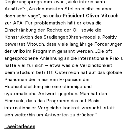
Regierungsprogramm zwar „viele interessante
Ansätze": „An den meisten Stellen bleibt es aber
doch sehr vage", so
uniko
-Präsident
Oliver Vitouch
zur APA. Für problematisch hält er etwa die
Einschränkung der Rechte der ÖH sowie die
Konstruktion des Studiengebühren-modells. Positiv
bewertet Vitouch, dass viele langjährige Forderungen
der
uniko
im Programm genannt werden. „Die oft
angesprochene Anlehnung an die internationale Praxis
hätte viel für sich – etwa was die Verbindlichkeit
beim Studium betrifft. Österreich hat auf das globale
Phänomen der massiven Expansion der
Hochschulbildung nie eine stimmige und
systematische Antwort gegeben. Man hat den
Eindruck, dass das Programm das auf Basis
internationaler Vergleiche konkret versucht, statt
sich weiterhin um Antworten zu drücken."
Koalition - Programm für uniko noch „sehr vage\"
...weiterlesen