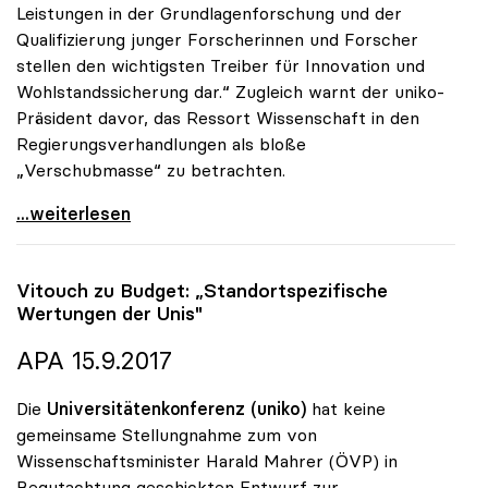
Leistungen in der Grundlagenforschung und der
Qualifizierung junger Forscherinnen und Forscher
stellen den wichtigsten Treiber für Innovation und
Wohlstandssicherung dar.“ Zugleich warnt der uniko-
Präsident davor, das Ressort Wissenschaft in den
Regierungsverhandlungen als bloße
„Verschubmasse“ zu betrachten.
uniko-Präsident: „Wissenschaft ist keine
...weiterlesen
Vitouch zu Budget: „Standortspezifische
Wertungen der Unis"
APA 15.9.2017
Die
Universitätenkonferenz (uniko)
hat keine
gemeinsame Stellungnahme zum von
Wissenschaftsminister Harald Mahrer (ÖVP) in
Begutachtung geschickten Entwurf zur