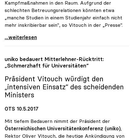
Kampfmaßnahmen in den Raum. Aufgrund der
schlechten Betreuungsrelationen könnten etwa
„manche Studien in einem Studienjahr einfach nicht
mehr inskribierbar sein", so Vitouch in der „Presse".
Koalition: Rektoren-Chef stellt Kampfmassnahmen in
...weiterlesen
uniko
bedauert Mitterlehner-Rücktritt:
„Schmerzhaft für Universitäten“
Präsident Vitouch würdigt den
„intensiven Einsatz“ des scheidenden
Ministers
OTS 10.5.2017
Mit tiefem Bedauern nimmt der Präsident der
Österreichischen Universitätenkonferenz (uniko)
,
Rektor Oliver Vitouch, die heutige Ankündigung von