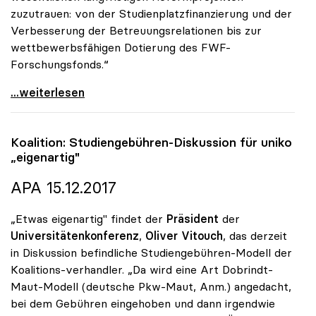
zuzutrauen: von der Studienplatzfinanzierung und der
Verbesserung der Betreuungsrelationen bis zur
wettbewerbsfähigen Dotierung des FWF-
Forschungsfonds.“
Vitouch zu Minister Fassmann: „Exzellenter Kenner
...weiterlesen
Koalition: Studiengebühren-Diskussion für
uniko
„eigenartig"
APA 15.12.2017
„Etwas eigenartig" findet der
Präsident
der
Universitätenkonferenz
,
Oliver Vitouch
, das derzeit
in Diskussion befindliche Studiengebühren-Modell der
Koalitions-verhandler. „Da wird eine Art Dobrindt-
Maut-Modell (deutsche Pkw-Maut, Anm.) angedacht,
bei dem Gebühren eingehoben und dann irgendwie