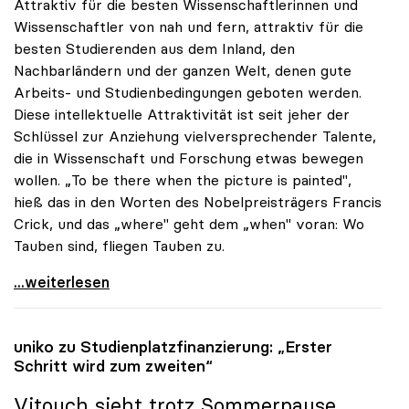
Attraktiv für die besten Wissenschaftlerinnen und
Wissenschaftler von nah und fern, attraktiv für die
besten Studierenden aus dem Inland, den
Nachbarländern und der ganzen Welt, denen gute
Arbeits- und Studienbedingungen geboten werden.
Diese intellektuelle Attraktivität ist seit jeher der
Schlüssel zur Anziehung vielversprechender Talente,
die in Wissenschaft und Forschung etwas bewegen
wollen. „To be there when the picture is painted",
hieß das in den Worten des Nobelpreisträgers Francis
Crick, und das „where" geht dem „when" voran: Wo
Tauben sind, fliegen Tauben zu.
Vitouch: „Bilder malen, nicht Gemäldegalerien
...weiterlesen
uniko
zu Studienplatzfinanzierung: „Erster
Schritt wird zum zweiten“
Vitouch sieht trotz Sommerpause