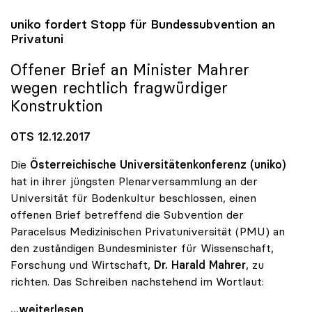
uniko
fordert Stopp für Bundessubvention an
Privatuni
Offener Brief an Minister Mahrer
wegen rechtlich fragwürdiger
Konstruktion
OTS 12.12.2017
Die
Österreichische Universitätenkonferenz (uniko)
hat in ihrer jüngsten Plenarversammlung an der
Universität für Bodenkultur beschlossen, einen
offenen Brief betreffend die Subvention der
Paracelsus Medizinischen Privatuniversität (PMU) an
den zuständigen Bundesminister für Wissenschaft,
Forschung und Wirtschaft,
Dr. Harald Mahrer
, zu
richten. Das Schreiben nachstehend im Wortlaut:
uniko fordert Stopp für Bundessubvention an
...weiterlesen