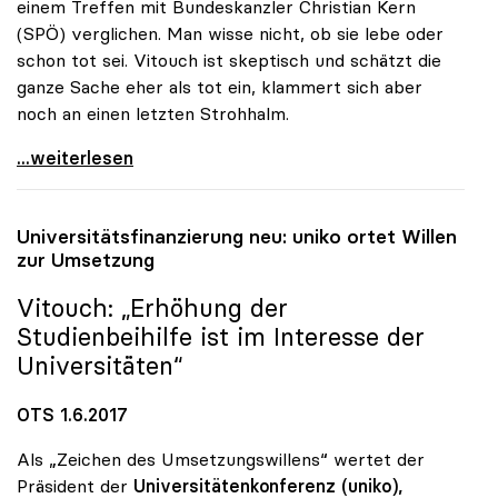
einem Treffen mit Bundeskanzler Christian Kern
(SPÖ) verglichen. Man wisse nicht, ob sie lebe oder
schon tot sei. Vitouch ist skeptisch und schätzt die
ganze Sache eher als tot ein, klammert sich aber
noch an einen letzten Strohhalm.
Uni-Budget: Rektorenchef hält Reform für tot -
...weiterlesen
Universitätsfinanzierung neu:
uniko
ortet Willen
zur Umsetzung
Vitouch: „Erhöhung der
Studienbeihilfe ist im Interesse der
Universitäten“
OTS 1.6.2017
Als „Zeichen des Umsetzungswillens“ wertet der
Präsident der
Universitätenkonferenz (uniko),