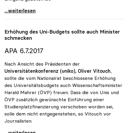
uniko zu Studienplatzfinanzierung: „Erster Schritt
...weiterlesen
Erhöhung des Uni-Budgets sollte auch Minister
schmecken
APA 6.7.2017
Nach Ansicht des Präsidenten der
Universitätenkonferenz (uniko),
Oliver Vitouch
,
sollte die vom Nationalrat beschlossene Erhöhung
des Universitätsbudgets auch Wissenschaftsminister
Harald Mahrer (ÖVP) freuen. Dass die von Unis und
ÖVP zusätzlich gewünschte Einführung einer
Studienplatzfinanzierung verschoben worden sei,
solle dem nicht entgegenstehen, so Vitouch vor
Journalisten.
Erhöhung des Uni-Budgets sollte auch Minister
...weiterlesen