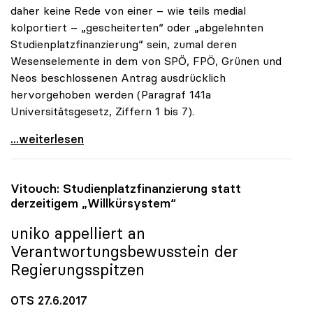
daher keine Rede von einer – wie teils medial
kolportiert – „gescheiterten“ oder „abgelehnten
Studienplatzfinanzierung“ sein, zumal deren
Wesenselemente in dem von SPÖ, FPÖ, Grünen und
Neos beschlossenen Antrag ausdrücklich
hervorgehoben werden (Paragraf 141a
Universitätsgesetz, Ziffern 1 bis 7).
Vitouch stellt klar: „Studienplatzfinanzierung ist
...weiterlesen
Vitouch: Studienplatzfinanzierung statt
derzeitigem „Willkürsystem“
uniko
appelliert an
Verantwortungsbewusstein der
Regierungsspitzen
OTS 27.6.2017