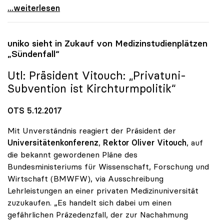
Unis bringen Staat und Wirtschaft mehr als nur
...weiterlesen
uniko
sieht in Zukauf von Medizinstudienplätzen
„Sündenfall“
Utl: Präsident Vitouch: „Privatuni-
Subvention ist Kirchturmpolitik“
OTS 5.12.2017
Mit Unverständnis reagiert der Präsident der
Universitätenkonferenz
,
Rektor Oliver Vitouch
, auf
die bekannt gewordenen Pläne des
Bundesministeriums für Wissenschaft, Forschung und
Wirtschaft (BMWFW), via Ausschreibung
Lehrleistungen an einer privaten Medizinuniversität
zuzukaufen. „Es handelt sich dabei um einen
gefährlichen Präzedenzfall, der zur Nachahmung