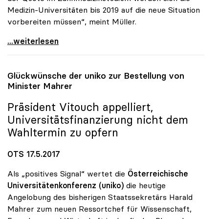
Medizin-Universitäten bis 2019 auf die neue Situation
vorbereiten müssen“, meint Müller.
uniko begrüsst Entscheidung der EU-Kommission zu
...weiterlesen
Glückwünsche der
uniko
zur Bestellung von
Minister Mahrer
Präsident Vitouch appelliert,
Universitätsfinanzierung nicht dem
Wahltermin zu opfern
OTS 17.5.2017
Als „positives Signal“ wertet die
Österreichische
Universitätenkonferenz (uniko)
die heutige
Angelobung des bisherigen Staatssekretärs Harald
Mahrer zum neuen Ressortchef für Wissenschaft,