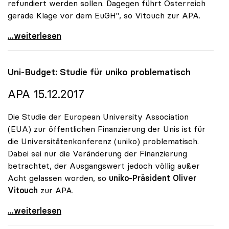
refundiert werden sollen. Dagegen führt Österreich
gerade Klage vor dem EuGH", so Vitouch zur APA.
Koalition: Studiengebühren-Diskussion für uniko
...weiterlesen
Uni-Budget: Studie für
uniko
problematisch
APA 15.12.2017
Die Studie der European University Association
(EUA) zur öffentlichen Finanzierung der Unis ist für
die Universitätenkonferenz (uniko) problematisch.
Dabei sei nur die Veränderung der Finanzierung
betrachtet, der Ausgangswert jedoch völlig außer
Acht gelassen worden, so
uniko-Präsident Oliver
Vitouch
zur APA.
Uni-Budget: Studie für uniko problematisch
...weiterlesen