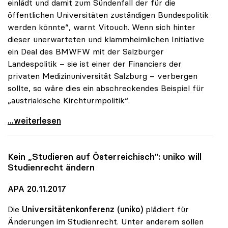
einlädt und damit zum Sündenfall der für die
öffentlichen Universitäten zuständigen Bundespolitik
werden könnte“, warnt Vitouch. Wenn sich hinter
dieser unerwarteten und klammheimlichen Initiative
ein Deal des BMWFW mit der Salzburger
Landespolitik – sie ist einer der Financiers der
privaten Medizinuniversität Salzburg – verbergen
sollte, so wäre dies ein abschreckendes Beispiel für
„austriakische Kirchturmpolitik“.
uniko sieht in Zukauf von Medizinstudienplätzen
...weiterlesen
Kein „Studieren auf Österreichisch":
uniko
will
Studienrecht ändern
APA 20.11.2017
Die
Universitätenkonferenz (uniko)
plädiert für
Änderungen im Studienrecht. Unter anderem sollen