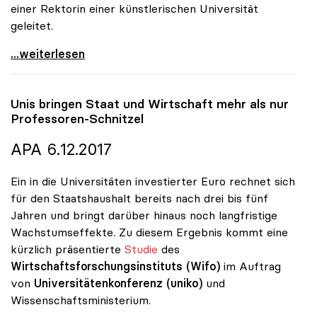
einer Rektorin einer künstlerischen Universität
geleitet.
Eva Blimlinger zur Präsidentin der uniko gewählt
...weiterlesen
Unis bringen Staat und Wirtschaft mehr als nur
Professoren-Schnitzel
APA 6.12.2017
Ein in die Universitäten investierter Euro rechnet sich
für den Staatshaushalt bereits nach drei bis fünf
Jahren und bringt darüber hinaus noch langfristige
Wachstumseffekte. Zu diesem Ergebnis kommt eine
kürzlich präsentierte
Studie
des
Wirtschaftsforschungsinstituts (Wifo)
im Auftrag
von
Universitätenkonferenz (uniko)
und
Wissenschaftsministerium.