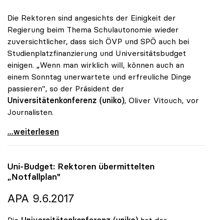
Die Rektoren sind angesichts der Einigkeit der
Regierung beim Thema Schulautonomie wieder
zuversichtlicher, dass sich ÖVP und SPÖ auch bei
Studienplatzfinanzierung und Universitätsbudget
einigen. „Wenn man wirklich will, können auch an
einem Sonntag unerwartete und erfreuliche Dinge
passieren", so der Präsident der
Universitätenkonferenz (uniko)
, Oliver Vitouch, vor
Journalisten.
Uni-Budget: Rektoren wieder zuversichtlicher
...weiterlesen
Uni-Budget: Rektoren übermittelten
„Notfallplan"
APA 9.6.2017
Die
Universitätenkonferenz (uniko)
hat der