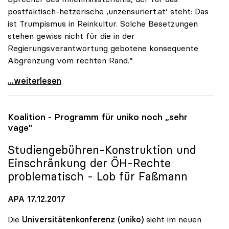
postfaktisch-hetzerische ‚unzensuriert.at‘ steht: Das
ist Trumpismus in Reinkultur. Solche Besetzungen
stehen gewiss nicht für die in der
Regierungsverantwortung gebotene konsequente
Abgrenzung vom rechten Rand.“
Vitouch: Personalentscheidungen der
...weiterlesen
Koalition - Programm für
uniko
noch „sehr
vage"
Studiengebühren-Konstruktion und
Einschränkung der ÖH-Rechte
problematisch - Lob für Faßmann
APA 17.12.2017
Die
Universitätenkonferenz (uniko)
sieht im neuen