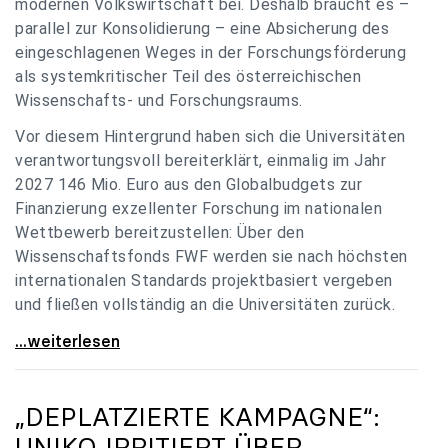
modernen Volkswirtschaft bei. Deshalb braucht es –
parallel zur Konsolidierung – eine Absicherung des
eingeschlagenen Weges in der Forschungsförderung
als systemkritischer Teil des österreichischen
Wissenschafts- und Forschungsraums.
Vor diesem Hintergrund haben sich die Universitäten
verantwortungsvoll bereiterklärt, einmalig im Jahr
2027 146 Mio. Euro aus den Globalbudgets zur
Finanzierung exzellenter Forschung im nationalen
Wettbewerb bereitzustellen: Über den
Wissenschaftsfonds FWF werden sie nach höchsten
internationalen Standards projektbasiert vergeben
und fließen vollständig an die Universitäten zurück.
Gemeinsam für einen starken Wissenschafts- und
...weiterlesen
„DEPLATZIERTE KAMPAGNE“:
UNIKO
IRRITIERT ÜBER