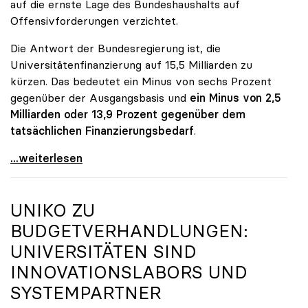
auf die ernste Lage des Bundeshaushalts auf
Offensivforderungen verzichtet.
Die Antwort der Bundesregierung ist, die
Universitätenfinanzierung auf 15,5 Milliarden zu
kürzen. Das bedeutet ein Minus von sechs Prozent
gegenüber der Ausgangsbasis und
ein Minus von 2,5
Milliarden oder 13,9 Prozent gegenüber dem
tatsächlichen Finanzierungsbedarf
.
\"Österreich ist für die heimischen Universitäten
...weiterlesen
UNIKO
ZU
BUDGETVERHANDLUNGEN:
UNIVERSITÄTEN SIND
INNOVATIONSLABORS UND
SYSTEMPARTNER