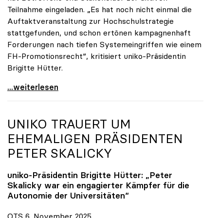
Teilnahme eingeladen. „Es hat noch nicht einmal die
Auftaktveranstaltung zur Hochschulstrategie
stattgefunden, und schon ertönen kampagnenhaft
Forderungen nach tiefen Systemeingriffen wie einem
FH-Promotionsrecht“, kritisiert uniko-Präsidentin
Brigitte Hütter.
„Deplatzierte Kampagne“: uniko irritiert über
...weiterlesen
UNIKO
TRAUERT UM
EHEMALIGEN PRÄSIDENTEN
PETER SKALICKY
uniko
-Präsidentin Brigitte Hütter: „Peter
Skalicky war ein engagierter Kämpfer für die
Autonomie der Universitäten“
OTS 6. November 2025