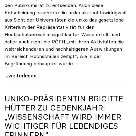
den Publikumsrat zu entsenden. Auch diese
Entscheidung erachtete die uniko als rechtswidrigweil
aus Sicht der Universitäten die uniko das gesetzliche
Kriterium der Repräsentativität für den
Hochschulbereich in signifikanter Weise erfüllt und
daher auch nicht die RÖPH „mit ihren Aktivitäten die
weitreichenderen und nachhaltigeren Auswirkungen
im Bereich Hochschulen zeitigt“, wie in der
Begründung behauptet wurde.
ORF-Publikumsrat: Regierung entsendet nun doch
...weiterlesen
UNIKO
-PRÄSIDENTIN BRIGITTE
HÜTTER ZU GEDENKJAHR:
„WISSENSCHAFT WIRD IMMER
WICHTIGER FÜR LEBENDIGES
ERINNERN“