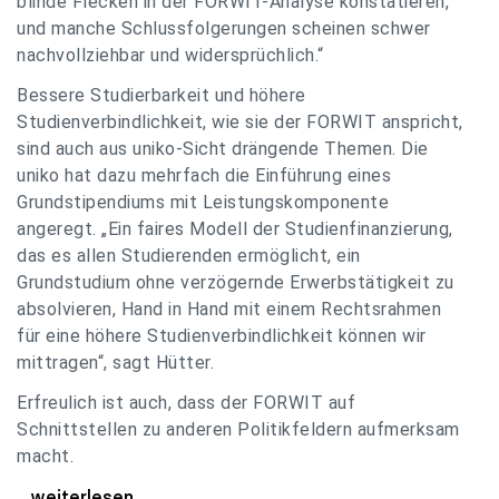
blinde Flecken in der FORWIT-Analyse konstatieren,
und manche Schlussfolgerungen scheinen schwer
nachvollziehbar und widersprüchlich.“
Bessere Studierbarkeit und höhere
Studienverbindlichkeit, wie sie der FORWIT anspricht,
sind auch aus uniko-Sicht drängende Themen. Die
uniko hat dazu mehrfach die Einführung eines
Grundstipendiums mit Leistungskomponente
angeregt. „Ein faires Modell der Studienfinanzierung,
das es allen Studierenden ermöglicht, ein
Grundstudium ohne verzögernde Erwerbstätigkeit zu
absolvieren, Hand in Hand mit einem Rechtsrahmen
für eine höhere Studienverbindlichkeit können wir
mittragen“, sagt Hütter.
Erfreulich ist auch, dass der FORWIT auf
Schnittstellen zu anderen Politikfeldern aufmerksam
macht.
uniko zu FORWIT-Analyse: Wichtige Themen
...weiterlesen