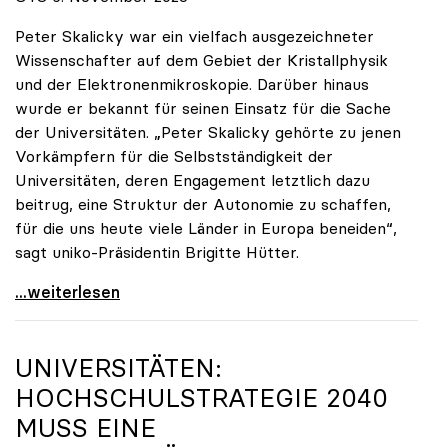
Peter Skalicky war ein vielfach ausgezeichneter
Wissenschafter auf dem Gebiet der Kristallphysik
und der Elektronenmikroskopie. Darüber hinaus
wurde er bekannt für seinen Einsatz für die Sache
der Universitäten. „Peter Skalicky gehörte zu jenen
Vorkämpfern für die Selbstständigkeit der
Universitäten, deren Engagement letztlich dazu
beitrug, eine Struktur der Autonomie zu schaffen,
für die uns heute viele Länder in Europa beneiden“,
sagt uniko-Präsidentin Brigitte Hütter.
uniko trauert um ehemaligen Präsidenten Peter
...weiterlesen
UNIVERSITÄTEN:
HOCHSCHULSTRATEGIE 2040
MUSS EINE