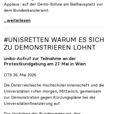
Applaus- auf der Demo-Bühne am Ballhausplatz vor
dem Bundeskanzleramt.
\"Wir nehmen es nicht hin\": Rede von
...weiterlesen
#UNISRETTEN WARUM ES SICH
ZU DEMONSTRIEREN LOHNT
uniko
-Aufruf zur Teilnahme an der
Protestkundgebung am 27. Mai in Wien
OTS 26. Mai 2026
Die Österreichische Hochschüler:innenschaft und die
Universitäten rufen morgen, Mittwoch, gemeinsam
zur Demonstration gegen Kürzungspläne bei der
Universitätenfinanzierung auf.
Das Vorhaben der Bundesregierung, den