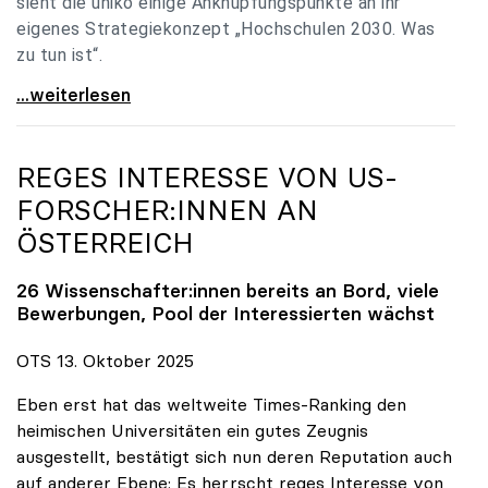
sieht die uniko einige Anknüpfungspunkte an ihr
eigenes Strategiekonzept „Hochschulen 2030. Was
zu tun ist“.
Universitäten: Hochschulstrategie 2040 muss eine
...weiterlesen
REGES INTERESSE VON US-
FORSCHER:INNEN AN
ÖSTERREICH
26 Wissenschafter:innen bereits an Bord, viele
Bewerbungen, Pool der Interessierten wächst
OTS 13. Oktober 2025
Eben erst hat das weltweite Times-Ranking den
heimischen Universitäten ein gutes Zeugnis
ausgestellt, bestätigt sich nun deren Reputation auch
auf anderer Ebene: Es herrscht reges Interesse von