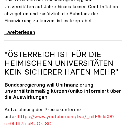
Universitäten auf Jahre hinaus keinen Cent Inflation
abzugelten und zusätzlich die Substanz der
Finanzierung zu kürzen, ist inakzeptabel.
#UnisRetten Warum es sich zu demonstrieren lohnt
...weiterlesen
"ÖSTERREICH IST FÜR DIE
HEIMISCHEN UNIVERSITÄTEN
KEIN SICHERER HAFEN MEHR"
Bundesregierung will Unifinanzierung
unverhältnismäßig kürzen/
uniko
informiert über
die Auswirkungen
Aufzeichnung der Pressekonferenz
unter
https://www.youtube.com/live/_nitF6sldX8?
si=0Ltlt7a-aBUOk-SO