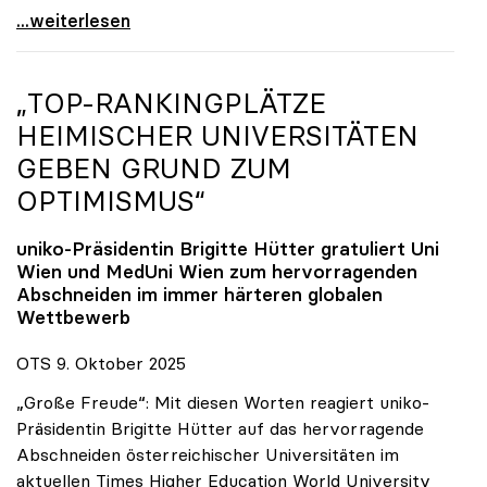
Reges Interesse von US-Forscher:innen an
...weiterlesen
„TOP-RANKINGPLÄTZE
HEIMISCHER UNIVERSITÄTEN
GEBEN GRUND ZUM
OPTIMISMUS“
uniko
-Präsidentin Brigitte Hütter gratuliert Uni
Wien und MedUni Wien zum hervorragenden
Abschneiden im immer härteren globalen
Wettbewerb
OTS 9. Oktober 2025
„Große Freude“: Mit diesen Worten reagiert uniko-
Präsidentin Brigitte Hütter auf das hervorragende
Abschneiden österreichischer Universitäten im
aktuellen Times Higher Education World University