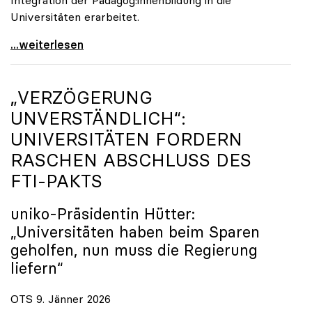
Universitäten erarbeitet.
Schools of Education an den Universitäten: Für
...weiterlesen
„VERZÖGERUNG
UNVERSTÄNDLICH“:
UNIVERSITÄTEN FORDERN
RASCHEN ABSCHLUSS DES
FTI-PAKTS
uniko
-Präsidentin Hütter:
„Universitäten haben beim Sparen
geholfen, nun muss die Regierung
liefern“
OTS 9. Jänner 2026