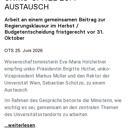
AUSTAUSCH
Arbeit an einem gemeinsamen Beitrag zur
Regierungsklausur im Herbst /
Budgetentscheidung fristgerecht vor 31.
Oktober
OTS 25. Juni 2026
Wissenschaftsministerin Eva-Maria Holzleitner
empfing uniko-Präsidentin Brigitte Hütter, uniko-
Vizepräsident Markus Müller und den Rektor der
Universität Wien, Sebastian Schütze, zu einem
Austausch.
Im Rahmen des Gesprächs betonte die Ministerin, wie
wichtig es sei, gemeinsam an den zentralen Themen
des Universitätsstandorts zu arbeiten.
Holzleitner empfing uniko-Spitze zum Austausch
...weiterlesen