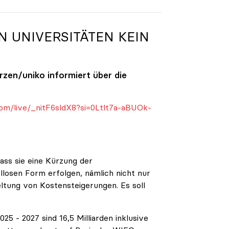
N UNIVERSITÄTEN KEIN
ürzen/
uniko
informiert über die
om/live/_nitF6sldX8?si=0Ltlt7a-aBUOk-
ass sie eine Kürzung der
ellosen Form erfolgen, nämlich nicht nur
eltung von Kostensteigerungen. Es soll
5 - 2027 sind 16,5 Milliarden inklusive