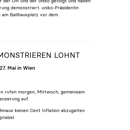
 der ÖH und der uniko gefolgt und haben
rung demonstriert. uniko-Präsidentin
e am Ballhausplatz vor dem
EMONSTRIEREN LOHNT
7. Mai in Wien
äten rufen morgen, Mittwoch, gemeinsam
anzierung auf.
inaus keinen Cent Inflation abzugelten
ptabel.