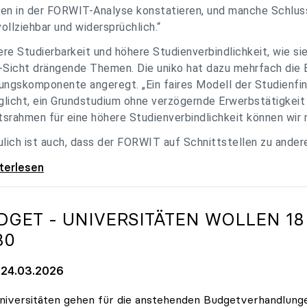
en in der FORWIT-Analyse konstatieren, und manche Schlu
ollziehbar und widersprüchlich.“
re Studierbarkeit und höhere Studienverbindlichkeit, wie si
-Sicht drängende Themen. Die uniko hat dazu mehrfach die 
ungskomponente angeregt. „Ein faires Modell der Studienfin
licht, ein Grundstudium ohne verzögernde Erwerbstätigkeit 
srahmen für eine höhere Studienverbindlichkeit können wir m
ulich ist auch, dass der FORWIT auf Schnittstellen zu ande
o zu FORWIT-Analyse: Wichtige Themen
iterlesen
DGET - UNIVERSITÄTEN WOLLEN 18
30
24.03.2026
niversitäten gehen für die anstehenden Budgetverhandlung