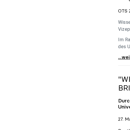
OTS 2
Wisse
Vizep
Im Ra
des U
Holzl
...we
"W
BR
Durc
Univ
27. M