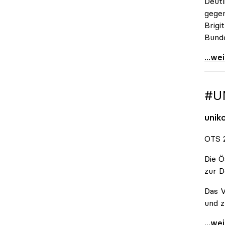
Deutl
gegen
Brigi
Bund
\"Wir
...we
#U
unik
OTS 2
Die Ö
zur D
Das V
und z
#Unis
...we