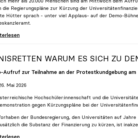
ich mehr als 20.000 Menschen sind am Mittwoch dem Aufruf
 die Regierungspläne zur Kürzung der Universitätenfinanzie
tte Hütter sprach - unter viel Applaus- auf der Demo-Bühn
eskanzleramt.
 nehmen es nicht hin\": Rede von
iterlesen
NISRETTEN WARUM ES SICH ZU D
o
-Aufruf zur Teilnahme an der Protestkundgebung am 2
6. Mai 2026
sterreichische Hochschüler:innenschaft und die Universit
emonstration gegen Kürzungspläne bei der Universitätenfin
orhaben der Bundesregierung, den Universitäten auf Jahre h
usätzlich die Substanz der Finanzierung zu kürzen, ist inakze
Retten Warum es sich zu demonstrieren lohnt
iterlesen