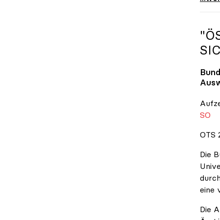
"Ö
SI
Bund
Ausw
Aufz
SO
OTS 2
Die B
Unive
durch
eine 
Die A