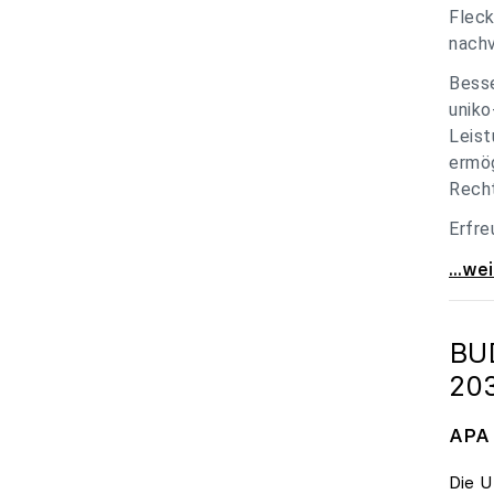
Fleck
nachv
Besse
uniko
Leist
ermög
Recht
Erfre
unik
...we
BU
20
APA 
Die U