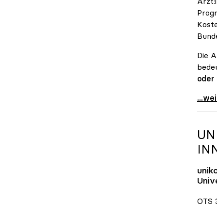
Ärzt:
Progn
Koste
Bunde
Die A
bedeu
oder
\"Öst
...we
UN
IN
unik
Unive
OTS 3