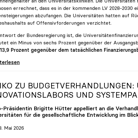
innengehälter an den Universitätskliniken. Die Universitäte
osen errechnet, dass es in der kommenden LV 2028-2030 ein
nsteigerungen abzufangen. Die Universitäten hatten auf Rüc
shaushalts auf Offensivforderungen verzichtet.
ntwort der Bundesregierung ist, die Universitätenfinanzierun
tet ein Minus von sechs Prozent gegenüber der Ausgangs
 13,9 Prozent gegenüber dem tatsächlichen Finanzierungs
erreich ist für die heimischen Universitäten
iterlesen
IKO
ZU BUDGETVERHANDLUNGEN: U
NOVATIONSLABORS UND SYSTEMP
o
-Präsidentin Brigitte Hütter appelliert an die Verhand
rsitäten für die gesellschaftliche Entwicklung im Blic
. Mai 2026