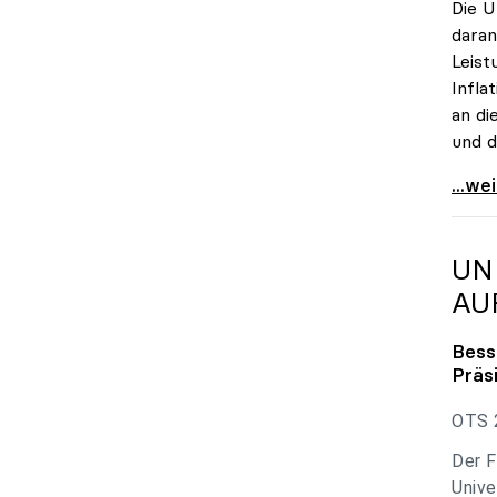
Die U
daran
Leist
Infla
an di
und d
uniko
...we
UN
AU
Bess
Präs
OTS 2
Der F
Unive