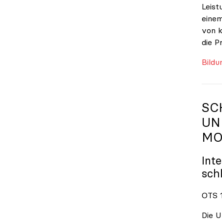
Leist
einem
von k
die P
Bildu
SC
UN
MO
Int
sch
OTS 1
Die U