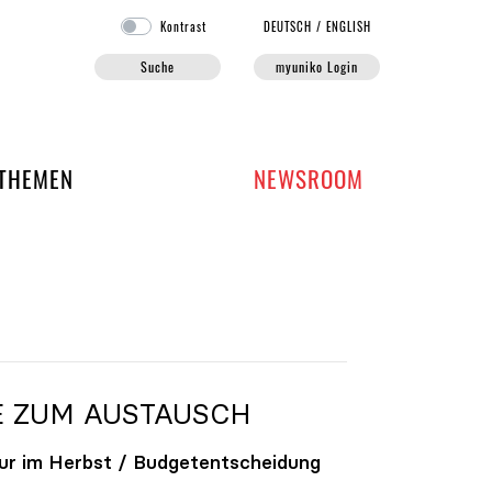
Kontrast
DE
UTSCH
/
EN
GLISH
Suche
myuniko Login
EN DER UNIKO
THEMEN
NEWSROOM
E ZUM AUSTAUSCH
ur im Herbst / Budgetentscheidung