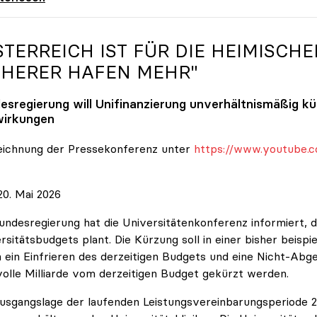
STERREICH IST FÜR DIE HEIMISCHE
CHERER HAFEN MEHR"
esregierung will Unifinanzierung unverhältnismäßig k
irkungen
eichnung der Pressekonferenz unter
https://www.youtube.c
0. Mai 2026
undesregierung hat die Universitätenkonferenz informiert, d
rsitätsbudgets plant. Die Kürzung soll in einer bisher beispi
 ein Einfrieren des derzeitigen Budgets und eine Nicht-Abg
volle Milliarde vom derzeitigen Budget gekürzt werden.
usgangslage der laufenden Leistungsvereinbarungsperiode 202