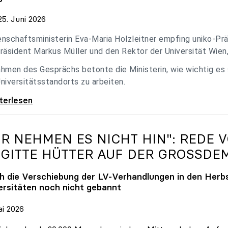
5. Juni 2026
nschaftsministerin Eva-Maria Holzleitner empfing uniko-Präs
räsident Markus Müller und den Rektor der Universität Wien
hmen des Gesprächs betonte die Ministerin, wie wichtig es
niversitätsstandorts zu arbeiten.
eitner empfing uniko-Spitze zum Austausch
iterlesen
IR NEHMEN ES NICHT HIN": REDE 
IGITTE HÜTTER AUF DER GROSSDE
h die Verschiebung der LV-Verhandlungen in den Herbs
ersitäten noch nicht gebannt
ai 2026