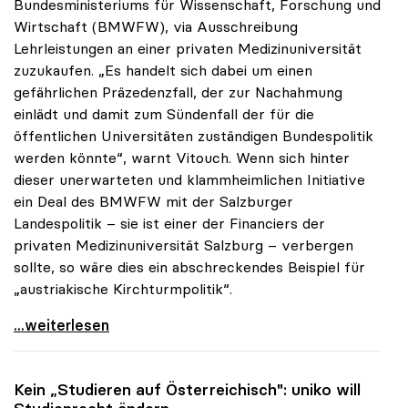
Bundesministeriums für Wissenschaft, Forschung und
Wirtschaft (BMWFW), via Ausschreibung
Lehrleistungen an einer privaten Medizinuniversität
zuzukaufen. „Es handelt sich dabei um einen
gefährlichen Präzedenzfall, der zur Nachahmung
einlädt und damit zum Sündenfall der für die
öffentlichen Universitäten zuständigen Bundespolitik
werden könnte“, warnt Vitouch. Wenn sich hinter
dieser unerwarteten und klammheimlichen Initiative
ein Deal des BMWFW mit der Salzburger
Landespolitik – sie ist einer der Financiers der
privaten Medizinuniversität Salzburg – verbergen
sollte, so wäre dies ein abschreckendes Beispiel für
„austriakische Kirchturmpolitik“.
uniko sieht in Zukauf von Medizinstudienplätzen
...weiterlesen
Kein „Studieren auf Österreichisch":
uniko
will