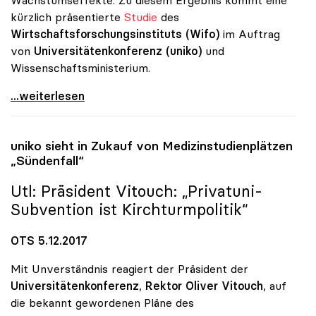
kürzlich präsentierte
Studie
des
Wirtschaftsforschungsinstituts (Wifo)
im Auftrag
von
Universitätenkonferenz (uniko)
und
Wissenschaftsministerium.
Unis bringen Staat und Wirtschaft mehr als nur
...weiterlesen
uniko
sieht in Zukauf von Medizinstudienplätzen
„Sündenfall“
Utl: Präsident Vitouch: „Privatuni-
Subvention ist Kirchturmpolitik“
OTS 5.12.2017
Mit Unverständnis reagiert der Präsident der
Universitätenkonferenz
,
Rektor Oliver Vitouch
, auf
die bekannt gewordenen Pläne des