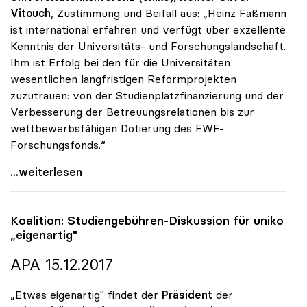
Vitouch
, Zustimmung und Beifall aus: „Heinz Faßmann
ist international erfahren und verfügt über exzellente
Kenntnis der Universitäts- und Forschungslandschaft.
Ihm ist Erfolg bei den für die Universitäten
wesentlichen langfristigen Reformprojekten
zuzutrauen: von der Studienplatzfinanzierung und der
Verbesserung der Betreuungsrelationen bis zur
wettbewerbsfähigen Dotierung des FWF-
Forschungsfonds.“
Vitouch zu Minister Fassmann: „Exzellenter Kenner
...weiterlesen
Koalition: Studiengebühren-Diskussion für
uniko
„eigenartig"
APA 15.12.2017
„Etwas eigenartig" findet der
Präsident
der