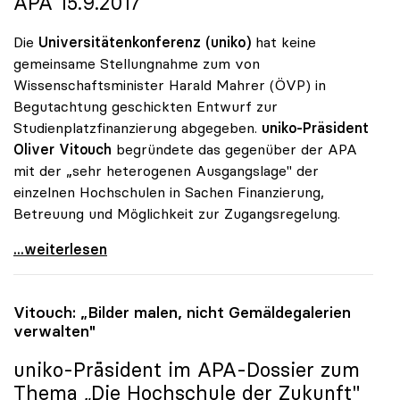
APA 15.9.2017
Die
Universitätenkonferenz (uniko)
hat keine
gemeinsame Stellungnahme zum von
Wissenschaftsminister Harald Mahrer (ÖVP) in
Begutachtung geschickten Entwurf zur
Studienplatzfinanzierung abgegeben.
uniko-Präsident
Oliver Vitouch
begründete das gegenüber der APA
mit der „sehr heterogenen Ausgangslage" der
einzelnen Hochschulen in Sachen Finanzierung,
Betreuung und Möglichkeit zur Zugangsregelung.
Vitouch zu Budget: „Standortspezifische Wertungen
...weiterlesen
Vitouch: „Bilder malen, nicht Gemäldegalerien
verwalten"
uniko
-Präsident im APA-Dossier zum
Thema „Die Hochschule der Zukunft"