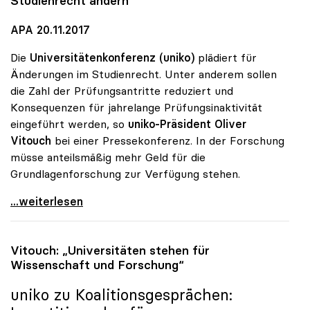
Studienrecht ändern
APA 20.11.2017
Die
Universitätenkonferenz (uniko)
plädiert für
Änderungen im Studienrecht. Unter anderem sollen
die Zahl der Prüfungsantritte reduziert und
Konsequenzen für jahrelange Prüfungsinaktivität
eingeführt werden, so
uniko-Präsident Oliver
Vitouch
bei einer Pressekonferenz. In der Forschung
müsse anteilsmäßig mehr Geld für die
Grundlagenforschung zur Verfügung stehen.
Kein „Studieren auf Österreichisch\": uniko will
...weiterlesen
Vitouch: „Universitäten stehen für
Wissenschaft und Forschung“
uniko
zu Koalitionsgesprächen: