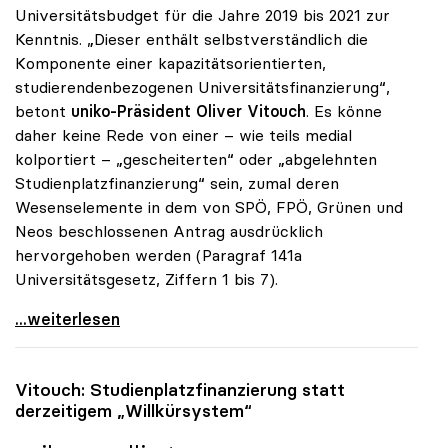
Universitätsbudget für die Jahre 2019 bis 2021 zur
Kenntnis. „Dieser enthält selbstverständlich die
Komponente einer kapazitätsorientierten,
studierendenbezogenen Universitätsfinanzierung“,
betont
uniko-Präsident Oliver Vitouch
. Es könne
daher keine Rede von einer – wie teils medial
kolportiert – „gescheiterten“ oder „abgelehnten
Studienplatzfinanzierung“ sein, zumal deren
Wesenselemente in dem von SPÖ, FPÖ, Grünen und
Neos beschlossenen Antrag ausdrücklich
hervorgehoben werden (Paragraf 141a
Universitätsgesetz, Ziffern 1 bis 7).
Vitouch stellt klar: „Studienplatzfinanzierung ist
...weiterlesen
Vitouch: Studienplatzfinanzierung statt
derzeitigem „Willkürsystem“