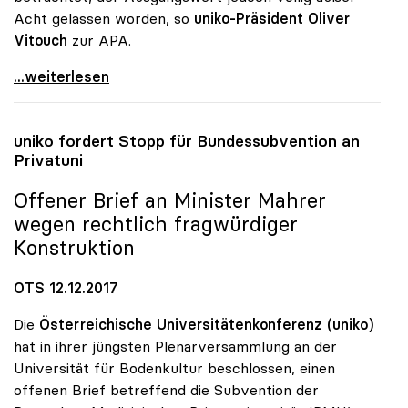
Acht gelassen worden, so
uniko-Präsident Oliver
Vitouch
zur APA.
Uni-Budget: Studie für uniko problematisch
...weiterlesen
uniko
fordert Stopp für Bundessubvention an
Privatuni
Offener Brief an Minister Mahrer
wegen rechtlich fragwürdiger
Konstruktion
OTS 12.12.2017
Die
Österreichische Universitätenkonferenz (uniko)
hat in ihrer jüngsten Plenarversammlung an der
Universität für Bodenkultur beschlossen, einen
offenen Brief betreffend die Subvention der