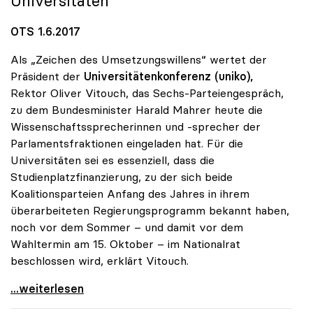
Universitäten“
OTS 1.6.2017
Als „Zeichen des Umsetzungswillens“ wertet der
Präsident der
Universitätenkonferenz (uniko),
Rektor Oliver Vitouch, das Sechs-Parteiengespräch,
zu dem Bundesminister Harald Mahrer heute die
Wissenschaftssprecherinnen und -sprecher der
Parlamentsfraktionen eingeladen hat. Für die
Universitäten sei es essenziell, dass die
Studienplatzfinanzierung, zu der sich beide
Koalitionsparteien Anfang des Jahres in ihrem
überarbeiteten Regierungsprogramm bekannt haben,
noch vor dem Sommer – und damit vor dem
Wahltermin am 15. Oktober – im Nationalrat
beschlossen wird, erklärt Vitouch.
Universitätsfinanzierung neu: uniko ortet Willen
...weiterlesen