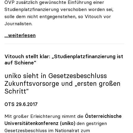
ÖVP zusätzlich gewünschte Einführung einer
Studienplatzfinanzierung verschoben worden sei,
solle dem nicht entgegenstehen, so Vitouch vor
Journalisten.
Erhöhung des Uni-Budgets sollte auch Minister
...weiterlesen
Vitouch stellt klar: „Studienplatzfinanzierung ist
auf Schiene“
uniko
sieht in Gesetzesbeschluss
Zukunftsvorsorge und „ersten großen
Schritt“
OTS 29.6.2017
Mit großer Erleichterung nimmt die
Österreichische
Universitätenkonferenz (uniko)
den gestrigen
Gesetzesbeschluss im Nationalrat zum