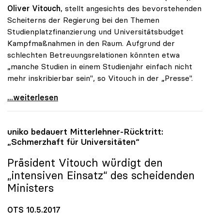
Oliver Vitouch
, stellt angesichts des bevorstehenden
Scheiterns der Regierung bei den Themen
Studienplatzfinanzierung und Universitätsbudget
Kampfmaßnahmen in den Raum. Aufgrund der
schlechten Betreuungsrelationen könnten etwa
„manche Studien in einem Studienjahr einfach nicht
mehr inskribierbar sein", so Vitouch in der „Presse".
Koalition: Rektoren-Chef stellt Kampfmassnahmen in
...weiterlesen
uniko
bedauert Mitterlehner-Rücktritt:
„Schmerzhaft für Universitäten“
Präsident Vitouch würdigt den
„intensiven Einsatz“ des scheidenden
Ministers
OTS 10.5.2017