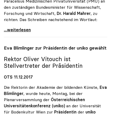
Paracelsus Medizinischen Privatuniversität (PMU) an
den zuständigen Bundesminister für Wissenschaft,
Forschung und Wirtschaft,
Dr. Harald Mahrer
, zu
richten. Das Schreiben nachstehend im Wortlaut:
uniko fordert Stopp für Bundessubvention an
...weiterlesen
Eva Blimlinger zur Präsidentin der
uniko
gewählt
Rektor Oliver Vitouch ist
Stellvertreter der Präsidentin
OTS 11.12.2017
Die Rektorin der Akademie der bildenden Künste,
Eva
Blimlinger
, wurde heute, Montag, bei der
Plenarversammlung der
Österreichischen
Universitätenkonferenz (uniko)
an der Universität
für Bodenkultur Wien zur
Präsidentin
der
uniko