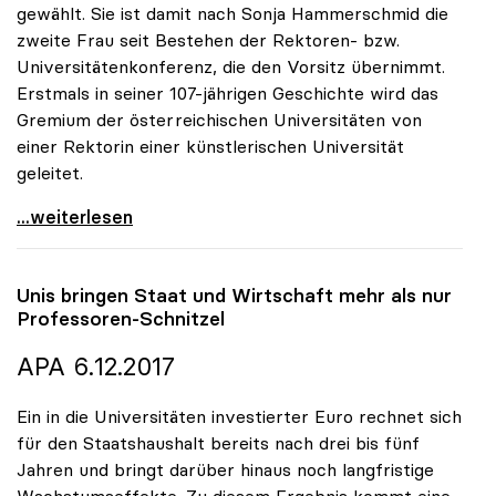
gewählt. Sie ist damit nach Sonja Hammerschmid die
zweite Frau seit Bestehen der Rektoren- bzw.
Universitätenkonferenz, die den Vorsitz übernimmt.
Erstmals in seiner 107-jährigen Geschichte wird das
Gremium der österreichischen Universitäten von
einer Rektorin einer künstlerischen Universität
geleitet.
Eva Blimlinger zur Präsidentin der uniko gewählt
...weiterlesen
Unis bringen Staat und Wirtschaft mehr als nur
Professoren-Schnitzel
APA 6.12.2017
Ein in die Universitäten investierter Euro rechnet sich
für den Staatshaushalt bereits nach drei bis fünf
Jahren und bringt darüber hinaus noch langfristige
Wachstumseffekte. Zu diesem Ergebnis kommt eine