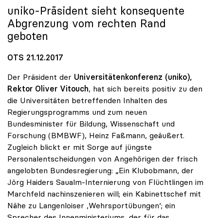
uniko
-Präsident sieht konsequente
Abgrenzung vom rechten Rand
geboten
OTS 21.12.2017
Der Präsident der
Universitätenkonferenz (uniko),
Rektor Oliver Vitouch
, hat sich bereits positiv zu den
die Universitäten betreffenden Inhalten des
Regierungsprogramms und zum neuen
Bundesminister für Bildung, Wissenschaft und
Forschung (BMBWF), Heinz Faßmann, geäußert.
Zugleich blickt er mit Sorge auf jüngste
Personalentscheidungen von Angehörigen der frisch
angelobten Bundesregierung: „Ein Klubobmann, der
Jörg Haiders Saualm-Internierung von Flüchtlingen im
Marchfeld nachinszenieren will; ein Kabinettschef mit
Nähe zu Langenloiser ‚Wehrsportübungen‘; ein
Sprecher des Innenministeriums, der für das