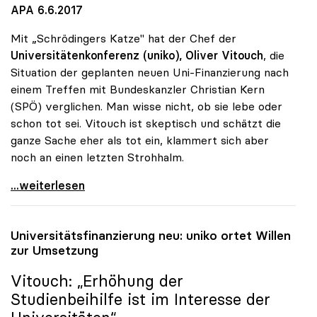
APA 6.6.2017
Mit „Schrödingers Katze" hat der Chef der
Universitätenkonferenz (uniko),
Oliver Vitouch
, die
Situation der geplanten neuen Uni-Finanzierung nach
einem Treffen mit Bundeskanzler Christian Kern
(SPÖ) verglichen. Man wisse nicht, ob sie lebe oder
schon tot sei. Vitouch ist skeptisch und schätzt die
ganze Sache eher als tot ein, klammert sich aber
noch an einen letzten Strohhalm.
Uni-Budget: Rektorenchef hält Reform für tot -
...weiterlesen
Universitätsfinanzierung neu:
uniko
ortet Willen
zur Umsetzung
Vitouch: „Erhöhung der
Studienbeihilfe ist im Interesse der