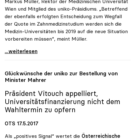
Markus Müller, Rektor der Medizinischen Universität
Wien und Mitglied des uniko-Präsidiums. „Betreffend
der ebenfalls erfolgten Entscheidung zum Wegfall
der Quote im Zahnmedizinstudium werden sich die
Medizin-Universitäten bis 2019 auf die neue Situation
vorbereiten müssen“, meint Müller.
uniko begrüsst Entscheidung der EU-Kommission zu
...weiterlesen
Glückwünsche der
uniko
zur Bestellung von
Minister Mahrer
Präsident Vitouch appelliert,
Universitätsfinanzierung nicht dem
Wahltermin zu opfern
OTS 17.5.2017
Als „positives Signal“ wertet die
Österreichische