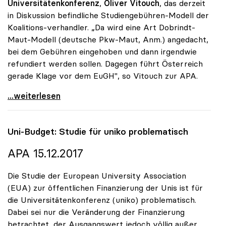
Universitätenkonferenz
,
Oliver Vitouch
, das derzeit
in Diskussion befindliche Studiengebühren-Modell der
Koalitions-verhandler. „Da wird eine Art Dobrindt-
Maut-Modell (deutsche Pkw-Maut, Anm.) angedacht,
bei dem Gebühren eingehoben und dann irgendwie
refundiert werden sollen. Dagegen führt Österreich
gerade Klage vor dem EuGH", so Vitouch zur APA.
Koalition: Studiengebühren-Diskussion für uniko
...weiterlesen
Uni-Budget: Studie für
uniko
problematisch
APA 15.12.2017
Die Studie der European University Association
(EUA) zur öffentlichen Finanzierung der Unis ist für
die Universitätenkonferenz (uniko) problematisch.
Dabei sei nur die Veränderung der Finanzierung
betrachtet, der Ausgangswert jedoch völlig außer