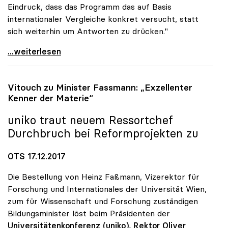
Eindruck, dass das Programm das auf Basis
internationaler Vergleiche konkret versucht, statt
sich weiterhin um Antworten zu drücken."
Koalition - Programm für uniko noch „sehr vage\"
...weiterlesen
Vitouch zu Minister Fassmann: „Exzellenter
Kenner der Materie“
uniko
traut neuem Ressortchef
Durchbruch bei Reformprojekten zu
OTS 17.12.2017
Die Bestellung von Heinz Faßmann, Vizerektor für
Forschung und Internationales der Universität Wien,
zum für Wissenschaft und Forschung zuständigen
Bildungsminister löst beim Präsidenten der
Universitätenkonferenz (uniko), Rektor Oliver