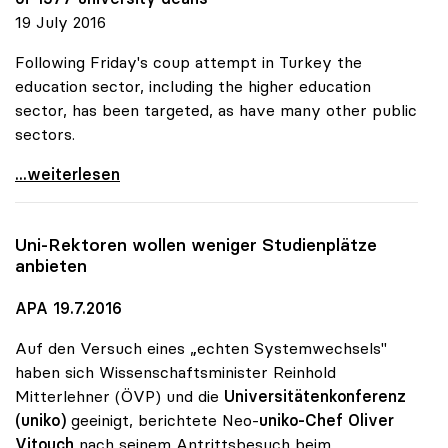
19 July 2016
Following Friday's coup attempt in Turkey the
education sector, including the higher education
sector, has been targeted, as have many other public
sectors.
uniko verurteilt Entlassungen an türkischen
...weiterlesen
Uni-Rektoren wollen weniger Studienplätze
anbieten
APA 19.7.2016
Auf den Versuch eines „echten Systemwechsels"
haben sich Wissenschaftsminister Reinhold
Mitterlehner (ÖVP) und die
Universitätenkonferenz
(uniko)
geeinigt, berichtete Neo-
uniko-Chef Oliver
Vitouch
nach seinem Antrittsbesuch beim