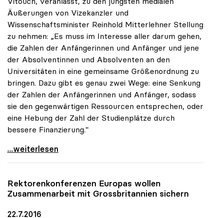
Vitouch, veranlasst, zu den jüngsten medialen
Äußerungen von Vizekanzler und
Wissenschaftsminister Reinhold Mitterlehner Stellung
zu nehmen: „Es muss im Interesse aller darum gehen,
die Zahlen der Anfängerinnen und Anfänger und jene
der Absolventinnen und Absolventen an den
Universitäten in eine gemeinsame Größenordnung zu
bringen. Dazu gibt es genau zwei Wege: eine Senkung
der Zahlen der Anfängerinnen und Anfänger, sodass
sie den gegenwärtigen Ressourcen entsprechen, oder
eine Hebung der Zahl der Studienplätze durch
bessere Finanzierung."
uniko: Entweder Anfängerzahlen senken oder mehr
...weiterlesen
Rektorenkonferenzen Europas wollen
Zusammenarbeit mit Grossbritannien sichern
22.7.2016