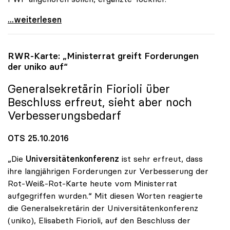
uniko und FWF forcieren Exzellenzprogramm für
...weiterlesen
RWR-Karte: „Ministerrat greift Forderungen
der
uniko
auf“
Generalsekretärin Fiorioli über
Beschluss erfreut, sieht aber noch
Verbesserungsbedarf
OTS 25.10.2016
„Die
Universitätenkonferenz
ist sehr erfreut, dass
ihre langjährigen Forderungen zur Verbesserung der
Rot-Weiß-Rot-Karte heute vom Ministerrat
aufgegriffen wurden.“ Mit diesen Worten reagierte
die Generalsekretärin der Universitätenkonferenz
(uniko), Elisabeth Fiorioli, auf den Beschluss der