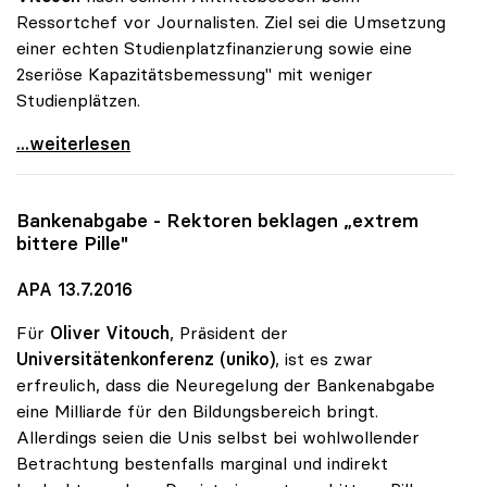
Ressortchef vor Journalisten. Ziel sei die Umsetzung
einer echten Studienplatzfinanzierung sowie eine
2seriöse Kapazitätsbemessung" mit weniger
Studienplätzen.
Uni-Rektoren wollen weniger Studienplätze anbieten
...weiterlesen
Bankenabgabe - Rektoren beklagen „extrem
bittere Pille"
APA 13.7.2016
Für
Oliver Vitouch
, Präsident der
Universitätenkonferenz (uniko)
, ist es zwar
erfreulich, dass die Neuregelung der Bankenabgabe
eine Milliarde für den Bildungsbereich bringt.
Allerdings seien die Unis selbst bei wohlwollender
Betrachtung bestenfalls marginal und indirekt