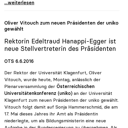
Uni-Budget: uniko will „endlich Taten sehen\"
...weiterlesen
Oliver Vitouch zum neuen Präsidenten der
uniko
gewählt
Rektorin Edeltraud Hanappi-Egger ist
neue Stellvertreterin des Präsidenten
OTS 6.6.2016
Der Rektor der Universität Klagenfurt, Oliver
Vitouch, wurde heute, Montag, anlässlich der
Plenarversammlung der
Österreichischen
Universitätenkonferenz (uniko)
an der Universität
Klagenfurt zum neuen Präsidenten der uniko gewählt.
Vitouch folgt damit auf Sonja Hammerschmid, die am
17. Mai dieses Jahres ihr Amt als Präsidentin
niederlegte, um als Bildungsministerin eine neue
Aufgabe in der Bundesregierung zu übernehmen. Als