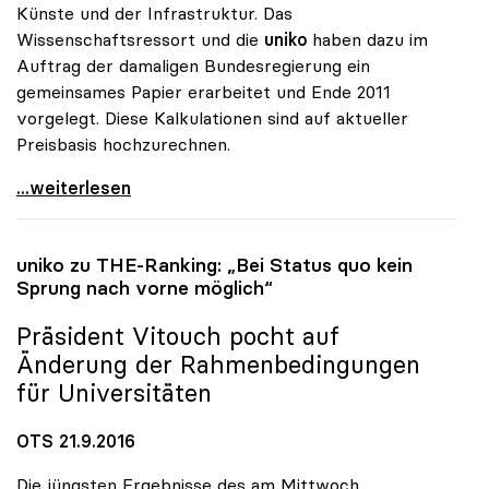
Künste und der Infrastruktur. Das
Wissenschaftsressort und die
uniko
haben dazu im
Auftrag der damaligen Bundesregierung ein
gemeinsames Papier erarbeitet und Ende 2011
vorgelegt. Diese Kalkulationen sind auf aktueller
Preisbasis hochzurechnen.
uniko: Studienplatzfinanzierung muss zu besserer
...weiterlesen
uniko
zu THE-Ranking: „Bei Status quo kein
Sprung nach vorne möglich“
Präsident Vitouch pocht auf
Änderung der Rahmenbedingungen
für Universitäten
OTS 21.9.2016
Die jüngsten Ergebnisse des am Mittwoch