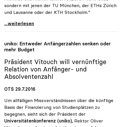
sondern mit jenen der TU München, der ETHs Zürich
und Lausanne oder der KTH Stockholm.“
uniko: Ende des politischen Dornröschenschlafs
...weiterlesen
uniko
: Entweder Anfängerzahlen senken oder
mehr Budget
Präsident Vitouch will vernünftige
Relation von Anfänger- und
Absolventenzahl
OTS 29.7.2016
Um allfälligen Missverständnissen über die künftige
Basis der Finanzierung von Studienplätzen zu
begegnen, sieht sich der Präsident der
Universitätenkonferenz (uniko),
Rektor Oliver