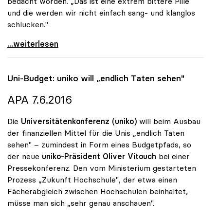
bedacht worden. „Das ist eine extrem bittere Pille
und die werden wir nicht einfach sang- und klanglos
schlucken."
Bankenabgabe - Rektoren beklagen „extrem bittere
...weiterlesen
Uni-Budget:
uniko
will „endlich Taten sehen"
APA 7.6.2016
Die
Universitätenkonferenz (uniko)
will beim Ausbau
der finanziellen Mittel für die Unis „endlich Taten
sehen" – zumindest in Form eines Budgetpfads, so
der neue
uniko
-Präsident Oliver Vitouch
bei einer
Pressekonferenz. Den vom Ministerium gestarteten
Prozess „Zukunft Hochschule", der etwa einen
Fächerabgleich zwischen Hochschulen beinhaltet,
müsse man sich „sehr genau anschauen".