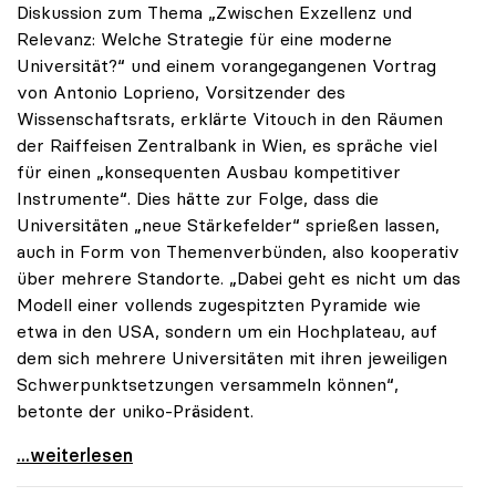
Diskussion zum Thema „Zwischen Exzellenz und
Relevanz: Welche Strategie für eine moderne
Universität?“ und einem vorangegangenen Vortrag
von Antonio Loprieno, Vorsitzender des
Wissenschaftsrats, erklärte Vitouch in den Räumen
der Raiffeisen Zentralbank in Wien, es spräche viel
für einen „konsequenten Ausbau kompetitiver
Instrumente“. Dies hätte zur Folge, dass die
Universitäten „neue Stärkefelder“ sprießen lassen,
auch in Form von Themenverbünden, also kooperativ
über mehrere Standorte. „Dabei geht es nicht um das
Modell einer vollends zugespitzten Pyramide wie
etwa in den USA, sondern um ein Hochplateau, auf
dem sich mehrere Universitäten mit ihren jeweiligen
Schwerpunktsetzungen versammeln können“,
betonte der uniko-Präsident.
Vitouch zu Exzellenz an Unis: „Hochplateau statt
...weiterlesen