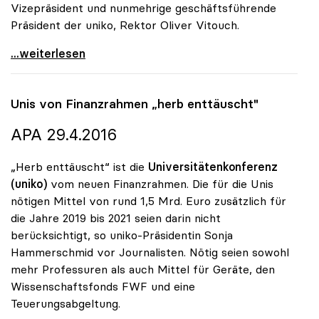
Vizepräsident und nunmehrige geschäftsführende
Präsident der uniko, Rektor Oliver Vitouch.
uniko gratuliert Sonja Hammerschmid zur Bestellung
...weiterlesen
Unis von Finanzrahmen „herb enttäuscht"
APA 29.4.2016
„Herb enttäuscht“ ist die
Universitätenkonferenz
(uniko)
vom neuen Finanzrahmen. Die für die Unis
nötigen Mittel von rund 1,5 Mrd. Euro zusätzlich für
die Jahre 2019 bis 2021 seien darin nicht
berücksichtigt, so uniko-Präsidentin Sonja
Hammerschmid vor Journalisten. Nötig seien sowohl
mehr Professuren als auch Mittel für Geräte, den
Wissenschaftsfonds FWF und eine
Teuerungsabgeltung.