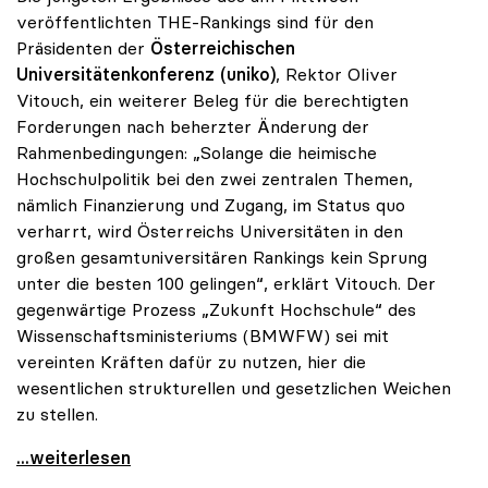
veröffentlichten THE-Rankings sind für den
Präsidenten der
Österreichischen
Universitätenkonferenz (uniko)
, Rektor OIiver
Vitouch, ein weiterer Beleg für die berechtigten
Forderungen nach beherzter Änderung der
Rahmenbedingungen: „Solange die heimische
Hochschulpolitik bei den zwei zentralen Themen,
nämlich Finanzierung und Zugang, im Status quo
verharrt, wird Österreichs Universitäten in den
großen gesamtuniversitären Rankings kein Sprung
unter die besten 100 gelingen“, erklärt Vitouch. Der
gegenwärtige Prozess „Zukunft Hochschule“ des
Wissenschaftsministeriums (BMWFW) sei mit
vereinten Kräften dafür zu nutzen, hier die
wesentlichen strukturellen und gesetzlichen Weichen
zu stellen.
uniko zu THE-Ranking: „Bei Status quo kein Sprung
...weiterlesen