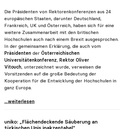
Die Präsidenten von Rektorenkonferenzen aus 24
europäischen Staaten, darunter Deutschland,
Frankreich, UK und Österreich, haben sich für eine
weitere Zusammenarbeit mit den britischen
Hochschulen auch nach einem Brexit ausgesprochen.
In der gemeinsamen Erklärung, die auch vom
Präsidenten
der
Österreichischen
Universitätenkonferenz
,
Rektor Oliver
Vitouch
, unterzeichnet wurde, verweisen die
Vorsitzenden auf die große Bedeutung der
Kooperation für die Entwicklung der Hochschulen in
ganz Europa.
Rektorenkonferenzen Europas wollen Zusammenarbeit
...weiterlesen
uniko
: „Flächendeckende Säuberung an
türkischen Unis inakzeptabel“