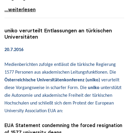
uniko: „Flächendeckende Säuberung an türkischen
...weiterlesen
uniko
verurteilt Entlassungen an türkischen
Universitäten
20.7.2016
Medienberichten zufolge entlässt die türkische Regierung
1577 Personen aus akademischen Leitungsfunktionen. Die
Österreichische Universitätenkonferenz (uniko)
verurteilt
diese Vorgangsweise in scharfer Form. Die
uniko
unterstützt
die Autonomie und akademische Freiheit der türkischen
Hochschulen und schließt sich dem Protest der European
University Association EUA an:
EUA Statement condemning the forced resignation
of 1577 university deans