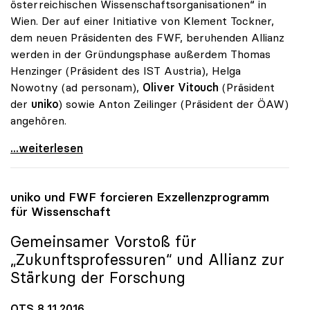
österreichischen Wissenschaftsorganisationen“ in
Wien. Der auf einer Initiative von Klement Tockner,
dem neuen Präsidenten des FWF, beruhenden Allianz
werden in der Gründungsphase außerdem Thomas
Henzinger (Präsident des IST Austria), Helga
Nowotny (ad personam),
Oliver Vitouch
(Präsident
der
uniko
) sowie Anton Zeilinger (Präsident der ÖAW)
angehören.
Allianz der Österreich.
...weiterlesen
uniko
und FWF forcieren Exzellenzprogramm
für Wissenschaft
Gemeinsamer Vorstoß für
„Zukunftsprofessuren“ und Allianz zur
Stärkung der Forschung
OTS 8.11.2016