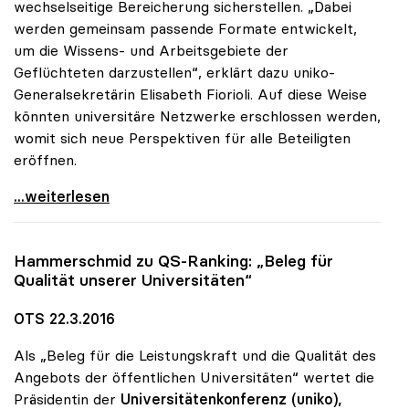
wechselseitige Bereicherung sicherstellen. „Dabei
werden gemeinsam passende Formate entwickelt,
um die Wissens- und Arbeitsgebiete der
Geflüchteten darzustellen“, erklärt dazu uniko-
Generalsekretärin Elisabeth Fiorioli. Auf diese Weise
könnten universitäre Netzwerke erschlossen werden,
womit sich neue Perspektiven für alle Beteiligten
eröffnen.
MORE perspectives: Zusätzliches uniko-Angebot für
...weiterlesen
Hammerschmid zu QS-Ranking: „Beleg für
Qualität unserer Universitäten“
OTS 22.3.2016
Als „Beleg für die Leistungskraft und die Qualität des
Angebots der öffentlichen Universitäten“ wertet die
Präsidentin der
Universitätenkonferenz (uniko),