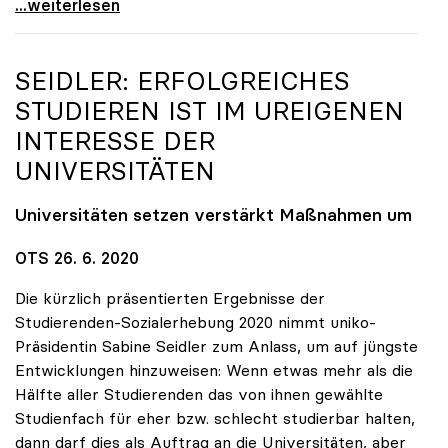
Unis: Ab Herbst „hybrid\", Budget „keine g'mahte
...weiterlesen
SEIDLER: ERFOLGREICHES
STUDIEREN IST IM UREIGENEN
INTERESSE DER
UNIVERSITÄTEN
Universitäten setzen verstärkt Maßnahmen um
OTS 26. 6. 2020
Die kürzlich präsentierten Ergebnisse der
Studierenden-Sozialerhebung 2020 nimmt uniko-
Präsidentin Sabine Seidler zum Anlass, um auf jüngste
Entwicklungen hinzuweisen: Wenn etwas mehr als die
Hälfte aller Studierenden das von ihnen gewählte
Studienfach für eher bzw. schlecht studierbar halten,
dann darf dies als Auftrag an die Universitäten, aber