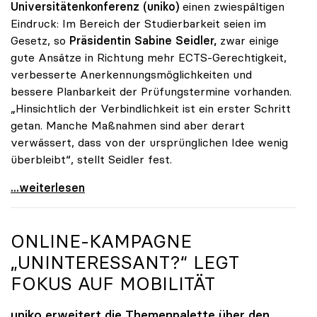
Universitätenkonferenz (uniko)
einen zwiespältigen
Eindruck: Im Bereich der Studierbarkeit seien im
Gesetz, so
Präsidentin Sabine Seidler,
zwar einige
gute Ansätze in Richtung mehr ECTS-Gerechtigkeit,
verbesserte Anerkennungsmöglichkeiten und
bessere Planbarkeit der Prüfungstermine vorhanden.
„Hinsichtlich der Verbindlichkeit ist ein erster Schritt
getan. Manche Maßnahmen sind aber derart
verwässert, dass von der ursprünglichen Idee wenig
überbleibt“, stellt Seidler fest.
Seidler zu Studienrecht: Erste Schritte sind getan
...weiterlesen
ONLINE-KAMPAGNE
„UNINTERESSANT?“ LEGT
FOKUS AUF MOBILITÄT
uniko
erweitert die Themenpalette über den