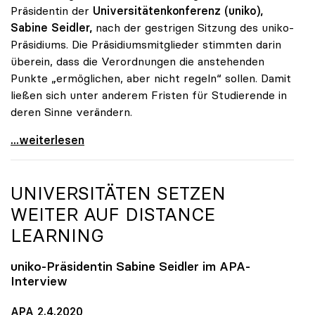
Präsidentin der
Universitätenkonferenz (uniko),
Sabine Seidler,
nach der gestrigen Sitzung des uniko-
Präsidiums. Die Präsidiumsmitglieder stimmten darin
überein, dass die Verordnungen die anstehenden
Punkte „ermöglichen, aber nicht regeln“ sollen. Damit
ließen sich unter anderem Fristen für Studierende in
deren Sinne verändern.
Seidler: Verordnungsermächtigung soll Handlungen
...weiterlesen
UNIVERSITÄTEN SETZEN
WEITER AUF DISTANCE
LEARNING
uniko
-Präsidentin Sabine Seidler im APA-
Interview
APA 2.4.2020