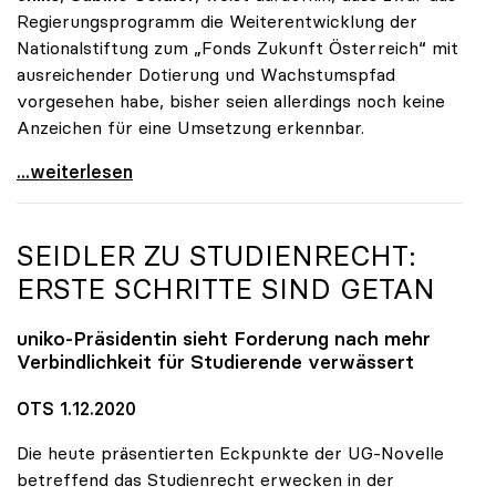
Regierungsprogramm die Weiterentwicklung der
Nationalstiftung zum „Fonds Zukunft Österreich“ mit
ausreichender Dotierung und Wachstumspfad
vorgesehen habe, bisher seien allerdings noch keine
Anzeichen für eine Umsetzung erkennbar.
uniko unterstützt Petition zu Dotierung des „Fonds
...weiterlesen
SEIDLER ZU STUDIENRECHT:
ERSTE SCHRITTE SIND GETAN
uniko
-Präsidentin sieht Forderung nach mehr
Verbindlichkeit für Studierende verwässert
OTS 1.12.2020
Die heute präsentierten Eckpunkte der UG-Novelle
betreffend das Studienrecht erwecken in der