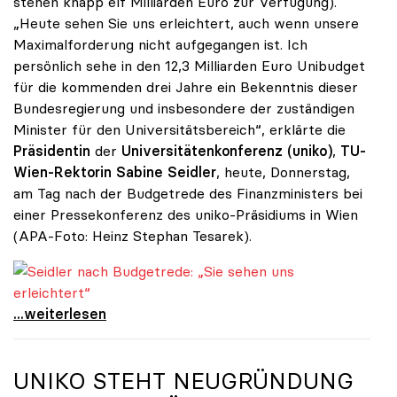
stehen knapp elf Milliarden Euro zur Verfügung).
„Heute sehen Sie uns erleichtert, auch wenn unsere
Maximalforderung nicht aufgegangen ist. Ich
persönlich sehe in den 12,3 Milliarden Euro Unibudget
für die kommenden drei Jahre ein Bekenntnis dieser
Bundesregierung und insbesondere der zuständigen
Minister für den Universitätsbereich“, erklärte die
Präsidentin
der
Universitätenkonferenz (uniko)
,
TU-
Wien-Rektorin Sabine Seidler
, heute, Donnerstag,
am Tag nach der Budgetrede des Finanzministers bei
einer Pressekonferenz des uniko-Präsidiums in Wien
(APA-Foto: Heinz Stephan Tesarek).
Seidler nach Budgetrede: „Sie sehen uns erleichtert“
Seidler nach Budgetrede: „Sie sehen uns
...weiterlesen
UNIKO
STEHT NEUGRÜNDUNG