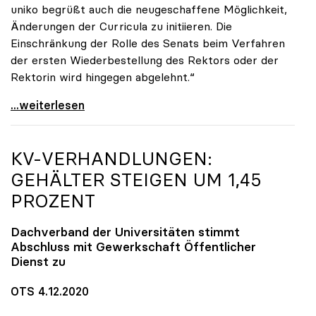
uniko begrüßt auch die neugeschaffene Möglichkeit,
Änderungen der Curricula zu initiieren. Die
Einschränkung der Rolle des Senats beim Verfahren
der ersten Wiederbestellung des Rektors oder der
Rektorin wird hingegen abgelehnt.“
UG-Novelle: Ja zu Mindeststudienleistung, nein zu
...weiterlesen
KV-VERHANDLUNGEN:
GEHÄLTER STEIGEN UM 1,45
PROZENT
Dachverband der Universitäten stimmt
Abschluss mit Gewerkschaft Öffentlicher
Dienst zu
OTS 4.12.2020