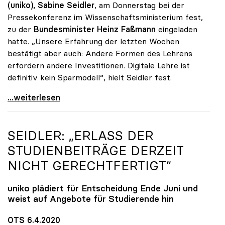
(uniko),
Sabine Seidler
, am Donnerstag bei der
Pressekonferenz im Wissenschaftsministerium fest,
zu der
Bundesminister Heinz Faßmann
eingeladen
hatte. „Unsere Erfahrung der letzten Wochen
bestätigt aber auch: Andere Formen des Lehrens
erfordern andere Investitionen. Digitale Lehre ist
definitiv kein Sparmodell“, hielt Seidler fest.
uniko-Präsidentin Seidler: „Digitale Lehre ist
...weiterlesen
SEIDLER: „ERLASS DER
STUDIENBEITRÄGE DERZEIT
NICHT GERECHTFERTIGT“
uniko
plädiert für Entscheidung Ende Juni und
weist auf Angebote für Studierende hin
OTS 6.4.2020