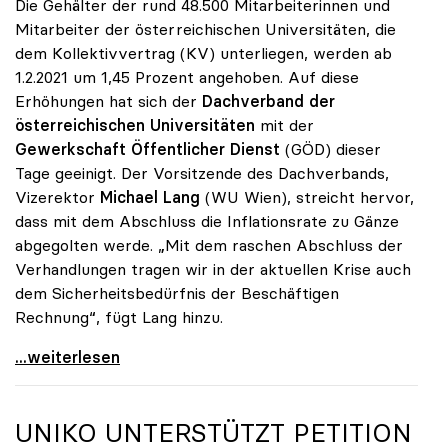
Die Gehälter der rund 48.500 Mitarbeiterinnen und
Mitarbeiter der österreichischen Universitäten, die
dem Kollektivvertrag (KV) unterliegen, werden ab
1.2.2021 um 1,45 Prozent angehoben. Auf diese
Erhöhungen hat sich der
Dachverband der
österreichischen Universitäten
mit der
Gewerkschaft Öffentlicher Dienst
(GÖD) dieser
Tage geeinigt. Der Vorsitzende des Dachverbands,
Vizerektor
Michael Lang
(WU Wien), streicht hervor,
dass mit dem Abschluss die Inflationsrate zu Gänze
abgegolten werde. „Mit dem raschen Abschluss der
Verhandlungen tragen wir in der aktuellen Krise auch
dem Sicherheitsbedürfnis der Beschäftigen
Rechnung“, fügt Lang hinzu.
KV-Verhandlungen: Gehälter steigen um 1,45 Prozent
...weiterlesen
UNIKO
UNTERSTÜTZT PETITION