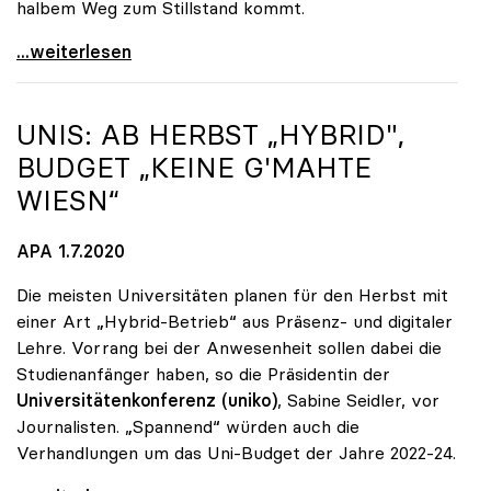
halbem Weg zum Stillstand kommt.
Seidler: „Der Stichtag für das Budget rückt näher“
...weiterlesen
UNIS: AB HERBST „HYBRID",
BUDGET „KEINE G'MAHTE
WIESN“
APA 1.7.2020
Die meisten Universitäten planen für den Herbst mit
einer Art „Hybrid-Betrieb“ aus Präsenz- und digitaler
Lehre. Vorrang bei der Anwesenheit sollen dabei die
Studienanfänger haben, so die Präsidentin der
Universitätenkonferenz (uniko)
, Sabine Seidler, vor
Journalisten. „Spannend“ würden auch die
Verhandlungen um das Uni-Budget der Jahre 2022-24.