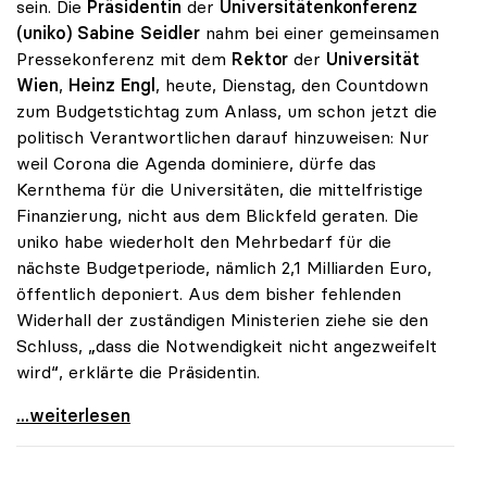
sein. Die
Präsidentin
der
Universitätenkonferenz
(uniko) Sabine Seidler
nahm bei einer gemeinsamen
Pressekonferenz mit dem
Rektor
der
Universität
Wien
,
Heinz Engl
, heute, Dienstag, den Countdown
zum Budgetstichtag zum Anlass, um schon jetzt die
politisch Verantwortlichen darauf hinzuweisen: Nur
weil Corona die Agenda dominiere, dürfe das
Kernthema für die Universitäten, die mittelfristige
Finanzierung, nicht aus dem Blickfeld geraten. Die
uniko habe wiederholt den Mehrbedarf für die
nächste Budgetperiode, nämlich 2,1 Milliarden Euro,
öffentlich deponiert. Aus dem bisher fehlenden
Widerhall der zuständigen Ministerien ziehe sie den
Schluss, „dass die Notwendigkeit nicht angezweifelt
wird“, erklärte die Präsidentin.
Seidler zu finanziellem Mehrbedarf: „Bisher keine
...weiterlesen