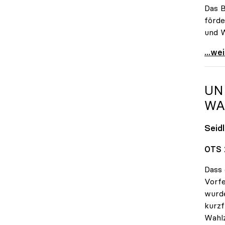
Das B
förde
und W
FHs 
...we
UN
WA
Seid
OTS 
Dass 
Vorfe
wurde
kurzf
Wahlz