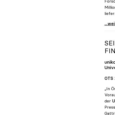
Forsc
Milli
liefe
Zuku
...we
SE
FI
unik
Univ
OTS 
„In Ö
Vorau
der
U
Press
Gattr