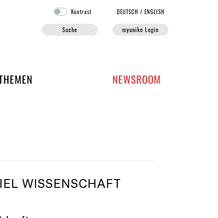
Kontrast
DE
UTSCH
/
EN
GLISH
Suche
myuniko Login
EN DER UNIKO
THEMEN
NEWSROOM
EL WISSENSCHAFT S