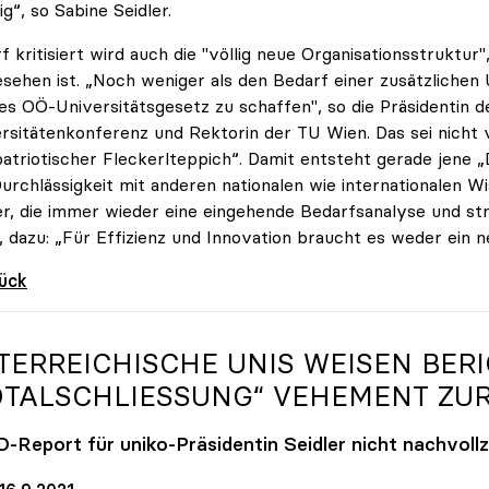
ig“, so Sabine Seidler.
f kritisiert wird auch die "völlig neue Organisationsstruktur
sehen ist. „Noch weniger als den Bedarf einer zusätzlichen U
es OÖ-Universitätsgesetz zu schaffen", so die Präsidentin d
rsitätenkonferenz und Rektorin der TU Wien. Das sei nicht v
patriotischer Fleckerlteppich“. Damit entsteht gerade jene „
urchlässigkeit mit anderen nationalen wie internationalen 
er, die immer wieder eine eingehende Bedarfsanalyse und st
, dazu: „Für Effizienz und Innovation braucht es weder ein n
rück
TERREICHISCHE UNIS WEISEN BER
OTALSCHLIESSUNG“ VEHEMENT ZUR
-Report für
uniko
-Präsidentin Seidler nicht nachvoll