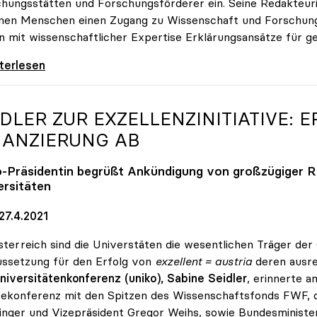
hungsstätten und Forschungsförderer ein. Seine Redakteur
onen Menschen einen Zugang zu Wissenschaft und Forschung
rn mit wissenschaftlicher Expertise Erklärungsansätze für g
nft braucht Wissen
iterlesen
IDLER ZUR EXZELLENZINITIATIVE:
NANZIERUNG AB
o
-Präsidentin begrüßt Ankündigung von großzügiger Re
ersitäten
27.4.2021
sterreich sind die Universtäten die wesentlichen Träger der
ssetzung für den Erfolg von
exzellent = austria
deren ausre
niversitätenkonferenz (uniko), Sabine Seidler
, erinnerte 
ekonferenz mit den Spitzen des Wissenschaftsfonds FWF, 
inger und Vizepräsident Gregor Weihs, sowie Bundesministe