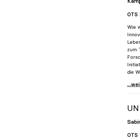
Kam
OTS 2
Wie w
Innov
Lebe
zum 
Forsc
Initi
die W
Alles
...we
UN
Sabin
OTS 1