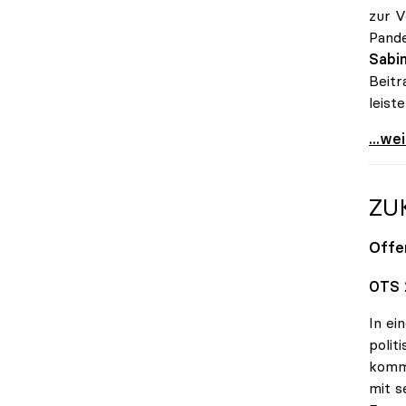
zur V
Pande
Sabin
Beitr
leiste
uniko
...we
ZU
Offe
OTS 
In ei
polit
kommt
mit s