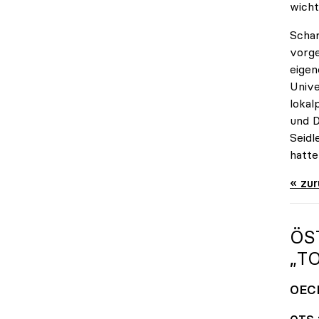
wicht
Schar
vorge
eigen
Unive
lokal
und D
Seidl
hatte
« zu
ÖS
„T
OECD