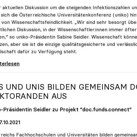
r aktuellen Diskussion um die steigenden Infektionszahlen u
t sich die Österreichische Universitätenkonferenz (uniko) hin
von Wissenschaftsfeindlichkeit. „Wir sind sehr besorgt übe
tlichen Diskussion, in der Wissenschaftler:innen immer öfte
n,“ so uniko-Präsidentin Sabine Seidler. Wissenschaft könne
zen, aber sie ist die einzige qualitätsgesicherte und verlässli
lschaft dafür zu Verfügung steht.
 stellt sich hinter Forscher:innen
iterlesen
S UND UNIS BILDEN GEMEINSAM 
KTORANDEN AUS
o
-Präsidentin Seidler zu Projekt "doc.funds.connect"
7.10.2021
reichs Fachhochschulen und Universitäten bilden gemeins