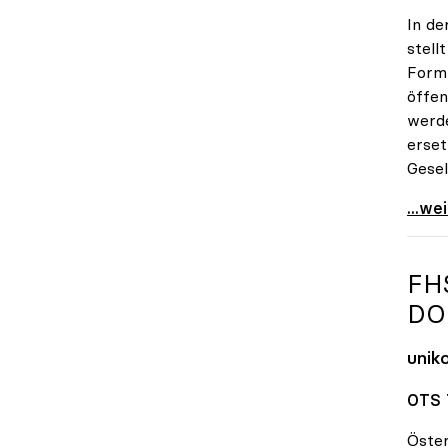
In de
stell
Form 
öffen
werde
erset
Gesel
uniko
...we
FH
DO
unik
OTS 
Öster