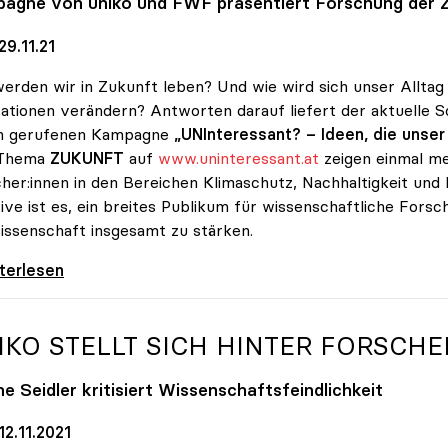
pagne von
uniko
und FWF präsentiert Forschung der 
9.11.21
erden wir in Zukunft leben? Und wie wird sich unser Alltag
ationen verändern? Antworten darauf liefert der aktuelle
n gerufenen Kampagne
„UNInteressant? – Ideen, die unse
Thema
ZUKUNFT
auf
www.uninteressant.at
zeigen einmal me
her:innen in den Bereichen Klimaschutz, Nachhaltigkeit und kü
ative ist es, ein breites Publikum für wissenschaftliche For
issenschaft insgesamt zu stärken.
 außer UNInteressant: So viel Wissenschaft
iterlesen
IKO
STELLT SICH HINTER FORSCHE
e Seidler kritisiert Wissenschaftsfeindlichkeit
2.11.2021