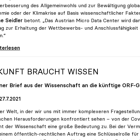
erbesserung des Allgemeinwohls und zur Bewältigung globa
mie oder der Klimakrise auf Basis wissenschaftlicher Fakte
e Seidler
betont. „Das Austrian Micro Data Center wird dam
ag zur Erhaltung der Wettbewerbs- und Anschlussfähigkeit
n.“
-Präsidentin Seidler: Austrian Micro Data
iterlesen
KUNFT BRAUCHT WISSEN
ner Brief aus der Wissenschaft an die künftige ORF-G
27.7.2021
ner Welt, in der wir uns mit immer komplexeren Fragestellu
ischen Herausforderungen konfrontiert sehen – von der Co
 der Wissenschaft eine große Bedeutung zu. Bei der Vermi
einem öffentlich-rechtlichen Auftrag eine Schlüsselrolle fü