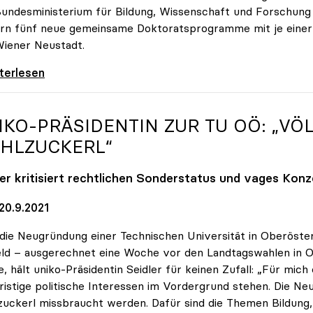
undesministerium für Bildung, Wissenschaft und Forschun
rn fünf neue gemeinsame Doktoratsprogramme mit je einer Mi
iener Neustadt.
und Unis bilden gemeinsam Doktorandinnen und
iterlesen
IKO
-PRÄSIDENTIN ZUR TU OÖ: „V
HLZUCKERL“
ler kritisiert rechtlichen Sonderstatus und vages Kon
20.9.2021
die Neugründung einer Technischen Universität in Oberöster
ld – ausgerechnet eine Woche vor den Landtagswahlen in O
, hält uniko-Präsidentin Seidler für keinen Zufall: „Für mich 
ristige politische Interessen im Vordergrund stehen. Die Neu
uckerl missbraucht werden. Dafür sind die Themen Bildung, F