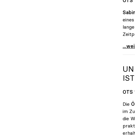
OTS 
Sabin
eines
lange
Zeitp
Öster
...we
UN
IS
OTS 
Die
Ö
im Zu
die W
prakt
erhal