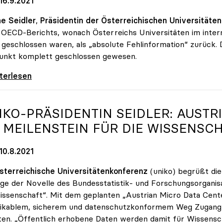
16.9.2021
e Seidler
,
Präsidentin der Österreichischen Universitäte
 OECD-Berichts, wonach Österreichs Universitäten im intern
 geschlossen waren, als „absolute Fehlinformation“ zurück. 
unkt komplett geschlossen gewesen.
reichische Unis weisen Bericht über
iterlesen
IKO
-PRÄSIDENTIN SEIDLER: AUSTR
T MEILENSTEIN FÜR DIE WISSENSC
10.8.2021
sterreichische Universitätenkonferenz
(uniko) begrüßt die
ge der Novelle des Bundesstatistik- und Forschungsorganisa
issenschaft“. Mit dem geplanten „Austrian Micro Data Cent
ikablem, sicherem und datenschutzkonformem Weg Zugang zu
ten. „Öffentlich erhobene Daten werden damit für Wissens