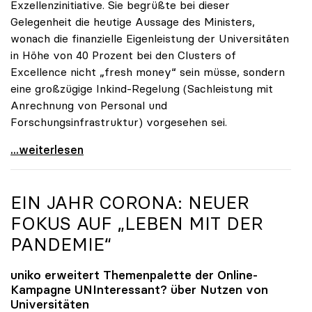
Exzellenzinitiative. Sie begrüßte bei dieser
Gelegenheit die heutige Aussage des Ministers,
wonach die finanzielle Eigenleistung der Universitäten
in Höhe von 40 Prozent bei den Clusters of
Excellence nicht „fresh money“ sein müsse, sondern
eine großzügige Inkind-Regelung (Sachleistung mit
Anrechnung von Personal und
Forschungsinfrastruktur) vorgesehen sei.
Seidler zur Exzellenzinitiative: Erfolg hängt von
...weiterlesen
EIN JAHR CORONA: NEUER
FOKUS AUF „LEBEN MIT DER
PANDEMIE“
uniko
erweitert Themenpalette der Online-
Kampagne UNInteressant? über Nutzen von
Universitäten