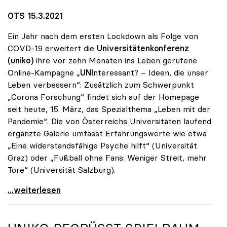
OTS 15.3.2021
Ein Jahr nach dem ersten Lockdown als Folge von
COVD-19 erweitert die
Universitätenkonferenz
(uniko)
ihre vor zehn Monaten ins Leben gerufene
Online-Kampagne „
UNI
nteressant? – Ideen, die unser
Leben verbessern“: Zusätzlich zum Schwerpunkt
„Corona Forschung“ findet sich auf der Homepage
seit heute, 15. März, das Spezialthema „Leben mit der
Pandemie“. Die von Österreichs Universitäten laufend
ergänzte Galerie umfasst Erfahrungswerte wie etwa
„Eine widerstandsfähige Psyche hilft“ (Universität
Graz) oder „Fußball ohne Fans: Weniger Streit, mehr
Tore“ (Universität Salzburg).
Ein Jahr Corona: Neuer Fokus auf „Leben mit der
...weiterlesen