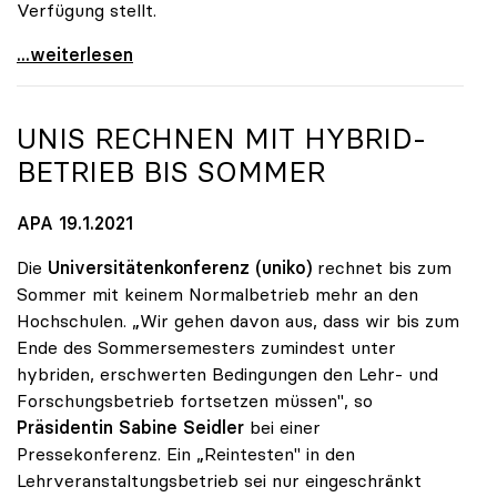
Verfügung stellt.
Seidler: „1 Million Euro für Antigen-Tests ist
...weiterlesen
UNIS RECHNEN MIT HYBRID-
BETRIEB BIS SOMMER
APA 19.1.2021
Die
Universitätenkonferenz (uniko)
rechnet bis zum
Sommer mit keinem Normalbetrieb mehr an den
Hochschulen. „Wir gehen davon aus, dass wir bis zum
Ende des Sommersemesters zumindest unter
hybriden, erschwerten Bedingungen den Lehr- und
Forschungsbetrieb fortsetzen müssen", so
Präsidentin Sabine Seidler
bei einer
Pressekonferenz. Ein „Reintesten" in den
Lehrveranstaltungsbetrieb sei nur eingeschränkt