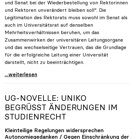
und Senat bei der Wiederbestellung von Rektorinnen
und Rektoren unverändert bleiben soll“. Die
Legitimation des Rektorats muss sowohl im Senat als
auch im Universitätsrat auf denselben
Mehrheitsverhältnissen beruhen, um das
Zusammenwirken der universitären Leitungsorgane
und das wechselseitige Vertrauen, das die Grundlage
für die erfolgreiche Leitung einer Universität
darstellt, nicht zu beeinträchtigen.
UG-Novelle: Gegen Änderungen bei Bestellung von
...weiterlesen
UG-NOVELLE:
UNIKO
BEGRÜSST ÄNDERUNGEN IM S
TUDIENRECHT
Kleinteilige Regelungen widersprechen
Autonomiegedanken / Gegen Einschränkung der