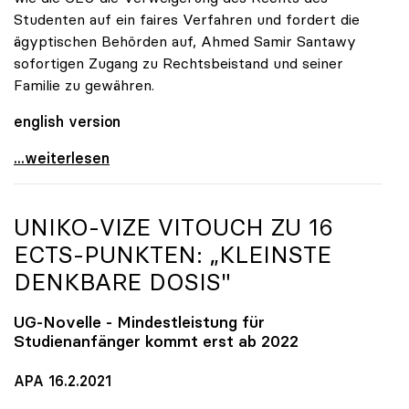
Studenten auf ein faires Verfahren und fordert die
ägyptischen Behörden auf, Ahmed Samir Santawy
sofortigen Zugang zu Rechtsbeistand und seiner
Familie zu gewähren.
english version
uniko fordert Freilassung und faires Verfahren für
...weiterlesen
UNIKO
-VIZE VITOUCH ZU 16
ECTS-PUNKTEN: „KLEINSTE
DENKBARE DOSIS"
UG-Novelle - Mindestleistung für
Studienanfänger kommt erst ab 2022
APA 16.2.2021