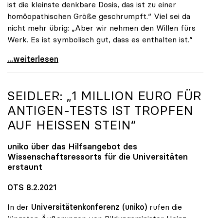
ist die kleinste denkbare Dosis, das ist zu einer
homöopathischen Größe geschrumpft.“ Viel sei da
nicht mehr übrig: „Aber wir nehmen den Willen fürs
Werk. Es ist symbolisch gut, dass es enthalten ist.“
uniko-Vize Vitouch zu 16 ECTS-Punkten: „Kleinste
...weiterlesen
SEIDLER: „1 MILLION EURO FÜR
ANTIGEN-TESTS IST TROPFEN
AUF HEISSEN STEIN“
uniko
über das Hilfsangebot des
Wissenschaftsressorts für die Universitäten
erstaunt
OTS 8.2.2021
In der
Universitätenkonferenz (uniko)
rufen die