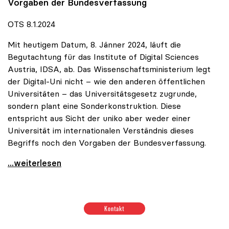
Vorgaben der Bundesverfassung
OTS 8.1.2024
Mit heutigem Datum, 8. Jänner 2024, läuft die
Begutachtung für das Institute of Digital Sciences
Austria, IDSA, ab. Das Wissenschaftsministerium legt
der Digital-Uni nicht – wie den anderen öffentlichen
Universitäten – das Universitätsgesetz zugrunde,
sondern plant eine Sonderkonstruktion. Diese
entspricht aus Sicht der uniko aber weder einer
Universität im internationalen Verständnis dieses
Begriffs noch den Vorgaben der Bundesverfassung.
uniko zu Gesetzesentwurf: Geplante Digital-Uni
...weiterlesen
Positionen zum Thema Budget & Ressourcen
|
Positione
Kontakt