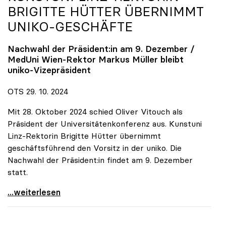
BRIGITTE HÜTTER ÜBERNIMMT
UNIKO
-GESCHÄFTE
Nachwahl der Präsident:in am 9. Dezember /
MedUni Wien-Rektor Markus Müller bleibt
uniko
-Vizepräsident
OTS 29. 10. 2024
Mit 28. Oktober 2024 schied Oliver Vitouch als
Präsident der Universitätenkonferenz aus. Kunstuni
Linz-Rektorin Brigitte Hütter übernimmt
geschäftsführend den Vorsitz in der uniko. Die
Nachwahl der Präsident:in findet am 9. Dezember
statt.
Vitouch-Nachfolge: Kunstuni Linz-Rektorin Brigitte
...weiterlesen