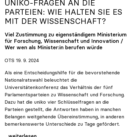
UNIKO
-FRAGEN AN DIE
PARTEIEN: WIE HALTEN SIE ES
MIT DER WISSENSCHAFT?
Viel Zustimmung zu eigenständigem Ministerium
für Forschung, Wissenschaft und Innovation /
Wer wen als Minister:in berufen würde
OTS 19. 9. 2024
Als eine Entscheidungshilfe für die bevorstehende
Nationalratswahl beleuchtet die
Universitätenkonferenz das Verhältnis der fünf
Parlamentsparteien zu Wissenschaft und Forschung.
Dazu hat die uniko vier Schlüsselfragen an die
Parteien gestellt, die Antworten haben in manchen
Belangen weitgehende Übereinstimmung, in anderen
bemerkenswerte Unterschiede zu Tage gefördert.
uniko-Fragen an die Parteien: Wie halten Sie es
...weiterlesen