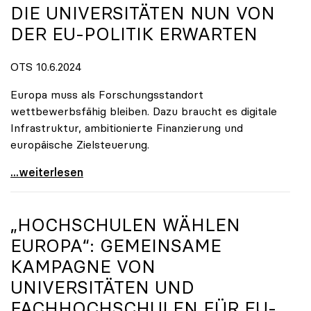
DIE UNIVERSITÄTEN NUN VON
DER EU-POLITIK ERWARTEN
OTS 10.6.2024
Europa muss als Forschungsstandort
wettbewerbsfähig bleiben. Dazu braucht es digitale
Infrastruktur, ambitionierte Finanzierung und
europäische Zielsteuerung.
Europa hat gewählt: Was die Universitäten nun von
...weiterlesen
„HOCHSCHULEN WÄHLEN
EUROPA“: GEMEINSAME
KAMPAGNE VON
UNIVERSITÄTEN UND
FACHHOCHSCHULEN FÜR EU-