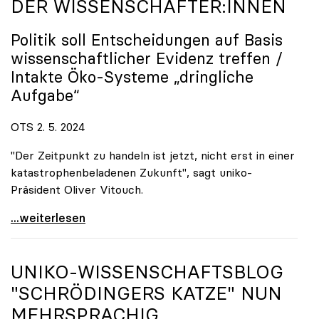
DER WISSENSCHAFTER:INNEN
Politik soll Entscheidungen auf Basis
wissenschaftlicher Evidenz treffen /
Intakte Öko-Systeme „dringliche
Aufgabe“
OTS 2. 5. 2024
"Der Zeitpunkt zu handeln ist jetzt, nicht erst in einer
katastrophenbeladenen Zukunft", sagt uniko-
Präsident Oliver Vitouch.
EU-Renaturierungsgesetz: uniko unterstützt Appell
...weiterlesen
UNIKO
-WISSENSCHAFTSBLOG
"SCHRÖDINGERS KATZE" NUN
MEHRSPRACHIG