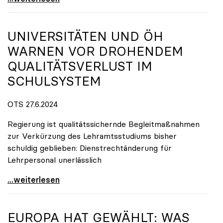
UNIVERSITÄTEN UND ÖH
WARNEN VOR DROHENDEM
QUALITÄTSVERLUST IM
SCHULSYSTEM
OTS 27.6.2024
Regierung ist qualitätssichernde Begleitmaßnahmen
zur Verkürzung des Lehramtsstudiums bisher
schuldig geblieben: Dienstrechtänderung für
Lehrpersonal unerlässlich
Universitäten und ÖH warnen vor drohendem
...weiterlesen
EUROPA HAT GEWÄHLT: WAS