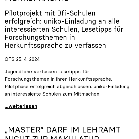
Pilotprojekt mit Bfi-Schulen
erfolgreich:
uniko
-Einladung an alle
interessierten Schulen, Lesetipps für
Forschungsthemen in
Herkunftssprache zu verfassen
OTS 25. 4. 2024
Jugendliche verfassen Lesetipps für
Forschungsthemen in ihrer Herkunftssprache.
Pilotphase erfolgreich abgeschlossen. uniko-Einladung
an interessierte Schulen zum Mitmachen
uniko-Wissenschaftsblog \"Schrödingers Katze\" nun
...weiterlesen
„MASTER“ DARF IM LEHRAMT
NICHT ZUR MAKULATUR