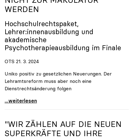
WERDEN
Hochschulrechtspaket,
Lehrer:innenausbildung und
akademische
Psychotherapieausbildung im Finale
OTS 21. 3. 2024
Uniko positiv zu gesetzlichen Neuerungen. Der
Lehramtsreform muss aber noch eine
Dienstrechtsänderung folgen
„Master“ darf im Lehramt nicht zur Makulatur
...weiterlesen
"WIR ZÄHLEN AUF DIE NEUEN
SUPERKRÄFTE UND IHRE