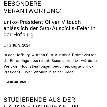
BESONDERE
VERANTWORTUNG"
uniko
-Präsident Oliver Vitouch
anlässlich der Sub-Auspiciis-Feier in
der Hofburg
OTS 18. 3. 2024
In der Hofburg wurden Sub-Auspiciis-Promovierten
die Ehrenringe überreicht. Besonders jetzt würde die
Welt der Höchstleistungen bedürfen, sagte uniko-
Präsident Oliver Vitouch in seiner Rede.
\"Wir zählen auf die neuen Superkräfte und ihre
...weiterlesen
STUDIERENDE AUS DER
UKRAINE DAUERHAFT IN