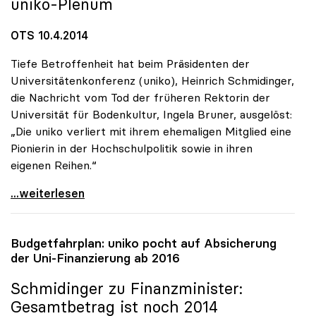
uniko
-Plenum
OTS 10.4.2014
Tiefe Betroffenheit hat beim Präsidenten der
Universitätenkonferenz (uniko), Heinrich Schmidinger,
die Nachricht vom Tod der früheren Rektorin der
Universität für Bodenkultur, Ingela Bruner, ausgelöst:
„Die uniko verliert mit ihrem ehemaligen Mitglied eine
Pionierin in der Hochschulpolitik sowie in ihren
eigenen Reihen.“
Universitätenkonferenz trauert um Ingela Bruner
...weiterlesen
Budgetfahrplan:
uniko
pocht auf Absicherung
der Uni-Finanzierung ab 2016
Schmidinger zu Finanzminister:
Gesamtbetrag ist noch 2014