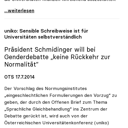
uniko-Appell an Politik: „Die Universitäten nicht
...weiterlesen
uniko
: Sensible Schreibweise ist für
Universitäten selbstverständlich
Präsident Schmidinger will bei
Genderdebatte „keine Rückkehr zur
Normalität“
OTS 17.7.2014
Der Vorschlag des Normungsinstitutes
„eingeschlechtlichen Formulierungen den Vorzug“ zu
geben, der durch den Offenen Brief zum Thema
„Sprachliche Gleichbehandlung“ ins Zentrum der
Debatte gerückt ist, wird auch von der
Österreichischen Universitätenkonferenz (uniko)