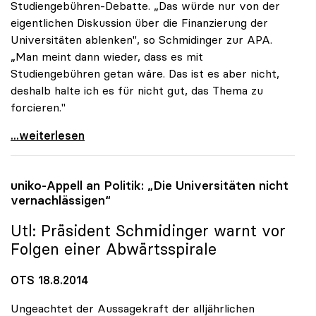
Studiengebühren-Debatte. „Das würde nur von der
eigentlichen Diskussion über die Finanzierung der
Universitäten ablenken", so Schmidinger zur APA.
„Man meint dann wieder, dass es mit
Studiengebühren getan wäre. Das ist es aber nicht,
deshalb halte ich es für nicht gut, das Thema zu
forcieren."
Rektoren-Chef: Gebühren-Diskussion lenkt von
...weiterlesen
uniko
-Appell an Politik: „Die Universitäten nicht
vernachlässigen“
Utl: Präsident Schmidinger warnt vor
Folgen einer Abwärtsspirale
OTS 18.8.2014
Ungeachtet der Aussagekraft der alljährlichen