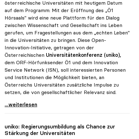
österreichische Universitäten mit heutigem Datum
auf dem Programm: Mit der Eröffnung des „Ö1
Hörsaals" wird eine neue Plattform für den Dialog
zwischen Wissenschaft und Gesellschaft ins Leben
gerufen, um Fragestellungen aus dem „echten Leben"
in die Universitäten zu bringen. Diese Open-
Innovation-Initiative, getragen von der
Österreichischen
Universitätenkonferenz (uniko),
dem ORF-Hörfunksender Ö1 und dem Innovation
Service Network (ISN), soll interessierten Personen
und Institutionen die Möglichkeit bieten, an
Österreichs Universitäten zusätzliche Impulse zu
setzen, die von gesellschaftlicher Relevanz sind.
uniko und ORF-Radio eröffnen „Ö1-Hörsaal\"
...weiterlesen
uniko
: Regierungsumbildung als Chance zur
Stärkung der Universitäten