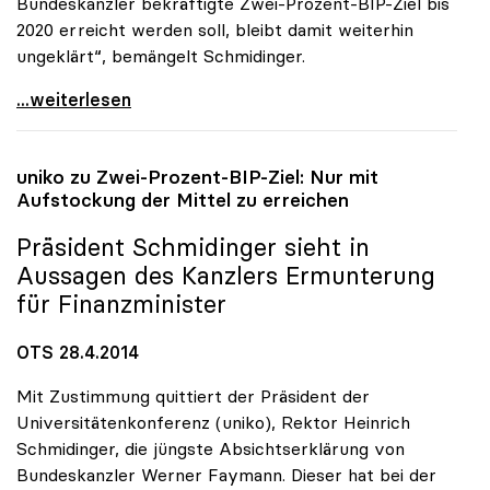
Bundeskanzler bekräftigte Zwei-Prozent-BIP-Ziel bis
2020 erreicht werden soll, bleibt damit weiterhin
ungeklärt“, bemängelt Schmidinger.
uniko zu Budgetrede: „Längerfristige Perspektive
...weiterlesen
uniko
zu Zwei-Prozent-BIP-Ziel: Nur mit
Aufstockung der Mittel zu erreichen
Präsident Schmidinger sieht in
Aussagen des Kanzlers Ermunterung
für Finanzminister
OTS 28.4.2014
Mit Zustimmung quittiert der Präsident der
Universitätenkonferenz (uniko), Rektor Heinrich
Schmidinger, die jüngste Absichtserklärung von
Bundeskanzler Werner Faymann. Dieser hat bei der