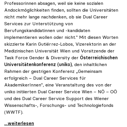
Professorinnen absagen, weil sie keine sozialen
Andockmöglichkeiten finden, sollten die Universitäten
nicht mehr lange nachdenken, ob sie Dual Career
Services zur Unterstützung von
Berufungskandidatinnen und -kandidaten
implementieren wollen oder nicht." Mit diesen Worten
skizzierte Karin Gutiérrez-Lobos, Vizerektorin an der
Medizinischen Universität Wien und Vorsitzende der
Task Force Gender & Diversity der
Österreichischen
Universitätenkonferenz (uniko)
, den inhaltlichen
Rahmen der gestrigen Konferenz „Gemeinsam
erfolgreich – Dual Career Services für
AkademikerInnen", eine Veranstaltung des von der
uniko initiierten Dual Career Service Wien – NÖ – OÖ
und des Dual Career Service Support des Wiener
Wissenschafts-, Forschungs- und Technologiefonds
(WWTF).
uniko forciert Dual Career Service für
...weiterlesen