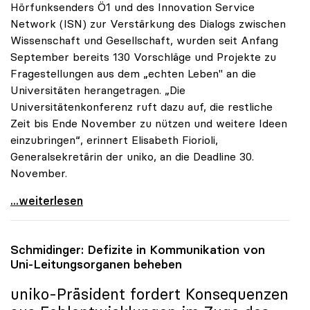
Hörfunksenders Ö1 und des Innovation Service
Network (ISN) zur Verstärkung des Dialogs zwischen
Wissenschaft und Gesellschaft, wurden seit Anfang
September bereits 130 Vorschläge und Projekte zu
Fragestellungen aus dem „echten Leben" an die
Universitäten herangetragen. „Die
Universitätenkonferenz ruft dazu auf, die restliche
Zeit bis Ende November zu nützen und weitere Ideen
einzubringen“, erinnert Elisabeth Fiorioli,
Generalsekretärin der uniko, an die Deadline 30.
November.
Ö1-Hörsaal: Bisher 130 Ideen zum Dialog mit
...weiterlesen
Schmidinger: Defizite in Kommunikation von
Uni-Leitungsorganen beheben
uniko
-Präsident fordert Konsequenzen