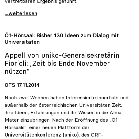
vertretbaren Ergebnis geführt.
UG-Novelle: uniko begrüsst konstruktive Haltung
...weiterlesen
Ö1-Hörsaal: Bisher 130 Ideen zum Dialog mit
Universitäten
Appell von
uniko
-Generalsekretärin
Fiorioli: „Zeit bis Ende November
nützen“
OTS 17.11.2014
Noch zwei Wochen haben Interessierte innerhalb und
außerhalb der österreichischen Universitäten Zeit,
ihre Ideen, Erfahrungen und ihr Wissen in die Alma
Mater einzubringen. Nach der Eröffnung des „Ö1
Hörsaals", einer neuen Plattform der
Universitätenkonferenz (uniko),
des ORF-