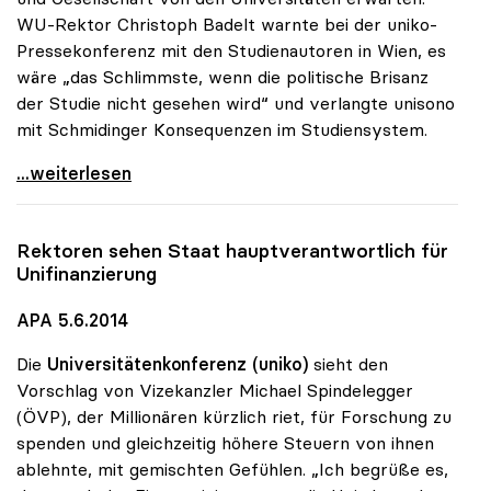
WU-Rektor Christoph Badelt warnte bei der uniko-
Pressekonferenz mit den Studienautoren in Wien, es
wäre „das Schlimmste, wenn die politische Brisanz
der Studie nicht gesehen wird“ und verlangte unisono
mit Schmidinger Konsequenzen im Studiensystem.
Schmidinger zu IHS-Studie: „Erwarte
...weiterlesen
Rektoren sehen Staat hauptverantwortlich für
Unifinanzierung
APA 5.6.2014
Die
Universitätenkonferenz (uniko)
sieht den
Vorschlag von Vizekanzler Michael Spindelegger
(ÖVP), der Millionären kürzlich riet, für Forschung zu
spenden und gleichzeitig höhere Steuern von ihnen
ablehnte, mit gemischten Gefühlen. „Ich begrüße es,