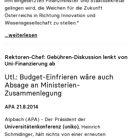
ihm eingesetzten Finanzminister und Staatssekretär
gelingen wird, die Weichen für die Zukunft
Österreichs in Richtung Innovation und
Wissensgesellschaft zu stellen.“
uniko: Regierungsumbildung als Chance zur Stärkung
...weiterlesen
Rektoren-Chef: Gebühren-Diskussion lenkt von
Uni-Finanzierung ab
Utl.: Budget-Einfrieren wäre auch
Absage an Ministerien-
Zusammenlegung
APA 21.8.2014
Alpbach (APA) - Der Präsident der
Universitätenkonferenz (uniko)
, Heinrich
Schmidinger, hält nichts von einer erneuten