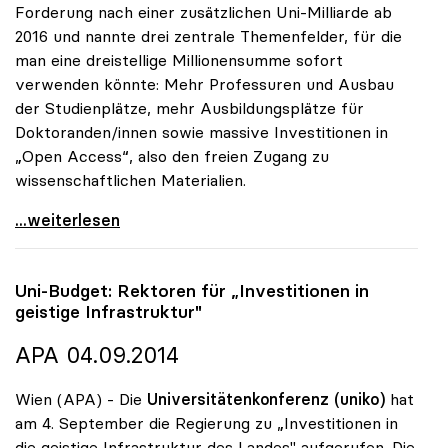
Forderung nach einer zusätzlichen Uni-Milliarde ab
2016 und nannte drei zentrale Themenfelder, für die
man eine dreistellige Millionensumme sofort
verwenden könnte: Mehr Professuren und Ausbau
der Studienplätze, mehr Ausbildungsplätze für
Doktoranden/innen sowie massive Investitionen in
„Open Access“, also den freien Zugang zu
wissenschaftlichen Materialien.
uniko will Investitionen in mehr Studienplätze,
...weiterlesen
Uni-Budget: Rektoren für „Investitionen in
geistige Infrastruktur"
APA 04.09.2014
Wien (APA) - Die
Universitätenkonferenz (uniko)
hat
am 4. September die Regierung zu „Investitionen in
die geistige Infrastruktur des Landes" aufgerufen. Die