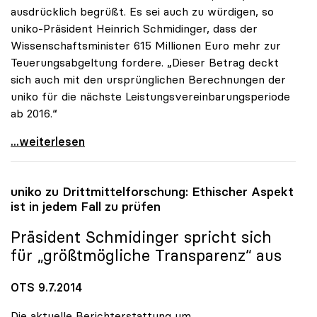
ausdrücklich begrüßt. Es sei auch zu würdigen, so
uniko-Präsident Heinrich Schmidinger, dass der
Wissenschaftsminister 615 Millionen Euro mehr zur
Teuerungsabgeltung fordere. „Dieser Betrag deckt
sich auch mit den ursprünglichen Berechnungen der
uniko für die nächste Leistungsvereinbarungsperiode
ab 2016.“
uniko pocht auf zusätzliche Milliarde für die
...weiterlesen
uniko
zu Drittmittelforschung: Ethischer Aspekt
ist in jedem Fall zu prüfen
Präsident Schmidinger spricht sich
für „größtmögliche Transparenz“ aus
OTS 9.7.2014
Die aktuelle Berichterstattung um