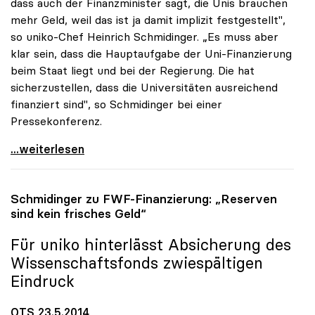
dass auch der Finanzminister sagt, die Unis brauchen
mehr Geld, weil das ist ja damit implizit festgestellt",
so uniko-Chef Heinrich Schmidinger. „Es muss aber
klar sein, dass die Hauptaufgabe der Uni-Finanzierung
beim Staat liegt und bei der Regierung. Die hat
sicherzustellen, dass die Universitäten ausreichend
finanziert sind", so Schmidinger bei einer
Pressekonferenz.
Rektoren sehen Staat hauptverantwortlich für
...weiterlesen
Schmidinger zu FWF-Finanzierung: „Reserven
sind kein frisches Geld“
Für
uniko
hinterlässt Absicherung des
Wissenschaftsfonds zwiespältigen
Eindruck
OTS 23.5.2014