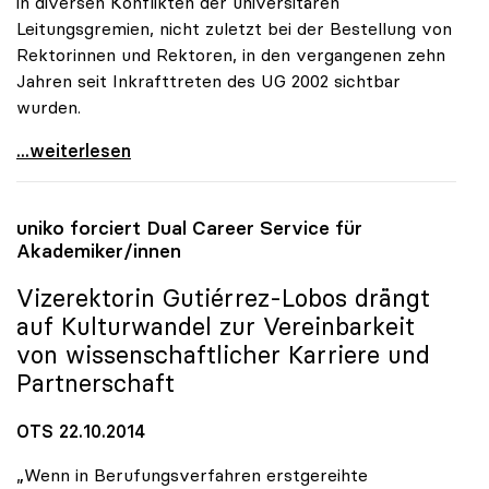
in diversen Konflikten der universitären
Leitungsgremien, nicht zuletzt bei der Bestellung von
Rektorinnen und Rektoren, in den vergangenen zehn
Jahren seit Inkrafttreten des UG 2002 sichtbar
wurden.
Schmidinger: Defizite in Kommunikation von
...weiterlesen
uniko
forciert Dual Career Service für
Akademiker/innen
Vizerektorin Gutiérrez-Lobos drängt
auf Kulturwandel zur Vereinbarkeit
von wissenschaftlicher Karriere und
Partnerschaft
OTS 22.10.2014
„Wenn in Berufungsverfahren erstgereihte