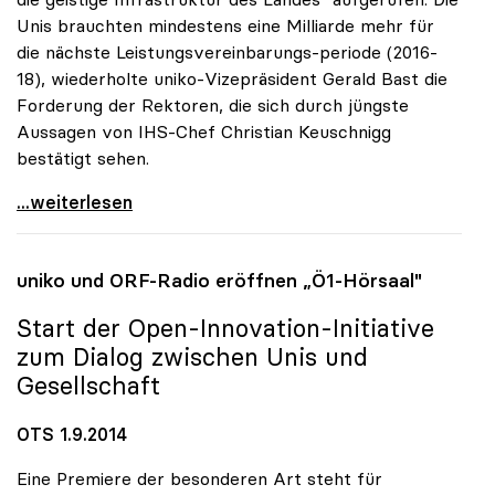
Unis brauchten mindestens eine Milliarde mehr für
die nächste Leistungsvereinbarungs-periode (2016-
18), wiederholte uniko-Vizepräsident Gerald Bast die
Forderung der Rektoren, die sich durch jüngste
Aussagen von IHS-Chef Christian Keuschnigg
bestätigt sehen.
Uni-Budget: Rektoren für „Investitionen in
...weiterlesen
uniko
und ORF-Radio eröffnen „Ö1-Hörsaal"
Start der Open-Innovation-Initiative
zum Dialog zwischen Unis und
Gesellschaft
OTS 1.9.2014
Eine Premiere der besonderen Art steht für