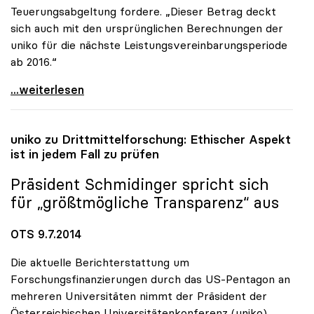
Teuerungsabgeltung fordere. „Dieser Betrag deckt
sich auch mit den ursprünglichen Berechnungen der
uniko für die nächste Leistungsvereinbarungsperiode
ab 2016.“
uniko pocht auf zusätzliche Milliarde für die
...weiterlesen
uniko
zu Drittmittelforschung: Ethischer Aspekt
ist in jedem Fall zu prüfen
Präsident Schmidinger spricht sich
für „größtmögliche Transparenz“ aus
OTS 9.7.2014
Die aktuelle Berichterstattung um
Forschungsfinanzierungen durch das US-Pentagon an
mehreren Universitäten nimmt der Präsident der
Österreichischen Universitätenkonferenz (uniko),