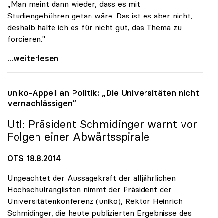
„Man meint dann wieder, dass es mit
Studiengebühren getan wäre. Das ist es aber nicht,
deshalb halte ich es für nicht gut, das Thema zu
forcieren."
Rektoren-Chef: Gebühren-Diskussion lenkt von
...weiterlesen
uniko
-Appell an Politik: „Die Universitäten nicht
vernachlässigen“
Utl: Präsident Schmidinger warnt vor
Folgen einer Abwärtsspirale
OTS 18.8.2014
Ungeachtet der Aussagekraft der alljährlichen
Hochschulranglisten nimmt der Präsident der
Universitätenkonferenz (uniko), Rektor Heinrich
Schmidinger, die heute publizierten Ergebnisse des