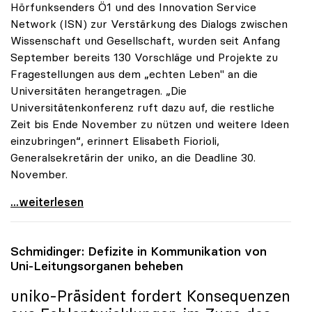
Hörfunksenders Ö1 und des Innovation Service
Network (ISN) zur Verstärkung des Dialogs zwischen
Wissenschaft und Gesellschaft, wurden seit Anfang
September bereits 130 Vorschläge und Projekte zu
Fragestellungen aus dem „echten Leben" an die
Universitäten herangetragen. „Die
Universitätenkonferenz ruft dazu auf, die restliche
Zeit bis Ende November zu nützen und weitere Ideen
einzubringen“, erinnert Elisabeth Fiorioli,
Generalsekretärin der uniko, an die Deadline 30.
November.
Ö1-Hörsaal: Bisher 130 Ideen zum Dialog mit
...weiterlesen
Schmidinger: Defizite in Kommunikation von
Uni-Leitungsorganen beheben
uniko
-Präsident fordert Konsequenzen