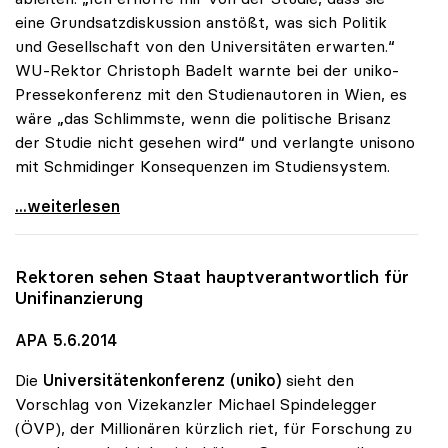
eine Grundsatzdiskussion anstößt, was sich Politik
und Gesellschaft von den Universitäten erwarten.“
WU-Rektor Christoph Badelt warnte bei der uniko-
Pressekonferenz mit den Studienautoren in Wien, es
wäre „das Schlimmste, wenn die politische Brisanz
der Studie nicht gesehen wird“ und verlangte unisono
mit Schmidinger Konsequenzen im Studiensystem.
Schmidinger zu IHS-Studie: „Erwarte
...weiterlesen
Rektoren sehen Staat hauptverantwortlich für
Unifinanzierung
APA 5.6.2014
Die
Universitätenkonferenz (uniko)
sieht den
Vorschlag von Vizekanzler Michael Spindelegger
(ÖVP), der Millionären kürzlich riet, für Forschung zu