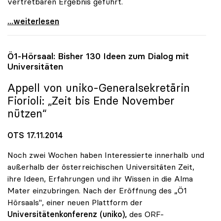
vertretbaren Ergebnis geführt.
UG-Novelle: uniko begrüsst konstruktive Haltung
...weiterlesen
Ö1-Hörsaal: Bisher 130 Ideen zum Dialog mit
Universitäten
Appell von
uniko
-Generalsekretärin
Fiorioli: „Zeit bis Ende November
nützen“
OTS 17.11.2014
Noch zwei Wochen haben Interessierte innerhalb und
außerhalb der österreichischen Universitäten Zeit,
ihre Ideen, Erfahrungen und ihr Wissen in die Alma
Mater einzubringen. Nach der Eröffnung des „Ö1
Hörsaals", einer neuen Plattform der
Universitätenkonferenz (uniko),
des ORF-