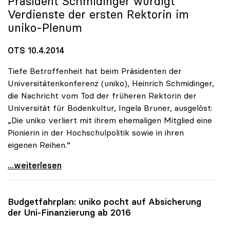
Präsident Schmidinger würdigt
Verdienste der ersten Rektorin im
uniko
-Plenum
OTS 10.4.2014
Tiefe Betroffenheit hat beim Präsidenten der
Universitätenkonferenz (uniko), Heinrich Schmidinger,
die Nachricht vom Tod der früheren Rektorin der
Universität für Bodenkultur, Ingela Bruner, ausgelöst:
„Die uniko verliert mit ihrem ehemaligen Mitglied eine
Pionierin in der Hochschulpolitik sowie in ihren
eigenen Reihen.“
Universitätenkonferenz trauert um Ingela Bruner
...weiterlesen
Budgetfahrplan:
uniko
pocht auf Absicherung
der Uni-Finanzierung ab 2016