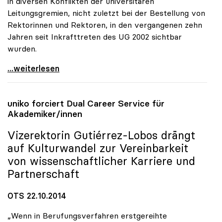
in diversen Konflikten der universitären
Leitungsgremien, nicht zuletzt bei der Bestellung von
Rektorinnen und Rektoren, in den vergangenen zehn
Jahren seit Inkrafttreten des UG 2002 sichtbar
wurden.
Schmidinger: Defizite in Kommunikation von
...weiterlesen
uniko
forciert Dual Career Service für
Akademiker/innen
Vizerektorin Gutiérrez-Lobos drängt
auf Kulturwandel zur Vereinbarkeit
von wissenschaftlicher Karriere und
Partnerschaft
OTS 22.10.2014
„Wenn in Berufungsverfahren erstgereihte