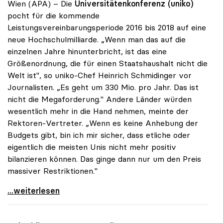
Wien (APA) – Die
Universitätenkonferenz (uniko)
pocht für die kommende
Leistungsvereinbarungsperiode 2016 bis 2018 auf eine
neue Hochschulmilliarde. „Wenn man das auf die
einzelnen Jahre hinunterbricht, ist das eine
Größenordnung, die für einen Staatshaushalt nicht die
Welt ist", so uniko-Chef Heinrich Schmidinger vor
Journalisten. „Es geht um 330 Mio. pro Jahr. Das ist
nicht die Megaforderung." Andere Länder würden
wesentlich mehr in die Hand nehmen, meinte der
Rektoren-Vertreter. „Wenn es keine Anhebung der
Budgets gibt, bin ich mir sicher, dass etliche oder
eigentlich die meisten Unis nicht mehr positiv
bilanzieren können. Das ginge dann nur um den Preis
massiver Restriktionen."
uniko: Uni-Milliarde ist „keine Megaforderung\"
...weiterlesen