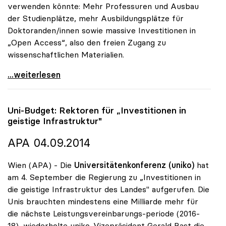
verwenden könnte: Mehr Professuren und Ausbau
der Studienplätze, mehr Ausbildungsplätze für
Doktoranden/innen sowie massive Investitionen in
„Open Access“, also den freien Zugang zu
wissenschaftlichen Materialien.
uniko will Investitionen in mehr Studienplätze,
...weiterlesen
Uni-Budget: Rektoren für „Investitionen in
geistige Infrastruktur"
APA 04.09.2014
Wien (APA) - Die
Universitätenkonferenz (uniko)
hat
am 4. September die Regierung zu „Investitionen in
die geistige Infrastruktur des Landes" aufgerufen. Die
Unis brauchten mindestens eine Milliarde mehr für
die nächste Leistungsvereinbarungs-periode (2016-
18), wiederholte uniko-Vizepräsident Gerald Bast die