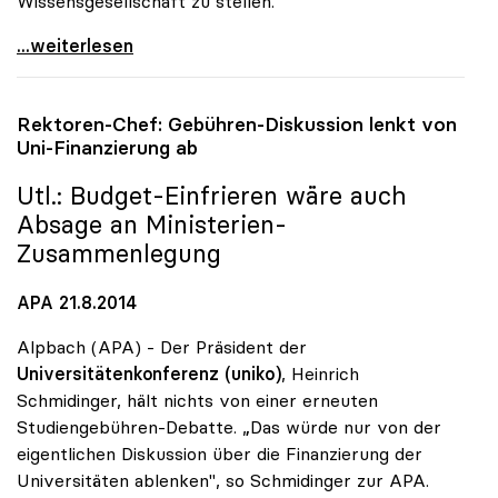
Wissensgesellschaft zu stellen.“
uniko: Regierungsumbildung als Chance zur Stärkung
...weiterlesen
Rektoren-Chef: Gebühren-Diskussion lenkt von
Uni-Finanzierung ab
Utl.: Budget-Einfrieren wäre auch
Absage an Ministerien-
Zusammenlegung
APA 21.8.2014
Alpbach (APA) - Der Präsident der
Universitätenkonferenz (uniko)
, Heinrich
Schmidinger, hält nichts von einer erneuten
Studiengebühren-Debatte. „Das würde nur von der
eigentlichen Diskussion über die Finanzierung der
Universitäten ablenken", so Schmidinger zur APA.