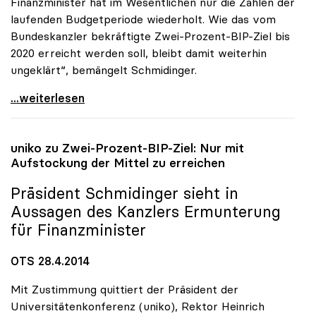
Finanzminister hat im Wesentlichen nur die Zahlen der
laufenden Budgetperiode wiederholt. Wie das vom
Bundeskanzler bekräftigte Zwei-Prozent-BIP-Ziel bis
2020 erreicht werden soll, bleibt damit weiterhin
ungeklärt“, bemängelt Schmidinger.
uniko zu Budgetrede: „Längerfristige Perspektive
...weiterlesen
uniko
zu Zwei-Prozent-BIP-Ziel: Nur mit
Aufstockung der Mittel zu erreichen
Präsident Schmidinger sieht in
Aussagen des Kanzlers Ermunterung
für Finanzminister
OTS 28.4.2014
Mit Zustimmung quittiert der Präsident der
Universitätenkonferenz (uniko), Rektor Heinrich