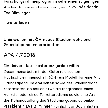
Forschungsrahmenprogramm sehe einen zu geringen
Anstieg für diesen Bereich vor, so
uniko-Präsidentin
Eva Blimlinger
.
EU-Forschung: Unis wollen Fassmann als Anwalt der
...weiterlesen
Unis wollen mit ÖH neues Studienrecht und
Grundstipendium erarbeiten
APA 4.7.2018
Die
Universitätenkonferenz (uniko)
will in
Zusammenarbeit mit der Österreichischen
HochschülerInnenschaft (ÖH) ein Modell für eine Art
Grundstipendium erarbeiten sowie das Studienrecht
reformieren. So soll es etwa die Möglichkeit eines
Vollzeit- oder eines Teilzeitstudiums sowie eine Art
der Ruhendstellung des Studiums geben, so
uniko-
Präsidentin Eva Blimlinger
kürzlich vor Journalisten.