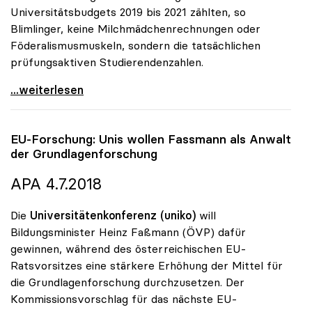
Universitätsbudgets 2019 bis 2021 zählten, so
Blimlinger, keine Milchmädchenrechnungen oder
Föderalismusmuskeln, sondern die tatsächlichen
prüfungsaktiven Studierendenzahlen.
Blimlinger: „Regionaler BIP-Anteil ist für
...weiterlesen
EU-Forschung: Unis wollen Fassmann als Anwalt
der Grundlagenforschung
APA 4.7.2018
Die
Universitätenkonferenz (uniko)
will
Bildungsminister Heinz Faßmann (ÖVP) dafür
gewinnen, während des österreichischen EU-
Ratsvorsitzes eine stärkere Erhöhung der Mittel für
die Grundlagenforschung durchzusetzen. Der
Kommissionsvorschlag für das nächste EU-