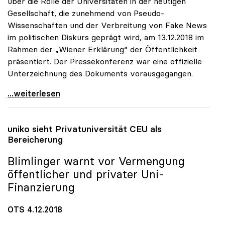
über die Rolle der Universitäten in der heutigen
Gesellschaft, die zunehmend von Pseudo-
Wissenschaften und der Verbreitung von Fake News
im politischen Diskurs geprägt wird, am 13.12.2018 im
Rahmen der „Wiener Erklärung“ der Öffentlichkeit
präsentiert. Der Pressekonferenz war eine offizielle
Unterzeichnung des Dokuments vorausgegangen.
Sorge um Bedrohung der wissenschaftlichen Freiheit
...weiterlesen
uniko
sieht Privatuniversität CEU als
Bereicherung
Blimlinger warnt vor Vermengung
öffentlicher und privater Uni-
Finanzierung
OTS 4.12.2018