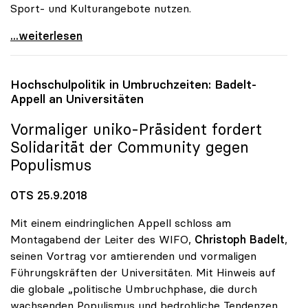
Sport- und Kulturangebote nutzen.
Universitäten setzen weiter auf MORE-Initiative
...weiterlesen
Hochschulpolitik in Umbruchzeiten: Badelt-
Appell an Universitäten
Vormaliger
uniko
-Präsident fordert
Solidarität der Community gegen
Populismus
OTS 25.9.2018
Mit einem eindringlichen Appell schloss am
Montagabend der Leiter des WIFO,
Christoph Badelt
,
seinen Vortrag vor amtierenden und vormaligen
Führungskräften der Universitäten. Mit Hinweis auf
die globale „politische Umbruchphase, die durch
wachsenden Populismus und bedrohliche Tendenzen