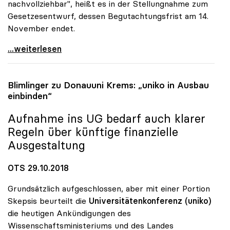
nachvollziehbar", heißt es in der Stellungnahme zum
Gesetzesentwurf, dessen Begutachtungsfrist am 14.
November endet.
Donau-Uni: uniko gegen Aufnahme ins
...weiterlesen
Blimlinger zu Donauuni Krems: „
uniko
in Ausbau
einbinden“
Aufnahme ins UG bedarf auch klarer
Regeln über künftige finanzielle
Ausgestaltung
OTS 29.10.2018
Grundsätzlich aufgeschlossen, aber mit einer Portion
Skepsis beurteilt die
Universitätenkonferenz (uniko)
die heutigen Ankündigungen des
Wissenschaftsministeriums und des Landes