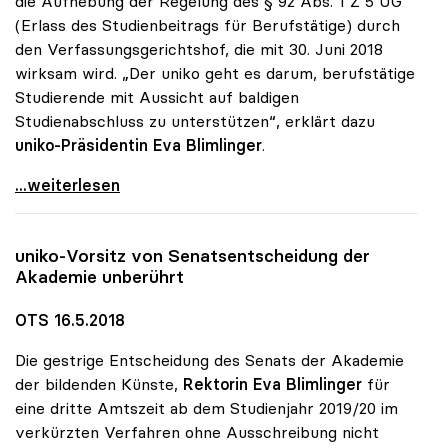
die Aufhebung der Regelung des § 92 Abs. 1 Z 5 UG
(Erlass des Studienbeitrags für Berufstätige) durch
den Verfassungsgerichtshof, die mit 30. Juni 2018
wirksam wird. „Der uniko geht es darum, berufstätige
Studierende mit Aussicht auf baldigen
Studienabschluss zu unterstützen“, erklärt dazu
uniko-Präsidentin Eva Blimlinger
.
uniko-Empfehlung zu Studienbeiträgen von
...weiterlesen
uniko
-Vorsitz von Senatsentscheidung der
Akademie unberührt
OTS 16.5.2018
Die gestrige Entscheidung des Senats der Akademie
der bildenden Künste,
Rektorin Eva Blimlinger
für
eine dritte Amtszeit ab dem Studienjahr 2019/20 im
verkürzten Verfahren ohne Ausschreibung nicht