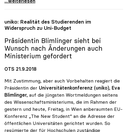
Meisterprüfung: uniko warnt vor falschen
...weiterlesen
uniko
: Realität des Studierenden im
Widerspruch zu Uni-Budget
Präsidentin Blimlinger sieht bei
Wunsch nach Änderungen auch
Ministerium gefordert
OTS 21.9.2018
Mit Zustimmung, aber auch Vorbehalten reagiert die
Präsidentin der
Universitätenkonferenz (uniko),
Eva
Blimlinger,
auf die jüngsten Wortmeldungen seitens
des Wissenschaftsministeriums, die im Rahmen der
gestern und heute, Freitag, in Wien anberaumten EU-
Konferenz „The New Student“ an die Adresse der
öffentlichen Universitäten gerichtet wurden. So
resümierte der für Hochschulen zuständige