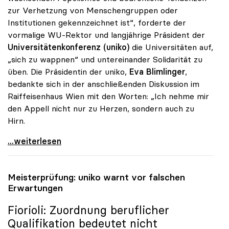
zur Verhetzung von Menschengruppen oder
Institutionen gekennzeichnet ist“, forderte der
vormalige WU-Rektor und langjährige Präsident der
Universitätenkonferenz (uniko)
die Universitäten auf,
„sich zu wappnen“ und untereinander Solidarität zu
üben. Die Präsidentin der uniko,
Eva Blimlinger
,
bedankte sich in der anschließenden Diskussion im
Raiffeisenhaus Wien mit den Worten: „Ich nehme mir
den Appell nicht nur zu Herzen, sondern auch zu
Hirn.
Hochschulpolitik in Umbruchzeiten: Badelt-Appell
...weiterlesen
Meisterprüfung:
uniko
warnt vor falschen
Erwartungen
Fiorioli: Zuordnung beruflicher
Qualifikation bedeutet nicht