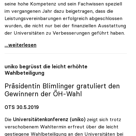
seine hohe Kompetenz und sein Fachwissen speziell
im vergangenen Jahr dazu beigetragen, dass die
Leistungsvereinbarungen erfolgreich abgeschlossen
wurden, die nicht nur bei der finanziellen Ausstattung
der Universitäten zu Verbesserungen geführt haben.
uniko bedauert Abgang von Heinz Fassmann
...weiterlesen
uniko
begrüsst die leicht erhöhte
Wahlbeteiligung
Präsidentin Blimlinger gratuliert den
Gewinnern der ÖH-Wahl
OTS 30.5.2019
Die
Universitätenkonferenz (uniko)
zeigt sich trotz
verschobenem Wahltermin erfreut über die leicht
gestiegene Wahlbeteiligung an den Universitäten bei