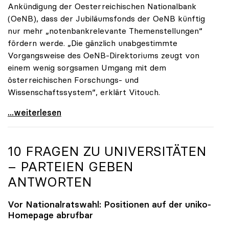
Ankündigung der Oesterreichischen Nationalbank
(OeNB), dass der Jubiläumsfonds der OeNB künftig
nur mehr „notenbankrelevante Themenstellungen“
fördern werde. „Die gänzlich unabgestimmte
Vorgangsweise des OeNB-Direktoriums zeugt von
einem wenig sorgsamen Umgang mit dem
österreichischen Forschungs- und
Wissenschaftssystem“, erklärt Vitouch.
OeNB-Jubiläumsfonds: uniko-Kritik an „wenig
...weiterlesen
10 FRAGEN ZU UNIVERSITÄTEN
– PARTEIEN GEBEN
ANTWORTEN
Vor Nationalratswahl: Positionen auf der
uniko
-
Homepage abrufbar