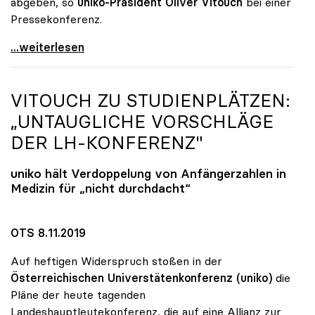
abgeben, so
uniko-Präsident Oliver Vitouch
bei einer
Pressekonferenz.
Unis wollen Budgetsteigerung und
...weiterlesen
VITOUCH ZU STUDIENPLÄTZEN:
„UNTAUGLICHE VORSCHLÄGE
DER LH-KONFERENZ"
uniko
hält Verdoppelung von Anfängerzahlen in
Medizin für „nicht durchdacht“
OTS 8.11.2019
Auf heftigen Widerspruch stoßen in der
Österreichischen Universtätenkonferenz (uniko)
die
Pläne der heute tagenden
Landeshauptleutekonferenz, die auf eine Allianz zur