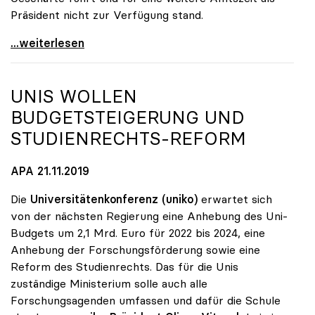
Präsident nicht zur Verfügung stand.
Sabine Seidler zur Präsidentin der uniko gewählt
...weiterlesen
UNIS WOLLEN
BUDGETSTEIGERUNG UND
STUDIENRECHTS-REFORM
APA 21.11.2019
Die
Universitätenkonferenz (uniko)
erwartet sich
von der nächsten Regierung eine Anhebung des Uni-
Budgets um 2,1 Mrd. Euro für 2022 bis 2024, eine
Anhebung der Forschungsförderung sowie eine
Reform des Studienrechts. Das für die Unis
zuständige Ministerium solle auch alle
Forschungsagenden umfassen und dafür die Schule