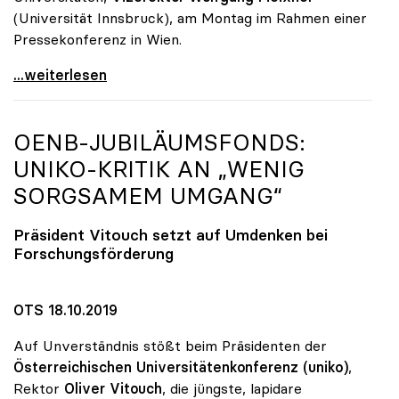
(Universität Innsbruck), am Montag im Rahmen einer
Pressekonferenz in Wien.
„Promotion ohne Limit“: Überraschende Qualität bei
...weiterlesen
OENB-JUBILÄUMSFONDS:
UNIKO
-KRITIK AN „WENIG
SORGSAMEM UMGANG“
Präsident Vitouch setzt auf Umdenken bei
Forschungsförderung
OTS 18.10.2019
Auf Unverständnis stößt beim Präsidenten der
Österreichischen Universitätenkonferenz (uniko)
,
Rektor
Oliver Vitouch
, die jüngste, lapidare