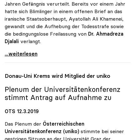
Jahren Gefängnis verurteilt. Bereits vor einem Jahr
hatte sich Blimlinger in einem offenen Brief an das
iranische Staatsoberhaupt, Ayatollah Ali Khamenei,
gewandt und die Aufhebung der Todesstrafe sowie
die bedingungslose Freilassung von
Dr. Ahmadreza
Djalali
verlangt.
uniko für Freilassung von Aktivistin und Forscher
...weiterlesen
Donau-Uni Krems wird Mitglied der
uniko
Plenum der Universitätenkonferenz
stimmt Antrag auf Aufnahme zu
OTS 12.3.2019
Das Plenum der
Österreichischen
Universitätenkonferenz (uniko)
stimmte bei seiner
gestrigen Sitzung an der Universität Graz der