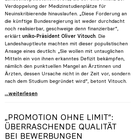
Verdoppelung der Medizinstudienplätze für
Neuinskribierende hinauslaufen. „Diese Forderung an
die künftige Bundesregierung ist weder durchdacht
noch realisierbar, geschweige denn finanzierbar“,
erklärt
uniko-Präsident Oliver Vitouch
. Die
Landeshauptleute machten mit dieser populistischen
Ansage eines deutlich: „Sie wollen mit untauglichen
Mitteln ein von ihnen erkanntes Defizit bekämpfen,
nämlich den punktuellen Mangel an Ärztinnen und
Ärzten, dessen Ursache nicht in der Zeit vor, sondern
nach dem Studium begründet wird“, betont Vitouch.
Vitouch zu Studienplätzen: „Untaugliche Vorschläge
...weiterlesen
„PROMOTION OHNE LIMIT“:
ÜBERRASCHENDE QUALITÄT
BEI BEWERBUNGEN