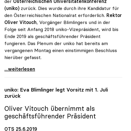
der
Österreichischen Universitätenkonferenz
(uniko)
zurück. Dies wurde durch ihre Kandidatur für
den Österreichischen Nationalrat erforderlich.
Rektor
Oliver Vitouch
, Vorgänger Blimlingers und in der
Folge seit Anfang 2018 uniko-Vizepräsident, wird bis
Ende 2019 als geschäftsführender Präsident
fungieren. Das Plenum der uniko hat bereits am
vergangenen Montag einen einstimmigen Beschluss
hierüber gefasst.
uniko-Vorsitz: Vitouch folgt auf Blimlinger
...weiterlesen
uniko
: Eva Blimlinger legt Vorsitz mit 1. Juli
zurück
Oliver Vitouch übernimmt als
geschäftsführender Präsident
OTS 25.6.2019