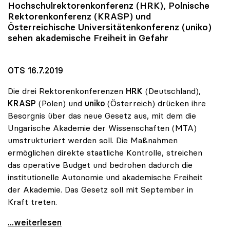
Hochschulrektorenkonferenz (HRK), Polnische
Rektorenkonferenz (KRASP) und
Österreichische Universitätenkonferenz (
uniko
)
sehen akademische Freiheit in Gefahr
OTS 16.7.2019
Die drei Rektorenkonferenzen
HRK
(Deutschland),
KRASP
(Polen) und
uniko
(Österreich) drücken ihre
Besorgnis über das neue Gesetz aus, mit dem die
Ungarische Akademie der Wissenschaften (MTA)
umstrukturiert werden soll. Die Maßnahmen
ermöglichen direkte staatliche Kontrolle, streichen
das operative Budget und bedrohen dadurch die
institutionelle Autonomie und akademische Freiheit
der Akademie. Das Gesetz soll mit September in
Kraft treten.
Dringender Rektorenappell an Ungarns Regierung
...weiterlesen