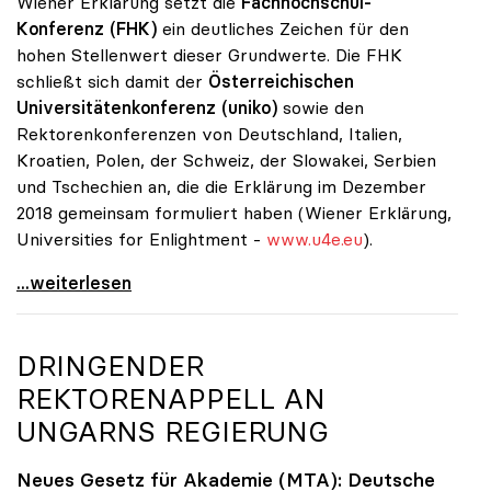
Wiener Erklärung setzt die
Fachhochschul-
Konferenz (FHK)
ein deutliches Zeichen für den
hohen Stellenwert dieser Grundwerte. Die FHK
schließt sich damit der
Österreichischen
Universitätenkonferenz (uniko)
sowie den
Rektorenkonferenzen von Deutschland, Italien,
Kroatien, Polen, der Schweiz, der Slowakei, Serbien
und Tschechien an, die die Erklärung im Dezember
2018 gemeinsam formuliert haben (Wiener Erklärung,
Universities for Enlightment -
www.u4e.eu
).
Unis und FH setzen Zeichen für Grundwerte des
...weiterlesen
DRINGENDER
REKTORENAPPELL AN
UNGARNS REGIERUNG
Neues Gesetz für Akademie (MTA): Deutsche