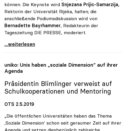
können. Die Keynote wird
Snjezana Prijic-Samarzija,
Rektorin der Universität Rijeka, halten; die
anschließende Podiumsdiskussion wird von
Bernadette Bayrhammer
, Redakteurin der
Tageszeitung DIE PRESSE, moderiert.
uniko heuer wieder Partner des Forum Alpbach
...weiterlesen
uniko
: Unis haben „soziale Dimension“ auf ihrer
Agenda
Präsidentin Blimlinger verweist auf
Schulkooperationen und Mentoring
OTS 2.5.2019
„Die öffentlichen Universitäten haben das Thema
,Soziale Dimension‘ schon seit geraumer Zeit auf ihrer
Agenda und setzen diesbezüglich zahlreiche