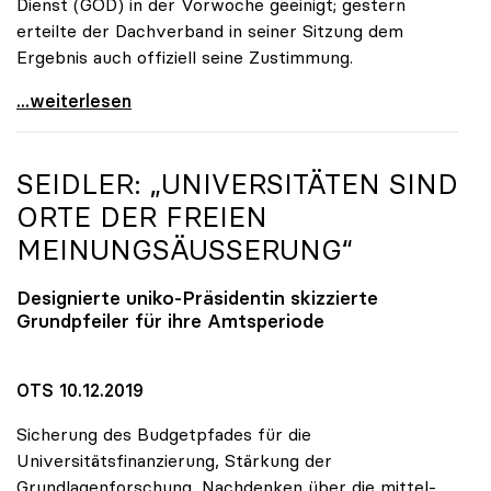
Dienst (GÖD) in der Vorwoche geeinigt; gestern
erteilte der Dachverband in seiner Sitzung dem
Ergebnis auch offiziell seine Zustimmung.
KV-Verhandlungen: Gehälter steigen um mindestens
...weiterlesen
SEIDLER: „UNIVERSITÄTEN SIND
ORTE DER FREIEN
MEINUNGSÄUSSERUNG“
Designierte
uniko
-Präsidentin skizzierte
Grundpfeiler für ihre Amtsperiode
OTS 10.12.2019
Sicherung des Budgetpfades für die
Universitätsfinanzierung, Stärkung der
Grundlagenforschung, Nachdenken über die mittel-