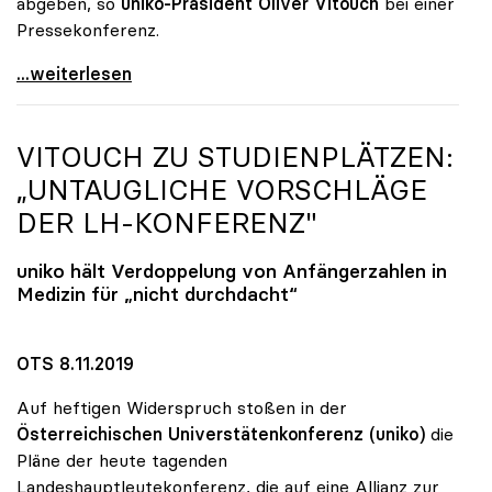
abgeben, so
uniko-Präsident Oliver Vitouch
bei einer
Pressekonferenz.
Unis wollen Budgetsteigerung und
...weiterlesen
VITOUCH ZU STUDIENPLÄTZEN:
„UNTAUGLICHE VORSCHLÄGE
DER LH-KONFERENZ"
uniko
hält Verdoppelung von Anfängerzahlen in
Medizin für „nicht durchdacht“
OTS 8.11.2019
Auf heftigen Widerspruch stoßen in der
Österreichischen Universtätenkonferenz (uniko)
die
Pläne der heute tagenden
Landeshauptleutekonferenz, die auf eine Allianz zur