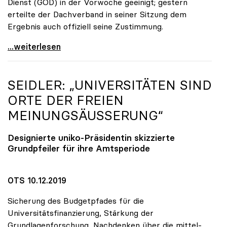
Dienst (GÖD) in der Vorwoche geeinigt; gestern
erteilte der Dachverband in seiner Sitzung dem
Ergebnis auch offiziell seine Zustimmung.
KV-Verhandlungen: Gehälter steigen um mindestens
...weiterlesen
SEIDLER: „UNIVERSITÄTEN SIND
ORTE DER FREIEN
MEINUNGSÄUSSERUNG“
Designierte
uniko
-Präsidentin skizzierte
Grundpfeiler für ihre Amtsperiode
OTS 10.12.2019
Sicherung des Budgetpfades für die
Universitätsfinanzierung, Stärkung der
Grundlagenforschung, Nachdenken über die mittel-