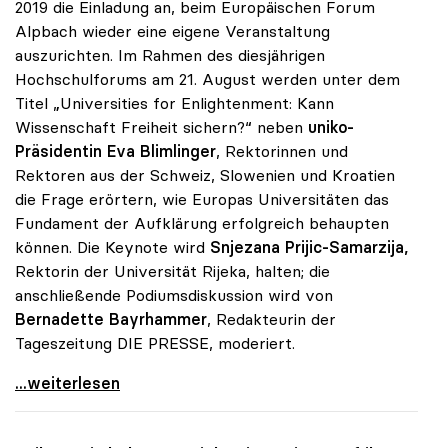
2019 die Einladung an, beim Europäischen Forum
Alpbach wieder eine eigene Veranstaltung
auszurichten. Im Rahmen des diesjährigen
Hochschulforums am 21. August werden unter dem
Titel „Universities for Enlightenment: Kann
Wissenschaft Freiheit sichern?“ neben
uniko-
Präsidentin Eva Blimlinger
, Rektorinnen und
Rektoren aus der Schweiz, Slowenien und Kroatien
die Frage erörtern, wie Europas Universitäten das
Fundament der Aufklärung erfolgreich behaupten
können. Die Keynote wird
Snjezana Prijic-Samarzija,
Rektorin der Universität Rijeka, halten; die
anschließende Podiumsdiskussion wird von
Bernadette Bayrhammer
, Redakteurin der
Tageszeitung DIE PRESSE, moderiert.
uniko heuer wieder Partner des Forum Alpbach
...weiterlesen