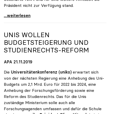
Präsident nicht zur Verfügung stand.
Sabine Seidler zur Präsidentin der uniko gewählt
...weiterlesen
UNIS WOLLEN
BUDGETSTEIGERUNG UND
STUDIENRECHTS-REFORM
APA 21.11.2019
Die
Universitätenkonferenz (uniko)
erwartet sich
von der nächsten Regierung eine Anhebung des Uni-
Budgets um 2,1 Mrd. Euro für 2022 bis 2024, eine
Anhebung der Forschungsförderung sowie eine
Reform des Studienrechts. Das für die Unis
zuständige Ministerium solle auch alle
Forschungsagenden umfassen und dafür die Schule