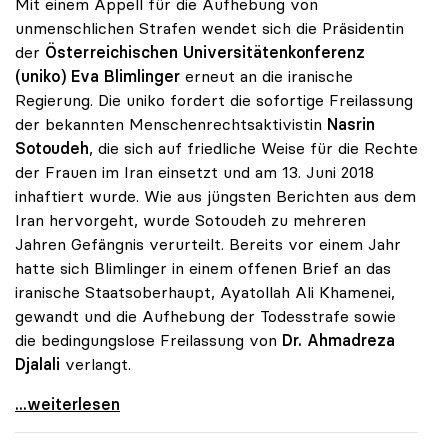
Mit einem Appell für die Aufhebung von
unmenschlichen Strafen wendet sich die Präsidentin
der
Österreichischen Universitätenkonferenz
(uniko)
Eva Blimlinger
erneut an die iranische
Regierung. Die uniko fordert die sofortige Freilassung
der bekannten Menschenrechtsaktivistin
Nasrin
Sotoudeh
, die sich auf friedliche Weise für die Rechte
der Frauen im Iran einsetzt und am 13. Juni 2018
inhaftiert wurde. Wie aus jüngsten Berichten aus dem
Iran hervorgeht, wurde Sotoudeh zu mehreren
Jahren Gefängnis verurteilt. Bereits vor einem Jahr
hatte sich Blimlinger in einem offenen Brief an das
iranische Staatsoberhaupt, Ayatollah Ali Khamenei,
gewandt und die Aufhebung der Todesstrafe sowie
die bedingungslose Freilassung von
Dr. Ahmadreza
Djalali
verlangt.
uniko für Freilassung von Aktivistin und Forscher
...weiterlesen