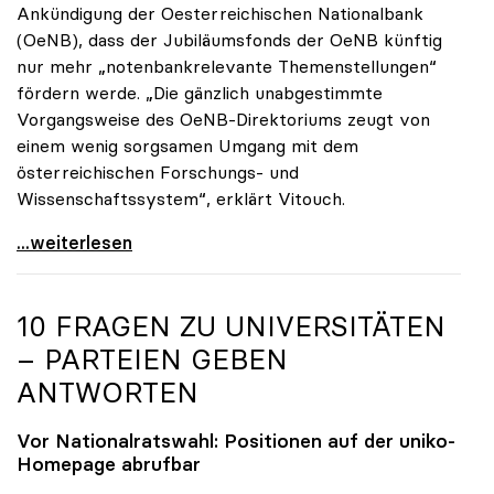
Ankündigung der Oesterreichischen Nationalbank
(OeNB), dass der Jubiläumsfonds der OeNB künftig
nur mehr „notenbankrelevante Themenstellungen“
fördern werde. „Die gänzlich unabgestimmte
Vorgangsweise des OeNB-Direktoriums zeugt von
einem wenig sorgsamen Umgang mit dem
österreichischen Forschungs- und
Wissenschaftssystem“, erklärt Vitouch.
OeNB-Jubiläumsfonds: uniko-Kritik an „wenig
...weiterlesen
10 FRAGEN ZU UNIVERSITÄTEN
– PARTEIEN GEBEN
ANTWORTEN
Vor Nationalratswahl: Positionen auf der
uniko
-
Homepage abrufbar