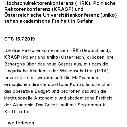
Hochschulrektorenkonferenz (HRK), Polnische
Rektorenkonferenz (KRASP) und
Österreichische Universitätenkonferenz (
uniko
)
sehen akademische Freiheit in Gefahr
OTS 16.7.2019
Die drei Rektorenkonferenzen
HRK
(Deutschland),
KRASP
(Polen) und
uniko
(Österreich) drücken ihre
Besorgnis über das neue Gesetz aus, mit dem die
Ungarische Akademie der Wissenschaften (MTA)
umstrukturiert werden soll. Die Maßnahmen
ermöglichen direkte staatliche Kontrolle, streichen
das operative Budget und bedrohen dadurch die
institutionelle Autonomie und akademische Freiheit
der Akademie. Das Gesetz soll mit September in
Kraft treten.
Dringender Rektorenappell an Ungarns Regierung
...weiterlesen