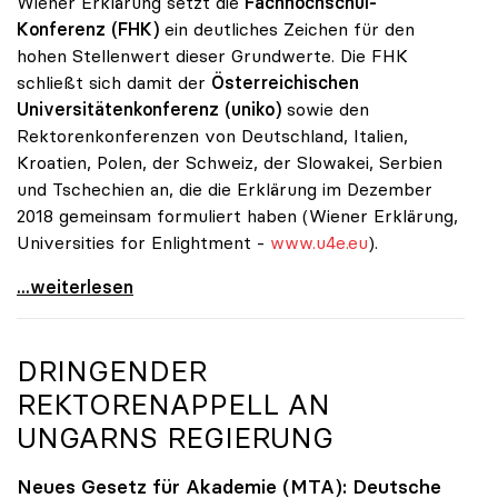
Wiener Erklärung setzt die
Fachhochschul-
Konferenz (FHK)
ein deutliches Zeichen für den
hohen Stellenwert dieser Grundwerte. Die FHK
schließt sich damit der
Österreichischen
Universitätenkonferenz (uniko)
sowie den
Rektorenkonferenzen von Deutschland, Italien,
Kroatien, Polen, der Schweiz, der Slowakei, Serbien
und Tschechien an, die die Erklärung im Dezember
2018 gemeinsam formuliert haben (Wiener Erklärung,
Universities for Enlightment -
www.u4e.eu
).
Unis und FH setzen Zeichen für Grundwerte des
...weiterlesen
DRINGENDER
REKTORENAPPELL AN
UNGARNS REGIERUNG
Neues Gesetz für Akademie (MTA): Deutsche