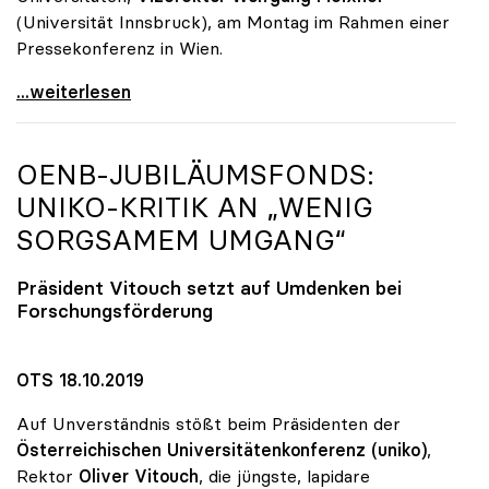
(Universität Innsbruck), am Montag im Rahmen einer
Pressekonferenz in Wien.
„Promotion ohne Limit“: Überraschende Qualität bei
...weiterlesen
OENB-JUBILÄUMSFONDS:
UNIKO
-KRITIK AN „WENIG
SORGSAMEM UMGANG“
Präsident Vitouch setzt auf Umdenken bei
Forschungsförderung
OTS 18.10.2019
Auf Unverständnis stößt beim Präsidenten der
Österreichischen Universitätenkonferenz (uniko)
,
Rektor
Oliver Vitouch
, die jüngste, lapidare