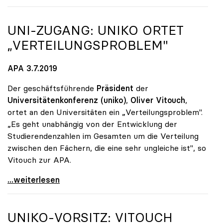
UNI-ZUGANG:
UNIKO
ORTET
„VERTEILUNGSPROBLEM"
APA 3.7.2019
Der geschäftsführende
Präsident
der
Universitätenkonferenz (uniko)
,
Oliver Vitouch
,
ortet an den Universitäten ein „Verteilungsproblem".
„Es geht unabhängig von der Entwicklung der
Studierendenzahlen im Gesamten um die Verteilung
zwischen den Fächern, die eine sehr ungleiche ist", so
Vitouch zur APA.
Uni-Zugang: uniko ortet „Verteilungsproblem\"
...weiterlesen
UNIKO
-VORSITZ: VITOUCH