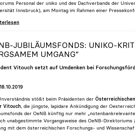
orums Personal der uniko und des Dachverbands der Univer
ersität Innsbruck), am Montag im Rahmen einer Pressekonfe
otion ohne Limit“: Überraschende Qualität bei
iterlesen
NB-JUBILÄUMSFONDS:
UNIKO
-KRI
RGSAMEM UMGANG“
ident Vitouch setzt auf Umdenken bei Forschungsför
18.10.2019
nverständnis stößt beim Präsidenten der
Österreichischen
r Vitouch
, die jüngste, lapidare Ankündigung der Oesterrei
äumsfonds der OeNB künftig nur mehr „notenbankrelevante
lich unabgestimmte Vorgangsweise des OeNB-Direktoriums 
g mit dem österreichischen Forschungs- und Wissenschaft