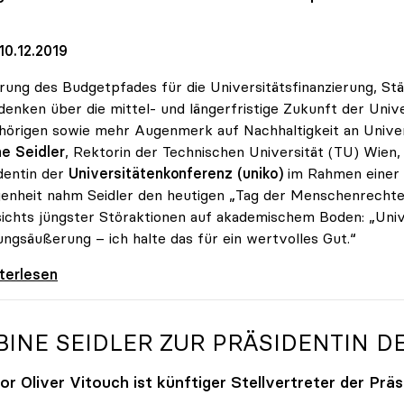
10.12.2019
rung des Budgetpfades für die Universitätsfinanzierung, S
enken über die mittel- und längerfristige Zukunft der Univ
örigen sowie mehr Augenmerk auf Nachhaltigkeit an Univer
e Seidler
, Rektorin der Technischen Universität (TU) Wien,
dentin der
Universitätenkonferenz (uniko)
im Rahmen einer P
enheit nahm Seidler den heutigen „Tag der Menschenrechte“
ichts jüngster Störaktionen auf akademischem Boden: „Unive
ngsäußerung – ich halte das für ein wertvolles Gut.“
er: „Universitäten sind Orte der freien
iterlesen
BINE SEIDLER ZUR PRÄSIDENTIN D
or Oliver Vitouch ist künftiger Stellvertreter der Präs