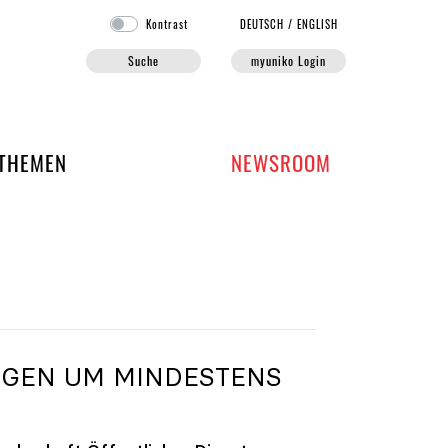
Kontrast
DE
UTSCH
/
EN
GLISH
Suche
myuniko Login
EN DER UNIKO
THEMEN
NEWSROOM
IGEN UM MINDESTENS