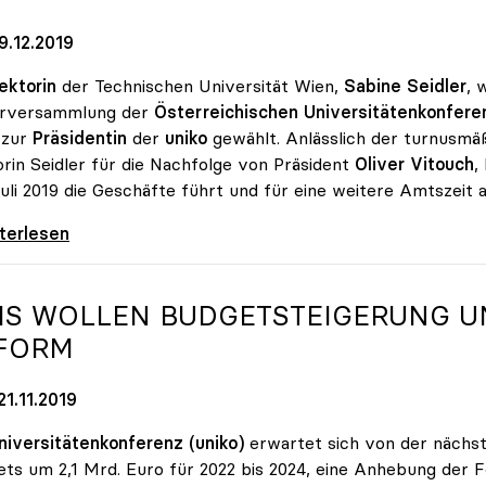
9.12.2019
ektorin
der Technischen Universität Wien,
Sabine Seidler
, 
arversammlung der
Österreichischen Universitätenkonferen
 zur
Präsidentin
der
uniko
gewählt. Anlässlich der turnusmä
rin Seidler für die Nachfolge von Präsident
Oliver Vitouch
,
Juli 2019 die Geschäfte führt und für eine weitere Amtszeit 
e Seidler zur Präsidentin der uniko gewählt
iterlesen
IS WOLLEN BUDGETSTEIGERUNG U
FORM
1.11.2019
niversitätenkonferenz (uniko)
erwartet sich von der nächs
ts um 2,1 Mrd. Euro für 2022 bis 2024, eine Anhebung der