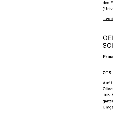
des F
(Univ
„Prom
...we
OE
SO
Präs
OTS 
Auf U
Olive
Jubil
gänz
Umgan