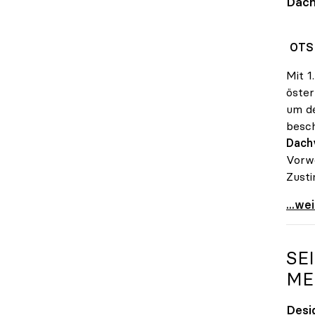
Dach
OTS 
Mit 1
öster
um de
besch
Dach
Vorwo
Zust
KV-V
...we
SE
ME
Desi