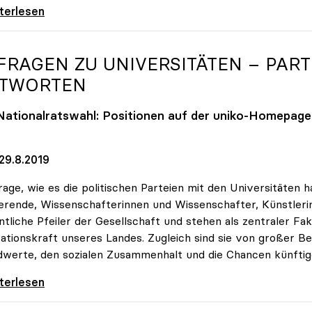
Jubiläumsfonds: uniko-Kritik an „wenig
iterlesen
 FRAGEN ZU UNIVERSITÄTEN – PAR
TWORTEN
Nationalratswahl: Positionen auf der
uniko
-Homepage 
29.8.2019
rage, wie es die politischen Parteien mit den Universitäten ha
erende, Wissenschafterinnen und Wissenschafter, Künstlerin
tliche Pfeiler der Gesellschaft und stehen als zentraler F
ationskraft unseres Landes. Zugleich sind sie von großer B
werte, den sozialen Zusammenhalt und die Chancen künftig
agen zu Universitäten – Parteien geben
iterlesen