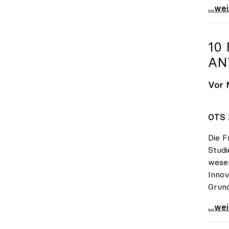
OeNB-
...we
10
AN
Vor 
OTS 
Die F
Studi
wesen
Innov
Grund
10 Fr
...we