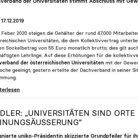
verband der Universitäten stimmt Abschluss mit Gewe
17.12.2019
. Feber 2020 steigen die Gehälter der rund 47.000 Mitarbeite
reichischen Universitäten, die dem Kollektivvertrag unterli
n Sockelbetrag von 55 Euro monatlich brutto; dies gilt auch
äftigten Lehrlinge. Auf diese Erhöhungen für die kollektivve
verband der österreichischen Universitäten
mit der Gewerk
che geeinigt; gestern erteilte der Dachverband in seiner Si
immung.
erhandlungen: Gehälter steigen um mindestens
iterlesen
IDLER: „UNIVERSITÄTEN SIND ORTE
INUNGSÄUSSERUNG“
gnierte
uniko
-Präsidentin skizzierte Grundpfeiler für 