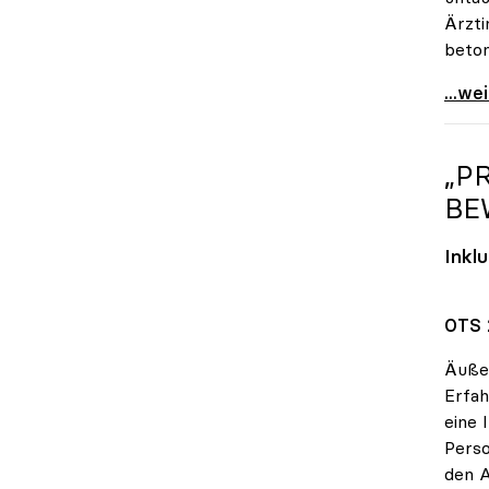
Ärzti
beton
Vitou
...we
„P
BE
Inkl
OTS 
Äußer
Erfah
eine 
Perso
den A