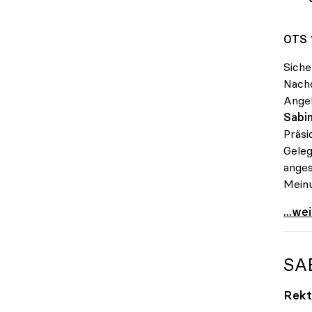
OTS 
Siche
Nachd
Angeh
Sabin
Präsi
Geleg
anges
Meinu
Seidl
...we
SA
Rekt