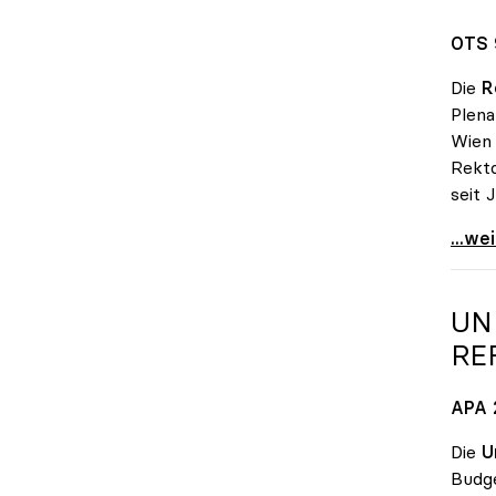
OTS 
Die
R
Plen
Wien
Rekto
seit 
Sabin
...we
UN
RE
APA 2
Die
U
Budge