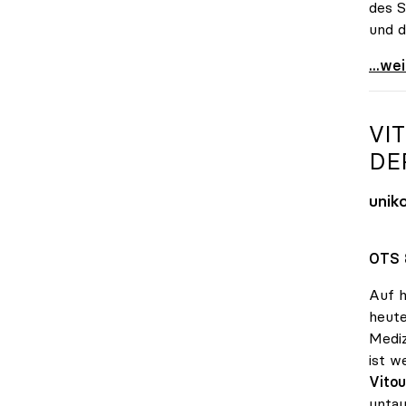
des S
und d
Unis 
...we
VI
DE
unik
OTS 
Auf h
heute
Mediz
ist w
Vito
untau