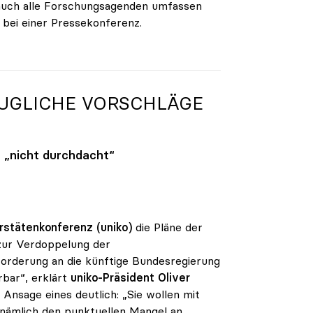
e auch alle Forschungsagenden umfassen
bei einer Pressekonferenz.
AUGLICHE VORSCHLÄGE
 „nicht durchdacht“
rstätenkonferenz (uniko)
die Pläne der
 zur Verdoppelung der
 Forderung an die künftige Bundesregierung
rbar“, erklärt
uniko-Präsident Oliver
Ansage eines deutlich: „Sie wollen mit
 nämlich den punktuellen Mangel an