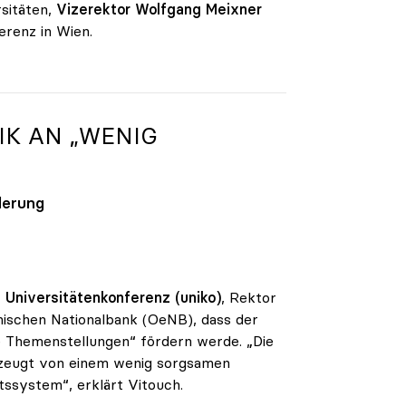
sitäten,
Vizerektor Wolfgang Meixner
renz in Wien.
TIK AN „WENIG
derung
 Universitätenkonferenz (uniko)
, Rektor
chischen Nationalbank (OeNB), dass der
 Themenstellungen“ fördern werde. „Die
zeugt von einem wenig sorgsamen
ssystem“, erklärt Vitouch.