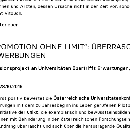
nnen und Ärzten, dessen Ursache nicht in der Zeit vor, so
t Vitouch.
ch zu Studienplätzen: „Untaugliche Vorschläge
iterlesen
ROMOTION OHNE LIMIT“: ÜBERRASC
WERBUNGEN
usionsprojekt an Universitäten übertrifft Erwartungen,
28.10.2019
st positiv bewertet die
Österreichische Universitätenkonf
rungen mit dem zu Jahresbeginn ins Leben gerufenen Pilotp
Initiative der
uniko
, die exemplarisch und bewusstseinsbildend
nen mit Behinderung in den österreichischen Forschungsei
ndrang überrascht und auch über die herausragende Qualitä