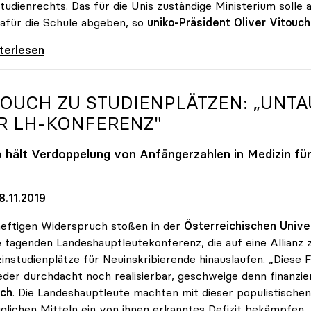
tudienrechts. Das für die Unis zuständige Ministerium soll
afür die Schule abgeben, so
uniko-Präsident Oliver Vitouch
wollen Budgetsteigerung und
iterlesen
TOUCH ZU STUDIENPLÄTZEN: „UNT
R LH-KONFERENZ"
o
hält Verdoppelung von Anfängerzahlen in Medizin für
8.11.2019
eftigen Widerspruch stoßen in der
Österreichischen Unive
 tagenden Landeshauptleutekonferenz, die auf eine Allianz
instudienplätze für Neuinskribierende hinauslaufen. „Diese
eder durchdacht noch realisierbar, geschweige denn finanzie
uch
. Die Landeshauptleute machten mit dieser populistischen 
glichen Mitteln ein von ihnen erkanntes Defizit bekämpfen,