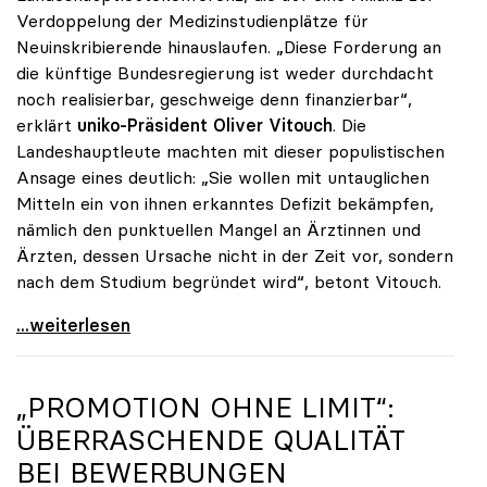
Verdoppelung der Medizinstudienplätze für
Neuinskribierende hinauslaufen. „Diese Forderung an
die künftige Bundesregierung ist weder durchdacht
noch realisierbar, geschweige denn finanzierbar“,
erklärt
uniko-Präsident Oliver Vitouch
. Die
Landeshauptleute machten mit dieser populistischen
Ansage eines deutlich: „Sie wollen mit untauglichen
Mitteln ein von ihnen erkanntes Defizit bekämpfen,
nämlich den punktuellen Mangel an Ärztinnen und
Ärzten, dessen Ursache nicht in der Zeit vor, sondern
nach dem Studium begründet wird“, betont Vitouch.
Vitouch zu Studienplätzen: „Untaugliche Vorschläge
...weiterlesen
„PROMOTION OHNE LIMIT“:
ÜBERRASCHENDE QUALITÄT
BEI BEWERBUNGEN