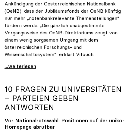
Ankündigung der Oesterreichischen Nationalbank
(OeNB), dass der Jubiläumsfonds der OeNB künftig
nur mehr „notenbankrelevante Themenstellungen“
fördern werde. „Die gänzlich unabgestimmte
Vorgangsweise des OeNB-Direktoriums zeugt von
einem wenig sorgsamen Umgang mit dem
österreichischen Forschungs- und
Wissenschaftssystem“, erklärt Vitouch.
OeNB-Jubiläumsfonds: uniko-Kritik an „wenig
...weiterlesen
10 FRAGEN ZU UNIVERSITÄTEN
– PARTEIEN GEBEN
ANTWORTEN
Vor Nationalratswahl: Positionen auf der
uniko
-
Homepage abrufbar