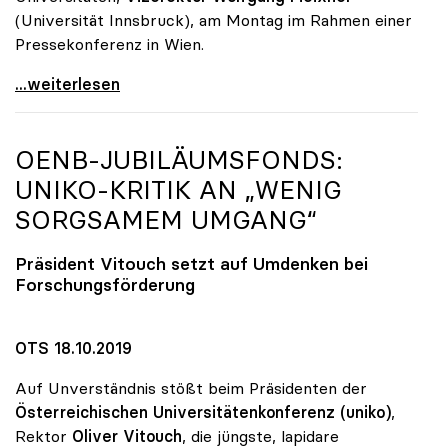
(Universität Innsbruck), am Montag im Rahmen einer
Pressekonferenz in Wien.
„Promotion ohne Limit“: Überraschende Qualität bei
...weiterlesen
OENB-JUBILÄUMSFONDS:
UNIKO
-KRITIK AN „WENIG
SORGSAMEM UMGANG“
Präsident Vitouch setzt auf Umdenken bei
Forschungsförderung
OTS 18.10.2019
Auf Unverständnis stößt beim Präsidenten der
Österreichischen Universitätenkonferenz (uniko)
,
Rektor
Oliver Vitouch
, die jüngste, lapidare