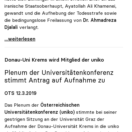
iranische Staatsoberhaupt, Ayatollah Ali Khamenei,
gewandt und die Aufhebung der Todesstrafe sowie
die bedingungslose Freilassung von
Dr. Ahmadreza
Djalali
verlangt.
uniko für Freilassung von Aktivistin und Forscher
...weiterlesen
Donau-Uni Krems wird Mitglied der
uniko
Plenum der Universitätenkonferenz
stimmt Antrag auf Aufnahme zu
OTS 12.3.2019
Das Plenum der
Österreichischen
Universitätenkonferenz (uniko)
stimmte bei seiner
gestrigen Sitzung an der Universität Graz der
Aufnahme der Donau-Universität Krems in die uniko