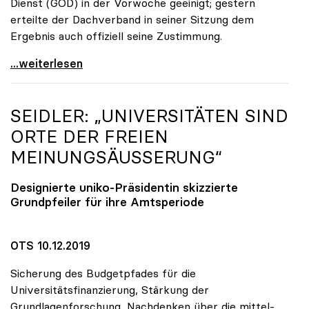
Dienst (GÖD) in der Vorwoche geeinigt; gestern
erteilte der Dachverband in seiner Sitzung dem
Ergebnis auch offiziell seine Zustimmung.
KV-Verhandlungen: Gehälter steigen um mindestens
...weiterlesen
SEIDLER: „UNIVERSITÄTEN SIND
ORTE DER FREIEN
MEINUNGSÄUSSERUNG“
Designierte
uniko
-Präsidentin skizzierte
Grundpfeiler für ihre Amtsperiode
OTS 10.12.2019
Sicherung des Budgetpfades für die
Universitätsfinanzierung, Stärkung der
Grundlagenforschung, Nachdenken über die mittel-