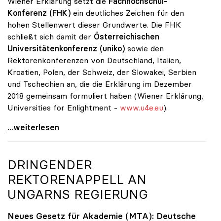
Wiener Erklärung setzt die
Fachhochschul-
Konferenz (FHK)
ein deutliches Zeichen für den
hohen Stellenwert dieser Grundwerte. Die FHK
schließt sich damit der
Österreichischen
Universitätenkonferenz (uniko)
sowie den
Rektorenkonferenzen von Deutschland, Italien,
Kroatien, Polen, der Schweiz, der Slowakei, Serbien
und Tschechien an, die die Erklärung im Dezember
2018 gemeinsam formuliert haben (Wiener Erklärung,
Universities for Enlightment -
www.u4e.eu
).
Unis und FH setzen Zeichen für Grundwerte des
...weiterlesen
DRINGENDER
REKTORENAPPELL AN
UNGARNS REGIERUNG
Neues Gesetz für Akademie (MTA): Deutsche