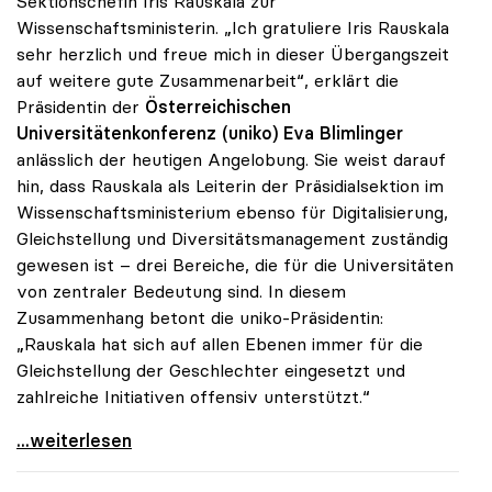
Sektionschefin Iris Rauskala zur
Wissenschaftsministerin. „Ich gratuliere Iris Rauskala
sehr herzlich und freue mich in dieser Übergangszeit
auf weitere gute Zusammenarbeit“, erklärt die
Präsidentin der
Österreichischen
Universitätenkonferenz (uniko)
Eva Blimlinger
anlässlich der heutigen Angelobung. Sie weist darauf
hin, dass Rauskala als Leiterin der Präsidialsektion im
Wissenschaftsministerium ebenso für Digitalisierung,
Gleichstellung und Diversitätsmanagement zuständig
gewesen ist – drei Bereiche, die für die Universitäten
von zentraler Bedeutung sind. In diesem
Zusammenhang betont die uniko-Präsidentin:
„Rauskala hat sich auf allen Ebenen immer für die
Gleichstellung der Geschlechter eingesetzt und
zahlreiche Initiativen offensiv unterstützt.“
Präsidentin Blimlinger gratuliert Iris Rauskala
...weiterlesen