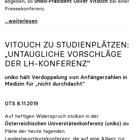
abgeben, so
uniko-Präsident Oliver Vitouch
bei einer
Pressekonferenz.
Unis wollen Budgetsteigerung und
...weiterlesen
VITOUCH ZU STUDIENPLÄTZEN:
„UNTAUGLICHE VORSCHLÄGE
DER LH-KONFERENZ"
uniko
hält Verdoppelung von Anfängerzahlen in
Medizin für „nicht durchdacht“
OTS 8.11.2019
Auf heftigen Widerspruch stoßen in der
Österreichischen Universtätenkonferenz (uniko)
die
Pläne der heute tagenden
Landeshauptleutekonferenz, die auf eine Allianz zur