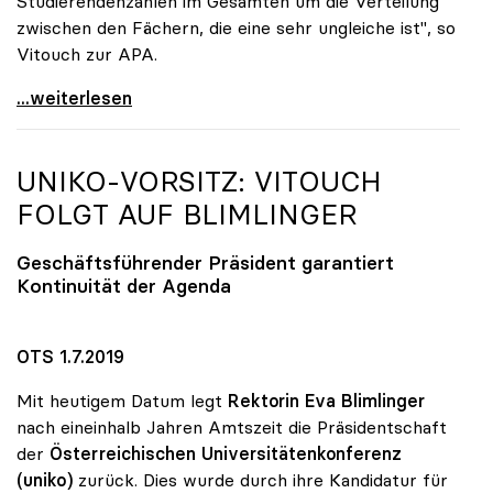
Studierendenzahlen im Gesamten um die Verteilung
zwischen den Fächern, die eine sehr ungleiche ist", so
Vitouch zur APA.
Uni-Zugang: uniko ortet „Verteilungsproblem\"
...weiterlesen
UNIKO
-VORSITZ: VITOUCH
FOLGT AUF BLIMLINGER
Geschäftsführender Präsident garantiert
Kontinuität der Agenda
OTS 1.7.2019
Mit heutigem Datum legt
Rektorin Eva Blimlinger
nach eineinhalb Jahren Amtszeit die Präsidentschaft
der
Österreichischen Universitätenkonferenz
(uniko)
zurück. Dies wurde durch ihre Kandidatur für