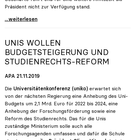
Präsident nicht zur Verfügung stand.
Sabine Seidler zur Präsidentin der uniko gewählt
...weiterlesen
UNIS WOLLEN
BUDGETSTEIGERUNG UND
STUDIENRECHTS-REFORM
APA 21.11.2019
Die
Universitätenkonferenz (uniko)
erwartet sich
von der nächsten Regierung eine Anhebung des Uni-
Budgets um 2,1 Mrd. Euro für 2022 bis 2024, eine
Anhebung der Forschungsförderung sowie eine
Reform des Studienrechts. Das für die Unis
zuständige Ministerium solle auch alle
Forschungsagenden umfassen und dafür die Schule