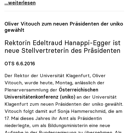
Uni-Budget: uniko will „endlich Taten sehen\"
...weiterlesen
Oliver Vitouch zum neuen Präsidenten der
uniko
gewählt
Rektorin Edeltraud Hanappi-Egger ist
neue Stellvertreterin des Präsidenten
OTS 6.6.2016
Der Rektor der Universität Klagenfurt, Oliver
Vitouch, wurde heute, Montag, anlässlich der
Plenarversammlung der
Österreichischen
Universitätenkonferenz (uniko)
an der Universität
Klagenfurt zum neuen Präsidenten der uniko gewählt.
Vitouch folgt damit auf Sonja Hammerschmid, die am
17. Mai dieses Jahres ihr Amt als Präsidentin
niederlegte, um als Bildungsministerin eine neue
Aufgabe in der Bundesregierung zu übernehmen. Als