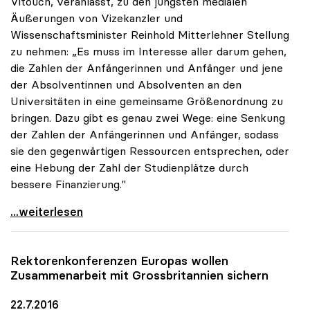
Vitouch, veranlasst, zu den jüngsten medialen
Äußerungen von Vizekanzler und
Wissenschaftsminister Reinhold Mitterlehner Stellung
zu nehmen: „Es muss im Interesse aller darum gehen,
die Zahlen der Anfängerinnen und Anfänger und jene
der Absolventinnen und Absolventen an den
Universitäten in eine gemeinsame Größenordnung zu
bringen. Dazu gibt es genau zwei Wege: eine Senkung
der Zahlen der Anfängerinnen und Anfänger, sodass
sie den gegenwärtigen Ressourcen entsprechen, oder
eine Hebung der Zahl der Studienplätze durch
bessere Finanzierung."
uniko: Entweder Anfängerzahlen senken oder mehr
...weiterlesen
Rektorenkonferenzen Europas wollen
Zusammenarbeit mit Grossbritannien sichern
22.7.2016