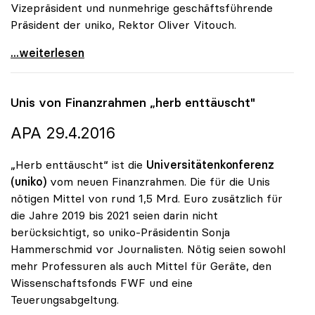
Vizepräsident und nunmehrige geschäftsführende
Präsident der uniko, Rektor Oliver Vitouch.
uniko gratuliert Sonja Hammerschmid zur Bestellung
...weiterlesen
Unis von Finanzrahmen „herb enttäuscht"
APA 29.4.2016
„Herb enttäuscht“ ist die
Universitätenkonferenz
(uniko)
vom neuen Finanzrahmen. Die für die Unis
nötigen Mittel von rund 1,5 Mrd. Euro zusätzlich für
die Jahre 2019 bis 2021 seien darin nicht
berücksichtigt, so uniko-Präsidentin Sonja
Hammerschmid vor Journalisten. Nötig seien sowohl
mehr Professuren als auch Mittel für Geräte, den
Wissenschaftsfonds FWF und eine
Teuerungsabgeltung.