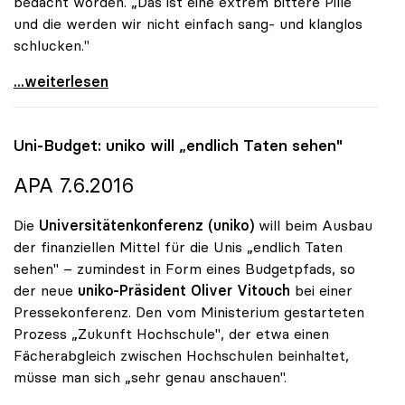
bedacht worden. „Das ist eine extrem bittere Pille
und die werden wir nicht einfach sang- und klanglos
schlucken."
Bankenabgabe - Rektoren beklagen „extrem bittere
...weiterlesen
Uni-Budget:
uniko
will „endlich Taten sehen"
APA 7.6.2016
Die
Universitätenkonferenz (uniko)
will beim Ausbau
der finanziellen Mittel für die Unis „endlich Taten
sehen" – zumindest in Form eines Budgetpfads, so
der neue
uniko
-Präsident Oliver Vitouch
bei einer
Pressekonferenz. Den vom Ministerium gestarteten
Prozess „Zukunft Hochschule", der etwa einen
Fächerabgleich zwischen Hochschulen beinhaltet,
müsse man sich „sehr genau anschauen".