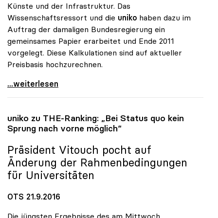
Künste und der Infrastruktur. Das
Wissenschaftsressort und die
uniko
haben dazu im
Auftrag der damaligen Bundesregierung ein
gemeinsames Papier erarbeitet und Ende 2011
vorgelegt. Diese Kalkulationen sind auf aktueller
Preisbasis hochzurechnen.
uniko: Studienplatzfinanzierung muss zu besserer
...weiterlesen
uniko
zu THE-Ranking: „Bei Status quo kein
Sprung nach vorne möglich“
Präsident Vitouch pocht auf
Änderung der Rahmenbedingungen
für Universitäten
OTS 21.9.2016
Die jüngsten Ergebnisse des am Mittwoch