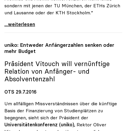
sondern mit jenen der TU München, der ETHs Zürich
und Lausanne oder der KTH Stockholm.“
uniko: Ende des politischen Dornröschenschlafs
...weiterlesen
uniko
: Entweder Anfängerzahlen senken oder
mehr Budget
Präsident Vitouch will vernünftige
Relation von Anfänger- und
Absolventenzahl
OTS 29.7.2016
Um allfälligen Missverständnissen über die künftige
Basis der Finanzierung von Studienplätzen zu
begegnen, sieht sich der Präsident der
Universitätenkonferenz (uniko),
Rektor Oliver