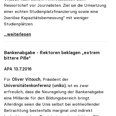
Ressortchef vor Journalisten. Ziel sei die Umsetzung
einer echten Studienplatzfinanzierung sowie eine
2seriöse Kapazitätsbemessung" mit weniger
Studienplätzen.
Uni-Rektoren wollen weniger Studienplätze anbieten
...weiterlesen
Bankenabgabe - Rektoren beklagen „extrem
bittere Pille"
APA 13.7.2016
Für
Oliver Vitouch
, Präsident der
Universitätenkonferenz (uniko)
, ist es zwar
erfreulich, dass die Neuregelung der Bankenabgabe
eine Milliarde für den Bildungsbereich bringt.
Allerdings seien die Unis selbst bei wohlwollender
Betrachtung bestenfalls marginal und indirekt