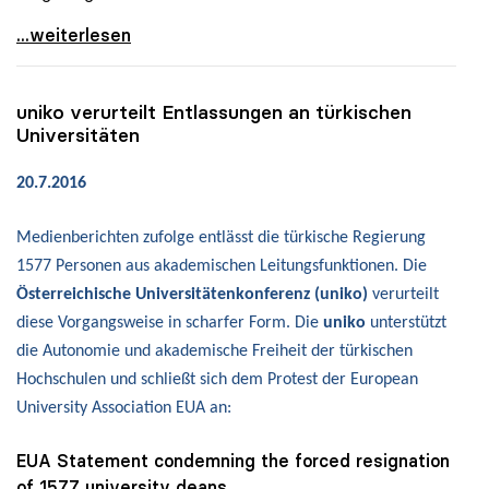
uniko: „Flächendeckende Säuberung an türkischen
...weiterlesen
uniko
verurteilt Entlassungen an türkischen
Universitäten
20.7.2016
Medienberichten zufolge entlässt die türkische Regierung
1577 Personen aus akademischen Leitungsfunktionen. Die
Österreichische Universitätenkonferenz (uniko)
verurteilt
diese Vorgangsweise in scharfer Form. Die
uniko
unterstützt
die Autonomie und akademische Freiheit der türkischen
Hochschulen und schließt sich dem Protest der European
University Association EUA an:
EUA Statement condemning the forced resignation
of 1577 university deans