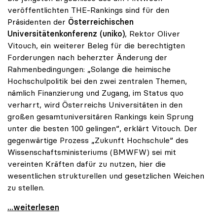
veröffentlichten THE-Rankings sind für den
Präsidenten der
Österreichischen
Universitätenkonferenz (uniko)
, Rektor OIiver
Vitouch, ein weiterer Beleg für die berechtigten
Forderungen nach beherzter Änderung der
Rahmenbedingungen: „Solange die heimische
Hochschulpolitik bei den zwei zentralen Themen,
nämlich Finanzierung und Zugang, im Status quo
verharrt, wird Österreichs Universitäten in den
großen gesamtuniversitären Rankings kein Sprung
unter die besten 100 gelingen“, erklärt Vitouch. Der
gegenwärtige Prozess „Zukunft Hochschule“ des
Wissenschaftsministeriums (BMWFW) sei mit
vereinten Kräften dafür zu nutzen, hier die
wesentlichen strukturellen und gesetzlichen Weichen
zu stellen.
uniko zu THE-Ranking: „Bei Status quo kein Sprung
...weiterlesen