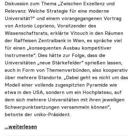
Diskussion zum Thema „Zwischen Exzellenz und
Relevanz: Welche Strategie für eine moderne
Universität?“ und einem vorangegangenen Vortrag
von Antonio Loprieno, Vorsitzender des
Wissenschaftsrats, erklärte Vitouch in den Räumen
der Raiffeisen Zentralbank in Wien, es spräche viel
für einen „konsequenten Ausbau kompetitiver
Instrumente“. Dies hätte zur Folge, dass die
Universitäten „neue Stärkefelder“ sprießen lassen,
auch in Form von Themenverbünden, also kooperativ
über mehrere Standorte. „Dabei geht es nicht um das
Modell einer vollends zugespitzten Pyramide wie
etwa in den USA, sondern um ein Hochplateau, auf
dem sich mehrere Universitäten mit ihren jeweiligen
Schwerpunktsetzungen versammeln können“,
betonte der uniko-Präsident.
Vitouch zu Exzellenz an Unis: „Hochplateau statt
...weiterlesen