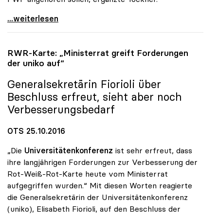
uniko und FWF forcieren Exzellenzprogramm für
...weiterlesen
RWR-Karte: „Ministerrat greift Forderungen
der
uniko
auf“
Generalsekretärin Fiorioli über
Beschluss erfreut, sieht aber noch
Verbesserungsbedarf
OTS 25.10.2016
„Die
Universitätenkonferenz
ist sehr erfreut, dass
ihre langjährigen Forderungen zur Verbesserung der
Rot-Weiß-Rot-Karte heute vom Ministerrat
aufgegriffen wurden.“ Mit diesen Worten reagierte
die Generalsekretärin der Universitätenkonferenz
(uniko), Elisabeth Fiorioli, auf den Beschluss der