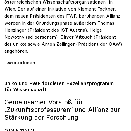
österreichischen Wissenschaftsorganisationen“ in
Wien. Der auf einer Initiative von Klement Tockner,
dem neuen Präsidenten des FWF, beruhenden Allianz
werden in der Gründungsphase außerdem Thomas
Henzinger (Präsident des IST Austria), Helga
Nowotny (ad personam),
Oliver Vitouch
(Präsident
der
uniko
) sowie Anton Zeilinger (Präsident der ÖAW)
angehören.
Allianz der Österreich.
...weiterlesen
uniko
und FWF forcieren Exzellenzprogramm
für Wissenschaft
Gemeinsamer Vorstoß für
„Zukunftsprofessuren“ und Allianz zur
Stärkung der Forschung
OTS 8.11.2016