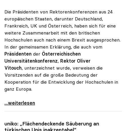
Die Präsidenten von Rektorenkonferenzen aus 24
europäischen Staaten, darunter Deutschland,
Frankreich, UK und Österreich, haben sich für eine
weitere Zusammenarbeit mit den britischen
Hochschulen auch nach einem Brexit ausgesprochen.
In der gemeinsamen Erklärung, die auch vom
Präsidenten
der
Österreichischen
Universitätenkonferenz
,
Rektor Oliver
Vitouch
, unterzeichnet wurde, verweisen die
Vorsitzenden auf die große Bedeutung der
Kooperation für die Entwicklung der Hochschulen in
ganz Europa.
Rektorenkonferenzen Europas wollen Zusammenarbeit
...weiterlesen
uniko
: „Flächendeckende Säuberung an
türkischen Unis inakzeptabel“