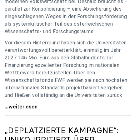
modernen Volkswirtschaft bei. Deshalb braucht es –
parallel zur Konsolidierung – eine Absicherung des
eingeschlagenen Weges in der Forschungsförderung
als systemkritischer Teil des österreichischen
Wissenschafts- und Forschungsraums.
Vor diesem Hintergrund haben sich die Universitäten
verantwortungsvoll bereiterklärt, einmalig im Jahr
2027 146 Mio. Euro aus den Globalbudgets zur
Finanzierung exzellenter Forschung im nationalen
Wettbewerb bereitzustellen: Über den
Wissenschaftsfonds FWF werden sie nach höchsten
internationalen Standards projektbasiert vergeben
und fließen vollständig an die Universitäten zurück.
Gemeinsam für einen starken Wissenschafts- und
...weiterlesen
„DEPLATZIERTE KAMPAGNE“:
UNIKO
IRRITIERT ÜBER