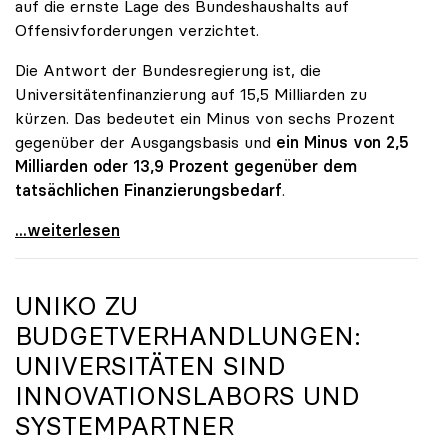
auf die ernste Lage des Bundeshaushalts auf
Offensivforderungen verzichtet.
Die Antwort der Bundesregierung ist, die
Universitätenfinanzierung auf 15,5 Milliarden zu
kürzen. Das bedeutet ein Minus von sechs Prozent
gegenüber der Ausgangsbasis und
ein Minus von 2,5
Milliarden oder 13,9 Prozent gegenüber dem
tatsächlichen Finanzierungsbedarf
.
\"Österreich ist für die heimischen Universitäten
...weiterlesen
UNIKO
ZU
BUDGETVERHANDLUNGEN:
UNIVERSITÄTEN SIND
INNOVATIONSLABORS UND
SYSTEMPARTNER