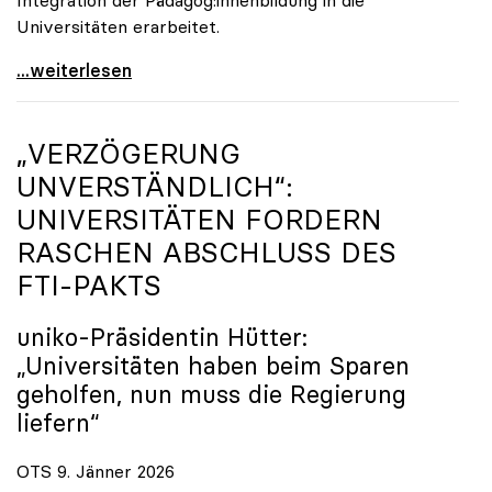
Universitäten erarbeitet.
Schools of Education an den Universitäten: Für
...weiterlesen
„VERZÖGERUNG
UNVERSTÄNDLICH“:
UNIVERSITÄTEN FORDERN
RASCHEN ABSCHLUSS DES
FTI-PAKTS
uniko
-Präsidentin Hütter:
„Universitäten haben beim Sparen
geholfen, nun muss die Regierung
liefern“
OTS 9. Jänner 2026