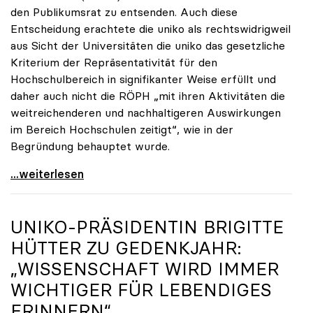
den Publikumsrat zu entsenden. Auch diese
Entscheidung erachtete die uniko als rechtswidrigweil
aus Sicht der Universitäten die uniko das gesetzliche
Kriterium der Repräsentativität für den
Hochschulbereich in signifikanter Weise erfüllt und
daher auch nicht die RÖPH „mit ihren Aktivitäten die
weitreichenderen und nachhaltigeren Auswirkungen
im Bereich Hochschulen zeitigt“, wie in der
Begründung behauptet wurde.
ORF-Publikumsrat: Regierung entsendet nun doch
...weiterlesen
UNIKO
-PRÄSIDENTIN BRIGITTE
HÜTTER ZU GEDENKJAHR:
„WISSENSCHAFT WIRD IMMER
WICHTIGER FÜR LEBENDIGES
ERINNERN“