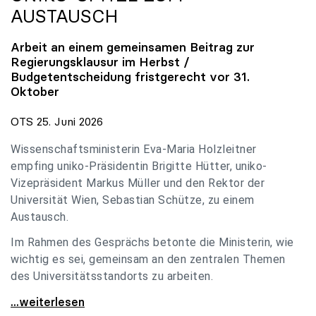
AUSTAUSCH
Arbeit an einem gemeinsamen Beitrag zur
Regierungsklausur im Herbst /
Budgetentscheidung fristgerecht vor 31.
Oktober
OTS 25. Juni 2026
Wissenschaftsministerin Eva-Maria Holzleitner
empfing uniko-Präsidentin Brigitte Hütter, uniko-
Vizepräsident Markus Müller und den Rektor der
Universität Wien, Sebastian Schütze, zu einem
Austausch.
Im Rahmen des Gesprächs betonte die Ministerin, wie
wichtig es sei, gemeinsam an den zentralen Themen
des Universitätsstandorts zu arbeiten.
Holzleitner empfing uniko-Spitze zum Austausch
...weiterlesen