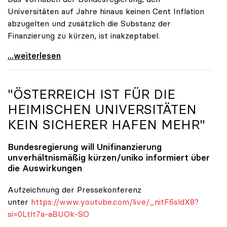
Universitäten auf Jahre hinaus keinen Cent Inflation
abzugelten und zusätzlich die Substanz der
Finanzierung zu kürzen, ist inakzeptabel.
#UnisRetten Warum es sich zu demonstrieren lohnt
...weiterlesen
"ÖSTERREICH IST FÜR DIE
HEIMISCHEN UNIVERSITÄTEN
KEIN SICHERER HAFEN MEHR"
Bundesregierung will Unifinanzierung
unverhältnismäßig kürzen/
uniko
informiert über
die Auswirkungen
Aufzeichnung der Pressekonferenz
unter
https://www.youtube.com/live/_nitF6sldX8?
si=0Ltlt7a-aBUOk-SO