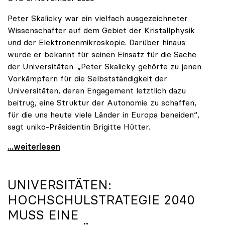
Peter Skalicky war ein vielfach ausgezeichneter
Wissenschafter auf dem Gebiet der Kristallphysik
und der Elektronenmikroskopie. Darüber hinaus
wurde er bekannt für seinen Einsatz für die Sache
der Universitäten. „Peter Skalicky gehörte zu jenen
Vorkämpfern für die Selbstständigkeit der
Universitäten, deren Engagement letztlich dazu
beitrug, eine Struktur der Autonomie zu schaffen,
für die uns heute viele Länder in Europa beneiden“,
sagt uniko-Präsidentin Brigitte Hütter.
uniko trauert um ehemaligen Präsidenten Peter
...weiterlesen
UNIVERSITÄTEN:
HOCHSCHULSTRATEGIE 2040
MUSS EINE