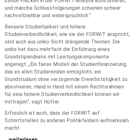
blinde Flecken in der FORWIT-Analyse konstatieren,
und manche Schlussfolgerungen scheinen schwer
nachvollziehbar und widersprüchlich.“
Bessere Studierbarkeit und höhere
Studienverbindlichkeit, wie sie der FORWIT anspricht,
sind auch aus uniko-Sicht drängende Themen. Die
uniko hat dazu mehrfach die Einführung eines
Grundstipendiums mit Leistungskomponente
angeregt. „Ein faires Modell der Studienfinanzierung,
das es allen Studierenden ermöglicht, ein
Grundstudium ohne verzögernde Erwerbstätigkeit zu
absolvieren, Hand in Hand mit einem Rechtsrahmen
für eine höhere Studienverbindlichkeit können wir
mittragen“, sagt Hütter.
Erfreulich ist auch, dass der FORWIT auf
Schnittstellen zu anderen Politikfeldern aufmerksam
macht.
uniko zu FORWIT-Analyse: Wichtige Themen
...weiterlesen