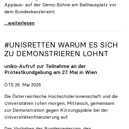
Applaus- auf der Demo-Bühne am Ballhausplatz vor
dem Bundeskanzleramt.
\"Wir nehmen es nicht hin\": Rede von
...weiterlesen
#UNISRETTEN WARUM ES SICH
ZU DEMONSTRIEREN LOHNT
uniko
-Aufruf zur Teilnahme an der
Protestkundgebung am 27. Mai in Wien
OTS 26. Mai 2026
Die Österreichische Hochschüler:innenschaft und die
Universitäten rufen morgen, Mittwoch, gemeinsam
zur Demonstration gegen Kürzungspläne bei der
Universitätenfinanzierung auf.
Das Vorhaben der Bundesregierung, den