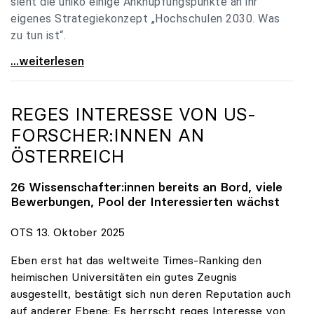
sieht die uniko einige Anknüpfungspunkte an ihr
eigenes Strategiekonzept „Hochschulen 2030. Was
zu tun ist“.
Universitäten: Hochschulstrategie 2040 muss eine
...weiterlesen
REGES INTERESSE VON US-
FORSCHER:INNEN AN
ÖSTERREICH
26 Wissenschafter:innen bereits an Bord, viele
Bewerbungen, Pool der Interessierten wächst
OTS 13. Oktober 2025
Eben erst hat das weltweite Times-Ranking den
heimischen Universitäten ein gutes Zeugnis
ausgestellt, bestätigt sich nun deren Reputation auch
auf anderer Ebene: Es herrscht reges Interesse von