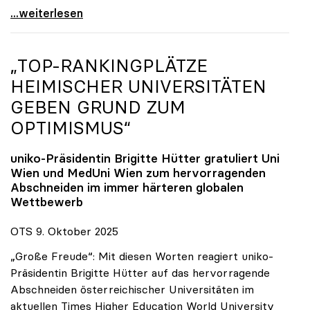
Reges Interesse von US-Forscher:innen an
...weiterlesen
„TOP-RANKINGPLÄTZE
HEIMISCHER UNIVERSITÄTEN
GEBEN GRUND ZUM
OPTIMISMUS“
uniko
-Präsidentin Brigitte Hütter gratuliert Uni
Wien und MedUni Wien zum hervorragenden
Abschneiden im immer härteren globalen
Wettbewerb
OTS 9. Oktober 2025
„Große Freude“: Mit diesen Worten reagiert uniko-
Präsidentin Brigitte Hütter auf das hervorragende
Abschneiden österreichischer Universitäten im
aktuellen Times Higher Education World University