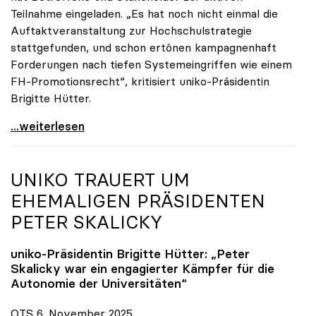
Teilnahme eingeladen. „Es hat noch nicht einmal die
Auftaktveranstaltung zur Hochschulstrategie
stattgefunden, und schon ertönen kampagnenhaft
Forderungen nach tiefen Systemeingriffen wie einem
FH-Promotionsrecht“, kritisiert uniko-Präsidentin
Brigitte Hütter.
„Deplatzierte Kampagne“: uniko irritiert über
...weiterlesen
UNIKO
TRAUERT UM
EHEMALIGEN PRÄSIDENTEN
PETER SKALICKY
uniko
-Präsidentin Brigitte Hütter: „Peter
Skalicky war ein engagierter Kämpfer für die
Autonomie der Universitäten“
OTS 6. November 2025