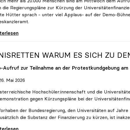
ich mehr als 20.000 Menschen sind am Mittwoch dem Aufruf
 die Regierungspläne zur Kürzung der Universitätenfinanzie
tte Hütter sprach - unter viel Applaus- auf der Demo-Bühn
eskanzleramt.
 nehmen es nicht hin\": Rede von
iterlesen
NISRETTEN WARUM ES SICH ZU D
o
-Aufruf zur Teilnahme an der Protestkundgebung am 2
6. Mai 2026
sterreichische Hochschüler:innenschaft und die Universit
emonstration gegen Kürzungspläne bei der Universitätenfin
orhaben der Bundesregierung, den Universitäten auf Jahre h
usätzlich die Substanz der Finanzierung zu kürzen, ist inakze
Retten Warum es sich zu demonstrieren lohnt
iterlesen