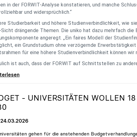
en in der FORWIT-Analyse konstatieren, und manche Schlu
ollziehbar und widersprüchlich.“
re Studierbarkeit und höhere Studienverbindlichkeit, wie si
-Sicht drängende Themen. Die uniko hat dazu mehrfach die 
ungskomponente angeregt. „Ein faires Modell der Studienfin
licht, ein Grundstudium ohne verzögernde Erwerbstätigkeit 
srahmen für eine höhere Studienverbindlichkeit können wir m
ulich ist auch, dass der FORWIT auf Schnittstellen zu ande
o zu FORWIT-Analyse: Wichtige Themen
iterlesen
DGET - UNIVERSITÄTEN WOLLEN 18
30
24.03.2026
niversitäten gehen für die anstehenden Budgetverhandlung