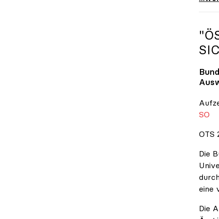
"Ö
SI
Bund
Ausw
Aufz
SO
OTS 2
Die B
Unive
durch
eine 
Die A