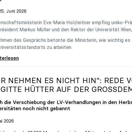
5. Juni 2026
nschaftsministerin Eva-Maria Holzleitner empfing uniko-Präs
räsident Markus Müller und den Rektor der Universität Wien
hmen des Gesprächs betonte die Ministerin, wie wichtig es
niversitätsstandorts zu arbeiten.
eitner empfing uniko-Spitze zum Austausch
iterlesen
IR NEHMEN ES NICHT HIN": REDE 
IGITTE HÜTTER AUF DER GROSSDE
h die Verschiebung der LV-Verhandlungen in den Herbs
ersitäten noch nicht gebannt
ai 2026