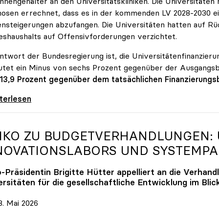
innengehälter an den Universitätskliniken. Die Universitäte
osen errechnet, dass es in der kommenden LV 2028-2030 ein
nsteigerungen abzufangen. Die Universitäten hatten auf Rüc
shaushalts auf Offensivforderungen verzichtet.
ntwort der Bundesregierung ist, die Universitätenfinanzierun
tet ein Minus von sechs Prozent gegenüber der Ausgangs
 13,9 Prozent gegenüber dem tatsächlichen Finanzierungs
erreich ist für die heimischen Universitäten
iterlesen
IKO
ZU BUDGETVERHANDLUNGEN: U
NOVATIONSLABORS UND SYSTEMP
o
-Präsidentin Brigitte Hütter appelliert an die Verhand
rsitäten für die gesellschaftliche Entwicklung im Blic
. Mai 2026