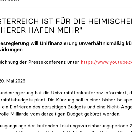
STERREICH IST FÜR DIE HEIMISCHE
CHERER HAFEN MEHR"
esregierung will Unifinanzierung unverhältnismäßig k
irkungen
eichnung der Pressekonferenz unter
https://www.youtube.c
0. Mai 2026
undesregierung hat die Universitätenkonferenz informiert, d
rsitätsbudgets plant. Die Kürzung soll in einer bisher beispi
 ein Einfrieren des derzeitigen Budgets und eine Nicht-Abg
volle Milliarde vom derzeitigen Budget gekürzt werden.
usgangslage der laufenden Leistungsvereinbarungsperiode 202