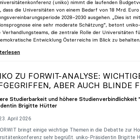
niversitätenkonferenz (uniko) nimmt die laufenden Budget
, dass die Universitäten von einem Bedarf von 18 Mrd. Euro f
ungsvereinbarungsperiode 2028–2030 ausgehen. „Dies ist mit 
tionsprognose eine sehr moderate Schätzung“, betont uniko-P
e Verhandlungsteams, die zentrale Rolle der Universitäten für
emokratische Entwicklung Österreichs im Blick zu behalten
 zu Budgetverhandlungen: Universitäten sind
iterlesen
IKO
ZU FORWIT-ANALYSE: WICHTI
FGEGRIFFEN, ABER AUCH BLINDE F
ere Studierbarkeit und höhere Studienverbindlichkeit 
identin Brigitte Hütter
3. April 2026
ORWIT bringt einige wichtige Themen in die Debatte zur Ho
rsitätenkonferenz sehr begrüßt. uniko-Präsidentin Brigitte 