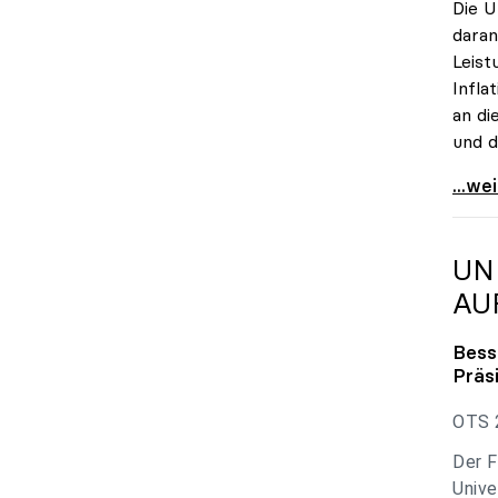
Die U
daran
Leist
Infla
an di
und d
uniko
...we
UN
AU
Bess
Präs
OTS 2
Der F
Unive