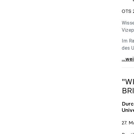
OTS 2
Wisse
Vizep
Im Ra
des U
Holzl
...we
"W
BR
Durc
Univ
27. M