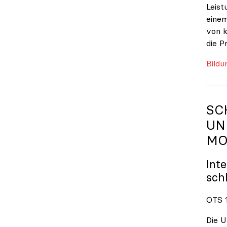
Leist
einem
von k
die P
Bildu
SC
UN
MO
Int
sch
OTS 1
Die U