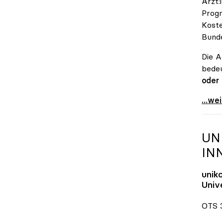
Ärzt:
Progn
Koste
Bunde
Die A
bedeu
oder
\"Öst
...we
UN
IN
unik
Unive
OTS 3