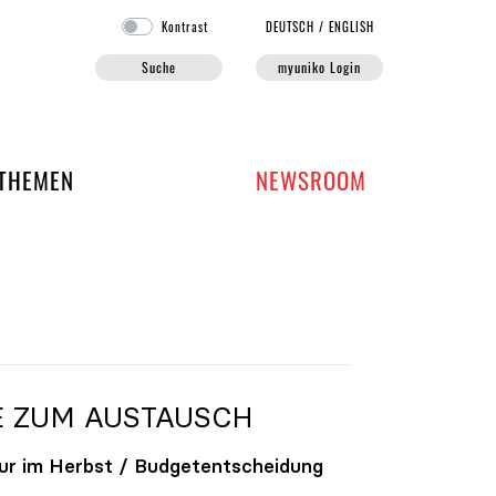
Kontrast
DE
UTSCH
/
EN
GLISH
Suche
myuniko Login
EN DER UNIKO
THEMEN
NEWSROOM
E ZUM AUSTAUSCH
ur im Herbst / Budgetentscheidung