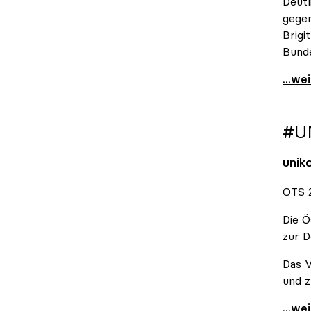
Deutl
gegen
Brigi
Bund
\"Wir
...we
#U
unik
OTS 2
Die Ö
zur D
Das V
und z
#Unis
...we