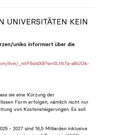
N UNIVERSITÄTEN KEIN
ürzen/
uniko
informiert über die
om/live/_nitF6sldX8?si=0Ltlt7a-aBUOk-
ass sie eine Kürzung der
ellosen Form erfolgen, nämlich nicht nur
eltung von Kostensteigerungen. Es soll
5 - 2027 sind 16,5 Milliarden inklusive