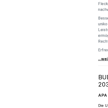
Fleck
nachv
Besse
uniko
Leist
ermög
Recht
Erfre
unik
...we
BU
20
APA 
Die U