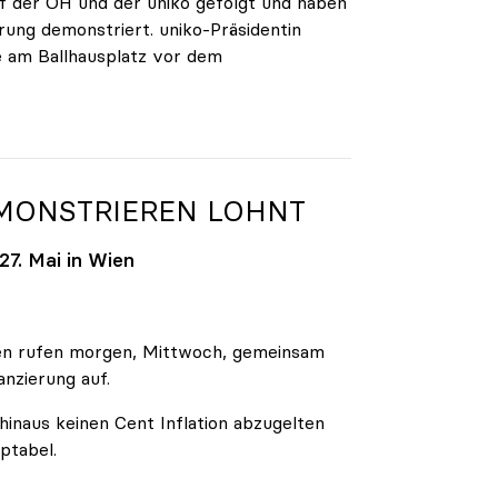
 der ÖH und der uniko gefolgt und haben
rung demonstriert. uniko-Präsidentin
e am Ballhausplatz vor dem
EMONSTRIEREN LOHNT
7. Mai in Wien
äten rufen morgen, Mittwoch, gemeinsam
anzierung auf.
inaus keinen Cent Inflation abzugelten
ptabel.