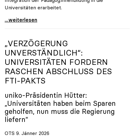
Universitäten erarbeitet.
Schools of Education an den Universitäten: Für
...weiterlesen
„VERZÖGERUNG
UNVERSTÄNDLICH“:
UNIVERSITÄTEN FORDERN
RASCHEN ABSCHLUSS DES
FTI-PAKTS
uniko
-Präsidentin Hütter:
„Universitäten haben beim Sparen
geholfen, nun muss die Regierung
liefern“
OTS 9. Jänner 2026