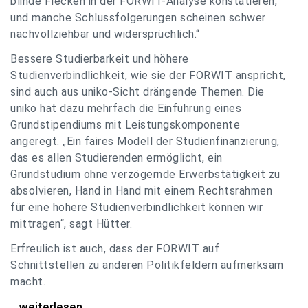
blinde Flecken in der FORWIT-Analyse konstatieren,
und manche Schlussfolgerungen scheinen schwer
nachvollziehbar und widersprüchlich.“
Bessere Studierbarkeit und höhere
Studienverbindlichkeit, wie sie der FORWIT anspricht,
sind auch aus uniko-Sicht drängende Themen. Die
uniko hat dazu mehrfach die Einführung eines
Grundstipendiums mit Leistungskomponente
angeregt. „Ein faires Modell der Studienfinanzierung,
das es allen Studierenden ermöglicht, ein
Grundstudium ohne verzögernde Erwerbstätigkeit zu
absolvieren, Hand in Hand mit einem Rechtsrahmen
für eine höhere Studienverbindlichkeit können wir
mittragen“, sagt Hütter.
Erfreulich ist auch, dass der FORWIT auf
Schnittstellen zu anderen Politikfeldern aufmerksam
macht.
uniko zu FORWIT-Analyse: Wichtige Themen
...weiterlesen