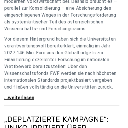
modernen Volkswirtschaft bei. Deshalb braucht es –
parallel zur Konsolidierung – eine Absicherung des
eingeschlagenen Weges in der Forschungsförderung
als systemkritischer Teil des österreichischen
Wissenschafts- und Forschungsraums.
Vor diesem Hintergrund haben sich die Universitäten
verantwortungsvoll bereiterklärt, einmalig im Jahr
2027 146 Mio. Euro aus den Globalbudgets zur
Finanzierung exzellenter Forschung im nationalen
Wettbewerb bereitzustellen: Über den
Wissenschaftsfonds FWF werden sie nach höchsten
internationalen Standards projektbasiert vergeben
und fließen vollständig an die Universitäten zurück.
Gemeinsam für einen starken Wissenschafts- und
...weiterlesen
„DEPLATZIERTE KAMPAGNE“:
UNIKO
IRRITIERT ÜBER