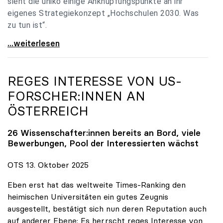
sieht die uniko einige Anknüpfungspunkte an ihr
eigenes Strategiekonzept „Hochschulen 2030. Was
zu tun ist“.
Universitäten: Hochschulstrategie 2040 muss eine
...weiterlesen
REGES INTERESSE VON US-
FORSCHER:INNEN AN
ÖSTERREICH
26 Wissenschafter:innen bereits an Bord, viele
Bewerbungen, Pool der Interessierten wächst
OTS 13. Oktober 2025
Eben erst hat das weltweite Times-Ranking den
heimischen Universitäten ein gutes Zeugnis
ausgestellt, bestätigt sich nun deren Reputation auch
auf anderer Ebene: Es herrscht reges Interesse von