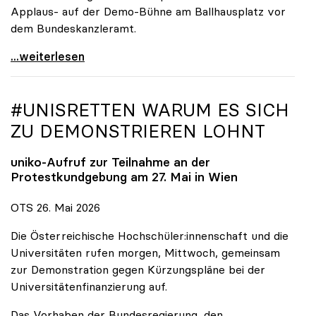
Applaus- auf der Demo-Bühne am Ballhausplatz vor
dem Bundeskanzleramt.
\"Wir nehmen es nicht hin\": Rede von
...weiterlesen
#UNISRETTEN WARUM ES SICH
ZU DEMONSTRIEREN LOHNT
uniko
-Aufruf zur Teilnahme an der
Protestkundgebung am 27. Mai in Wien
OTS 26. Mai 2026
Die Österreichische Hochschüler:innenschaft und die
Universitäten rufen morgen, Mittwoch, gemeinsam
zur Demonstration gegen Kürzungspläne bei der
Universitätenfinanzierung auf.
Das Vorhaben der Bundesregierung, den