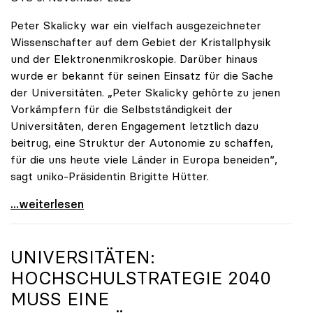
Peter Skalicky war ein vielfach ausgezeichneter
Wissenschafter auf dem Gebiet der Kristallphysik
und der Elektronenmikroskopie. Darüber hinaus
wurde er bekannt für seinen Einsatz für die Sache
der Universitäten. „Peter Skalicky gehörte zu jenen
Vorkämpfern für die Selbstständigkeit der
Universitäten, deren Engagement letztlich dazu
beitrug, eine Struktur der Autonomie zu schaffen,
für die uns heute viele Länder in Europa beneiden“,
sagt uniko-Präsidentin Brigitte Hütter.
uniko trauert um ehemaligen Präsidenten Peter
...weiterlesen
UNIVERSITÄTEN:
HOCHSCHULSTRATEGIE 2040
MUSS EINE