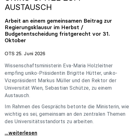
AUSTAUSCH
Arbeit an einem gemeinsamen Beitrag zur
Regierungsklausur im Herbst /
Budgetentscheidung fristgerecht vor 31.
Oktober
OTS 25. Juni 2026
Wissenschaftsministerin Eva-Maria Holzleitner
empfing uniko-Präsidentin Brigitte Hütter, uniko-
Vizepräsident Markus Müller und den Rektor der
Universität Wien, Sebastian Schütze, zu einem
Austausch.
Im Rahmen des Gesprächs betonte die Ministerin, wie
wichtig es sei, gemeinsam an den zentralen Themen
des Universitätsstandorts zu arbeiten.
Holzleitner empfing uniko-Spitze zum Austausch
...weiterlesen