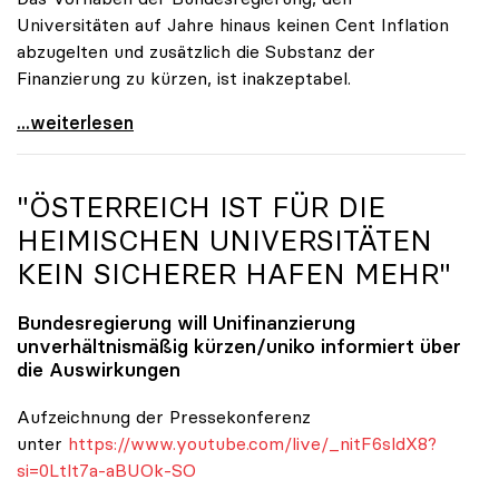
Universitäten auf Jahre hinaus keinen Cent Inflation
abzugelten und zusätzlich die Substanz der
Finanzierung zu kürzen, ist inakzeptabel.
#UnisRetten Warum es sich zu demonstrieren lohnt
...weiterlesen
"ÖSTERREICH IST FÜR DIE
HEIMISCHEN UNIVERSITÄTEN
KEIN SICHERER HAFEN MEHR"
Bundesregierung will Unifinanzierung
unverhältnismäßig kürzen/
uniko
informiert über
die Auswirkungen
Aufzeichnung der Pressekonferenz
unter
https://www.youtube.com/live/_nitF6sldX8?
si=0Ltlt7a-aBUOk-SO