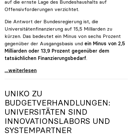
auf die ernste Lage des Bundeshaushalts auf
Offensivforderungen verzichtet.
Die Antwort der Bundesregierung ist, die
Universitätenfinanzierung auf 15,5 Milliarden zu
kürzen. Das bedeutet ein Minus von sechs Prozent
gegenüber der Ausgangsbasis und
ein Minus von 2,5
Milliarden oder 13,9 Prozent gegenüber dem
tatsächlichen Finanzierungsbedarf
.
\"Österreich ist für die heimischen Universitäten
...weiterlesen
UNIKO
ZU
BUDGETVERHANDLUNGEN:
UNIVERSITÄTEN SIND
INNOVATIONSLABORS UND
SYSTEMPARTNER