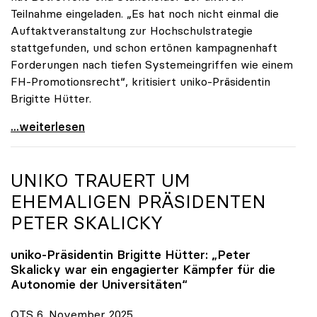
Teilnahme eingeladen. „Es hat noch nicht einmal die
Auftaktveranstaltung zur Hochschulstrategie
stattgefunden, und schon ertönen kampagnenhaft
Forderungen nach tiefen Systemeingriffen wie einem
FH-Promotionsrecht“, kritisiert uniko-Präsidentin
Brigitte Hütter.
„Deplatzierte Kampagne“: uniko irritiert über
...weiterlesen
UNIKO
TRAUERT UM
EHEMALIGEN PRÄSIDENTEN
PETER SKALICKY
uniko
-Präsidentin Brigitte Hütter: „Peter
Skalicky war ein engagierter Kämpfer für die
Autonomie der Universitäten“
OTS 6. November 2025