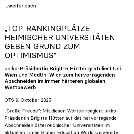
Reges Interesse von US-Forscher:innen an
...weiterlesen
„TOP-RANKINGPLÄTZE
HEIMISCHER UNIVERSITÄTEN
GEBEN GRUND ZUM
OPTIMISMUS“
uniko
-Präsidentin Brigitte Hütter gratuliert Uni
Wien und MedUni Wien zum hervorragenden
Abschneiden im immer härteren globalen
Wettbewerb
OTS 9. Oktober 2025
„Große Freude“: Mit diesen Worten reagiert uniko-
Präsidentin Brigitte Hütter auf das hervorragende
Abschneiden österreichischer Universitäten im
aktuellen Times Higher Education World University