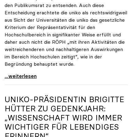
den Publikumsrat zu entsenden. Auch diese
Entscheidung erachtete die uniko als rechtswidrigweil
aus Sicht der Universitäten die uniko das gesetzliche
Kriterium der Repräsentativität für den
Hochschulbereich in signifikanter Weise erfüllt und
daher auch nicht die RÖPH „mit ihren Aktivitäten die
weitreichenderen und nachhaltigeren Auswirkungen
im Bereich Hochschulen zeitigt“, wie in der
Begründung behauptet wurde.
ORF-Publikumsrat: Regierung entsendet nun doch
...weiterlesen
UNIKO
-PRÄSIDENTIN BRIGITTE
HÜTTER ZU GEDENKJAHR:
„WISSENSCHAFT WIRD IMMER
WICHTIGER FÜR LEBENDIGES
ERINNERN“