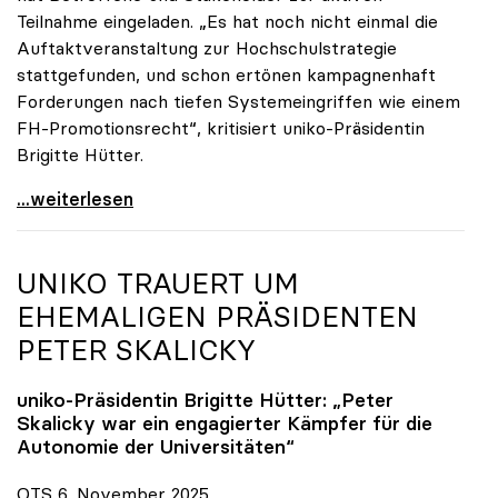
Teilnahme eingeladen. „Es hat noch nicht einmal die
Auftaktveranstaltung zur Hochschulstrategie
stattgefunden, und schon ertönen kampagnenhaft
Forderungen nach tiefen Systemeingriffen wie einem
FH-Promotionsrecht“, kritisiert uniko-Präsidentin
Brigitte Hütter.
„Deplatzierte Kampagne“: uniko irritiert über
...weiterlesen
UNIKO
TRAUERT UM
EHEMALIGEN PRÄSIDENTEN
PETER SKALICKY
uniko
-Präsidentin Brigitte Hütter: „Peter
Skalicky war ein engagierter Kämpfer für die
Autonomie der Universitäten“
OTS 6. November 2025