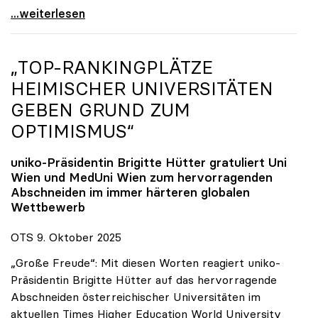
Reges Interesse von US-Forscher:innen an
...weiterlesen
„TOP-RANKINGPLÄTZE
HEIMISCHER UNIVERSITÄTEN
GEBEN GRUND ZUM
OPTIMISMUS“
uniko
-Präsidentin Brigitte Hütter gratuliert Uni
Wien und MedUni Wien zum hervorragenden
Abschneiden im immer härteren globalen
Wettbewerb
OTS 9. Oktober 2025
„Große Freude“: Mit diesen Worten reagiert uniko-
Präsidentin Brigitte Hütter auf das hervorragende
Abschneiden österreichischer Universitäten im
aktuellen Times Higher Education World University