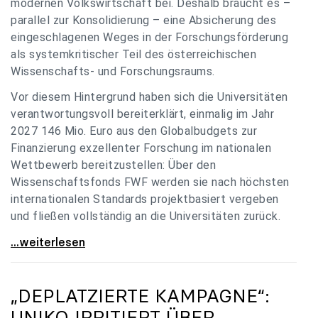
modernen Volkswirtschaft bei. Deshalb braucht es –
parallel zur Konsolidierung – eine Absicherung des
eingeschlagenen Weges in der Forschungsförderung
als systemkritischer Teil des österreichischen
Wissenschafts- und Forschungsraums.
Vor diesem Hintergrund haben sich die Universitäten
verantwortungsvoll bereiterklärt, einmalig im Jahr
2027 146 Mio. Euro aus den Globalbudgets zur
Finanzierung exzellenter Forschung im nationalen
Wettbewerb bereitzustellen: Über den
Wissenschaftsfonds FWF werden sie nach höchsten
internationalen Standards projektbasiert vergeben
und fließen vollständig an die Universitäten zurück.
Gemeinsam für einen starken Wissenschafts- und
...weiterlesen
„DEPLATZIERTE KAMPAGNE“:
UNIKO
IRRITIERT ÜBER