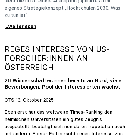
sieht die uniko einige Anknüpfungspunkte an ihr
eigenes Strategiekonzept „Hochschulen 2030. Was
zu tun ist“.
Universitäten: Hochschulstrategie 2040 muss eine
...weiterlesen
REGES INTERESSE VON US-
FORSCHER:INNEN AN
ÖSTERREICH
26 Wissenschafter:innen bereits an Bord, viele
Bewerbungen, Pool der Interessierten wächst
OTS 13. Oktober 2025
Eben erst hat das weltweite Times-Ranking den
heimischen Universitäten ein gutes Zeugnis
ausgestellt, bestätigt sich nun deren Reputation auch
auf anderer Ebene: Es herrscht reges Interesse von