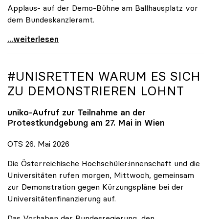
Applaus- auf der Demo-Bühne am Ballhausplatz vor
dem Bundeskanzleramt.
\"Wir nehmen es nicht hin\": Rede von
...weiterlesen
#UNISRETTEN WARUM ES SICH
ZU DEMONSTRIEREN LOHNT
uniko
-Aufruf zur Teilnahme an der
Protestkundgebung am 27. Mai in Wien
OTS 26. Mai 2026
Die Österreichische Hochschüler:innenschaft und die
Universitäten rufen morgen, Mittwoch, gemeinsam
zur Demonstration gegen Kürzungspläne bei der
Universitätenfinanzierung auf.
Das Vorhaben der Bundesregierung, den