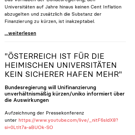
Universitäten auf Jahre hinaus keinen Cent Inflation
abzugelten und zusätzlich die Substanz der
Finanzierung zu kürzen, ist inakzeptabel.
#UnisRetten Warum es sich zu demonstrieren lohnt
...weiterlesen
"ÖSTERREICH IST FÜR DIE
HEIMISCHEN UNIVERSITÄTEN
KEIN SICHERER HAFEN MEHR"
Bundesregierung will Unifinanzierung
unverhältnismäßig kürzen/
uniko
informiert über
die Auswirkungen
Aufzeichnung der Pressekonferenz
unter
https://www.youtube.com/live/_nitF6sldX8?
si=0Ltlt7a-aBUOk-SO