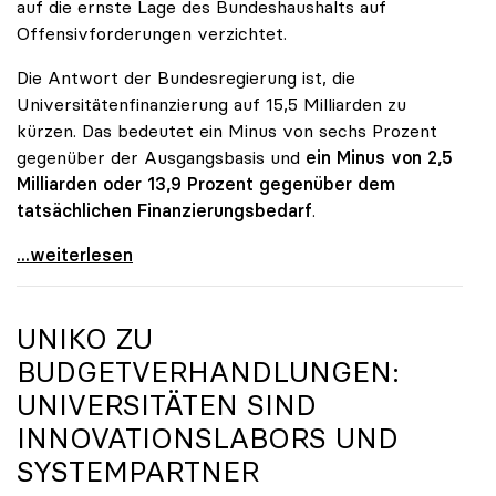
auf die ernste Lage des Bundeshaushalts auf
Offensivforderungen verzichtet.
Die Antwort der Bundesregierung ist, die
Universitätenfinanzierung auf 15,5 Milliarden zu
kürzen. Das bedeutet ein Minus von sechs Prozent
gegenüber der Ausgangsbasis und
ein Minus von 2,5
Milliarden oder 13,9 Prozent gegenüber dem
tatsächlichen Finanzierungsbedarf
.
\"Österreich ist für die heimischen Universitäten
...weiterlesen
UNIKO
ZU
BUDGETVERHANDLUNGEN:
UNIVERSITÄTEN SIND
INNOVATIONSLABORS UND
SYSTEMPARTNER