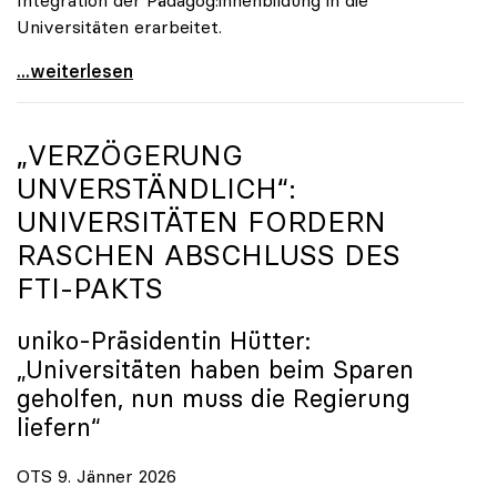
Universitäten erarbeitet.
Schools of Education an den Universitäten: Für
...weiterlesen
„VERZÖGERUNG
UNVERSTÄNDLICH“:
UNIVERSITÄTEN FORDERN
RASCHEN ABSCHLUSS DES
FTI-PAKTS
uniko
-Präsidentin Hütter:
„Universitäten haben beim Sparen
geholfen, nun muss die Regierung
liefern“
OTS 9. Jänner 2026