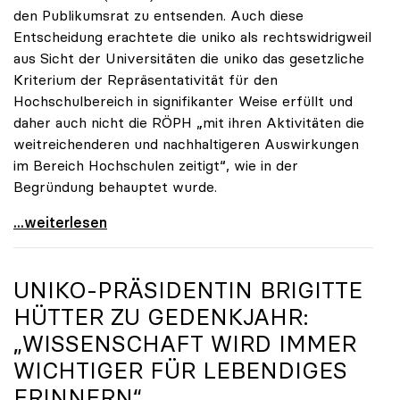
den Publikumsrat zu entsenden. Auch diese
Entscheidung erachtete die uniko als rechtswidrigweil
aus Sicht der Universitäten die uniko das gesetzliche
Kriterium der Repräsentativität für den
Hochschulbereich in signifikanter Weise erfüllt und
daher auch nicht die RÖPH „mit ihren Aktivitäten die
weitreichenderen und nachhaltigeren Auswirkungen
im Bereich Hochschulen zeitigt“, wie in der
Begründung behauptet wurde.
ORF-Publikumsrat: Regierung entsendet nun doch
...weiterlesen
UNIKO
-PRÄSIDENTIN BRIGITTE
HÜTTER ZU GEDENKJAHR:
„WISSENSCHAFT WIRD IMMER
WICHTIGER FÜR LEBENDIGES
ERINNERN“