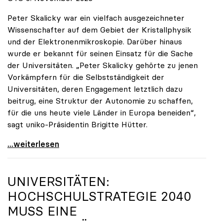
Peter Skalicky war ein vielfach ausgezeichneter
Wissenschafter auf dem Gebiet der Kristallphysik
und der Elektronenmikroskopie. Darüber hinaus
wurde er bekannt für seinen Einsatz für die Sache
der Universitäten. „Peter Skalicky gehörte zu jenen
Vorkämpfern für die Selbstständigkeit der
Universitäten, deren Engagement letztlich dazu
beitrug, eine Struktur der Autonomie zu schaffen,
für die uns heute viele Länder in Europa beneiden“,
sagt uniko-Präsidentin Brigitte Hütter.
uniko trauert um ehemaligen Präsidenten Peter
...weiterlesen
UNIVERSITÄTEN:
HOCHSCHULSTRATEGIE 2040
MUSS EINE