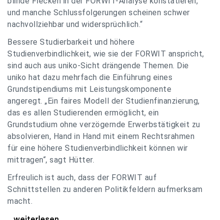
blinde Flecken in der FORWIT-Analyse konstatieren,
und manche Schlussfolgerungen scheinen schwer
nachvollziehbar und widersprüchlich.“
Bessere Studierbarkeit und höhere
Studienverbindlichkeit, wie sie der FORWIT anspricht,
sind auch aus uniko-Sicht drängende Themen. Die
uniko hat dazu mehrfach die Einführung eines
Grundstipendiums mit Leistungskomponente
angeregt. „Ein faires Modell der Studienfinanzierung,
das es allen Studierenden ermöglicht, ein
Grundstudium ohne verzögernde Erwerbstätigkeit zu
absolvieren, Hand in Hand mit einem Rechtsrahmen
für eine höhere Studienverbindlichkeit können wir
mittragen“, sagt Hütter.
Erfreulich ist auch, dass der FORWIT auf
Schnittstellen zu anderen Politikfeldern aufmerksam
macht.
uniko zu FORWIT-Analyse: Wichtige Themen
...weiterlesen