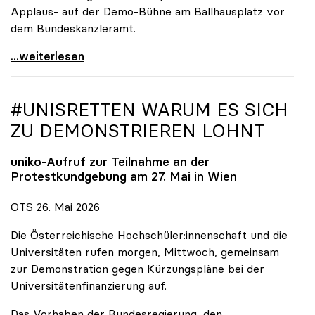
Applaus- auf der Demo-Bühne am Ballhausplatz vor
dem Bundeskanzleramt.
\"Wir nehmen es nicht hin\": Rede von
...weiterlesen
#UNISRETTEN WARUM ES SICH
ZU DEMONSTRIEREN LOHNT
uniko
-Aufruf zur Teilnahme an der
Protestkundgebung am 27. Mai in Wien
OTS 26. Mai 2026
Die Österreichische Hochschüler:innenschaft und die
Universitäten rufen morgen, Mittwoch, gemeinsam
zur Demonstration gegen Kürzungspläne bei der
Universitätenfinanzierung auf.
Das Vorhaben der Bundesregierung, den