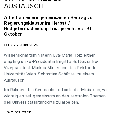
AUSTAUSCH
Arbeit an einem gemeinsamen Beitrag zur
Regierungsklausur im Herbst /
Budgetentscheidung fristgerecht vor 31.
Oktober
OTS 25. Juni 2026
Wissenschaftsministerin Eva-Maria Holzleitner
empfing uniko-Präsidentin Brigitte Hütter, uniko-
Vizepräsident Markus Müller und den Rektor der
Universität Wien, Sebastian Schütze, zu einem
Austausch.
Im Rahmen des Gesprächs betonte die Ministerin, wie
wichtig es sei, gemeinsam an den zentralen Themen
des Universitätsstandorts zu arbeiten.
Holzleitner empfing uniko-Spitze zum Austausch
...weiterlesen