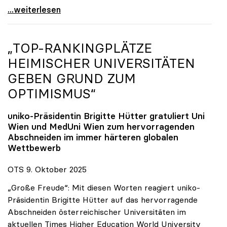
Reges Interesse von US-Forscher:innen an
...weiterlesen
„TOP-RANKINGPLÄTZE
HEIMISCHER UNIVERSITÄTEN
GEBEN GRUND ZUM
OPTIMISMUS“
uniko
-Präsidentin Brigitte Hütter gratuliert Uni
Wien und MedUni Wien zum hervorragenden
Abschneiden im immer härteren globalen
Wettbewerb
OTS 9. Oktober 2025
„Große Freude“: Mit diesen Worten reagiert uniko-
Präsidentin Brigitte Hütter auf das hervorragende
Abschneiden österreichischer Universitäten im
aktuellen Times Higher Education World University