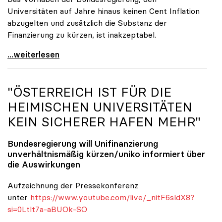
Universitäten auf Jahre hinaus keinen Cent Inflation
abzugelten und zusätzlich die Substanz der
Finanzierung zu kürzen, ist inakzeptabel.
#UnisRetten Warum es sich zu demonstrieren lohnt
...weiterlesen
"ÖSTERREICH IST FÜR DIE
HEIMISCHEN UNIVERSITÄTEN
KEIN SICHERER HAFEN MEHR"
Bundesregierung will Unifinanzierung
unverhältnismäßig kürzen/
uniko
informiert über
die Auswirkungen
Aufzeichnung der Pressekonferenz
unter
https://www.youtube.com/live/_nitF6sldX8?
si=0Ltlt7a-aBUOk-SO