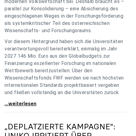
modernen Volkswirtschaft bei. Deshalb braucht es –
parallel zur Konsolidierung – eine Absicherung des
eingeschlagenen Weges in der Forschungsförderung
als systemkritischer Teil des österreichischen
Wissenschafts- und Forschungsraums.
Vor diesem Hintergrund haben sich die Universitäten
verantwortungsvoll bereiterklärt, einmalig im Jahr
2027 146 Mio. Euro aus den Globalbudgets zur
Finanzierung exzellenter Forschung im nationalen
Wettbewerb bereitzustellen: Über den
Wissenschaftsfonds FWF werden sie nach höchsten
internationalen Standards projektbasiert vergeben
und fließen vollständig an die Universitäten zurück.
Gemeinsam für einen starken Wissenschafts- und
...weiterlesen
„DEPLATZIERTE KAMPAGNE“:
UNIKO
IRRITIERT ÜBER