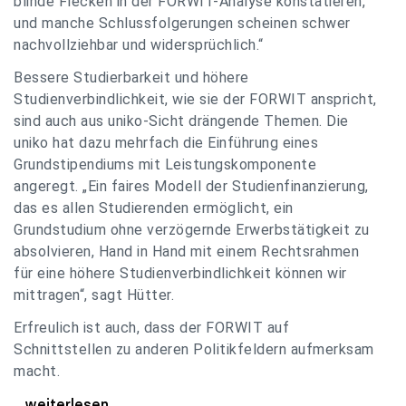
blinde Flecken in der FORWIT-Analyse konstatieren,
und manche Schlussfolgerungen scheinen schwer
nachvollziehbar und widersprüchlich.“
Bessere Studierbarkeit und höhere
Studienverbindlichkeit, wie sie der FORWIT anspricht,
sind auch aus uniko-Sicht drängende Themen. Die
uniko hat dazu mehrfach die Einführung eines
Grundstipendiums mit Leistungskomponente
angeregt. „Ein faires Modell der Studienfinanzierung,
das es allen Studierenden ermöglicht, ein
Grundstudium ohne verzögernde Erwerbstätigkeit zu
absolvieren, Hand in Hand mit einem Rechtsrahmen
für eine höhere Studienverbindlichkeit können wir
mittragen“, sagt Hütter.
Erfreulich ist auch, dass der FORWIT auf
Schnittstellen zu anderen Politikfeldern aufmerksam
macht.
uniko zu FORWIT-Analyse: Wichtige Themen
...weiterlesen