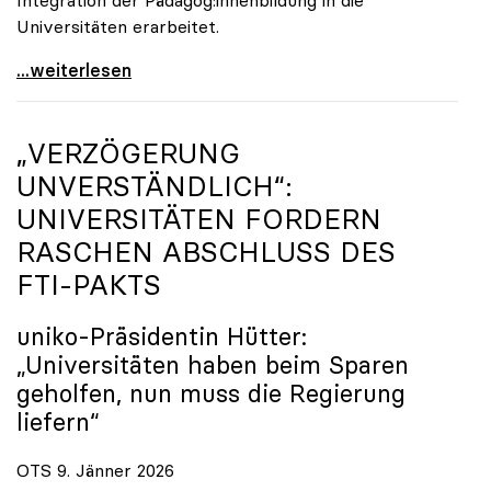
Universitäten erarbeitet.
Schools of Education an den Universitäten: Für
...weiterlesen
„VERZÖGERUNG
UNVERSTÄNDLICH“:
UNIVERSITÄTEN FORDERN
RASCHEN ABSCHLUSS DES
FTI-PAKTS
uniko
-Präsidentin Hütter:
„Universitäten haben beim Sparen
geholfen, nun muss die Regierung
liefern“
OTS 9. Jänner 2026