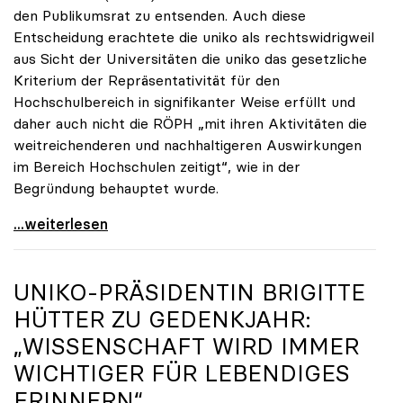
den Publikumsrat zu entsenden. Auch diese
Entscheidung erachtete die uniko als rechtswidrigweil
aus Sicht der Universitäten die uniko das gesetzliche
Kriterium der Repräsentativität für den
Hochschulbereich in signifikanter Weise erfüllt und
daher auch nicht die RÖPH „mit ihren Aktivitäten die
weitreichenderen und nachhaltigeren Auswirkungen
im Bereich Hochschulen zeitigt“, wie in der
Begründung behauptet wurde.
ORF-Publikumsrat: Regierung entsendet nun doch
...weiterlesen
UNIKO
-PRÄSIDENTIN BRIGITTE
HÜTTER ZU GEDENKJAHR:
„WISSENSCHAFT WIRD IMMER
WICHTIGER FÜR LEBENDIGES
ERINNERN“