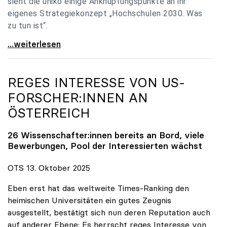
sieht die uniko einige Anknüpfungspunkte an ihr
eigenes Strategiekonzept „Hochschulen 2030. Was
zu tun ist“.
Universitäten: Hochschulstrategie 2040 muss eine
...weiterlesen
REGES INTERESSE VON US-
FORSCHER:INNEN AN
ÖSTERREICH
26 Wissenschafter:innen bereits an Bord, viele
Bewerbungen, Pool der Interessierten wächst
OTS 13. Oktober 2025
Eben erst hat das weltweite Times-Ranking den
heimischen Universitäten ein gutes Zeugnis
ausgestellt, bestätigt sich nun deren Reputation auch
auf anderer Ebene: Es herrscht reges Interesse von