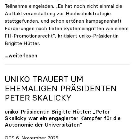
Teilnahme eingeladen. „Es hat noch nicht einmal die
Auftaktveranstaltung zur Hochschulstrategie
stattgefunden, und schon ertönen kampagnenhaft
Forderungen nach tiefen Systemeingriffen wie einem
FH-Promotionsrecht“, kritisiert uniko-Präsidentin
Brigitte Hütter.
„Deplatzierte Kampagne“: uniko irritiert über
...weiterlesen
UNIKO
TRAUERT UM
EHEMALIGEN PRÄSIDENTEN
PETER SKALICKY
uniko
-Präsidentin Brigitte Hütter: „Peter
Skalicky war ein engagierter Kämpfer für die
Autonomie der Universitäten“
OTS 6. November 2025