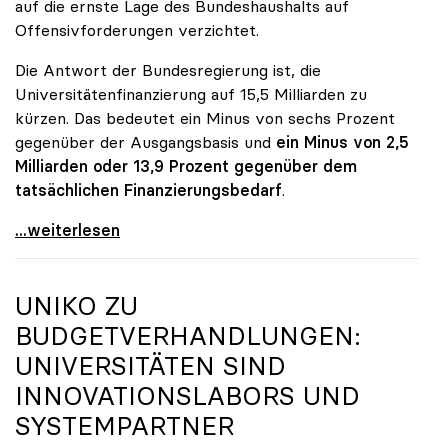
auf die ernste Lage des Bundeshaushalts auf
Offensivforderungen verzichtet.
Die Antwort der Bundesregierung ist, die
Universitätenfinanzierung auf 15,5 Milliarden zu
kürzen. Das bedeutet ein Minus von sechs Prozent
gegenüber der Ausgangsbasis und
ein Minus von 2,5
Milliarden oder 13,9 Prozent gegenüber dem
tatsächlichen Finanzierungsbedarf
.
\"Österreich ist für die heimischen Universitäten
...weiterlesen
UNIKO
ZU
BUDGETVERHANDLUNGEN:
UNIVERSITÄTEN SIND
INNOVATIONSLABORS UND
SYSTEMPARTNER