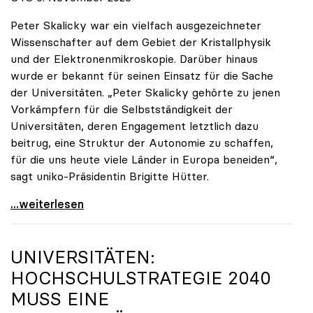
Peter Skalicky war ein vielfach ausgezeichneter
Wissenschafter auf dem Gebiet der Kristallphysik
und der Elektronenmikroskopie. Darüber hinaus
wurde er bekannt für seinen Einsatz für die Sache
der Universitäten. „Peter Skalicky gehörte zu jenen
Vorkämpfern für die Selbstständigkeit der
Universitäten, deren Engagement letztlich dazu
beitrug, eine Struktur der Autonomie zu schaffen,
für die uns heute viele Länder in Europa beneiden“,
sagt uniko-Präsidentin Brigitte Hütter.
uniko trauert um ehemaligen Präsidenten Peter
...weiterlesen
UNIVERSITÄTEN:
HOCHSCHULSTRATEGIE 2040
MUSS EINE