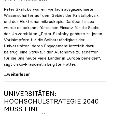
Peter Skalicky war ein vielfach ausgezeichneter
Wissenschafter auf dem Gebiet der Kristallphysik
und der Elektronenmikroskopie. Darüber hinaus
wurde er bekannt für seinen Einsatz für die Sache
der Universitäten. „Peter Skalicky gehörte zu jenen
Vorkämpfern für die Selbstständigkeit der
Universitäten, deren Engagement letztlich dazu
beitrug, eine Struktur der Autonomie zu schaffen,
für die uns heute viele Länder in Europa beneiden“,
sagt uniko-Präsidentin Brigitte Hütter.
uniko trauert um ehemaligen Präsidenten Peter
...weiterlesen
UNIVERSITÄTEN:
HOCHSCHULSTRATEGIE 2040
MUSS EINE