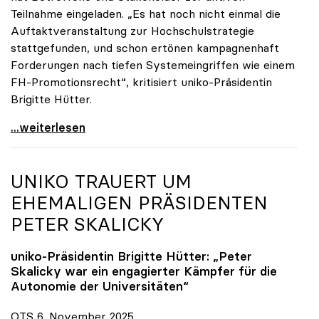
Teilnahme eingeladen. „Es hat noch nicht einmal die
Auftaktveranstaltung zur Hochschulstrategie
stattgefunden, und schon ertönen kampagnenhaft
Forderungen nach tiefen Systemeingriffen wie einem
FH-Promotionsrecht“, kritisiert uniko-Präsidentin
Brigitte Hütter.
„Deplatzierte Kampagne“: uniko irritiert über
...weiterlesen
UNIKO
TRAUERT UM
EHEMALIGEN PRÄSIDENTEN
PETER SKALICKY
uniko
-Präsidentin Brigitte Hütter: „Peter
Skalicky war ein engagierter Kämpfer für die
Autonomie der Universitäten“
OTS 6. November 2025