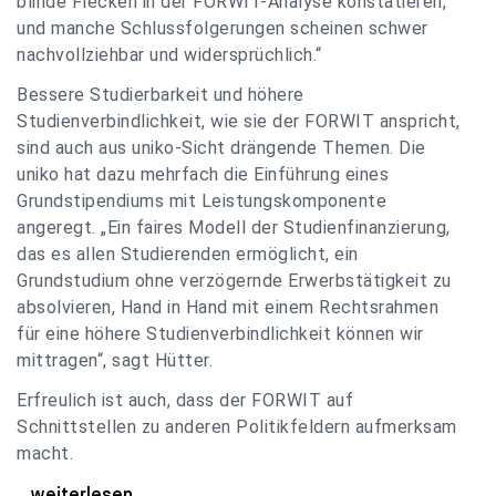
blinde Flecken in der FORWIT-Analyse konstatieren,
und manche Schlussfolgerungen scheinen schwer
nachvollziehbar und widersprüchlich.“
Bessere Studierbarkeit und höhere
Studienverbindlichkeit, wie sie der FORWIT anspricht,
sind auch aus uniko-Sicht drängende Themen. Die
uniko hat dazu mehrfach die Einführung eines
Grundstipendiums mit Leistungskomponente
angeregt. „Ein faires Modell der Studienfinanzierung,
das es allen Studierenden ermöglicht, ein
Grundstudium ohne verzögernde Erwerbstätigkeit zu
absolvieren, Hand in Hand mit einem Rechtsrahmen
für eine höhere Studienverbindlichkeit können wir
mittragen“, sagt Hütter.
Erfreulich ist auch, dass der FORWIT auf
Schnittstellen zu anderen Politikfeldern aufmerksam
macht.
uniko zu FORWIT-Analyse: Wichtige Themen
...weiterlesen