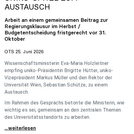
AUSTAUSCH
Arbeit an einem gemeinsamen Beitrag zur
Regierungsklausur im Herbst /
Budgetentscheidung fristgerecht vor 31.
Oktober
OTS 25. Juni 2026
Wissenschaftsministerin Eva-Maria Holzleitner
empfing uniko-Präsidentin Brigitte Hütter, uniko-
Vizepräsident Markus Müller und den Rektor der
Universität Wien, Sebastian Schütze, zu einem
Austausch.
Im Rahmen des Gesprächs betonte die Ministerin, wie
wichtig es sei, gemeinsam an den zentralen Themen
des Universitätsstandorts zu arbeiten.
Holzleitner empfing uniko-Spitze zum Austausch
...weiterlesen