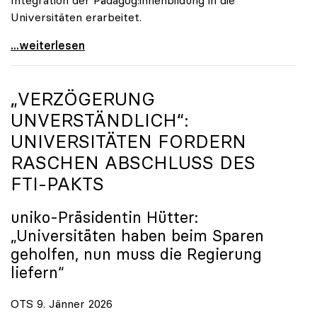
Universitäten erarbeitet.
Schools of Education an den Universitäten: Für
...weiterlesen
„VERZÖGERUNG
UNVERSTÄNDLICH“:
UNIVERSITÄTEN FORDERN
RASCHEN ABSCHLUSS DES
FTI-PAKTS
uniko
-Präsidentin Hütter:
„Universitäten haben beim Sparen
geholfen, nun muss die Regierung
liefern“
OTS 9. Jänner 2026