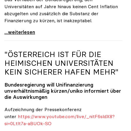
Universitäten auf Jahre hinaus keinen Cent Inflation
abzugelten und zusätzlich die Substanz der
Finanzierung zu kürzen, ist inakzeptabel.
#UnisRetten Warum es sich zu demonstrieren lohnt
...weiterlesen
"ÖSTERREICH IST FÜR DIE
HEIMISCHEN UNIVERSITÄTEN
KEIN SICHERER HAFEN MEHR"
Bundesregierung will Unifinanzierung
unverhältnismäßig kürzen/
uniko
informiert über
die Auswirkungen
Aufzeichnung der Pressekonferenz
unter
https://www.youtube.com/live/_nitF6sldX8?
si=0Ltlt7a-aBUOk-SO