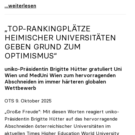
Reges Interesse von US-Forscher:innen an
...weiterlesen
„TOP-RANKINGPLÄTZE
HEIMISCHER UNIVERSITÄTEN
GEBEN GRUND ZUM
OPTIMISMUS“
uniko
-Präsidentin Brigitte Hütter gratuliert Uni
Wien und MedUni Wien zum hervorragenden
Abschneiden im immer härteren globalen
Wettbewerb
OTS 9. Oktober 2025
„Große Freude“: Mit diesen Worten reagiert uniko-
Präsidentin Brigitte Hütter auf das hervorragende
Abschneiden österreichischer Universitäten im
aktuellen Times Higher Education World University