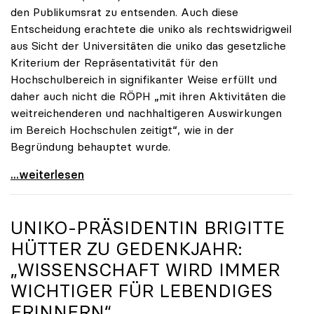
den Publikumsrat zu entsenden. Auch diese
Entscheidung erachtete die uniko als rechtswidrigweil
aus Sicht der Universitäten die uniko das gesetzliche
Kriterium der Repräsentativität für den
Hochschulbereich in signifikanter Weise erfüllt und
daher auch nicht die RÖPH „mit ihren Aktivitäten die
weitreichenderen und nachhaltigeren Auswirkungen
im Bereich Hochschulen zeitigt“, wie in der
Begründung behauptet wurde.
ORF-Publikumsrat: Regierung entsendet nun doch
...weiterlesen
UNIKO
-PRÄSIDENTIN BRIGITTE
HÜTTER ZU GEDENKJAHR:
„WISSENSCHAFT WIRD IMMER
WICHTIGER FÜR LEBENDIGES
ERINNERN“