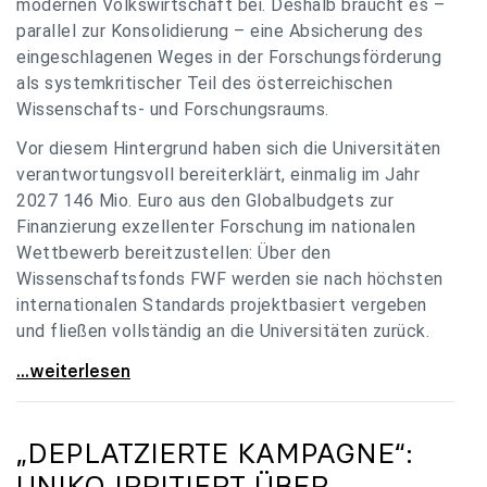
modernen Volkswirtschaft bei. Deshalb braucht es –
parallel zur Konsolidierung – eine Absicherung des
eingeschlagenen Weges in der Forschungsförderung
als systemkritischer Teil des österreichischen
Wissenschafts- und Forschungsraums.
Vor diesem Hintergrund haben sich die Universitäten
verantwortungsvoll bereiterklärt, einmalig im Jahr
2027 146 Mio. Euro aus den Globalbudgets zur
Finanzierung exzellenter Forschung im nationalen
Wettbewerb bereitzustellen: Über den
Wissenschaftsfonds FWF werden sie nach höchsten
internationalen Standards projektbasiert vergeben
und fließen vollständig an die Universitäten zurück.
Gemeinsam für einen starken Wissenschafts- und
...weiterlesen
„DEPLATZIERTE KAMPAGNE“:
UNIKO
IRRITIERT ÜBER