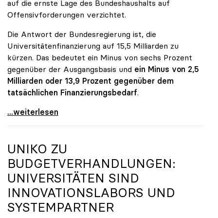
auf die ernste Lage des Bundeshaushalts auf
Offensivforderungen verzichtet.
Die Antwort der Bundesregierung ist, die
Universitätenfinanzierung auf 15,5 Milliarden zu
kürzen. Das bedeutet ein Minus von sechs Prozent
gegenüber der Ausgangsbasis und
ein Minus von 2,5
Milliarden oder 13,9 Prozent gegenüber dem
tatsächlichen Finanzierungsbedarf
.
\"Österreich ist für die heimischen Universitäten
...weiterlesen
UNIKO
ZU
BUDGETVERHANDLUNGEN:
UNIVERSITÄTEN SIND
INNOVATIONSLABORS UND
SYSTEMPARTNER