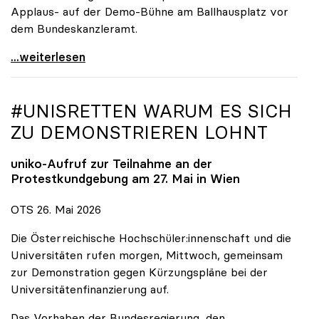
Applaus- auf der Demo-Bühne am Ballhausplatz vor
dem Bundeskanzleramt.
\"Wir nehmen es nicht hin\": Rede von
...weiterlesen
#UNISRETTEN WARUM ES SICH
ZU DEMONSTRIEREN LOHNT
uniko
-Aufruf zur Teilnahme an der
Protestkundgebung am 27. Mai in Wien
OTS 26. Mai 2026
Die Österreichische Hochschüler:innenschaft und die
Universitäten rufen morgen, Mittwoch, gemeinsam
zur Demonstration gegen Kürzungspläne bei der
Universitätenfinanzierung auf.
Das Vorhaben der Bundesregierung, den