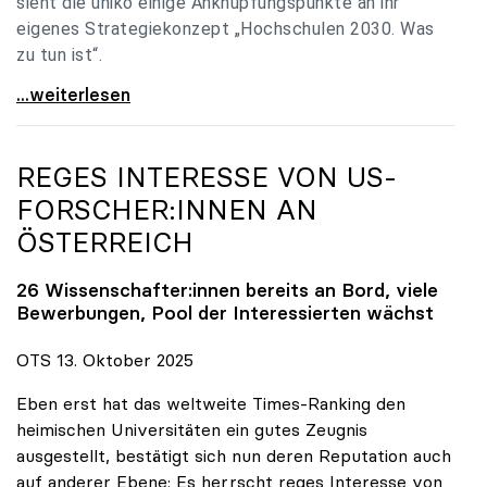
sieht die uniko einige Anknüpfungspunkte an ihr
eigenes Strategiekonzept „Hochschulen 2030. Was
zu tun ist“.
Universitäten: Hochschulstrategie 2040 muss eine
...weiterlesen
REGES INTERESSE VON US-
FORSCHER:INNEN AN
ÖSTERREICH
26 Wissenschafter:innen bereits an Bord, viele
Bewerbungen, Pool der Interessierten wächst
OTS 13. Oktober 2025
Eben erst hat das weltweite Times-Ranking den
heimischen Universitäten ein gutes Zeugnis
ausgestellt, bestätigt sich nun deren Reputation auch
auf anderer Ebene: Es herrscht reges Interesse von