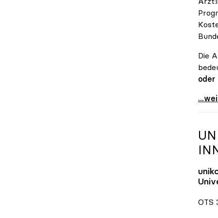
Ärzt:
Progn
Koste
Bunde
Die A
bedeu
oder
\"Öst
...we
UN
IN
unik
Unive
OTS 3