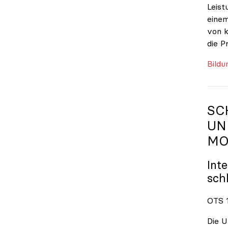
Leist
einem
von k
die P
Bildu
SC
UN
MO
Int
sch
OTS 1
Die U