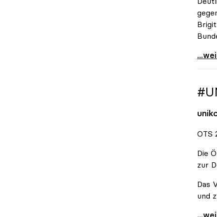
Deutl
gegen
Brigi
Bund
\"Wir
...we
#U
unik
OTS 2
Die Ö
zur D
Das V
und z
#Unis
...we