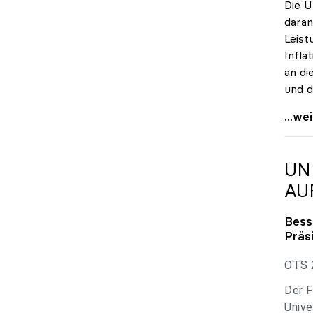
Die U
daran
Leist
Infla
an di
und d
uniko
...we
UN
AU
Bess
Präs
OTS 2
Der F
Unive