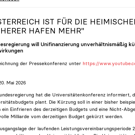
STERREICH IST FÜR DIE HEIMISCHE
CHERER HAFEN MEHR"
esregierung will Unifinanzierung unverhältnismäßig k
irkungen
eichnung der Pressekonferenz unter
https://www.youtube.c
0. Mai 2026
undesregierung hat die Universitätenkonferenz informiert, d
rsitätsbudgets plant. Die Kürzung soll in einer bisher beispi
 ein Einfrieren des derzeitigen Budgets und eine Nicht-Abg
volle Milliarde vom derzeitigen Budget gekürzt werden.
usgangslage der laufenden Leistungsvereinbarungsperiode 202