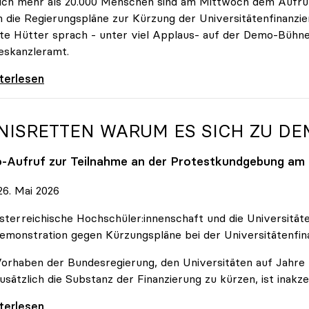
ich mehr als 20.000 Menschen sind am Mittwoch dem Aufruf
 die Regierungspläne zur Kürzung der Universitätenfinanzie
tte Hütter sprach - unter viel Applaus- auf der Demo-Bühn
eskanzleramt.
 nehmen es nicht hin\": Rede von
iterlesen
NISRETTEN WARUM ES SICH ZU D
o
-Aufruf zur Teilnahme an der Protestkundgebung am 2
6. Mai 2026
sterreichische Hochschüler:innenschaft und die Universit
emonstration gegen Kürzungspläne bei der Universitätenfin
orhaben der Bundesregierung, den Universitäten auf Jahre h
usätzlich die Substanz der Finanzierung zu kürzen, ist inakze
Retten Warum es sich zu demonstrieren lohnt
iterlesen