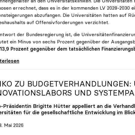
innengehälter an den Universitätskliniken. Die Universitäte
osen errechnet, dass es in der kommenden LV 2028-2030 ein
nsteigerungen abzufangen. Die Universitäten hatten auf Rüc
shaushalts auf Offensivforderungen verzichtet.
ntwort der Bundesregierung ist, die Universitätenfinanzierun
tet ein Minus von sechs Prozent gegenüber der Ausgangs
 13,9 Prozent gegenüber dem tatsächlichen Finanzierungs
erreich ist für die heimischen Universitäten
iterlesen
IKO
ZU BUDGETVERHANDLUNGEN: U
NOVATIONSLABORS UND SYSTEMP
o
-Präsidentin Brigitte Hütter appelliert an die Verhand
rsitäten für die gesellschaftliche Entwicklung im Blic
. Mai 2026