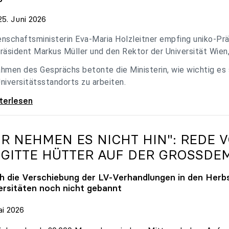
5. Juni 2026
nschaftsministerin Eva-Maria Holzleitner empfing uniko-Präs
räsident Markus Müller und den Rektor der Universität Wien
hmen des Gesprächs betonte die Ministerin, wie wichtig es
niversitätsstandorts zu arbeiten.
eitner empfing uniko-Spitze zum Austausch
iterlesen
IR NEHMEN ES NICHT HIN": REDE 
IGITTE HÜTTER AUF DER GROSSDE
h die Verschiebung der LV-Verhandlungen in den Herbs
ersitäten noch nicht gebannt
ai 2026