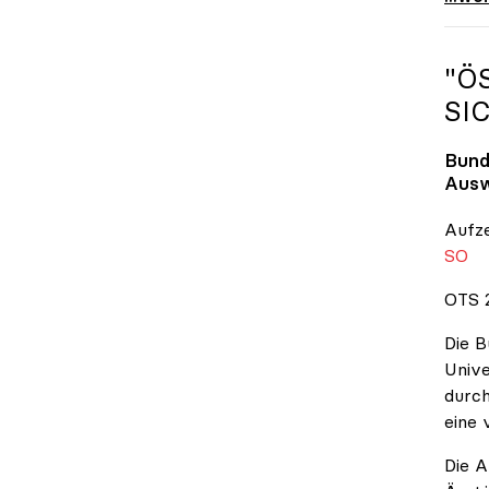
"Ö
SI
Bund
Ausw
Aufz
SO
OTS 2
Die B
Unive
durch
eine 
Die A