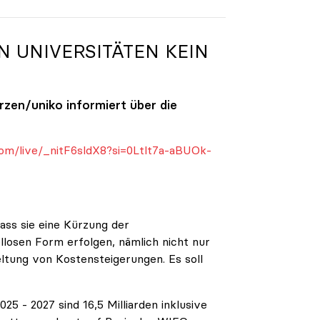
N UNIVERSITÄTEN KEIN
ürzen/
uniko
informiert über die
om/live/_nitF6sldX8?si=0Ltlt7a-aBUOk-
ass sie eine Kürzung der
ellosen Form erfolgen, nämlich nicht nur
eltung von Kostensteigerungen. Es soll
5 - 2027 sind 16,5 Milliarden inklusive