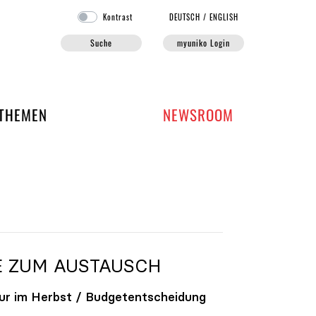
Kontrast
DE
UTSCH
/
EN
GLISH
Suche
myuniko Login
EN DER UNIKO
THEMEN
NEWSROOM
E ZUM AUSTAUSCH
ur im Herbst / Budgetentscheidung