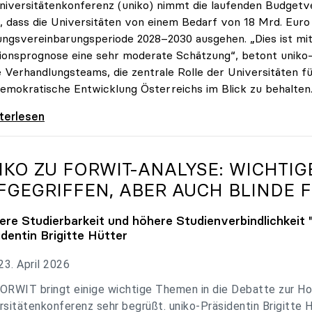
niversitätenkonferenz (uniko) nimmt die laufenden Budget
, dass die Universitäten von einem Bedarf von 18 Mrd. Euro f
ungsvereinbarungsperiode 2028–2030 ausgehen. „Dies ist mit 
tionsprognose eine sehr moderate Schätzung“, betont uniko-P
e Verhandlungsteams, die zentrale Rolle der Universitäten für
emokratische Entwicklung Österreichs im Blick zu behalten
 zu Budgetverhandlungen: Universitäten sind
iterlesen
IKO
ZU FORWIT-ANALYSE: WICHTI
FGEGRIFFEN, ABER AUCH BLINDE F
ere Studierbarkeit und höhere Studienverbindlichkeit 
identin Brigitte Hütter
3. April 2026
ORWIT bringt einige wichtige Themen in die Debatte zur Ho
rsitätenkonferenz sehr begrüßt. uniko-Präsidentin Brigitte 