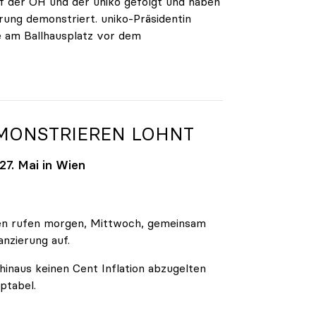
 der ÖH und der uniko gefolgt und haben
rung demonstriert. uniko-Präsidentin
e am Ballhausplatz vor dem
EMONSTRIEREN LOHNT
7. Mai in Wien
äten rufen morgen, Mittwoch, gemeinsam
anzierung auf.
inaus keinen Cent Inflation abzugelten
ptabel.