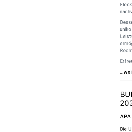
Fleck
nachv
Besse
uniko
Leist
ermög
Recht
Erfre
unik
...we
BU
20
APA 
Die U