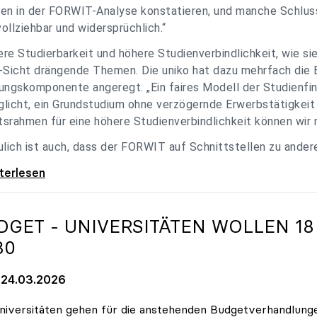
en in der FORWIT-Analyse konstatieren, und manche Schlu
ollziehbar und widersprüchlich.“
re Studierbarkeit und höhere Studienverbindlichkeit, wie si
-Sicht drängende Themen. Die uniko hat dazu mehrfach die 
ungskomponente angeregt. „Ein faires Modell der Studienfin
licht, ein Grundstudium ohne verzögernde Erwerbstätigkeit 
srahmen für eine höhere Studienverbindlichkeit können wir m
ulich ist auch, dass der FORWIT auf Schnittstellen zu ande
o zu FORWIT-Analyse: Wichtige Themen
iterlesen
DGET - UNIVERSITÄTEN WOLLEN 18
30
24.03.2026
niversitäten gehen für die anstehenden Budgetverhandlung