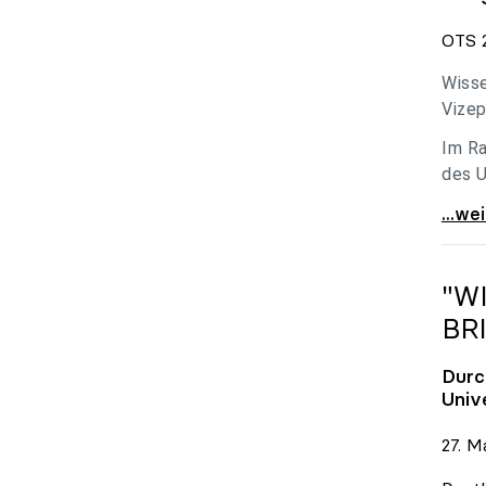
OTS 2
Wisse
Vizep
Im Ra
des U
Holzl
...we
"W
BR
Durc
Univ
27. M