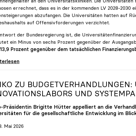
innengehälter an den Universitätskliniken. Die Universitäte
osen errechnet, dass es in der kommenden LV 2028-2030 ein
nsteigerungen abzufangen. Die Universitäten hatten auf Rüc
shaushalts auf Offensivforderungen verzichtet.
ntwort der Bundesregierung ist, die Universitätenfinanzierun
tet ein Minus von sechs Prozent gegenüber der Ausgangs
 13,9 Prozent gegenüber dem tatsächlichen Finanzierungs
erreich ist für die heimischen Universitäten
iterlesen
IKO
ZU BUDGETVERHANDLUNGEN: U
NOVATIONSLABORS UND SYSTEMP
o
-Präsidentin Brigitte Hütter appelliert an die Verhand
rsitäten für die gesellschaftliche Entwicklung im Blic
. Mai 2026