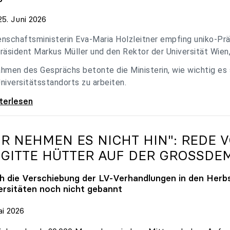
5. Juni 2026
nschaftsministerin Eva-Maria Holzleitner empfing uniko-Präs
räsident Markus Müller und den Rektor der Universität Wien
hmen des Gesprächs betonte die Ministerin, wie wichtig es
niversitätsstandorts zu arbeiten.
eitner empfing uniko-Spitze zum Austausch
iterlesen
IR NEHMEN ES NICHT HIN": REDE 
IGITTE HÜTTER AUF DER GROSSDE
h die Verschiebung der LV-Verhandlungen in den Herbs
ersitäten noch nicht gebannt
ai 2026