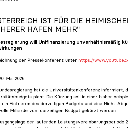
STERREICH IST FÜR DIE HEIMISCHE
CHERER HAFEN MEHR"
esregierung will Unifinanzierung unverhältnismäßig k
irkungen
eichnung der Pressekonferenz unter
https://www.youtube.c
0. Mai 2026
undesregierung hat die Universitätenkonferenz informiert, d
rsitätsbudgets plant. Die Kürzung soll in einer bisher beispi
 ein Einfrieren des derzeitigen Budgets und eine Nicht-Abg
volle Milliarde vom derzeitigen Budget gekürzt werden.
usgangslage der laufenden Leistungsvereinbarungsperiode 202