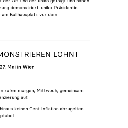
 der ÖH und der uniko gefolgt und haben
rung demonstriert. uniko-Präsidentin
e am Ballhausplatz vor dem
EMONSTRIEREN LOHNT
7. Mai in Wien
äten rufen morgen, Mittwoch, gemeinsam
anzierung auf.
inaus keinen Cent Inflation abzugelten
ptabel.