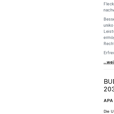
Fleck
nachv
Besse
uniko
Leist
ermög
Recht
Erfre
unik
...we
BU
20
APA 
Die U