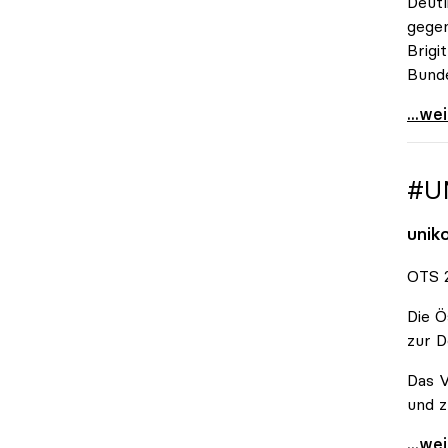
Deutl
gegen
Brigi
Bund
\"Wir
...we
#U
unik
OTS 2
Die Ö
zur D
Das V
und z
#Unis
...we