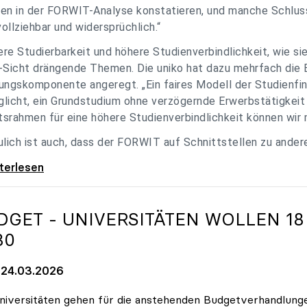
en in der FORWIT-Analyse konstatieren, und manche Schlu
ollziehbar und widersprüchlich.“
re Studierbarkeit und höhere Studienverbindlichkeit, wie si
-Sicht drängende Themen. Die uniko hat dazu mehrfach die 
ungskomponente angeregt. „Ein faires Modell der Studienfin
licht, ein Grundstudium ohne verzögernde Erwerbstätigkeit 
srahmen für eine höhere Studienverbindlichkeit können wir m
ulich ist auch, dass der FORWIT auf Schnittstellen zu ande
o zu FORWIT-Analyse: Wichtige Themen
iterlesen
DGET - UNIVERSITÄTEN WOLLEN 18
30
24.03.2026
niversitäten gehen für die anstehenden Budgetverhandlung