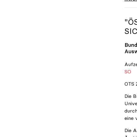
"Ö
SI
Bund
Ausw
Aufz
SO
OTS 2
Die B
Unive
durch
eine 
Die A