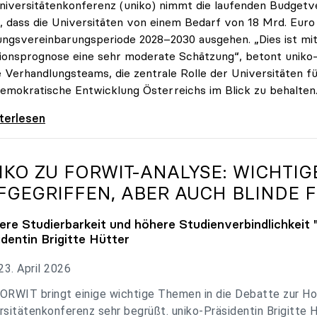
niversitätenkonferenz (uniko) nimmt die laufenden Budget
, dass die Universitäten von einem Bedarf von 18 Mrd. Euro f
ungsvereinbarungsperiode 2028–2030 ausgehen. „Dies ist mit 
tionsprognose eine sehr moderate Schätzung“, betont uniko-P
e Verhandlungsteams, die zentrale Rolle der Universitäten für
emokratische Entwicklung Österreichs im Blick zu behalten
 zu Budgetverhandlungen: Universitäten sind
iterlesen
IKO
ZU FORWIT-ANALYSE: WICHTI
FGEGRIFFEN, ABER AUCH BLINDE F
ere Studierbarkeit und höhere Studienverbindlichkeit 
identin Brigitte Hütter
3. April 2026
ORWIT bringt einige wichtige Themen in die Debatte zur Ho
rsitätenkonferenz sehr begrüßt. uniko-Präsidentin Brigitte 