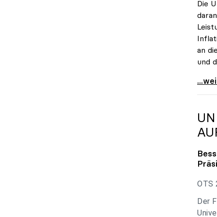
Die U
daran
Leist
Infla
an di
und d
uniko
...we
UN
AU
Bess
Präs
OTS 2
Der F
Unive