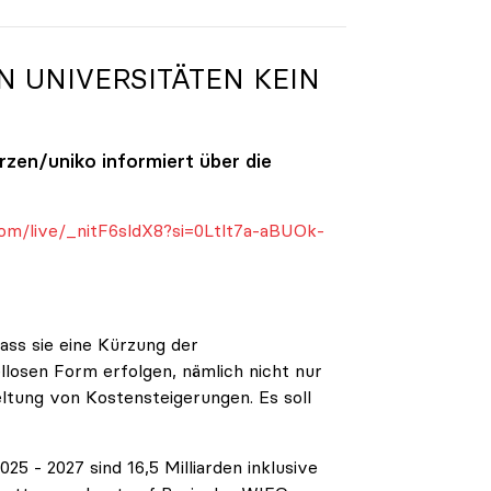
N UNIVERSITÄTEN KEIN
ürzen/
uniko
informiert über die
om/live/_nitF6sldX8?si=0Ltlt7a-aBUOk-
ass sie eine Kürzung der
ellosen Form erfolgen, nämlich nicht nur
eltung von Kostensteigerungen. Es soll
5 - 2027 sind 16,5 Milliarden inklusive