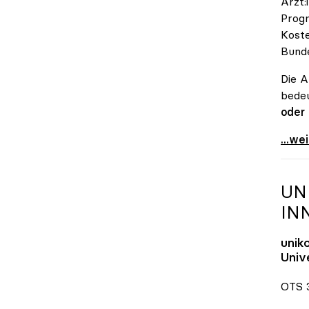
Ärzt:
Progn
Koste
Bunde
Die A
bedeu
oder
\"Öst
...we
UN
IN
unik
Unive
OTS 3