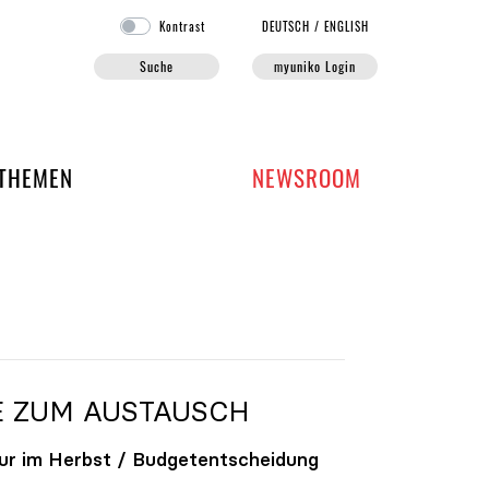
Kontrast
DE
UTSCH
/
EN
GLISH
Suche
myuniko Login
EN DER UNIKO
THEMEN
NEWSROOM
E ZUM AUSTAUSCH
ur im Herbst / Budgetentscheidung