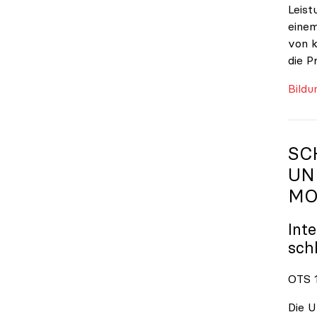
Leist
einem
von k
die P
Bildu
SC
UN
MO
Int
sch
OTS 1
Die U