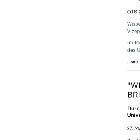
OTS 2
Wisse
Vizep
Im Ra
des U
Holzl
...we
"W
BR
Durc
Univ
27. M