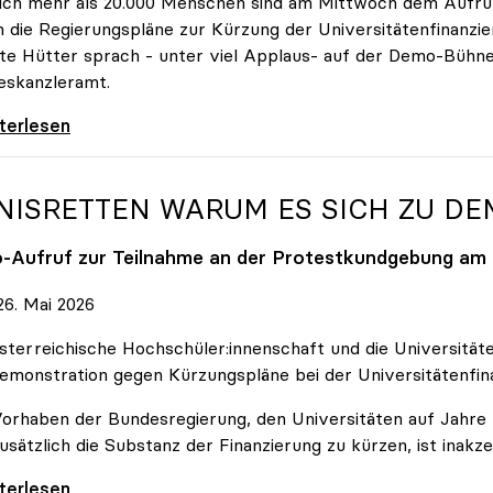
ich mehr als 20.000 Menschen sind am Mittwoch dem Aufruf
 die Regierungspläne zur Kürzung der Universitätenfinanzie
tte Hütter sprach - unter viel Applaus- auf der Demo-Bühn
eskanzleramt.
 nehmen es nicht hin\": Rede von
iterlesen
NISRETTEN WARUM ES SICH ZU D
o
-Aufruf zur Teilnahme an der Protestkundgebung am 2
6. Mai 2026
sterreichische Hochschüler:innenschaft und die Universit
emonstration gegen Kürzungspläne bei der Universitätenfin
orhaben der Bundesregierung, den Universitäten auf Jahre h
usätzlich die Substanz der Finanzierung zu kürzen, ist inakze
Retten Warum es sich zu demonstrieren lohnt
iterlesen