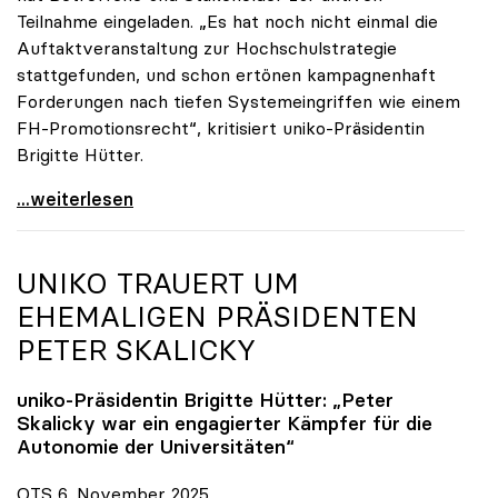
Teilnahme eingeladen. „Es hat noch nicht einmal die
Auftaktveranstaltung zur Hochschulstrategie
stattgefunden, und schon ertönen kampagnenhaft
Forderungen nach tiefen Systemeingriffen wie einem
FH-Promotionsrecht“, kritisiert uniko-Präsidentin
Brigitte Hütter.
„Deplatzierte Kampagne“: uniko irritiert über
...weiterlesen
UNIKO
TRAUERT UM
EHEMALIGEN PRÄSIDENTEN
PETER SKALICKY
uniko
-Präsidentin Brigitte Hütter: „Peter
Skalicky war ein engagierter Kämpfer für die
Autonomie der Universitäten“
OTS 6. November 2025