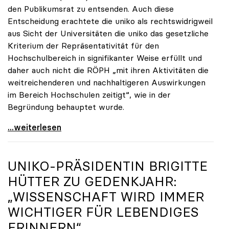
den Publikumsrat zu entsenden. Auch diese
Entscheidung erachtete die uniko als rechtswidrigweil
aus Sicht der Universitäten die uniko das gesetzliche
Kriterium der Repräsentativität für den
Hochschulbereich in signifikanter Weise erfüllt und
daher auch nicht die RÖPH „mit ihren Aktivitäten die
weitreichenderen und nachhaltigeren Auswirkungen
im Bereich Hochschulen zeitigt“, wie in der
Begründung behauptet wurde.
ORF-Publikumsrat: Regierung entsendet nun doch
...weiterlesen
UNIKO
-PRÄSIDENTIN BRIGITTE
HÜTTER ZU GEDENKJAHR:
„WISSENSCHAFT WIRD IMMER
WICHTIGER FÜR LEBENDIGES
ERINNERN“