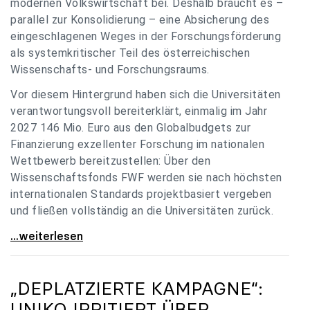
modernen Volkswirtschaft bei. Deshalb braucht es –
parallel zur Konsolidierung – eine Absicherung des
eingeschlagenen Weges in der Forschungsförderung
als systemkritischer Teil des österreichischen
Wissenschafts- und Forschungsraums.
Vor diesem Hintergrund haben sich die Universitäten
verantwortungsvoll bereiterklärt, einmalig im Jahr
2027 146 Mio. Euro aus den Globalbudgets zur
Finanzierung exzellenter Forschung im nationalen
Wettbewerb bereitzustellen: Über den
Wissenschaftsfonds FWF werden sie nach höchsten
internationalen Standards projektbasiert vergeben
und fließen vollständig an die Universitäten zurück.
Gemeinsam für einen starken Wissenschafts- und
...weiterlesen
„DEPLATZIERTE KAMPAGNE“:
UNIKO
IRRITIERT ÜBER