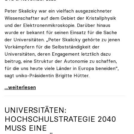
Peter Skalicky war ein vielfach ausgezeichneter
Wissenschafter auf dem Gebiet der Kristallphysik
und der Elektronenmikroskopie. Darüber hinaus
wurde er bekannt für seinen Einsatz für die Sache
der Universitäten. „Peter Skalicky gehörte zu jenen
Vorkämpfern für die Selbstständigkeit der
Universitäten, deren Engagement letztlich dazu
beitrug, eine Struktur der Autonomie zu schaffen,
für die uns heute viele Länder in Europa beneiden“,
sagt uniko-Präsidentin Brigitte Hütter.
uniko trauert um ehemaligen Präsidenten Peter
...weiterlesen
UNIVERSITÄTEN:
HOCHSCHULSTRATEGIE 2040
MUSS EINE