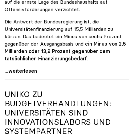
auf die ernste Lage des Bundeshaushalts auf
Offensivforderungen verzichtet.
Die Antwort der Bundesregierung ist, die
Universitätenfinanzierung auf 15,5 Milliarden zu
kürzen. Das bedeutet ein Minus von sechs Prozent
gegenüber der Ausgangsbasis und
ein Minus von 2,5
Milliarden oder 13,9 Prozent gegenüber dem
tatsächlichen Finanzierungsbedarf
.
\"Österreich ist für die heimischen Universitäten
...weiterlesen
UNIKO
ZU
BUDGETVERHANDLUNGEN:
UNIVERSITÄTEN SIND
INNOVATIONSLABORS UND
SYSTEMPARTNER