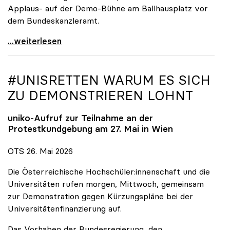
Applaus- auf der Demo-Bühne am Ballhausplatz vor
dem Bundeskanzleramt.
\"Wir nehmen es nicht hin\": Rede von
...weiterlesen
#UNISRETTEN WARUM ES SICH
ZU DEMONSTRIEREN LOHNT
uniko
-Aufruf zur Teilnahme an der
Protestkundgebung am 27. Mai in Wien
OTS 26. Mai 2026
Die Österreichische Hochschüler:innenschaft und die
Universitäten rufen morgen, Mittwoch, gemeinsam
zur Demonstration gegen Kürzungspläne bei der
Universitätenfinanzierung auf.
Das Vorhaben der Bundesregierung, den