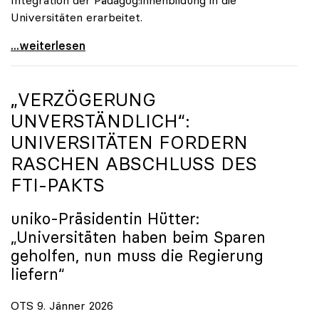
Universitäten erarbeitet.
Schools of Education an den Universitäten: Für
...weiterlesen
„VERZÖGERUNG
UNVERSTÄNDLICH“:
UNIVERSITÄTEN FORDERN
RASCHEN ABSCHLUSS DES
FTI-PAKTS
uniko
-Präsidentin Hütter:
„Universitäten haben beim Sparen
geholfen, nun muss die Regierung
liefern“
OTS 9. Jänner 2026