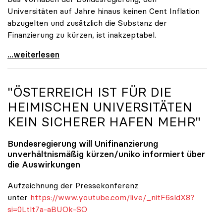
Universitäten auf Jahre hinaus keinen Cent Inflation
abzugelten und zusätzlich die Substanz der
Finanzierung zu kürzen, ist inakzeptabel.
#UnisRetten Warum es sich zu demonstrieren lohnt
...weiterlesen
"ÖSTERREICH IST FÜR DIE
HEIMISCHEN UNIVERSITÄTEN
KEIN SICHERER HAFEN MEHR"
Bundesregierung will Unifinanzierung
unverhältnismäßig kürzen/
uniko
informiert über
die Auswirkungen
Aufzeichnung der Pressekonferenz
unter
https://www.youtube.com/live/_nitF6sldX8?
si=0Ltlt7a-aBUOk-SO