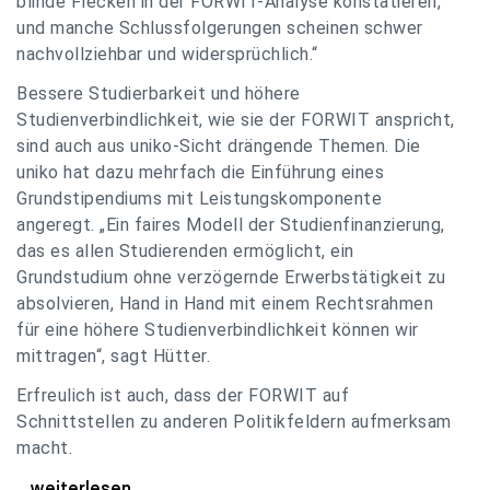
blinde Flecken in der FORWIT-Analyse konstatieren,
und manche Schlussfolgerungen scheinen schwer
nachvollziehbar und widersprüchlich.“
Bessere Studierbarkeit und höhere
Studienverbindlichkeit, wie sie der FORWIT anspricht,
sind auch aus uniko-Sicht drängende Themen. Die
uniko hat dazu mehrfach die Einführung eines
Grundstipendiums mit Leistungskomponente
angeregt. „Ein faires Modell der Studienfinanzierung,
das es allen Studierenden ermöglicht, ein
Grundstudium ohne verzögernde Erwerbstätigkeit zu
absolvieren, Hand in Hand mit einem Rechtsrahmen
für eine höhere Studienverbindlichkeit können wir
mittragen“, sagt Hütter.
Erfreulich ist auch, dass der FORWIT auf
Schnittstellen zu anderen Politikfeldern aufmerksam
macht.
uniko zu FORWIT-Analyse: Wichtige Themen
...weiterlesen