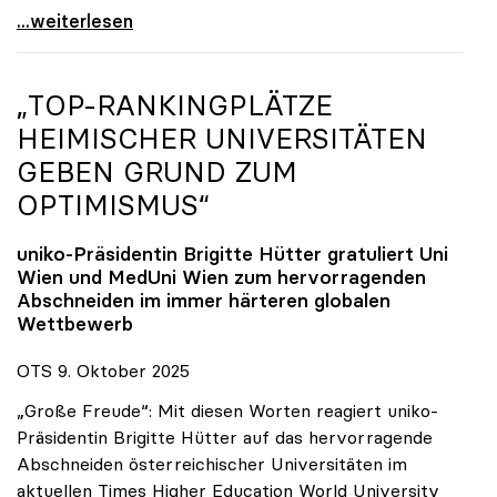
Reges Interesse von US-Forscher:innen an
...weiterlesen
„TOP-RANKINGPLÄTZE
HEIMISCHER UNIVERSITÄTEN
GEBEN GRUND ZUM
OPTIMISMUS“
uniko
-Präsidentin Brigitte Hütter gratuliert Uni
Wien und MedUni Wien zum hervorragenden
Abschneiden im immer härteren globalen
Wettbewerb
OTS 9. Oktober 2025
„Große Freude“: Mit diesen Worten reagiert uniko-
Präsidentin Brigitte Hütter auf das hervorragende
Abschneiden österreichischer Universitäten im
aktuellen Times Higher Education World University