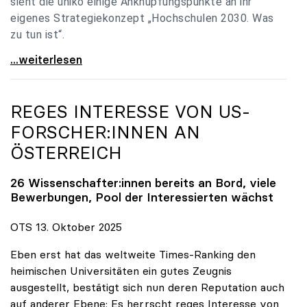
sieht die uniko einige Anknüpfungspunkte an ihr
eigenes Strategiekonzept „Hochschulen 2030. Was
zu tun ist“.
Universitäten: Hochschulstrategie 2040 muss eine
...weiterlesen
REGES INTERESSE VON US-
FORSCHER:INNEN AN
ÖSTERREICH
26 Wissenschafter:innen bereits an Bord, viele
Bewerbungen, Pool der Interessierten wächst
OTS 13. Oktober 2025
Eben erst hat das weltweite Times-Ranking den
heimischen Universitäten ein gutes Zeugnis
ausgestellt, bestätigt sich nun deren Reputation auch
auf anderer Ebene: Es herrscht reges Interesse von