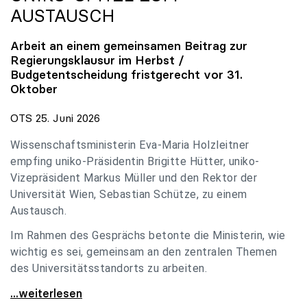
AUSTAUSCH
Arbeit an einem gemeinsamen Beitrag zur
Regierungsklausur im Herbst /
Budgetentscheidung fristgerecht vor 31.
Oktober
OTS 25. Juni 2026
Wissenschaftsministerin Eva-Maria Holzleitner
empfing uniko-Präsidentin Brigitte Hütter, uniko-
Vizepräsident Markus Müller und den Rektor der
Universität Wien, Sebastian Schütze, zu einem
Austausch.
Im Rahmen des Gesprächs betonte die Ministerin, wie
wichtig es sei, gemeinsam an den zentralen Themen
des Universitätsstandorts zu arbeiten.
Holzleitner empfing uniko-Spitze zum Austausch
...weiterlesen