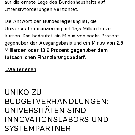
auf die ernste Lage des Bundeshaushalts auf
Offensivforderungen verzichtet.
Die Antwort der Bundesregierung ist, die
Universitätenfinanzierung auf 15,5 Milliarden zu
kürzen. Das bedeutet ein Minus von sechs Prozent
gegenüber der Ausgangsbasis und
ein Minus von 2,5
Milliarden oder 13,9 Prozent gegenüber dem
tatsächlichen Finanzierungsbedarf
.
\"Österreich ist für die heimischen Universitäten
...weiterlesen
UNIKO
ZU
BUDGETVERHANDLUNGEN:
UNIVERSITÄTEN SIND
INNOVATIONSLABORS UND
SYSTEMPARTNER