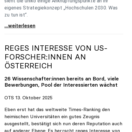
sieht die uniko einige Anknüpfungspunkte an ihr
eigenes Strategiekonzept „Hochschulen 2030. Was
zu tun ist“.
Universitäten: Hochschulstrategie 2040 muss eine
...weiterlesen
REGES INTERESSE VON US-
FORSCHER:INNEN AN
ÖSTERREICH
26 Wissenschafter:innen bereits an Bord, viele
Bewerbungen, Pool der Interessierten wächst
OTS 13. Oktober 2025
Eben erst hat das weltweite Times-Ranking den
heimischen Universitäten ein gutes Zeugnis
ausgestellt, bestätigt sich nun deren Reputation auch
auf anderer Ebene: Es herrscht reges Interesse von