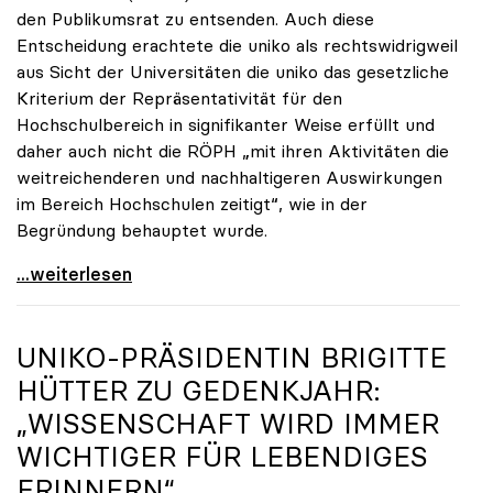
den Publikumsrat zu entsenden. Auch diese
Entscheidung erachtete die uniko als rechtswidrigweil
aus Sicht der Universitäten die uniko das gesetzliche
Kriterium der Repräsentativität für den
Hochschulbereich in signifikanter Weise erfüllt und
daher auch nicht die RÖPH „mit ihren Aktivitäten die
weitreichenderen und nachhaltigeren Auswirkungen
im Bereich Hochschulen zeitigt“, wie in der
Begründung behauptet wurde.
ORF-Publikumsrat: Regierung entsendet nun doch
...weiterlesen
UNIKO
-PRÄSIDENTIN BRIGITTE
HÜTTER ZU GEDENKJAHR:
„WISSENSCHAFT WIRD IMMER
WICHTIGER FÜR LEBENDIGES
ERINNERN“