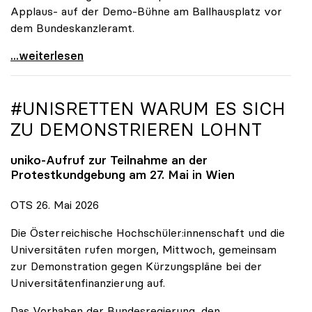
Applaus- auf der Demo-Bühne am Ballhausplatz vor
dem Bundeskanzleramt.
\"Wir nehmen es nicht hin\": Rede von
...weiterlesen
#UNISRETTEN WARUM ES SICH
ZU DEMONSTRIEREN LOHNT
uniko
-Aufruf zur Teilnahme an der
Protestkundgebung am 27. Mai in Wien
OTS 26. Mai 2026
Die Österreichische Hochschüler:innenschaft und die
Universitäten rufen morgen, Mittwoch, gemeinsam
zur Demonstration gegen Kürzungspläne bei der
Universitätenfinanzierung auf.
Das Vorhaben der Bundesregierung, den