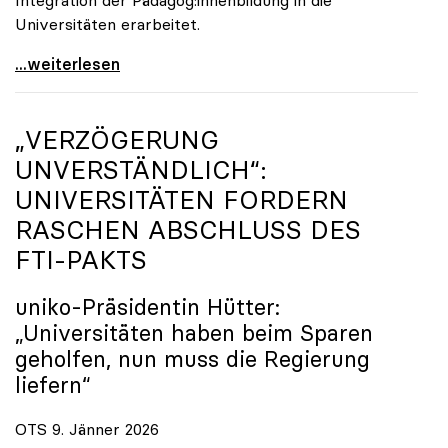
Universitäten erarbeitet.
Schools of Education an den Universitäten: Für
...weiterlesen
„VERZÖGERUNG
UNVERSTÄNDLICH“:
UNIVERSITÄTEN FORDERN
RASCHEN ABSCHLUSS DES
FTI-PAKTS
uniko
-Präsidentin Hütter:
„Universitäten haben beim Sparen
geholfen, nun muss die Regierung
liefern“
OTS 9. Jänner 2026