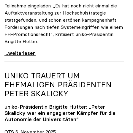
Teilnahme eingeladen. „Es hat noch nicht einmal die
Auftaktveranstaltung zur Hochschulstrategie
stattgefunden, und schon ertönen kampagnenhaft
Forderungen nach tiefen Systemeingriffen wie einem
FH-Promotionsrecht“, kritisiert uniko-Präsidentin
Brigitte Hütter.
„Deplatzierte Kampagne“: uniko irritiert über
...weiterlesen
UNIKO
TRAUERT UM
EHEMALIGEN PRÄSIDENTEN
PETER SKALICKY
uniko
-Präsidentin Brigitte Hütter: „Peter
Skalicky war ein engagierter Kämpfer für die
Autonomie der Universitäten“
OTS 6. November 2025