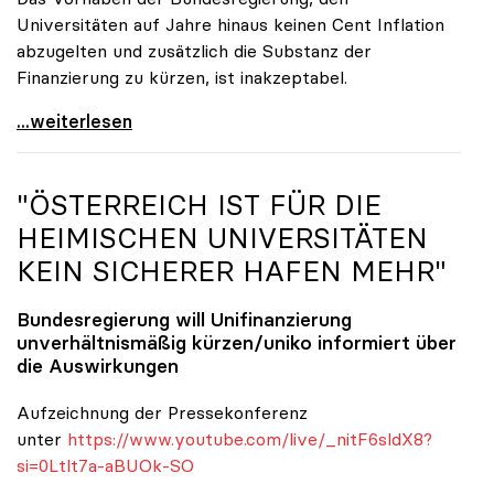
Universitäten auf Jahre hinaus keinen Cent Inflation
abzugelten und zusätzlich die Substanz der
Finanzierung zu kürzen, ist inakzeptabel.
#UnisRetten Warum es sich zu demonstrieren lohnt
...weiterlesen
"ÖSTERREICH IST FÜR DIE
HEIMISCHEN UNIVERSITÄTEN
KEIN SICHERER HAFEN MEHR"
Bundesregierung will Unifinanzierung
unverhältnismäßig kürzen/
uniko
informiert über
die Auswirkungen
Aufzeichnung der Pressekonferenz
unter
https://www.youtube.com/live/_nitF6sldX8?
si=0Ltlt7a-aBUOk-SO