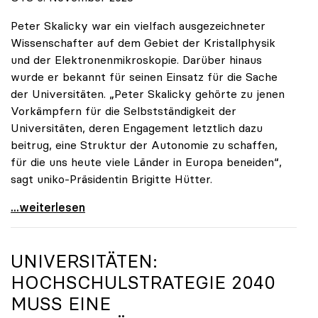
Peter Skalicky war ein vielfach ausgezeichneter
Wissenschafter auf dem Gebiet der Kristallphysik
und der Elektronenmikroskopie. Darüber hinaus
wurde er bekannt für seinen Einsatz für die Sache
der Universitäten. „Peter Skalicky gehörte zu jenen
Vorkämpfern für die Selbstständigkeit der
Universitäten, deren Engagement letztlich dazu
beitrug, eine Struktur der Autonomie zu schaffen,
für die uns heute viele Länder in Europa beneiden“,
sagt uniko-Präsidentin Brigitte Hütter.
uniko trauert um ehemaligen Präsidenten Peter
...weiterlesen
UNIVERSITÄTEN:
HOCHSCHULSTRATEGIE 2040
MUSS EINE