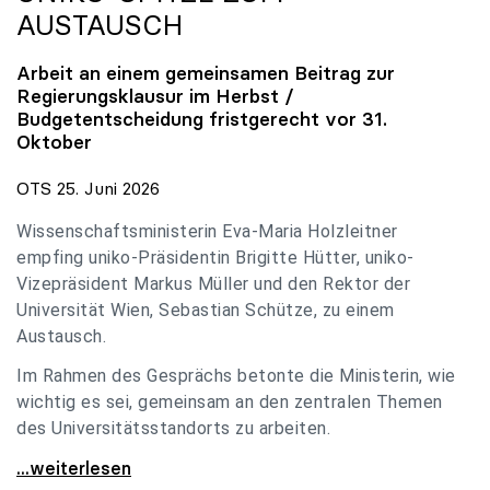
AUSTAUSCH
Arbeit an einem gemeinsamen Beitrag zur
Regierungsklausur im Herbst /
Budgetentscheidung fristgerecht vor 31.
Oktober
OTS 25. Juni 2026
Wissenschaftsministerin Eva-Maria Holzleitner
empfing uniko-Präsidentin Brigitte Hütter, uniko-
Vizepräsident Markus Müller und den Rektor der
Universität Wien, Sebastian Schütze, zu einem
Austausch.
Im Rahmen des Gesprächs betonte die Ministerin, wie
wichtig es sei, gemeinsam an den zentralen Themen
des Universitätsstandorts zu arbeiten.
Holzleitner empfing uniko-Spitze zum Austausch
...weiterlesen