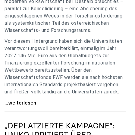
modernen Volkswirtschaft bei. Deshalb braucht es –
parallel zur Konsolidierung – eine Absicherung des
eingeschlagenen Weges in der Forschungsförderung
als systemkritischer Teil des österreichischen
Wissenschafts- und Forschungsraums.
Vor diesem Hintergrund haben sich die Universitäten
verantwortungsvoll bereiterklärt, einmalig im Jahr
2027 146 Mio. Euro aus den Globalbudgets zur
Finanzierung exzellenter Forschung im nationalen
Wettbewerb bereitzustellen: Über den
Wissenschaftsfonds FWF werden sie nach höchsten
internationalen Standards projektbasiert vergeben
und fließen vollständig an die Universitäten zurück.
Gemeinsam für einen starken Wissenschafts- und
...weiterlesen
„DEPLATZIERTE KAMPAGNE“:
UNIKO
IRRITIERT ÜBER