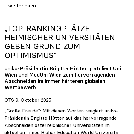
Reges Interesse von US-Forscher:innen an
...weiterlesen
„TOP-RANKINGPLÄTZE
HEIMISCHER UNIVERSITÄTEN
GEBEN GRUND ZUM
OPTIMISMUS“
uniko
-Präsidentin Brigitte Hütter gratuliert Uni
Wien und MedUni Wien zum hervorragenden
Abschneiden im immer härteren globalen
Wettbewerb
OTS 9. Oktober 2025
„Große Freude“: Mit diesen Worten reagiert uniko-
Präsidentin Brigitte Hütter auf das hervorragende
Abschneiden österreichischer Universitäten im
aktuellen Times Higher Education World University