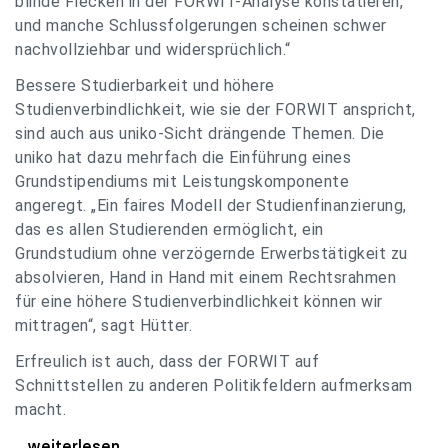
blinde Flecken in der FORWIT-Analyse konstatieren,
und manche Schlussfolgerungen scheinen schwer
nachvollziehbar und widersprüchlich.“
Bessere Studierbarkeit und höhere
Studienverbindlichkeit, wie sie der FORWIT anspricht,
sind auch aus uniko-Sicht drängende Themen. Die
uniko hat dazu mehrfach die Einführung eines
Grundstipendiums mit Leistungskomponente
angeregt. „Ein faires Modell der Studienfinanzierung,
das es allen Studierenden ermöglicht, ein
Grundstudium ohne verzögernde Erwerbstätigkeit zu
absolvieren, Hand in Hand mit einem Rechtsrahmen
für eine höhere Studienverbindlichkeit können wir
mittragen“, sagt Hütter.
Erfreulich ist auch, dass der FORWIT auf
Schnittstellen zu anderen Politikfeldern aufmerksam
macht.
uniko zu FORWIT-Analyse: Wichtige Themen
...weiterlesen