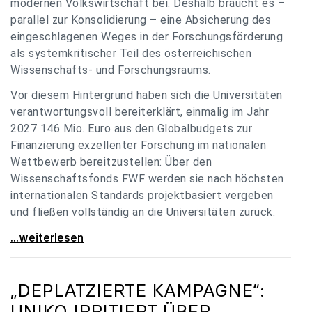
modernen Volkswirtschaft bei. Deshalb braucht es –
parallel zur Konsolidierung – eine Absicherung des
eingeschlagenen Weges in der Forschungsförderung
als systemkritischer Teil des österreichischen
Wissenschafts- und Forschungsraums.
Vor diesem Hintergrund haben sich die Universitäten
verantwortungsvoll bereiterklärt, einmalig im Jahr
2027 146 Mio. Euro aus den Globalbudgets zur
Finanzierung exzellenter Forschung im nationalen
Wettbewerb bereitzustellen: Über den
Wissenschaftsfonds FWF werden sie nach höchsten
internationalen Standards projektbasiert vergeben
und fließen vollständig an die Universitäten zurück.
Gemeinsam für einen starken Wissenschafts- und
...weiterlesen
„DEPLATZIERTE KAMPAGNE“:
UNIKO
IRRITIERT ÜBER