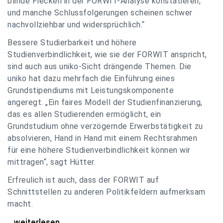
blinde Flecken in der FORWIT-Analyse konstatieren,
und manche Schlussfolgerungen scheinen schwer
nachvollziehbar und widersprüchlich.“
Bessere Studierbarkeit und höhere
Studienverbindlichkeit, wie sie der FORWIT anspricht,
sind auch aus uniko-Sicht drängende Themen. Die
uniko hat dazu mehrfach die Einführung eines
Grundstipendiums mit Leistungskomponente
angeregt. „Ein faires Modell der Studienfinanzierung,
das es allen Studierenden ermöglicht, ein
Grundstudium ohne verzögernde Erwerbstätigkeit zu
absolvieren, Hand in Hand mit einem Rechtsrahmen
für eine höhere Studienverbindlichkeit können wir
mittragen“, sagt Hütter.
Erfreulich ist auch, dass der FORWIT auf
Schnittstellen zu anderen Politikfeldern aufmerksam
macht.
uniko zu FORWIT-Analyse: Wichtige Themen
...weiterlesen