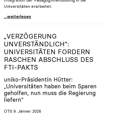
Universitäten erarbeitet.
Schools of Education an den Universitäten: Für
...weiterlesen
„VERZÖGERUNG
UNVERSTÄNDLICH“:
UNIVERSITÄTEN FORDERN
RASCHEN ABSCHLUSS DES
FTI-PAKTS
uniko
-Präsidentin Hütter:
„Universitäten haben beim Sparen
geholfen, nun muss die Regierung
liefern“
OTS 9. Jänner 2026