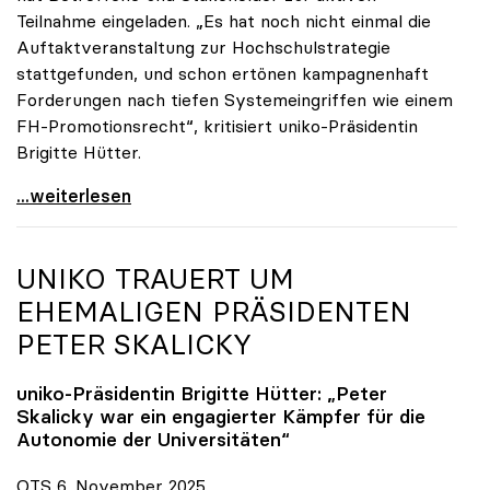
Teilnahme eingeladen. „Es hat noch nicht einmal die
Auftaktveranstaltung zur Hochschulstrategie
stattgefunden, und schon ertönen kampagnenhaft
Forderungen nach tiefen Systemeingriffen wie einem
FH-Promotionsrecht“, kritisiert uniko-Präsidentin
Brigitte Hütter.
„Deplatzierte Kampagne“: uniko irritiert über
...weiterlesen
UNIKO
TRAUERT UM
EHEMALIGEN PRÄSIDENTEN
PETER SKALICKY
uniko
-Präsidentin Brigitte Hütter: „Peter
Skalicky war ein engagierter Kämpfer für die
Autonomie der Universitäten“
OTS 6. November 2025