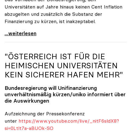
Universitäten auf Jahre hinaus keinen Cent Inflation
abzugelten und zusätzlich die Substanz der
Finanzierung zu kürzen, ist inakzeptabel.
#UnisRetten Warum es sich zu demonstrieren lohnt
...weiterlesen
"ÖSTERREICH IST FÜR DIE
HEIMISCHEN UNIVERSITÄTEN
KEIN SICHERER HAFEN MEHR"
Bundesregierung will Unifinanzierung
unverhältnismäßig kürzen/
uniko
informiert über
die Auswirkungen
Aufzeichnung der Pressekonferenz
unter
https://www.youtube.com/live/_nitF6sldX8?
si=0Ltlt7a-aBUOk-SO