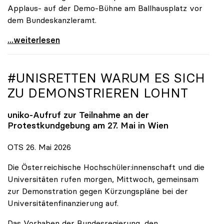
Applaus- auf der Demo-Bühne am Ballhausplatz vor
dem Bundeskanzleramt.
\"Wir nehmen es nicht hin\": Rede von
...weiterlesen
#UNISRETTEN WARUM ES SICH
ZU DEMONSTRIEREN LOHNT
uniko
-Aufruf zur Teilnahme an der
Protestkundgebung am 27. Mai in Wien
OTS 26. Mai 2026
Die Österreichische Hochschüler:innenschaft und die
Universitäten rufen morgen, Mittwoch, gemeinsam
zur Demonstration gegen Kürzungspläne bei der
Universitätenfinanzierung auf.
Das Vorhaben der Bundesregierung, den