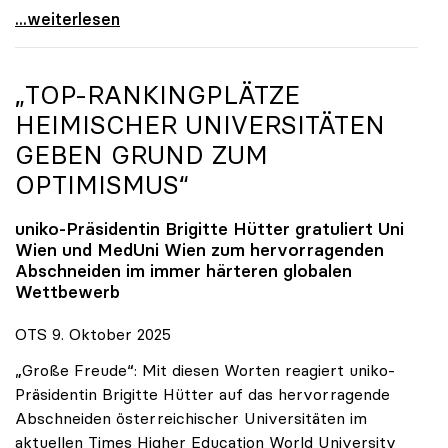
Reges Interesse von US-Forscher:innen an
...weiterlesen
„TOP-RANKINGPLÄTZE
HEIMISCHER UNIVERSITÄTEN
GEBEN GRUND ZUM
OPTIMISMUS“
uniko
-Präsidentin Brigitte Hütter gratuliert Uni
Wien und MedUni Wien zum hervorragenden
Abschneiden im immer härteren globalen
Wettbewerb
OTS 9. Oktober 2025
„Große Freude“: Mit diesen Worten reagiert uniko-
Präsidentin Brigitte Hütter auf das hervorragende
Abschneiden österreichischer Universitäten im
aktuellen Times Higher Education World University