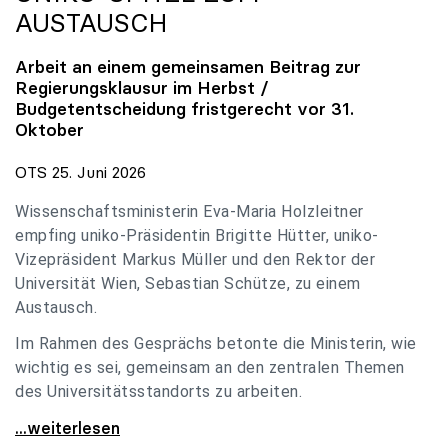
AUSTAUSCH
Arbeit an einem gemeinsamen Beitrag zur
Regierungsklausur im Herbst /
Budgetentscheidung fristgerecht vor 31.
Oktober
OTS 25. Juni 2026
Wissenschaftsministerin Eva-Maria Holzleitner
empfing uniko-Präsidentin Brigitte Hütter, uniko-
Vizepräsident Markus Müller und den Rektor der
Universität Wien, Sebastian Schütze, zu einem
Austausch.
Im Rahmen des Gesprächs betonte die Ministerin, wie
wichtig es sei, gemeinsam an den zentralen Themen
des Universitätsstandorts zu arbeiten.
Holzleitner empfing uniko-Spitze zum Austausch
...weiterlesen