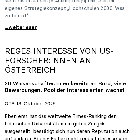
sieht die uniko einige Anknüpfungspunkte an ihr
eigenes Strategiekonzept „Hochschulen 2030. Was
zu tun ist“.
Universitäten: Hochschulstrategie 2040 muss eine
...weiterlesen
REGES INTERESSE VON US-
FORSCHER:INNEN AN
ÖSTERREICH
26 Wissenschafter:innen bereits an Bord, viele
Bewerbungen, Pool der Interessierten wächst
OTS 13. Oktober 2025
Eben erst hat das weltweite Times-Ranking den
heimischen Universitäten ein gutes Zeugnis
ausgestellt, bestätigt sich nun deren Reputation auch
auf anderer Ebene: Es herrscht reges Interesse von