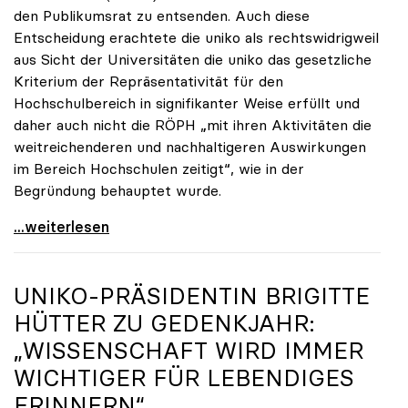
den Publikumsrat zu entsenden. Auch diese
Entscheidung erachtete die uniko als rechtswidrigweil
aus Sicht der Universitäten die uniko das gesetzliche
Kriterium der Repräsentativität für den
Hochschulbereich in signifikanter Weise erfüllt und
daher auch nicht die RÖPH „mit ihren Aktivitäten die
weitreichenderen und nachhaltigeren Auswirkungen
im Bereich Hochschulen zeitigt“, wie in der
Begründung behauptet wurde.
ORF-Publikumsrat: Regierung entsendet nun doch
...weiterlesen
UNIKO
-PRÄSIDENTIN BRIGITTE
HÜTTER ZU GEDENKJAHR:
„WISSENSCHAFT WIRD IMMER
WICHTIGER FÜR LEBENDIGES
ERINNERN“