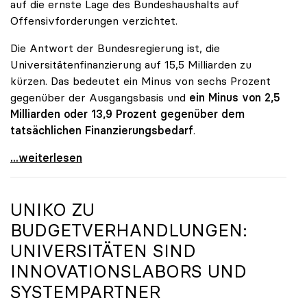
auf die ernste Lage des Bundeshaushalts auf
Offensivforderungen verzichtet.
Die Antwort der Bundesregierung ist, die
Universitätenfinanzierung auf 15,5 Milliarden zu
kürzen. Das bedeutet ein Minus von sechs Prozent
gegenüber der Ausgangsbasis und
ein Minus von 2,5
Milliarden oder 13,9 Prozent gegenüber dem
tatsächlichen Finanzierungsbedarf
.
\"Österreich ist für die heimischen Universitäten
...weiterlesen
UNIKO
ZU
BUDGETVERHANDLUNGEN:
UNIVERSITÄTEN SIND
INNOVATIONSLABORS UND
SYSTEMPARTNER