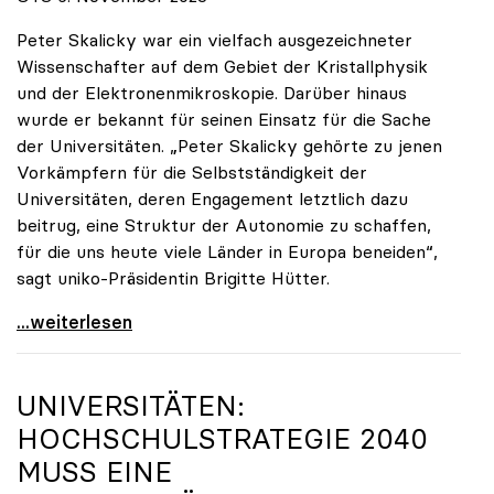
Peter Skalicky war ein vielfach ausgezeichneter
Wissenschafter auf dem Gebiet der Kristallphysik
und der Elektronenmikroskopie. Darüber hinaus
wurde er bekannt für seinen Einsatz für die Sache
der Universitäten. „Peter Skalicky gehörte zu jenen
Vorkämpfern für die Selbstständigkeit der
Universitäten, deren Engagement letztlich dazu
beitrug, eine Struktur der Autonomie zu schaffen,
für die uns heute viele Länder in Europa beneiden“,
sagt uniko-Präsidentin Brigitte Hütter.
uniko trauert um ehemaligen Präsidenten Peter
...weiterlesen
UNIVERSITÄTEN:
HOCHSCHULSTRATEGIE 2040
MUSS EINE