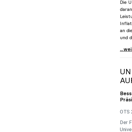
Die U
daran
Leist
Infla
an di
und d
uniko
...we
UN
AU
Bess
Präs
OTS 2
Der F
Unive