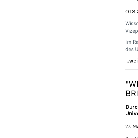
OTS 2
Wisse
Vizep
Im Ra
des U
Holzl
...we
"W
BR
Durc
Univ
27. M