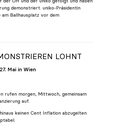
 der ÖH und der uniko gefolgt und haben
rung demonstriert. uniko-Präsidentin
e am Ballhausplatz vor dem
EMONSTRIEREN LOHNT
7. Mai in Wien
äten rufen morgen, Mittwoch, gemeinsam
anzierung auf.
inaus keinen Cent Inflation abzugelten
ptabel.