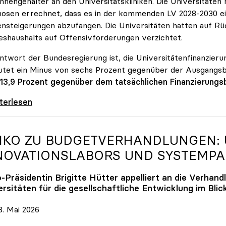
innengehälter an den Universitätskliniken. Die Universitäte
osen errechnet, dass es in der kommenden LV 2028-2030 ein
nsteigerungen abzufangen. Die Universitäten hatten auf Rüc
shaushalts auf Offensivforderungen verzichtet.
ntwort der Bundesregierung ist, die Universitätenfinanzierun
tet ein Minus von sechs Prozent gegenüber der Ausgangs
 13,9 Prozent gegenüber dem tatsächlichen Finanzierungs
erreich ist für die heimischen Universitäten
iterlesen
IKO
ZU BUDGETVERHANDLUNGEN: U
NOVATIONSLABORS UND SYSTEMP
o
-Präsidentin Brigitte Hütter appelliert an die Verhand
rsitäten für die gesellschaftliche Entwicklung im Blic
. Mai 2026