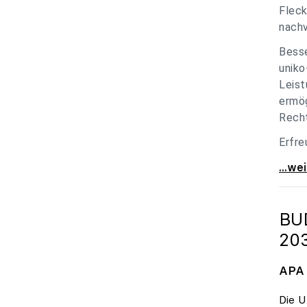
Fleck
nachv
Besse
uniko
Leist
ermög
Recht
Erfre
unik
...we
BU
20
APA 
Die U