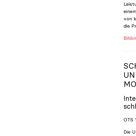
Leist
einem
von k
die P
Bildu
SC
UN
MO
Int
sch
OTS 1
Die U