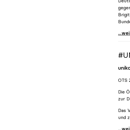
Deutl
gegen
Brigi
Bund
\"Wir
...we
#U
unik
OTS 2
Die Ö
zur D
Das V
und z
#Unis
...we