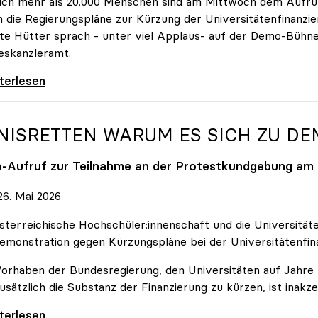
ich mehr als 20.000 Menschen sind am Mittwoch dem Aufruf
 die Regierungspläne zur Kürzung der Universitätenfinanzie
tte Hütter sprach - unter viel Applaus- auf der Demo-Bühn
eskanzleramt.
 nehmen es nicht hin\": Rede von
iterlesen
NISRETTEN WARUM ES SICH ZU D
o
-Aufruf zur Teilnahme an der Protestkundgebung am 2
6. Mai 2026
sterreichische Hochschüler:innenschaft und die Universit
emonstration gegen Kürzungspläne bei der Universitätenfin
orhaben der Bundesregierung, den Universitäten auf Jahre h
usätzlich die Substanz der Finanzierung zu kürzen, ist inakze
Retten Warum es sich zu demonstrieren lohnt
iterlesen