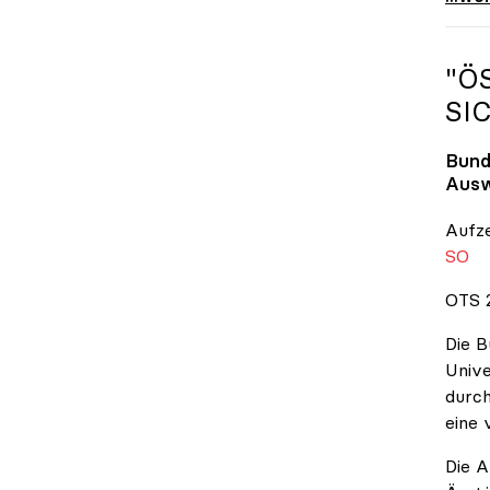
"Ö
SI
Bund
Ausw
Aufz
SO
OTS 2
Die B
Unive
durch
eine 
Die A