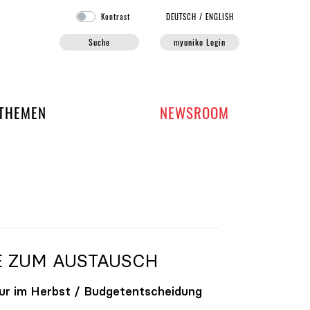
Kontrast
DE
UTSCH
/
EN
GLISH
Suche
myuniko Login
EN DER UNIKO
THEMEN
NEWSROOM
E ZUM AUSTAUSCH
ur im Herbst / Budgetentscheidung