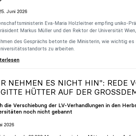
5. Juni 2026
nschaftsministerin Eva-Maria Holzleitner empfing uniko-Präs
räsident Markus Müller und den Rektor der Universität Wien
hmen des Gesprächs betonte die Ministerin, wie wichtig es
niversitätsstandorts zu arbeiten.
eitner empfing uniko-Spitze zum Austausch
iterlesen
IR NEHMEN ES NICHT HIN": REDE 
IGITTE HÜTTER AUF DER GROSSDE
h die Verschiebung der LV-Verhandlungen in den Herbs
ersitäten noch nicht gebannt
ai 2026