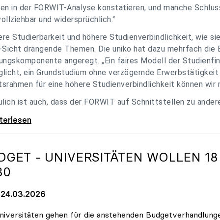
en in der FORWIT-Analyse konstatieren, und manche Schlu
ollziehbar und widersprüchlich.“
re Studierbarkeit und höhere Studienverbindlichkeit, wie si
-Sicht drängende Themen. Die uniko hat dazu mehrfach die 
ungskomponente angeregt. „Ein faires Modell der Studienfin
licht, ein Grundstudium ohne verzögernde Erwerbstätigkeit 
srahmen für eine höhere Studienverbindlichkeit können wir m
ulich ist auch, dass der FORWIT auf Schnittstellen zu ande
o zu FORWIT-Analyse: Wichtige Themen
iterlesen
DGET - UNIVERSITÄTEN WOLLEN 18
30
24.03.2026
niversitäten gehen für die anstehenden Budgetverhandlung