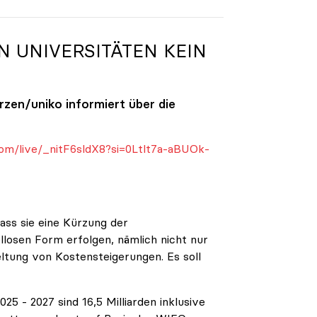
N UNIVERSITÄTEN KEIN
ürzen/
uniko
informiert über die
om/live/_nitF6sldX8?si=0Ltlt7a-aBUOk-
ass sie eine Kürzung der
ellosen Form erfolgen, nämlich nicht nur
eltung von Kostensteigerungen. Es soll
5 - 2027 sind 16,5 Milliarden inklusive