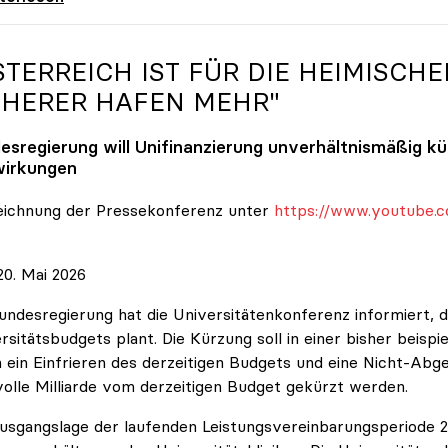
STERREICH IST FÜR DIE HEIMISCHE
CHERER HAFEN MEHR"
esregierung will Unifinanzierung unverhältnismäßig k
irkungen
eichnung der Pressekonferenz unter
https://www.youtube.c
0. Mai 2026
undesregierung hat die Universitätenkonferenz informiert, d
rsitätsbudgets plant. Die Kürzung soll in einer bisher beispi
 ein Einfrieren des derzeitigen Budgets und eine Nicht-Abg
volle Milliarde vom derzeitigen Budget gekürzt werden.
usgangslage der laufenden Leistungsvereinbarungsperiode 202