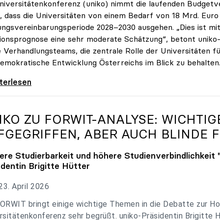
niversitätenkonferenz (uniko) nimmt die laufenden Budget
, dass die Universitäten von einem Bedarf von 18 Mrd. Euro f
ungsvereinbarungsperiode 2028–2030 ausgehen. „Dies ist mit 
tionsprognose eine sehr moderate Schätzung“, betont uniko-P
e Verhandlungsteams, die zentrale Rolle der Universitäten für
emokratische Entwicklung Österreichs im Blick zu behalten
 zu Budgetverhandlungen: Universitäten sind
iterlesen
IKO
ZU FORWIT-ANALYSE: WICHTI
FGEGRIFFEN, ABER AUCH BLINDE F
ere Studierbarkeit und höhere Studienverbindlichkeit 
identin Brigitte Hütter
3. April 2026
ORWIT bringt einige wichtige Themen in die Debatte zur Ho
rsitätenkonferenz sehr begrüßt. uniko-Präsidentin Brigitte 