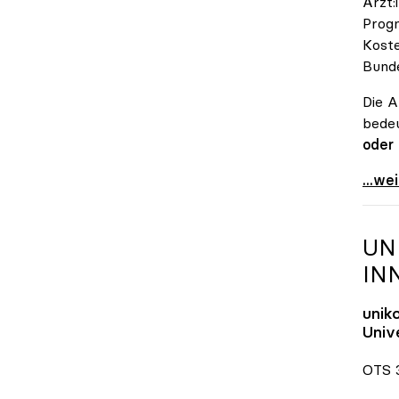
Ärzt:
Progn
Koste
Bunde
Die A
bedeu
oder
\"Öst
...we
UN
IN
unik
Unive
OTS 3