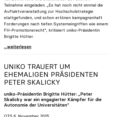
Teilnahme eingeladen. „Es hat noch nicht einmal die
Auftaktveranstaltung zur Hochschulstrategie
stattgefunden, und schon ertönen kampagnenhaft
Forderungen nach tiefen Systemeingriffen wie einem
FH-Promotionsrecht“, kritisiert uniko-Präsidentin
Brigitte Hütter.
„Deplatzierte Kampagne“: uniko irritiert über
...weiterlesen
UNIKO
TRAUERT UM
EHEMALIGEN PRÄSIDENTEN
PETER SKALICKY
uniko
-Präsidentin Brigitte Hütter: „Peter
Skalicky war ein engagierter Kämpfer für die
Autonomie der Universitäten“
OTS 6. November 2025