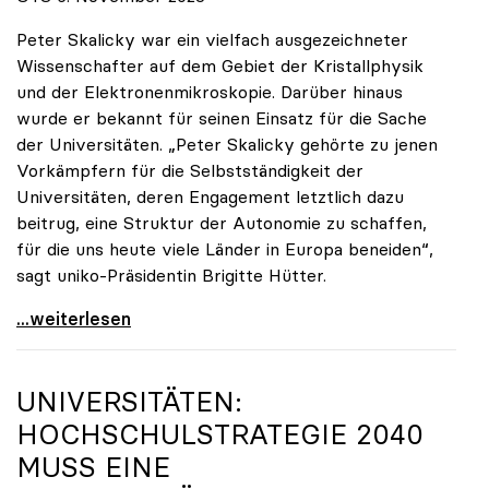
Peter Skalicky war ein vielfach ausgezeichneter
Wissenschafter auf dem Gebiet der Kristallphysik
und der Elektronenmikroskopie. Darüber hinaus
wurde er bekannt für seinen Einsatz für die Sache
der Universitäten. „Peter Skalicky gehörte zu jenen
Vorkämpfern für die Selbstständigkeit der
Universitäten, deren Engagement letztlich dazu
beitrug, eine Struktur der Autonomie zu schaffen,
für die uns heute viele Länder in Europa beneiden“,
sagt uniko-Präsidentin Brigitte Hütter.
uniko trauert um ehemaligen Präsidenten Peter
...weiterlesen
UNIVERSITÄTEN:
HOCHSCHULSTRATEGIE 2040
MUSS EINE