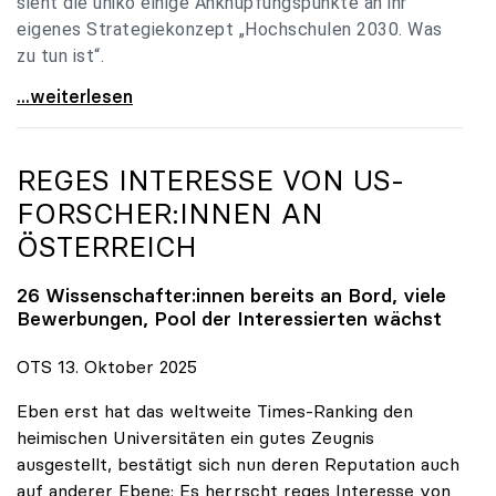
sieht die uniko einige Anknüpfungspunkte an ihr
eigenes Strategiekonzept „Hochschulen 2030. Was
zu tun ist“.
Universitäten: Hochschulstrategie 2040 muss eine
...weiterlesen
REGES INTERESSE VON US-
FORSCHER:INNEN AN
ÖSTERREICH
26 Wissenschafter:innen bereits an Bord, viele
Bewerbungen, Pool der Interessierten wächst
OTS 13. Oktober 2025
Eben erst hat das weltweite Times-Ranking den
heimischen Universitäten ein gutes Zeugnis
ausgestellt, bestätigt sich nun deren Reputation auch
auf anderer Ebene: Es herrscht reges Interesse von