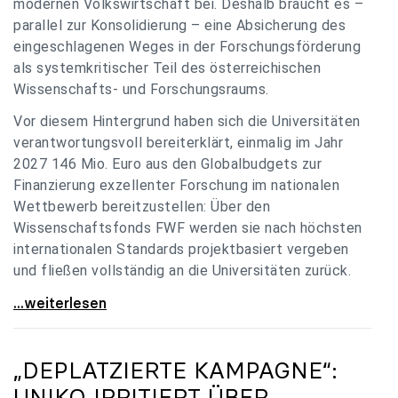
modernen Volkswirtschaft bei. Deshalb braucht es –
parallel zur Konsolidierung – eine Absicherung des
eingeschlagenen Weges in der Forschungsförderung
als systemkritischer Teil des österreichischen
Wissenschafts- und Forschungsraums.
Vor diesem Hintergrund haben sich die Universitäten
verantwortungsvoll bereiterklärt, einmalig im Jahr
2027 146 Mio. Euro aus den Globalbudgets zur
Finanzierung exzellenter Forschung im nationalen
Wettbewerb bereitzustellen: Über den
Wissenschaftsfonds FWF werden sie nach höchsten
internationalen Standards projektbasiert vergeben
und fließen vollständig an die Universitäten zurück.
Gemeinsam für einen starken Wissenschafts- und
...weiterlesen
„DEPLATZIERTE KAMPAGNE“:
UNIKO
IRRITIERT ÜBER