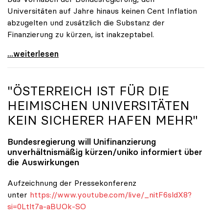
Universitäten auf Jahre hinaus keinen Cent Inflation
abzugelten und zusätzlich die Substanz der
Finanzierung zu kürzen, ist inakzeptabel.
#UnisRetten Warum es sich zu demonstrieren lohnt
...weiterlesen
"ÖSTERREICH IST FÜR DIE
HEIMISCHEN UNIVERSITÄTEN
KEIN SICHERER HAFEN MEHR"
Bundesregierung will Unifinanzierung
unverhältnismäßig kürzen/
uniko
informiert über
die Auswirkungen
Aufzeichnung der Pressekonferenz
unter
https://www.youtube.com/live/_nitF6sldX8?
si=0Ltlt7a-aBUOk-SO