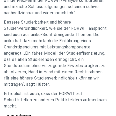
blinde Flecken in der FORWIT-Analyse konstatieren,
und manche Schlussfolgerungen scheinen schwer
nachvollziehbar und widersprüchlich.“
Bessere Studierbarkeit und höhere
Studienverbindlichkeit, wie sie der FORWIT anspricht,
sind auch aus uniko-Sicht drängende Themen. Die
uniko hat dazu mehrfach die Einführung eines
Grundstipendiums mit Leistungskomponente
angeregt. „Ein faires Modell der Studienfinanzierung,
das es allen Studierenden ermöglicht, ein
Grundstudium ohne verzögernde Erwerbstätigkeit zu
absolvieren, Hand in Hand mit einem Rechtsrahmen
für eine höhere Studienverbindlichkeit können wir
mittragen“, sagt Hütter.
Erfreulich ist auch, dass der FORWIT auf
Schnittstellen zu anderen Politikfeldern aufmerksam
macht.
uniko zu FORWIT-Analyse: Wichtige Themen
...weiterlesen