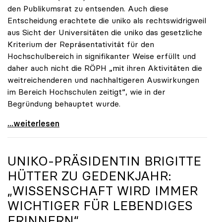
den Publikumsrat zu entsenden. Auch diese
Entscheidung erachtete die uniko als rechtswidrigweil
aus Sicht der Universitäten die uniko das gesetzliche
Kriterium der Repräsentativität für den
Hochschulbereich in signifikanter Weise erfüllt und
daher auch nicht die RÖPH „mit ihren Aktivitäten die
weitreichenderen und nachhaltigeren Auswirkungen
im Bereich Hochschulen zeitigt“, wie in der
Begründung behauptet wurde.
ORF-Publikumsrat: Regierung entsendet nun doch
...weiterlesen
UNIKO
-PRÄSIDENTIN BRIGITTE
HÜTTER ZU GEDENKJAHR:
„WISSENSCHAFT WIRD IMMER
WICHTIGER FÜR LEBENDIGES
ERINNERN“