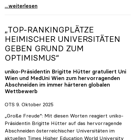
Reges Interesse von US-Forscher:innen an
...weiterlesen
„TOP-RANKINGPLÄTZE
HEIMISCHER UNIVERSITÄTEN
GEBEN GRUND ZUM
OPTIMISMUS“
uniko
-Präsidentin Brigitte Hütter gratuliert Uni
Wien und MedUni Wien zum hervorragenden
Abschneiden im immer härteren globalen
Wettbewerb
OTS 9. Oktober 2025
„Große Freude“: Mit diesen Worten reagiert uniko-
Präsidentin Brigitte Hütter auf das hervorragende
Abschneiden österreichischer Universitäten im
aktuellen Times Higher Education World University