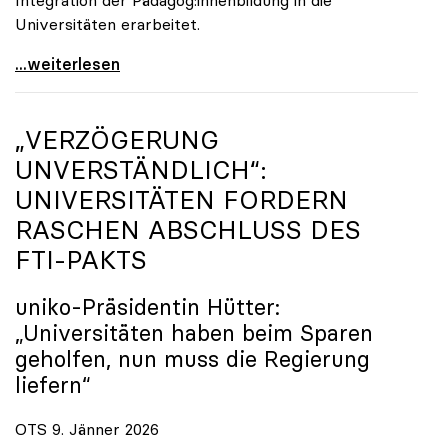
Universitäten erarbeitet.
Schools of Education an den Universitäten: Für
...weiterlesen
„VERZÖGERUNG
UNVERSTÄNDLICH“:
UNIVERSITÄTEN FORDERN
RASCHEN ABSCHLUSS DES
FTI-PAKTS
uniko
-Präsidentin Hütter:
„Universitäten haben beim Sparen
geholfen, nun muss die Regierung
liefern“
OTS 9. Jänner 2026