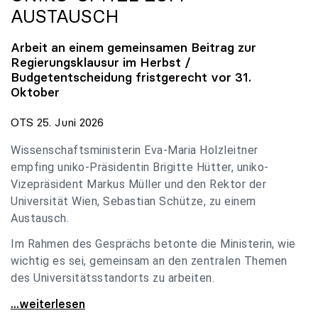
AUSTAUSCH
Arbeit an einem gemeinsamen Beitrag zur
Regierungsklausur im Herbst /
Budgetentscheidung fristgerecht vor 31.
Oktober
OTS 25. Juni 2026
Wissenschaftsministerin Eva-Maria Holzleitner
empfing uniko-Präsidentin Brigitte Hütter, uniko-
Vizepräsident Markus Müller und den Rektor der
Universität Wien, Sebastian Schütze, zu einem
Austausch.
Im Rahmen des Gesprächs betonte die Ministerin, wie
wichtig es sei, gemeinsam an den zentralen Themen
des Universitätsstandorts zu arbeiten.
Holzleitner empfing uniko-Spitze zum Austausch
...weiterlesen