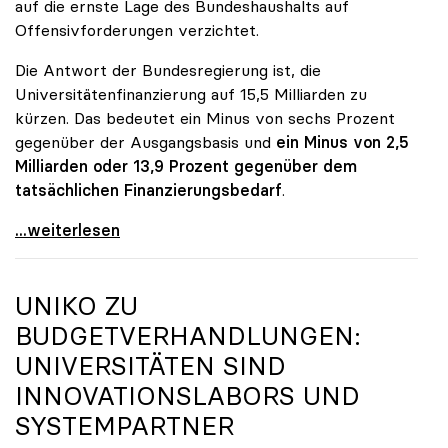
auf die ernste Lage des Bundeshaushalts auf
Offensivforderungen verzichtet.
Die Antwort der Bundesregierung ist, die
Universitätenfinanzierung auf 15,5 Milliarden zu
kürzen. Das bedeutet ein Minus von sechs Prozent
gegenüber der Ausgangsbasis und
ein Minus von 2,5
Milliarden oder 13,9 Prozent gegenüber dem
tatsächlichen Finanzierungsbedarf
.
\"Österreich ist für die heimischen Universitäten
...weiterlesen
UNIKO
ZU
BUDGETVERHANDLUNGEN:
UNIVERSITÄTEN SIND
INNOVATIONSLABORS UND
SYSTEMPARTNER