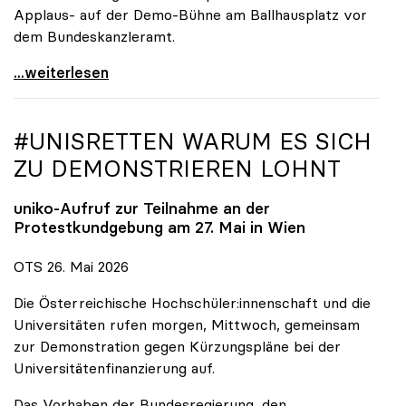
Applaus- auf der Demo-Bühne am Ballhausplatz vor
dem Bundeskanzleramt.
\"Wir nehmen es nicht hin\": Rede von
...weiterlesen
#UNISRETTEN WARUM ES SICH
ZU DEMONSTRIEREN LOHNT
uniko
-Aufruf zur Teilnahme an der
Protestkundgebung am 27. Mai in Wien
OTS 26. Mai 2026
Die Österreichische Hochschüler:innenschaft und die
Universitäten rufen morgen, Mittwoch, gemeinsam
zur Demonstration gegen Kürzungspläne bei der
Universitätenfinanzierung auf.
Das Vorhaben der Bundesregierung, den