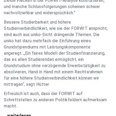
blinde Flecken in der FORWIT-Analyse konstatieren,
und manche Schlussfolgerungen scheinen schwer
nachvollziehbar und widersprüchlich.“
Bessere Studierbarkeit und höhere
Studienverbindlichkeit, wie sie der FORWIT anspricht,
sind auch aus uniko-Sicht drängende Themen. Die
uniko hat dazu mehrfach die Einführung eines
Grundstipendiums mit Leistungskomponente
angeregt. „Ein faires Modell der Studienfinanzierung,
das es allen Studierenden ermöglicht, ein
Grundstudium ohne verzögernde Erwerbstätigkeit zu
absolvieren, Hand in Hand mit einem Rechtsrahmen
für eine höhere Studienverbindlichkeit können wir
mittragen“, sagt Hütter.
Erfreulich ist auch, dass der FORWIT auf
Schnittstellen zu anderen Politikfeldern aufmerksam
macht.
uniko zu FORWIT-Analyse: Wichtige Themen
...weiterlesen