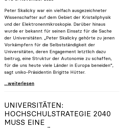
Peter Skalicky war ein vielfach ausgezeichneter
Wissenschafter auf dem Gebiet der Kristallphysik
und der Elektronenmikroskopie. Darüber hinaus
wurde er bekannt für seinen Einsatz für die Sache
der Universitäten. „Peter Skalicky gehörte zu jenen
Vorkämpfern für die Selbstständigkeit der
Universitäten, deren Engagement letztlich dazu
beitrug, eine Struktur der Autonomie zu schaffen,
für die uns heute viele Länder in Europa beneiden“,
sagt uniko-Präsidentin Brigitte Hütter.
uniko trauert um ehemaligen Präsidenten Peter
...weiterlesen
UNIVERSITÄTEN:
HOCHSCHULSTRATEGIE 2040
MUSS EINE