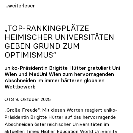
Reges Interesse von US-Forscher:innen an
...weiterlesen
„TOP-RANKINGPLÄTZE
HEIMISCHER UNIVERSITÄTEN
GEBEN GRUND ZUM
OPTIMISMUS“
uniko
-Präsidentin Brigitte Hütter gratuliert Uni
Wien und MedUni Wien zum hervorragenden
Abschneiden im immer härteren globalen
Wettbewerb
OTS 9. Oktober 2025
„Große Freude“: Mit diesen Worten reagiert uniko-
Präsidentin Brigitte Hütter auf das hervorragende
Abschneiden österreichischer Universitäten im
aktuellen Times Higher Education World University