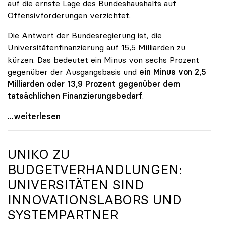
auf die ernste Lage des Bundeshaushalts auf
Offensivforderungen verzichtet.
Die Antwort der Bundesregierung ist, die
Universitätenfinanzierung auf 15,5 Milliarden zu
kürzen. Das bedeutet ein Minus von sechs Prozent
gegenüber der Ausgangsbasis und
ein Minus von 2,5
Milliarden oder 13,9 Prozent gegenüber dem
tatsächlichen Finanzierungsbedarf
.
\"Österreich ist für die heimischen Universitäten
...weiterlesen
UNIKO
ZU
BUDGETVERHANDLUNGEN:
UNIVERSITÄTEN SIND
INNOVATIONSLABORS UND
SYSTEMPARTNER