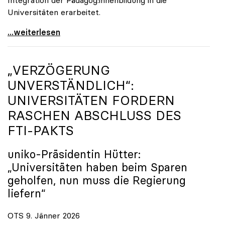
Universitäten erarbeitet.
Schools of Education an den Universitäten: Für
...weiterlesen
„VERZÖGERUNG
UNVERSTÄNDLICH“:
UNIVERSITÄTEN FORDERN
RASCHEN ABSCHLUSS DES
FTI-PAKTS
uniko
-Präsidentin Hütter:
„Universitäten haben beim Sparen
geholfen, nun muss die Regierung
liefern“
OTS 9. Jänner 2026