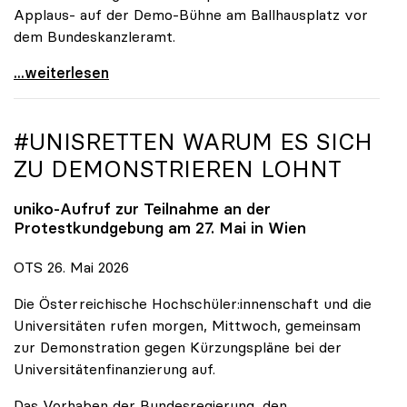
Applaus- auf der Demo-Bühne am Ballhausplatz vor
dem Bundeskanzleramt.
\"Wir nehmen es nicht hin\": Rede von
...weiterlesen
#UNISRETTEN WARUM ES SICH
ZU DEMONSTRIEREN LOHNT
uniko
-Aufruf zur Teilnahme an der
Protestkundgebung am 27. Mai in Wien
OTS 26. Mai 2026
Die Österreichische Hochschüler:innenschaft und die
Universitäten rufen morgen, Mittwoch, gemeinsam
zur Demonstration gegen Kürzungspläne bei der
Universitätenfinanzierung auf.
Das Vorhaben der Bundesregierung, den