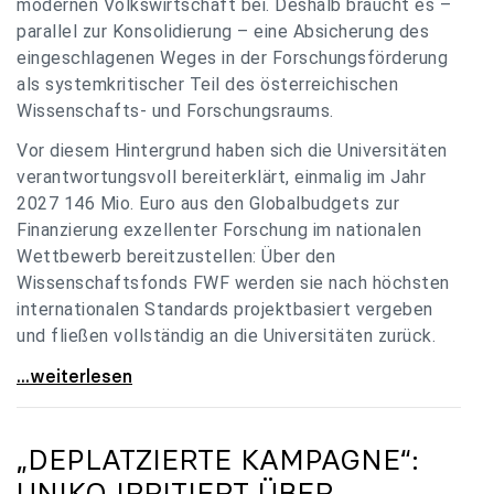
modernen Volkswirtschaft bei. Deshalb braucht es –
parallel zur Konsolidierung – eine Absicherung des
eingeschlagenen Weges in der Forschungsförderung
als systemkritischer Teil des österreichischen
Wissenschafts- und Forschungsraums.
Vor diesem Hintergrund haben sich die Universitäten
verantwortungsvoll bereiterklärt, einmalig im Jahr
2027 146 Mio. Euro aus den Globalbudgets zur
Finanzierung exzellenter Forschung im nationalen
Wettbewerb bereitzustellen: Über den
Wissenschaftsfonds FWF werden sie nach höchsten
internationalen Standards projektbasiert vergeben
und fließen vollständig an die Universitäten zurück.
Gemeinsam für einen starken Wissenschafts- und
...weiterlesen
„DEPLATZIERTE KAMPAGNE“:
UNIKO
IRRITIERT ÜBER