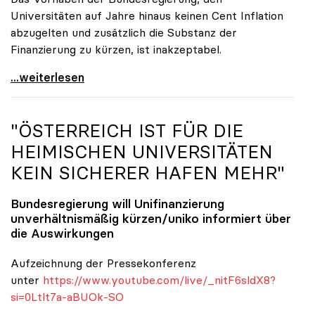
Universitäten auf Jahre hinaus keinen Cent Inflation
abzugelten und zusätzlich die Substanz der
Finanzierung zu kürzen, ist inakzeptabel.
#UnisRetten Warum es sich zu demonstrieren lohnt
...weiterlesen
"ÖSTERREICH IST FÜR DIE
HEIMISCHEN UNIVERSITÄTEN
KEIN SICHERER HAFEN MEHR"
Bundesregierung will Unifinanzierung
unverhältnismäßig kürzen/
uniko
informiert über
die Auswirkungen
Aufzeichnung der Pressekonferenz
unter
https://www.youtube.com/live/_nitF6sldX8?
si=0Ltlt7a-aBUOk-SO