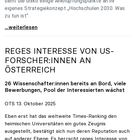
sieht die uniko einige Anknüpfungspunkte an ihr
eigenes Strategiekonzept „Hochschulen 2030. Was
zu tun ist“.
Universitäten: Hochschulstrategie 2040 muss eine
...weiterlesen
REGES INTERESSE VON US-
FORSCHER:INNEN AN
ÖSTERREICH
26 Wissenschafter:innen bereits an Bord, viele
Bewerbungen, Pool der Interessierten wächst
OTS 13. Oktober 2025
Eben erst hat das weltweite Times-Ranking den
heimischen Universitäten ein gutes Zeugnis
ausgestellt, bestätigt sich nun deren Reputation auch
auf anderer Ebene: Es herrscht reges Interesse von