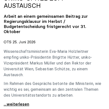
AUSTAUSCH
Arbeit an einem gemeinsamen Beitrag zur
Regierungsklausur im Herbst /
Budgetentscheidung fristgerecht vor 31.
Oktober
OTS 25. Juni 2026
Wissenschaftsministerin Eva-Maria Holzleitner
empfing uniko-Präsidentin Brigitte Hütter, uniko-
Vizepräsident Markus Müller und den Rektor der
Universität Wien, Sebastian Schütze, zu einem
Austausch.
Im Rahmen des Gesprächs betonte die Ministerin, wie
wichtig es sei, gemeinsam an den zentralen Themen
des Universitätsstandorts zu arbeiten.
Holzleitner empfing uniko-Spitze zum Austausch
...weiterlesen