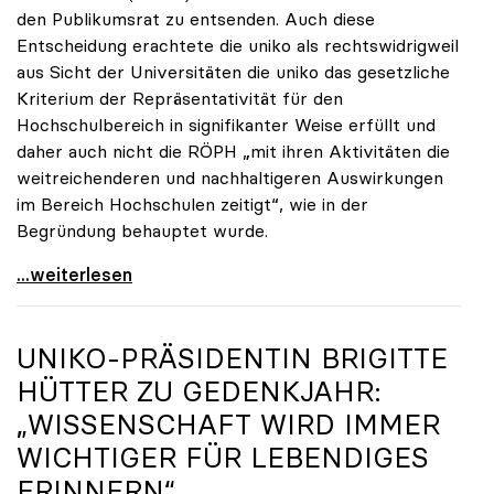
den Publikumsrat zu entsenden. Auch diese
Entscheidung erachtete die uniko als rechtswidrigweil
aus Sicht der Universitäten die uniko das gesetzliche
Kriterium der Repräsentativität für den
Hochschulbereich in signifikanter Weise erfüllt und
daher auch nicht die RÖPH „mit ihren Aktivitäten die
weitreichenderen und nachhaltigeren Auswirkungen
im Bereich Hochschulen zeitigt“, wie in der
Begründung behauptet wurde.
ORF-Publikumsrat: Regierung entsendet nun doch
...weiterlesen
UNIKO
-PRÄSIDENTIN BRIGITTE
HÜTTER ZU GEDENKJAHR:
„WISSENSCHAFT WIRD IMMER
WICHTIGER FÜR LEBENDIGES
ERINNERN“