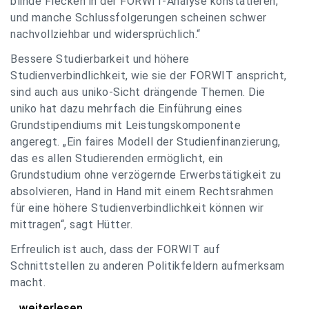
blinde Flecken in der FORWIT-Analyse konstatieren,
und manche Schlussfolgerungen scheinen schwer
nachvollziehbar und widersprüchlich.“
Bessere Studierbarkeit und höhere
Studienverbindlichkeit, wie sie der FORWIT anspricht,
sind auch aus uniko-Sicht drängende Themen. Die
uniko hat dazu mehrfach die Einführung eines
Grundstipendiums mit Leistungskomponente
angeregt. „Ein faires Modell der Studienfinanzierung,
das es allen Studierenden ermöglicht, ein
Grundstudium ohne verzögernde Erwerbstätigkeit zu
absolvieren, Hand in Hand mit einem Rechtsrahmen
für eine höhere Studienverbindlichkeit können wir
mittragen“, sagt Hütter.
Erfreulich ist auch, dass der FORWIT auf
Schnittstellen zu anderen Politikfeldern aufmerksam
macht.
uniko zu FORWIT-Analyse: Wichtige Themen
...weiterlesen