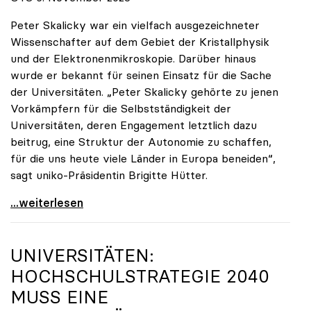
Peter Skalicky war ein vielfach ausgezeichneter
Wissenschafter auf dem Gebiet der Kristallphysik
und der Elektronenmikroskopie. Darüber hinaus
wurde er bekannt für seinen Einsatz für die Sache
der Universitäten. „Peter Skalicky gehörte zu jenen
Vorkämpfern für die Selbstständigkeit der
Universitäten, deren Engagement letztlich dazu
beitrug, eine Struktur der Autonomie zu schaffen,
für die uns heute viele Länder in Europa beneiden“,
sagt uniko-Präsidentin Brigitte Hütter.
uniko trauert um ehemaligen Präsidenten Peter
...weiterlesen
UNIVERSITÄTEN:
HOCHSCHULSTRATEGIE 2040
MUSS EINE