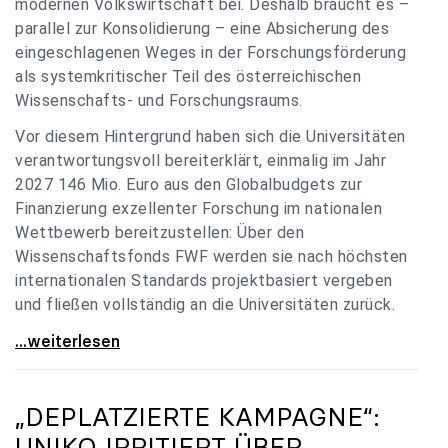
modernen Volkswirtschaft bei. Deshalb braucht es –
parallel zur Konsolidierung – eine Absicherung des
eingeschlagenen Weges in der Forschungsförderung
als systemkritischer Teil des österreichischen
Wissenschafts- und Forschungsraums.
Vor diesem Hintergrund haben sich die Universitäten
verantwortungsvoll bereiterklärt, einmalig im Jahr
2027 146 Mio. Euro aus den Globalbudgets zur
Finanzierung exzellenter Forschung im nationalen
Wettbewerb bereitzustellen: Über den
Wissenschaftsfonds FWF werden sie nach höchsten
internationalen Standards projektbasiert vergeben
und fließen vollständig an die Universitäten zurück.
Gemeinsam für einen starken Wissenschafts- und
...weiterlesen
„DEPLATZIERTE KAMPAGNE“:
UNIKO
IRRITIERT ÜBER