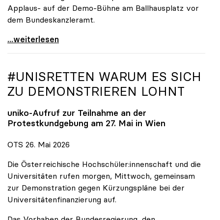
Applaus- auf der Demo-Bühne am Ballhausplatz vor
dem Bundeskanzleramt.
\"Wir nehmen es nicht hin\": Rede von
...weiterlesen
#UNISRETTEN WARUM ES SICH
ZU DEMONSTRIEREN LOHNT
uniko
-Aufruf zur Teilnahme an der
Protestkundgebung am 27. Mai in Wien
OTS 26. Mai 2026
Die Österreichische Hochschüler:innenschaft und die
Universitäten rufen morgen, Mittwoch, gemeinsam
zur Demonstration gegen Kürzungspläne bei der
Universitätenfinanzierung auf.
Das Vorhaben der Bundesregierung, den