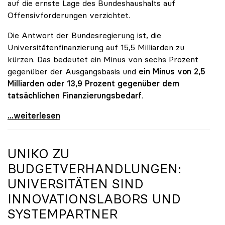
auf die ernste Lage des Bundeshaushalts auf
Offensivforderungen verzichtet.
Die Antwort der Bundesregierung ist, die
Universitätenfinanzierung auf 15,5 Milliarden zu
kürzen. Das bedeutet ein Minus von sechs Prozent
gegenüber der Ausgangsbasis und
ein Minus von 2,5
Milliarden oder 13,9 Prozent gegenüber dem
tatsächlichen Finanzierungsbedarf
.
\"Österreich ist für die heimischen Universitäten
...weiterlesen
UNIKO
ZU
BUDGETVERHANDLUNGEN:
UNIVERSITÄTEN SIND
INNOVATIONSLABORS UND
SYSTEMPARTNER