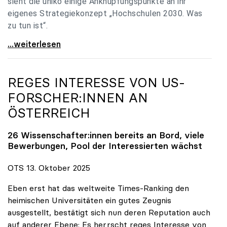
sieht die uniko einige Anknüpfungspunkte an ihr
eigenes Strategiekonzept „Hochschulen 2030. Was
zu tun ist“.
Universitäten: Hochschulstrategie 2040 muss eine
...weiterlesen
REGES INTERESSE VON US-
FORSCHER:INNEN AN
ÖSTERREICH
26 Wissenschafter:innen bereits an Bord, viele
Bewerbungen, Pool der Interessierten wächst
OTS 13. Oktober 2025
Eben erst hat das weltweite Times-Ranking den
heimischen Universitäten ein gutes Zeugnis
ausgestellt, bestätigt sich nun deren Reputation auch
auf anderer Ebene: Es herrscht reges Interesse von