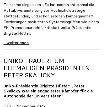
Teilnahme eingeladen. „Es hat noch nicht einmal die
Auftaktveranstaltung zur Hochschulstrategie
stattgefunden, und schon ertönen kampagnenhaft
Forderungen nach tiefen Systemeingriffen wie einem
FH-Promotionsrecht“, kritisiert uniko-Präsidentin
Brigitte Hütter.
„Deplatzierte Kampagne“: uniko irritiert über
...weiterlesen
UNIKO
TRAUERT UM
EHEMALIGEN PRÄSIDENTEN
PETER SKALICKY
uniko
-Präsidentin Brigitte Hütter: „Peter
Skalicky war ein engagierter Kämpfer für die
Autonomie der Universitäten“
OTS 6. November 2025