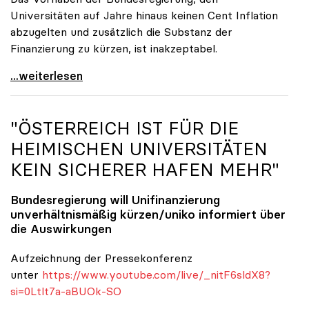
Universitäten auf Jahre hinaus keinen Cent Inflation
abzugelten und zusätzlich die Substanz der
Finanzierung zu kürzen, ist inakzeptabel.
#UnisRetten Warum es sich zu demonstrieren lohnt
...weiterlesen
"ÖSTERREICH IST FÜR DIE
HEIMISCHEN UNIVERSITÄTEN
KEIN SICHERER HAFEN MEHR"
Bundesregierung will Unifinanzierung
unverhältnismäßig kürzen/
uniko
informiert über
die Auswirkungen
Aufzeichnung der Pressekonferenz
unter
https://www.youtube.com/live/_nitF6sldX8?
si=0Ltlt7a-aBUOk-SO