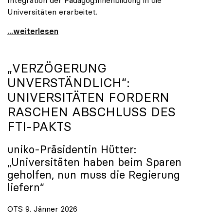
Universitäten erarbeitet.
Schools of Education an den Universitäten: Für
...weiterlesen
„VERZÖGERUNG
UNVERSTÄNDLICH“:
UNIVERSITÄTEN FORDERN
RASCHEN ABSCHLUSS DES
FTI-PAKTS
uniko
-Präsidentin Hütter:
„Universitäten haben beim Sparen
geholfen, nun muss die Regierung
liefern“
OTS 9. Jänner 2026