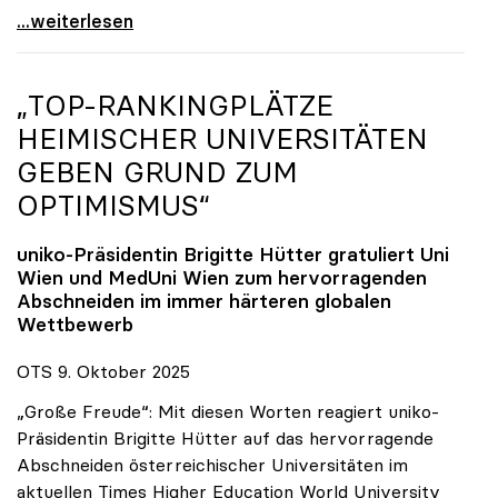
Reges Interesse von US-Forscher:innen an
...weiterlesen
„TOP-RANKINGPLÄTZE
HEIMISCHER UNIVERSITÄTEN
GEBEN GRUND ZUM
OPTIMISMUS“
uniko
-Präsidentin Brigitte Hütter gratuliert Uni
Wien und MedUni Wien zum hervorragenden
Abschneiden im immer härteren globalen
Wettbewerb
OTS 9. Oktober 2025
„Große Freude“: Mit diesen Worten reagiert uniko-
Präsidentin Brigitte Hütter auf das hervorragende
Abschneiden österreichischer Universitäten im
aktuellen Times Higher Education World University