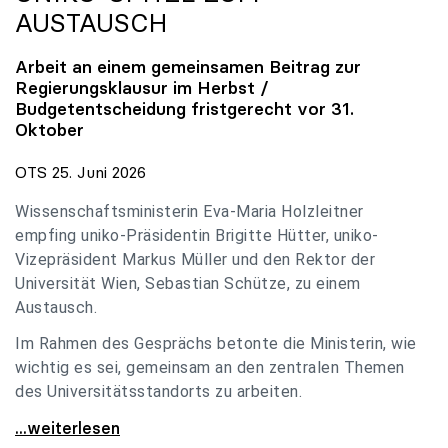
AUSTAUSCH
Arbeit an einem gemeinsamen Beitrag zur
Regierungsklausur im Herbst /
Budgetentscheidung fristgerecht vor 31.
Oktober
OTS 25. Juni 2026
Wissenschaftsministerin Eva-Maria Holzleitner
empfing uniko-Präsidentin Brigitte Hütter, uniko-
Vizepräsident Markus Müller und den Rektor der
Universität Wien, Sebastian Schütze, zu einem
Austausch.
Im Rahmen des Gesprächs betonte die Ministerin, wie
wichtig es sei, gemeinsam an den zentralen Themen
des Universitätsstandorts zu arbeiten.
Holzleitner empfing uniko-Spitze zum Austausch
...weiterlesen