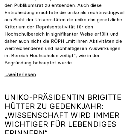
den Publikumsrat zu entsenden. Auch diese
Entscheidung erachtete die uniko als rechtswidrigweil
aus Sicht der Universitäten die uniko das gesetzliche
Kriterium der Repräsentativität für den
Hochschulbereich in signifikanter Weise erfüllt und
daher auch nicht die RÖPH „mit ihren Aktivitäten die
weitreichenderen und nachhaltigeren Auswirkungen
im Bereich Hochschulen zeitigt“, wie in der
Begründung behauptet wurde.
ORF-Publikumsrat: Regierung entsendet nun doch
...weiterlesen
UNIKO
-PRÄSIDENTIN BRIGITTE
HÜTTER ZU GEDENKJAHR:
„WISSENSCHAFT WIRD IMMER
WICHTIGER FÜR LEBENDIGES
ERINNERN“