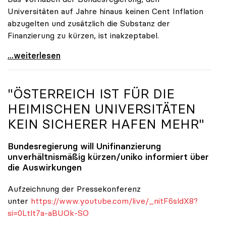
Universitäten auf Jahre hinaus keinen Cent Inflation
abzugelten und zusätzlich die Substanz der
Finanzierung zu kürzen, ist inakzeptabel.
#UnisRetten Warum es sich zu demonstrieren lohnt
...weiterlesen
"ÖSTERREICH IST FÜR DIE
HEIMISCHEN UNIVERSITÄTEN
KEIN SICHERER HAFEN MEHR"
Bundesregierung will Unifinanzierung
unverhältnismäßig kürzen/
uniko
informiert über
die Auswirkungen
Aufzeichnung der Pressekonferenz
unter
https://www.youtube.com/live/_nitF6sldX8?
si=0Ltlt7a-aBUOk-SO