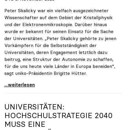
Peter Skalicky war ein vielfach ausgezeichneter
Wissenschafter auf dem Gebiet der Kristallphysik
und der Elektronenmikroskopie. Darüber hinaus
wurde er bekannt für seinen Einsatz für die Sache
der Universitäten. „Peter Skalicky gehörte zu jenen
Vorkämpfern für die Selbstständigkeit der
Universitäten, deren Engagement letztlich dazu
beitrug, eine Struktur der Autonomie zu schaffen,
für die uns heute viele Länder in Europa beneiden“,
sagt uniko-Präsidentin Brigitte Hütter.
uniko trauert um ehemaligen Präsidenten Peter
...weiterlesen
UNIVERSITÄTEN:
HOCHSCHULSTRATEGIE 2040
MUSS EINE