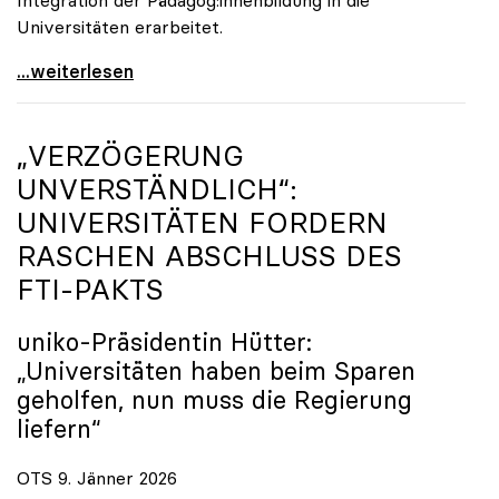
Universitäten erarbeitet.
Schools of Education an den Universitäten: Für
...weiterlesen
„VERZÖGERUNG
UNVERSTÄNDLICH“:
UNIVERSITÄTEN FORDERN
RASCHEN ABSCHLUSS DES
FTI-PAKTS
uniko
-Präsidentin Hütter:
„Universitäten haben beim Sparen
geholfen, nun muss die Regierung
liefern“
OTS 9. Jänner 2026