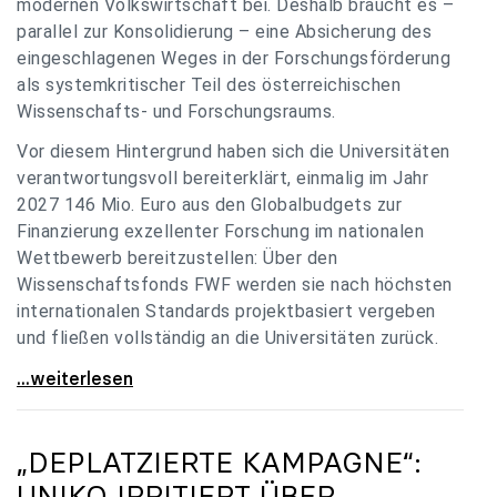
modernen Volkswirtschaft bei. Deshalb braucht es –
parallel zur Konsolidierung – eine Absicherung des
eingeschlagenen Weges in der Forschungsförderung
als systemkritischer Teil des österreichischen
Wissenschafts- und Forschungsraums.
Vor diesem Hintergrund haben sich die Universitäten
verantwortungsvoll bereiterklärt, einmalig im Jahr
2027 146 Mio. Euro aus den Globalbudgets zur
Finanzierung exzellenter Forschung im nationalen
Wettbewerb bereitzustellen: Über den
Wissenschaftsfonds FWF werden sie nach höchsten
internationalen Standards projektbasiert vergeben
und fließen vollständig an die Universitäten zurück.
Gemeinsam für einen starken Wissenschafts- und
...weiterlesen
„DEPLATZIERTE KAMPAGNE“:
UNIKO
IRRITIERT ÜBER