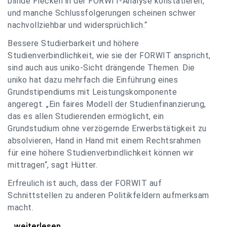
blinde Flecken in der FORWIT-Analyse konstatieren,
und manche Schlussfolgerungen scheinen schwer
nachvollziehbar und widersprüchlich.“
Bessere Studierbarkeit und höhere
Studienverbindlichkeit, wie sie der FORWIT anspricht,
sind auch aus uniko-Sicht drängende Themen. Die
uniko hat dazu mehrfach die Einführung eines
Grundstipendiums mit Leistungskomponente
angeregt. „Ein faires Modell der Studienfinanzierung,
das es allen Studierenden ermöglicht, ein
Grundstudium ohne verzögernde Erwerbstätigkeit zu
absolvieren, Hand in Hand mit einem Rechtsrahmen
für eine höhere Studienverbindlichkeit können wir
mittragen“, sagt Hütter.
Erfreulich ist auch, dass der FORWIT auf
Schnittstellen zu anderen Politikfeldern aufmerksam
macht.
uniko zu FORWIT-Analyse: Wichtige Themen
...weiterlesen