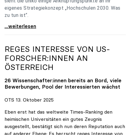
sieht die uniko einige Anknüpfungspunkte an ihr
eigenes Strategiekonzept „Hochschulen 2030. Was
zu tun ist“.
Universitäten: Hochschulstrategie 2040 muss eine
...weiterlesen
REGES INTERESSE VON US-
FORSCHER:INNEN AN
ÖSTERREICH
26 Wissenschafter:innen bereits an Bord, viele
Bewerbungen, Pool der Interessierten wächst
OTS 13. Oktober 2025
Eben erst hat das weltweite Times-Ranking den
heimischen Universitäten ein gutes Zeugnis
ausgestellt, bestätigt sich nun deren Reputation auch
auf anderer Ebene: Es herrscht reges Interesse von