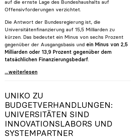
auf die ernste Lage des Bundeshaushalts auf
Offensivforderungen verzichtet.
Die Antwort der Bundesregierung ist, die
Universitätenfinanzierung auf 15,5 Milliarden zu
kürzen. Das bedeutet ein Minus von sechs Prozent
gegenüber der Ausgangsbasis und
ein Minus von 2,5
Milliarden oder 13,9 Prozent gegenüber dem
tatsächlichen Finanzierungsbedarf
.
\"Österreich ist für die heimischen Universitäten
...weiterlesen
UNIKO
ZU
BUDGETVERHANDLUNGEN:
UNIVERSITÄTEN SIND
INNOVATIONSLABORS UND
SYSTEMPARTNER