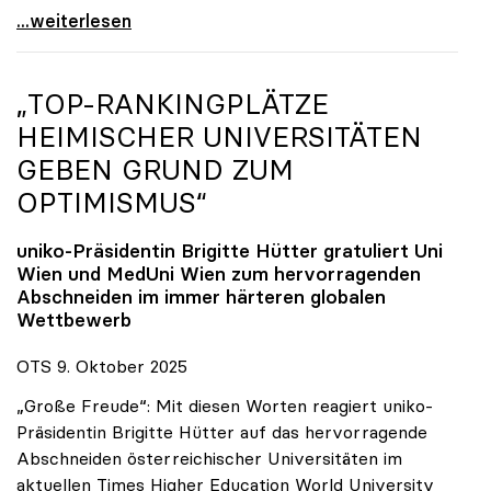
Reges Interesse von US-Forscher:innen an
...weiterlesen
„TOP-RANKINGPLÄTZE
HEIMISCHER UNIVERSITÄTEN
GEBEN GRUND ZUM
OPTIMISMUS“
uniko
-Präsidentin Brigitte Hütter gratuliert Uni
Wien und MedUni Wien zum hervorragenden
Abschneiden im immer härteren globalen
Wettbewerb
OTS 9. Oktober 2025
„Große Freude“: Mit diesen Worten reagiert uniko-
Präsidentin Brigitte Hütter auf das hervorragende
Abschneiden österreichischer Universitäten im
aktuellen Times Higher Education World University