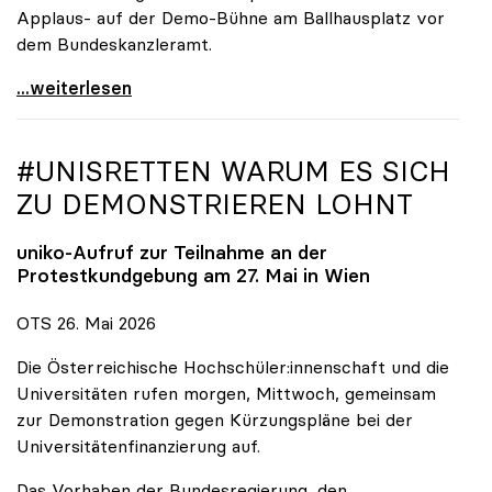
Applaus- auf der Demo-Bühne am Ballhausplatz vor
dem Bundeskanzleramt.
\"Wir nehmen es nicht hin\": Rede von
...weiterlesen
#UNISRETTEN WARUM ES SICH
ZU DEMONSTRIEREN LOHNT
uniko
-Aufruf zur Teilnahme an der
Protestkundgebung am 27. Mai in Wien
OTS 26. Mai 2026
Die Österreichische Hochschüler:innenschaft und die
Universitäten rufen morgen, Mittwoch, gemeinsam
zur Demonstration gegen Kürzungspläne bei der
Universitätenfinanzierung auf.
Das Vorhaben der Bundesregierung, den