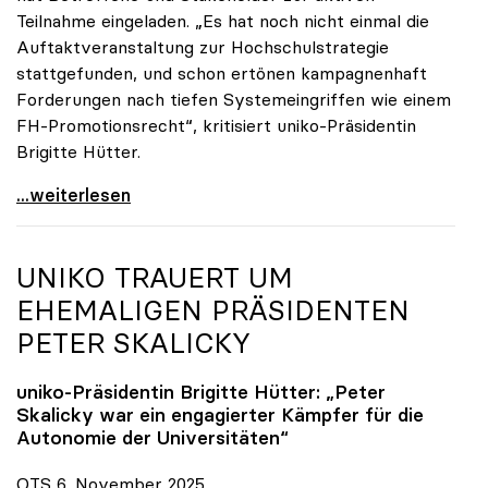
Teilnahme eingeladen. „Es hat noch nicht einmal die
Auftaktveranstaltung zur Hochschulstrategie
stattgefunden, und schon ertönen kampagnenhaft
Forderungen nach tiefen Systemeingriffen wie einem
FH-Promotionsrecht“, kritisiert uniko-Präsidentin
Brigitte Hütter.
„Deplatzierte Kampagne“: uniko irritiert über
...weiterlesen
UNIKO
TRAUERT UM
EHEMALIGEN PRÄSIDENTEN
PETER SKALICKY
uniko
-Präsidentin Brigitte Hütter: „Peter
Skalicky war ein engagierter Kämpfer für die
Autonomie der Universitäten“
OTS 6. November 2025