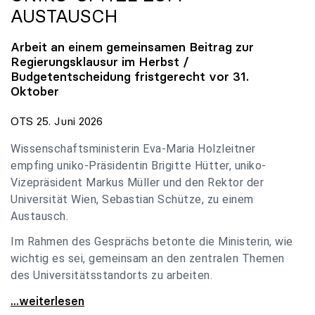
AUSTAUSCH
Arbeit an einem gemeinsamen Beitrag zur
Regierungsklausur im Herbst /
Budgetentscheidung fristgerecht vor 31.
Oktober
OTS 25. Juni 2026
Wissenschaftsministerin Eva-Maria Holzleitner
empfing uniko-Präsidentin Brigitte Hütter, uniko-
Vizepräsident Markus Müller und den Rektor der
Universität Wien, Sebastian Schütze, zu einem
Austausch.
Im Rahmen des Gesprächs betonte die Ministerin, wie
wichtig es sei, gemeinsam an den zentralen Themen
des Universitätsstandorts zu arbeiten.
Holzleitner empfing uniko-Spitze zum Austausch
...weiterlesen