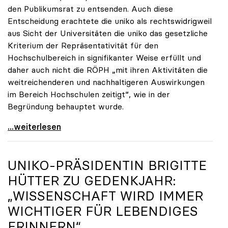
den Publikumsrat zu entsenden. Auch diese
Entscheidung erachtete die uniko als rechtswidrigweil
aus Sicht der Universitäten die uniko das gesetzliche
Kriterium der Repräsentativität für den
Hochschulbereich in signifikanter Weise erfüllt und
daher auch nicht die RÖPH „mit ihren Aktivitäten die
weitreichenderen und nachhaltigeren Auswirkungen
im Bereich Hochschulen zeitigt“, wie in der
Begründung behauptet wurde.
ORF-Publikumsrat: Regierung entsendet nun doch
...weiterlesen
UNIKO
-PRÄSIDENTIN BRIGITTE
HÜTTER ZU GEDENKJAHR:
„WISSENSCHAFT WIRD IMMER
WICHTIGER FÜR LEBENDIGES
ERINNERN“