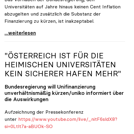
Universitäten auf Jahre hinaus keinen Cent Inflation
abzugelten und zusätzlich die Substanz der
Finanzierung zu kürzen, ist inakzeptabel.
#UnisRetten Warum es sich zu demonstrieren lohnt
...weiterlesen
"ÖSTERREICH IST FÜR DIE
HEIMISCHEN UNIVERSITÄTEN
KEIN SICHERER HAFEN MEHR"
Bundesregierung will Unifinanzierung
unverhältnismäßig kürzen/
uniko
informiert über
die Auswirkungen
Aufzeichnung der Pressekonferenz
unter
https://www.youtube.com/live/_nitF6sldX8?
si=0Ltlt7a-aBUOk-SO