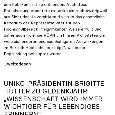
den Publikumsrat zu entsenden. Auch diese
Entscheidung erachtete die uniko als rechtswidrigweil
aus Sicht der Universitäten die uniko das gesetzliche
Kriterium der Repräsentativität für den
Hochschulbereich in signifikanter Weise erfüllt und
daher auch nicht die RÖPH „mit ihren Aktivitäten die
weitreichenderen und nachhaltigeren Auswirkungen
im Bereich Hochschulen zeitigt“, wie in der
Begründung behauptet wurde.
ORF-Publikumsrat: Regierung entsendet nun doch
...weiterlesen
UNIKO
-PRÄSIDENTIN BRIGITTE
HÜTTER ZU GEDENKJAHR:
„WISSENSCHAFT WIRD IMMER
WICHTIGER FÜR LEBENDIGES
ERINNERN“