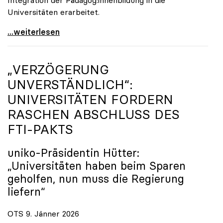
Universitäten erarbeitet.
Schools of Education an den Universitäten: Für
...weiterlesen
„VERZÖGERUNG
UNVERSTÄNDLICH“:
UNIVERSITÄTEN FORDERN
RASCHEN ABSCHLUSS DES
FTI-PAKTS
uniko
-Präsidentin Hütter:
„Universitäten haben beim Sparen
geholfen, nun muss die Regierung
liefern“
OTS 9. Jänner 2026