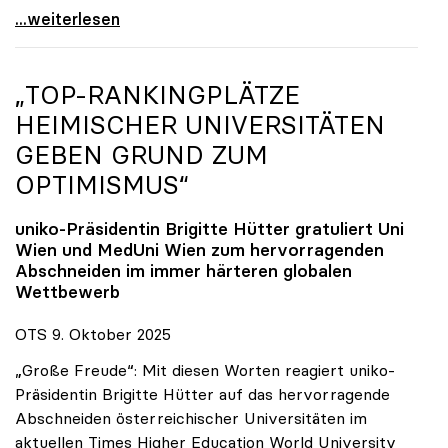
Reges Interesse von US-Forscher:innen an
...weiterlesen
„TOP-RANKINGPLÄTZE
HEIMISCHER UNIVERSITÄTEN
GEBEN GRUND ZUM
OPTIMISMUS“
uniko
-Präsidentin Brigitte Hütter gratuliert Uni
Wien und MedUni Wien zum hervorragenden
Abschneiden im immer härteren globalen
Wettbewerb
OTS 9. Oktober 2025
„Große Freude“: Mit diesen Worten reagiert uniko-
Präsidentin Brigitte Hütter auf das hervorragende
Abschneiden österreichischer Universitäten im
aktuellen Times Higher Education World University