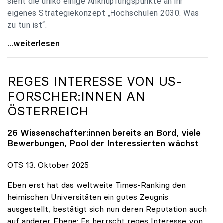
sieht die uniko einige Anknüpfungspunkte an ihr
eigenes Strategiekonzept „Hochschulen 2030. Was
zu tun ist“.
Universitäten: Hochschulstrategie 2040 muss eine
...weiterlesen
REGES INTERESSE VON US-
FORSCHER:INNEN AN
ÖSTERREICH
26 Wissenschafter:innen bereits an Bord, viele
Bewerbungen, Pool der Interessierten wächst
OTS 13. Oktober 2025
Eben erst hat das weltweite Times-Ranking den
heimischen Universitäten ein gutes Zeugnis
ausgestellt, bestätigt sich nun deren Reputation auch
auf anderer Ebene: Es herrscht reges Interesse von