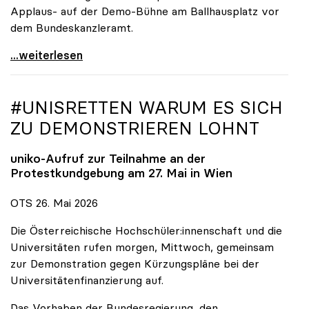
Applaus- auf der Demo-Bühne am Ballhausplatz vor
dem Bundeskanzleramt.
\"Wir nehmen es nicht hin\": Rede von
...weiterlesen
#UNISRETTEN WARUM ES SICH
ZU DEMONSTRIEREN LOHNT
uniko
-Aufruf zur Teilnahme an der
Protestkundgebung am 27. Mai in Wien
OTS 26. Mai 2026
Die Österreichische Hochschüler:innenschaft und die
Universitäten rufen morgen, Mittwoch, gemeinsam
zur Demonstration gegen Kürzungspläne bei der
Universitätenfinanzierung auf.
Das Vorhaben der Bundesregierung, den