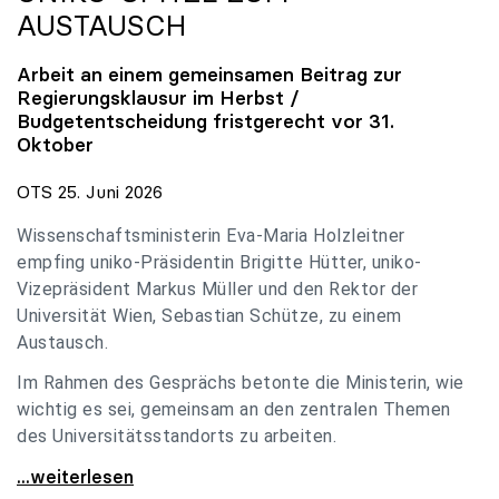
AUSTAUSCH
Arbeit an einem gemeinsamen Beitrag zur
Regierungsklausur im Herbst /
Budgetentscheidung fristgerecht vor 31.
Oktober
OTS 25. Juni 2026
Wissenschaftsministerin Eva-Maria Holzleitner
empfing uniko-Präsidentin Brigitte Hütter, uniko-
Vizepräsident Markus Müller und den Rektor der
Universität Wien, Sebastian Schütze, zu einem
Austausch.
Im Rahmen des Gesprächs betonte die Ministerin, wie
wichtig es sei, gemeinsam an den zentralen Themen
des Universitätsstandorts zu arbeiten.
Holzleitner empfing uniko-Spitze zum Austausch
...weiterlesen