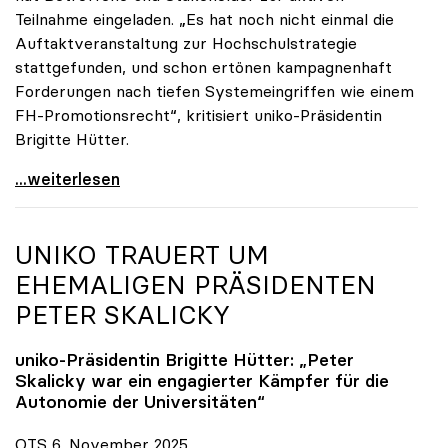
Teilnahme eingeladen. „Es hat noch nicht einmal die
Auftaktveranstaltung zur Hochschulstrategie
stattgefunden, und schon ertönen kampagnenhaft
Forderungen nach tiefen Systemeingriffen wie einem
FH-Promotionsrecht“, kritisiert uniko-Präsidentin
Brigitte Hütter.
„Deplatzierte Kampagne“: uniko irritiert über
...weiterlesen
UNIKO
TRAUERT UM
EHEMALIGEN PRÄSIDENTEN
PETER SKALICKY
uniko
-Präsidentin Brigitte Hütter: „Peter
Skalicky war ein engagierter Kämpfer für die
Autonomie der Universitäten“
OTS 6. November 2025