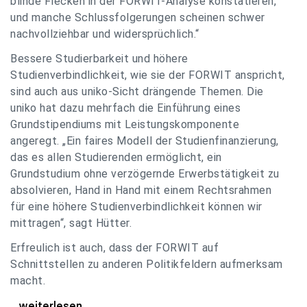
blinde Flecken in der FORWIT-Analyse konstatieren,
und manche Schlussfolgerungen scheinen schwer
nachvollziehbar und widersprüchlich.“
Bessere Studierbarkeit und höhere
Studienverbindlichkeit, wie sie der FORWIT anspricht,
sind auch aus uniko-Sicht drängende Themen. Die
uniko hat dazu mehrfach die Einführung eines
Grundstipendiums mit Leistungskomponente
angeregt. „Ein faires Modell der Studienfinanzierung,
das es allen Studierenden ermöglicht, ein
Grundstudium ohne verzögernde Erwerbstätigkeit zu
absolvieren, Hand in Hand mit einem Rechtsrahmen
für eine höhere Studienverbindlichkeit können wir
mittragen“, sagt Hütter.
Erfreulich ist auch, dass der FORWIT auf
Schnittstellen zu anderen Politikfeldern aufmerksam
macht.
uniko zu FORWIT-Analyse: Wichtige Themen
...weiterlesen