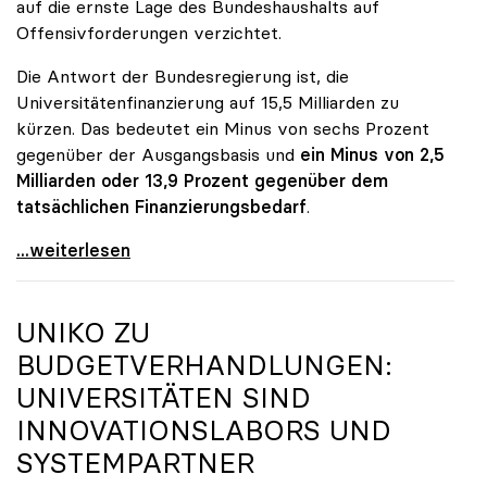
auf die ernste Lage des Bundeshaushalts auf
Offensivforderungen verzichtet.
Die Antwort der Bundesregierung ist, die
Universitätenfinanzierung auf 15,5 Milliarden zu
kürzen. Das bedeutet ein Minus von sechs Prozent
gegenüber der Ausgangsbasis und
ein Minus von 2,5
Milliarden oder 13,9 Prozent gegenüber dem
tatsächlichen Finanzierungsbedarf
.
\"Österreich ist für die heimischen Universitäten
...weiterlesen
UNIKO
ZU
BUDGETVERHANDLUNGEN:
UNIVERSITÄTEN SIND
INNOVATIONSLABORS UND
SYSTEMPARTNER