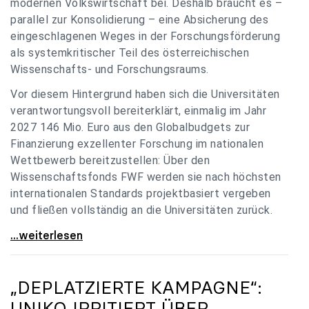
modernen Volkswirtschaft bei. Deshalb braucht es –
parallel zur Konsolidierung – eine Absicherung des
eingeschlagenen Weges in der Forschungsförderung
als systemkritischer Teil des österreichischen
Wissenschafts- und Forschungsraums.
Vor diesem Hintergrund haben sich die Universitäten
verantwortungsvoll bereiterklärt, einmalig im Jahr
2027 146 Mio. Euro aus den Globalbudgets zur
Finanzierung exzellenter Forschung im nationalen
Wettbewerb bereitzustellen: Über den
Wissenschaftsfonds FWF werden sie nach höchsten
internationalen Standards projektbasiert vergeben
und fließen vollständig an die Universitäten zurück.
Gemeinsam für einen starken Wissenschafts- und
...weiterlesen
„DEPLATZIERTE KAMPAGNE“:
UNIKO
IRRITIERT ÜBER