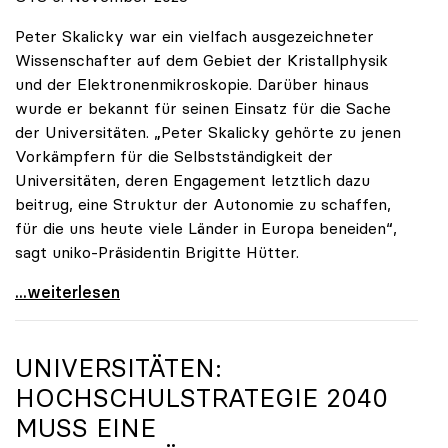
Peter Skalicky war ein vielfach ausgezeichneter
Wissenschafter auf dem Gebiet der Kristallphysik
und der Elektronenmikroskopie. Darüber hinaus
wurde er bekannt für seinen Einsatz für die Sache
der Universitäten. „Peter Skalicky gehörte zu jenen
Vorkämpfern für die Selbstständigkeit der
Universitäten, deren Engagement letztlich dazu
beitrug, eine Struktur der Autonomie zu schaffen,
für die uns heute viele Länder in Europa beneiden“,
sagt uniko-Präsidentin Brigitte Hütter.
uniko trauert um ehemaligen Präsidenten Peter
...weiterlesen
UNIVERSITÄTEN:
HOCHSCHULSTRATEGIE 2040
MUSS EINE