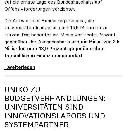
auf die ernste Lage des Bundeshaushalts auf
Offensivforderungen verzichtet.
Die Antwort der Bundesregierung ist, die
Universitätenfinanzierung auf 15,5 Milliarden zu
kürzen. Das bedeutet ein Minus von sechs Prozent
gegenüber der Ausgangsbasis und
ein Minus von 2,5
Milliarden oder 13,9 Prozent gegenüber dem
tatsächlichen Finanzierungsbedarf
.
\"Österreich ist für die heimischen Universitäten
...weiterlesen
UNIKO
ZU
BUDGETVERHANDLUNGEN:
UNIVERSITÄTEN SIND
INNOVATIONSLABORS UND
SYSTEMPARTNER