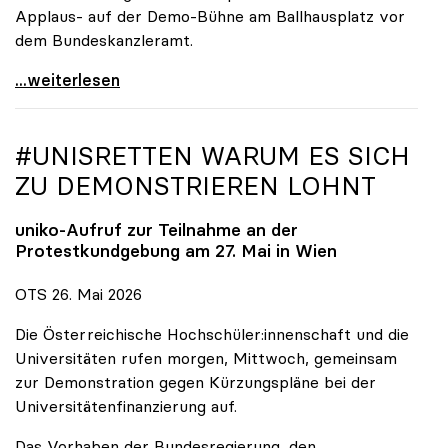
Applaus- auf der Demo-Bühne am Ballhausplatz vor
dem Bundeskanzleramt.
\"Wir nehmen es nicht hin\": Rede von
...weiterlesen
#UNISRETTEN WARUM ES SICH
ZU DEMONSTRIEREN LOHNT
uniko
-Aufruf zur Teilnahme an der
Protestkundgebung am 27. Mai in Wien
OTS 26. Mai 2026
Die Österreichische Hochschüler:innenschaft und die
Universitäten rufen morgen, Mittwoch, gemeinsam
zur Demonstration gegen Kürzungspläne bei der
Universitätenfinanzierung auf.
Das Vorhaben der Bundesregierung, den