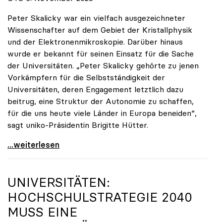
Peter Skalicky war ein vielfach ausgezeichneter
Wissenschafter auf dem Gebiet der Kristallphysik
und der Elektronenmikroskopie. Darüber hinaus
wurde er bekannt für seinen Einsatz für die Sache
der Universitäten. „Peter Skalicky gehörte zu jenen
Vorkämpfern für die Selbstständigkeit der
Universitäten, deren Engagement letztlich dazu
beitrug, eine Struktur der Autonomie zu schaffen,
für die uns heute viele Länder in Europa beneiden“,
sagt uniko-Präsidentin Brigitte Hütter.
uniko trauert um ehemaligen Präsidenten Peter
...weiterlesen
UNIVERSITÄTEN:
HOCHSCHULSTRATEGIE 2040
MUSS EINE