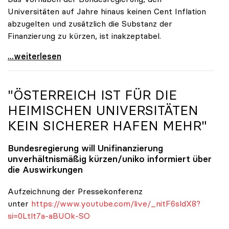
Universitäten auf Jahre hinaus keinen Cent Inflation
abzugelten und zusätzlich die Substanz der
Finanzierung zu kürzen, ist inakzeptabel.
#UnisRetten Warum es sich zu demonstrieren lohnt
...weiterlesen
"ÖSTERREICH IST FÜR DIE
HEIMISCHEN UNIVERSITÄTEN
KEIN SICHERER HAFEN MEHR"
Bundesregierung will Unifinanzierung
unverhältnismäßig kürzen/
uniko
informiert über
die Auswirkungen
Aufzeichnung der Pressekonferenz
unter
https://www.youtube.com/live/_nitF6sldX8?
si=0Ltlt7a-aBUOk-SO