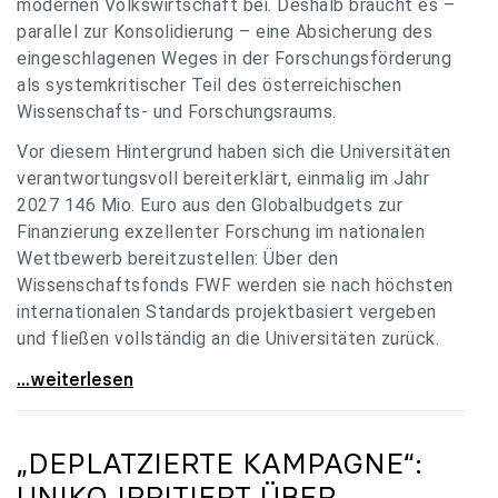
modernen Volkswirtschaft bei. Deshalb braucht es –
parallel zur Konsolidierung – eine Absicherung des
eingeschlagenen Weges in der Forschungsförderung
als systemkritischer Teil des österreichischen
Wissenschafts- und Forschungsraums.
Vor diesem Hintergrund haben sich die Universitäten
verantwortungsvoll bereiterklärt, einmalig im Jahr
2027 146 Mio. Euro aus den Globalbudgets zur
Finanzierung exzellenter Forschung im nationalen
Wettbewerb bereitzustellen: Über den
Wissenschaftsfonds FWF werden sie nach höchsten
internationalen Standards projektbasiert vergeben
und fließen vollständig an die Universitäten zurück.
Gemeinsam für einen starken Wissenschafts- und
...weiterlesen
„DEPLATZIERTE KAMPAGNE“:
UNIKO
IRRITIERT ÜBER