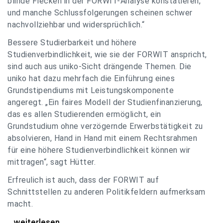
blinde Flecken in der FORWIT-Analyse konstatieren,
und manche Schlussfolgerungen scheinen schwer
nachvollziehbar und widersprüchlich.“
Bessere Studierbarkeit und höhere
Studienverbindlichkeit, wie sie der FORWIT anspricht,
sind auch aus uniko-Sicht drängende Themen. Die
uniko hat dazu mehrfach die Einführung eines
Grundstipendiums mit Leistungskomponente
angeregt. „Ein faires Modell der Studienfinanzierung,
das es allen Studierenden ermöglicht, ein
Grundstudium ohne verzögernde Erwerbstätigkeit zu
absolvieren, Hand in Hand mit einem Rechtsrahmen
für eine höhere Studienverbindlichkeit können wir
mittragen“, sagt Hütter.
Erfreulich ist auch, dass der FORWIT auf
Schnittstellen zu anderen Politikfeldern aufmerksam
macht.
uniko zu FORWIT-Analyse: Wichtige Themen
...weiterlesen