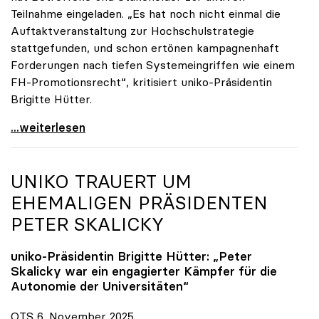
Teilnahme eingeladen. „Es hat noch nicht einmal die
Auftaktveranstaltung zur Hochschulstrategie
stattgefunden, und schon ertönen kampagnenhaft
Forderungen nach tiefen Systemeingriffen wie einem
FH-Promotionsrecht“, kritisiert uniko-Präsidentin
Brigitte Hütter.
„Deplatzierte Kampagne“: uniko irritiert über
...weiterlesen
UNIKO
TRAUERT UM
EHEMALIGEN PRÄSIDENTEN
PETER SKALICKY
uniko
-Präsidentin Brigitte Hütter: „Peter
Skalicky war ein engagierter Kämpfer für die
Autonomie der Universitäten“
OTS 6. November 2025