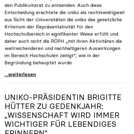
den Publikumsrat zu entsenden. Auch diese
Entscheidung erachtete die uniko als rechtswidrigweil
aus Sicht der Universitäten die uniko das gesetzliche
Kriterium der Repräsentativität für den
Hochschulbereich in signifikanter Weise erfüllt und
daher auch nicht die RÖPH „mit ihren Aktivitäten die
weitreichenderen und nachhaltigeren Auswirkungen
im Bereich Hochschulen zeitigt“, wie in der
Begründung behauptet wurde.
ORF-Publikumsrat: Regierung entsendet nun doch
...weiterlesen
UNIKO
-PRÄSIDENTIN BRIGITTE
HÜTTER ZU GEDENKJAHR:
„WISSENSCHAFT WIRD IMMER
WICHTIGER FÜR LEBENDIGES
ERINNERN“