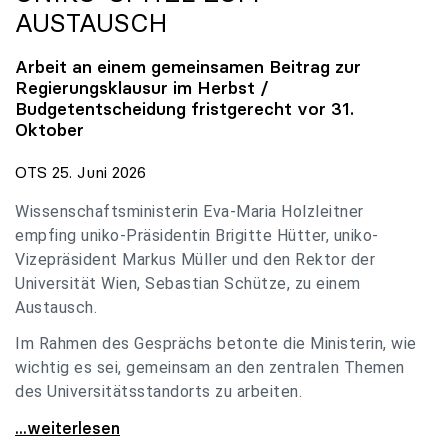
AUSTAUSCH
Arbeit an einem gemeinsamen Beitrag zur
Regierungsklausur im Herbst /
Budgetentscheidung fristgerecht vor 31.
Oktober
OTS 25. Juni 2026
Wissenschaftsministerin Eva-Maria Holzleitner
empfing uniko-Präsidentin Brigitte Hütter, uniko-
Vizepräsident Markus Müller und den Rektor der
Universität Wien, Sebastian Schütze, zu einem
Austausch.
Im Rahmen des Gesprächs betonte die Ministerin, wie
wichtig es sei, gemeinsam an den zentralen Themen
des Universitätsstandorts zu arbeiten.
Holzleitner empfing uniko-Spitze zum Austausch
...weiterlesen