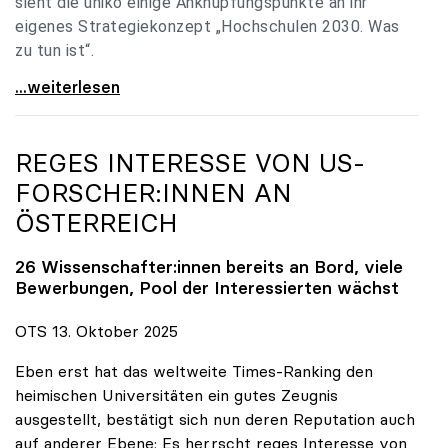
sieht die uniko einige Anknüpfungspunkte an ihr
eigenes Strategiekonzept „Hochschulen 2030. Was
zu tun ist“.
Universitäten: Hochschulstrategie 2040 muss eine
...weiterlesen
REGES INTERESSE VON US-
FORSCHER:INNEN AN
ÖSTERREICH
26 Wissenschafter:innen bereits an Bord, viele
Bewerbungen, Pool der Interessierten wächst
OTS 13. Oktober 2025
Eben erst hat das weltweite Times-Ranking den
heimischen Universitäten ein gutes Zeugnis
ausgestellt, bestätigt sich nun deren Reputation auch
auf anderer Ebene: Es herrscht reges Interesse von