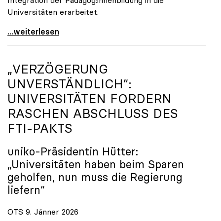
Universitäten erarbeitet.
Schools of Education an den Universitäten: Für
...weiterlesen
„VERZÖGERUNG
UNVERSTÄNDLICH“:
UNIVERSITÄTEN FORDERN
RASCHEN ABSCHLUSS DES
FTI-PAKTS
uniko
-Präsidentin Hütter:
„Universitäten haben beim Sparen
geholfen, nun muss die Regierung
liefern“
OTS 9. Jänner 2026