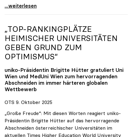
Reges Interesse von US-Forscher:innen an
...weiterlesen
„TOP-RANKINGPLÄTZE
HEIMISCHER UNIVERSITÄTEN
GEBEN GRUND ZUM
OPTIMISMUS“
uniko
-Präsidentin Brigitte Hütter gratuliert Uni
Wien und MedUni Wien zum hervorragenden
Abschneiden im immer härteren globalen
Wettbewerb
OTS 9. Oktober 2025
„Große Freude“: Mit diesen Worten reagiert uniko-
Präsidentin Brigitte Hütter auf das hervorragende
Abschneiden österreichischer Universitäten im
aktuellen Times Higher Education World University