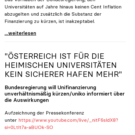
Universitäten auf Jahre hinaus keinen Cent Inflation
abzugelten und zusätzlich die Substanz der
Finanzierung zu kürzen, ist inakzeptabel.
#UnisRetten Warum es sich zu demonstrieren lohnt
...weiterlesen
"ÖSTERREICH IST FÜR DIE
HEIMISCHEN UNIVERSITÄTEN
KEIN SICHERER HAFEN MEHR"
Bundesregierung will Unifinanzierung
unverhältnismäßig kürzen/
uniko
informiert über
die Auswirkungen
Aufzeichnung der Pressekonferenz
unter
https://www.youtube.com/live/_nitF6sldX8?
si=0Ltlt7a-aBUOk-SO