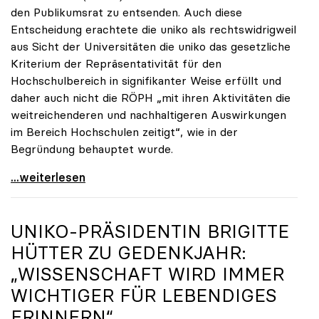
den Publikumsrat zu entsenden. Auch diese
Entscheidung erachtete die uniko als rechtswidrigweil
aus Sicht der Universitäten die uniko das gesetzliche
Kriterium der Repräsentativität für den
Hochschulbereich in signifikanter Weise erfüllt und
daher auch nicht die RÖPH „mit ihren Aktivitäten die
weitreichenderen und nachhaltigeren Auswirkungen
im Bereich Hochschulen zeitigt“, wie in der
Begründung behauptet wurde.
ORF-Publikumsrat: Regierung entsendet nun doch
...weiterlesen
UNIKO
-PRÄSIDENTIN BRIGITTE
HÜTTER ZU GEDENKJAHR:
„WISSENSCHAFT WIRD IMMER
WICHTIGER FÜR LEBENDIGES
ERINNERN“