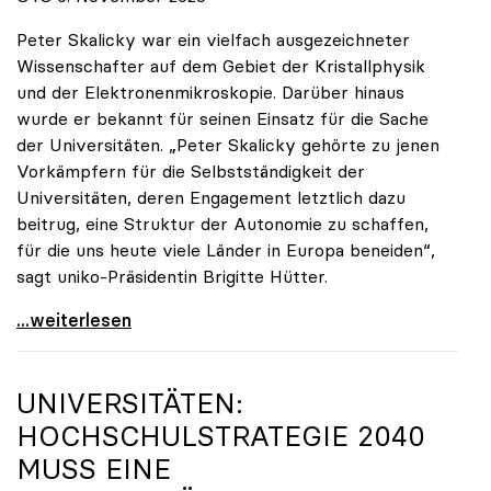
Peter Skalicky war ein vielfach ausgezeichneter
Wissenschafter auf dem Gebiet der Kristallphysik
und der Elektronenmikroskopie. Darüber hinaus
wurde er bekannt für seinen Einsatz für die Sache
der Universitäten. „Peter Skalicky gehörte zu jenen
Vorkämpfern für die Selbstständigkeit der
Universitäten, deren Engagement letztlich dazu
beitrug, eine Struktur der Autonomie zu schaffen,
für die uns heute viele Länder in Europa beneiden“,
sagt uniko-Präsidentin Brigitte Hütter.
uniko trauert um ehemaligen Präsidenten Peter
...weiterlesen
UNIVERSITÄTEN:
HOCHSCHULSTRATEGIE 2040
MUSS EINE