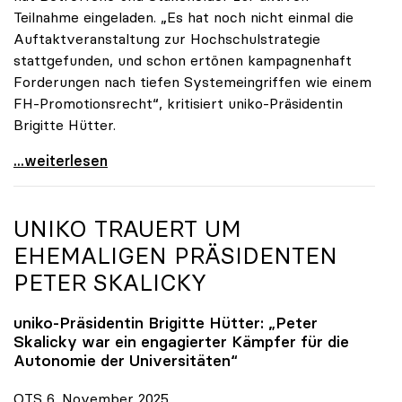
Teilnahme eingeladen. „Es hat noch nicht einmal die
Auftaktveranstaltung zur Hochschulstrategie
stattgefunden, und schon ertönen kampagnenhaft
Forderungen nach tiefen Systemeingriffen wie einem
FH-Promotionsrecht“, kritisiert uniko-Präsidentin
Brigitte Hütter.
„Deplatzierte Kampagne“: uniko irritiert über
...weiterlesen
UNIKO
TRAUERT UM
EHEMALIGEN PRÄSIDENTEN
PETER SKALICKY
uniko
-Präsidentin Brigitte Hütter: „Peter
Skalicky war ein engagierter Kämpfer für die
Autonomie der Universitäten“
OTS 6. November 2025