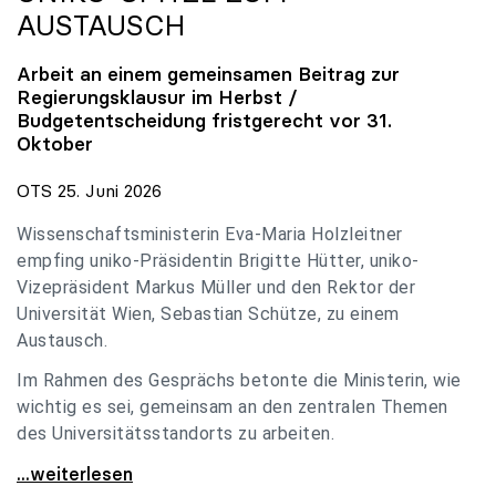
AUSTAUSCH
Arbeit an einem gemeinsamen Beitrag zur
Regierungsklausur im Herbst /
Budgetentscheidung fristgerecht vor 31.
Oktober
OTS 25. Juni 2026
Wissenschaftsministerin Eva-Maria Holzleitner
empfing uniko-Präsidentin Brigitte Hütter, uniko-
Vizepräsident Markus Müller und den Rektor der
Universität Wien, Sebastian Schütze, zu einem
Austausch.
Im Rahmen des Gesprächs betonte die Ministerin, wie
wichtig es sei, gemeinsam an den zentralen Themen
des Universitätsstandorts zu arbeiten.
Holzleitner empfing uniko-Spitze zum Austausch
...weiterlesen