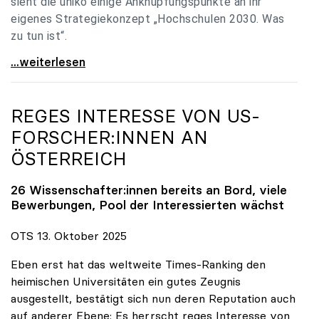
sieht die uniko einige Anknüpfungspunkte an ihr
eigenes Strategiekonzept „Hochschulen 2030. Was
zu tun ist“.
Universitäten: Hochschulstrategie 2040 muss eine
...weiterlesen
REGES INTERESSE VON US-
FORSCHER:INNEN AN
ÖSTERREICH
26 Wissenschafter:innen bereits an Bord, viele
Bewerbungen, Pool der Interessierten wächst
OTS 13. Oktober 2025
Eben erst hat das weltweite Times-Ranking den
heimischen Universitäten ein gutes Zeugnis
ausgestellt, bestätigt sich nun deren Reputation auch
auf anderer Ebene: Es herrscht reges Interesse von