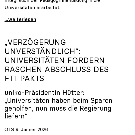
Universitäten erarbeitet.
Schools of Education an den Universitäten: Für
...weiterlesen
„VERZÖGERUNG
UNVERSTÄNDLICH“:
UNIVERSITÄTEN FORDERN
RASCHEN ABSCHLUSS DES
FTI-PAKTS
uniko
-Präsidentin Hütter:
„Universitäten haben beim Sparen
geholfen, nun muss die Regierung
liefern“
OTS 9. Jänner 2026