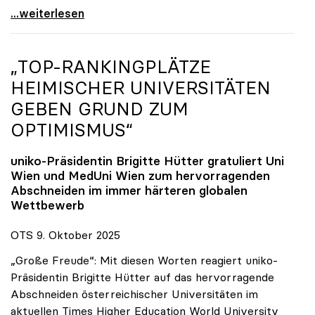
Reges Interesse von US-Forscher:innen an
...weiterlesen
„TOP-RANKINGPLÄTZE
HEIMISCHER UNIVERSITÄTEN
GEBEN GRUND ZUM
OPTIMISMUS“
uniko
-Präsidentin Brigitte Hütter gratuliert Uni
Wien und MedUni Wien zum hervorragenden
Abschneiden im immer härteren globalen
Wettbewerb
OTS 9. Oktober 2025
„Große Freude“: Mit diesen Worten reagiert uniko-
Präsidentin Brigitte Hütter auf das hervorragende
Abschneiden österreichischer Universitäten im
aktuellen Times Higher Education World University