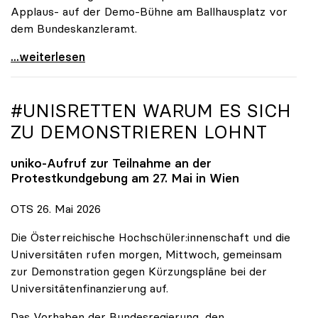
Applaus- auf der Demo-Bühne am Ballhausplatz vor
dem Bundeskanzleramt.
\"Wir nehmen es nicht hin\": Rede von
...weiterlesen
#UNISRETTEN WARUM ES SICH
ZU DEMONSTRIEREN LOHNT
uniko
-Aufruf zur Teilnahme an der
Protestkundgebung am 27. Mai in Wien
OTS 26. Mai 2026
Die Österreichische Hochschüler:innenschaft und die
Universitäten rufen morgen, Mittwoch, gemeinsam
zur Demonstration gegen Kürzungspläne bei der
Universitätenfinanzierung auf.
Das Vorhaben der Bundesregierung, den