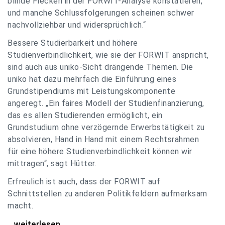
blinde Flecken in der FORWIT-Analyse konstatieren,
und manche Schlussfolgerungen scheinen schwer
nachvollziehbar und widersprüchlich.“
Bessere Studierbarkeit und höhere
Studienverbindlichkeit, wie sie der FORWIT anspricht,
sind auch aus uniko-Sicht drängende Themen. Die
uniko hat dazu mehrfach die Einführung eines
Grundstipendiums mit Leistungskomponente
angeregt. „Ein faires Modell der Studienfinanzierung,
das es allen Studierenden ermöglicht, ein
Grundstudium ohne verzögernde Erwerbstätigkeit zu
absolvieren, Hand in Hand mit einem Rechtsrahmen
für eine höhere Studienverbindlichkeit können wir
mittragen“, sagt Hütter.
Erfreulich ist auch, dass der FORWIT auf
Schnittstellen zu anderen Politikfeldern aufmerksam
macht.
uniko zu FORWIT-Analyse: Wichtige Themen
...weiterlesen