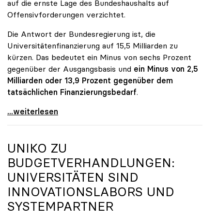
auf die ernste Lage des Bundeshaushalts auf
Offensivforderungen verzichtet.
Die Antwort der Bundesregierung ist, die
Universitätenfinanzierung auf 15,5 Milliarden zu
kürzen. Das bedeutet ein Minus von sechs Prozent
gegenüber der Ausgangsbasis und
ein Minus von 2,5
Milliarden oder 13,9 Prozent gegenüber dem
tatsächlichen Finanzierungsbedarf
.
\"Österreich ist für die heimischen Universitäten
...weiterlesen
UNIKO
ZU
BUDGETVERHANDLUNGEN:
UNIVERSITÄTEN SIND
INNOVATIONSLABORS UND
SYSTEMPARTNER