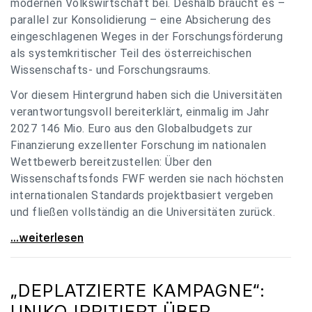
modernen Volkswirtschaft bei. Deshalb braucht es –
parallel zur Konsolidierung – eine Absicherung des
eingeschlagenen Weges in der Forschungsförderung
als systemkritischer Teil des österreichischen
Wissenschafts- und Forschungsraums.
Vor diesem Hintergrund haben sich die Universitäten
verantwortungsvoll bereiterklärt, einmalig im Jahr
2027 146 Mio. Euro aus den Globalbudgets zur
Finanzierung exzellenter Forschung im nationalen
Wettbewerb bereitzustellen: Über den
Wissenschaftsfonds FWF werden sie nach höchsten
internationalen Standards projektbasiert vergeben
und fließen vollständig an die Universitäten zurück.
Gemeinsam für einen starken Wissenschafts- und
...weiterlesen
„DEPLATZIERTE KAMPAGNE“:
UNIKO
IRRITIERT ÜBER